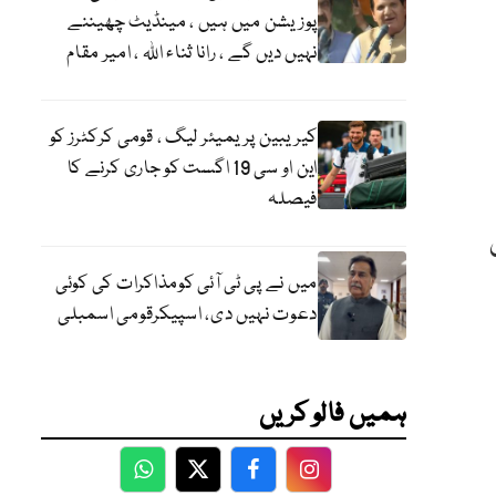
پوزیشن میں ہیں ، مینڈیٹ چھیننے
نہیں دیں گے ، رانا ثناء اللہ ، امیر مقام
کیریبین پریمیئر لیگ ، قومی کرکٹرز کو
این او سی 19 اگست کو جاری کرنے کا
فیصلہ
یزولیوشن
میں نے پی ٹی آئی کومذاکرات کی کوئی
دعوت نہیں دی، اسپیکرقومی اسمبلی
ہمیں فالو کریں
WhatsApp
Twitter
Facebook
Facebook