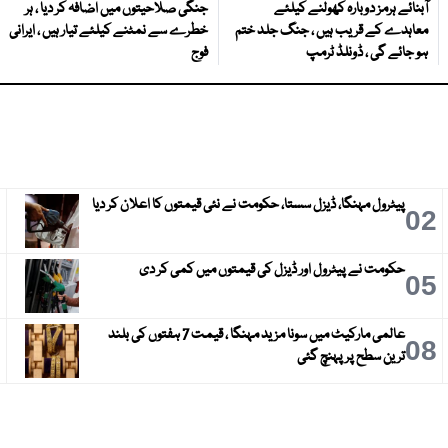
آبنائے ہرمز دوبارہ کھولنے کیلئے
جنگی صلاحیتوں میں اضافہ کر دیا ، ہر
معاہدے کے قریب ہیں ، جنگ جلد ختم
خطرے سے نمٹنے کیلئے تیار ہیں ، ایرانی
ہو جائے گی ، ڈونلڈ ٹرمپ
فوج
پیٹرول مہنگا، ڈیزل سستا، حکومت نے نئی قیمتوں کا اعلان کر دیا
3
02
حکومت نے پیٹرول اور ڈیزل کی قیمتوں میں کمی کر دی
6
05
عالمی مارکیٹ میں سونا مزید مہنگا ، قیمت 7 ہفتوں کی بلند
9
08
ترین سطح پر پہنچ گئی