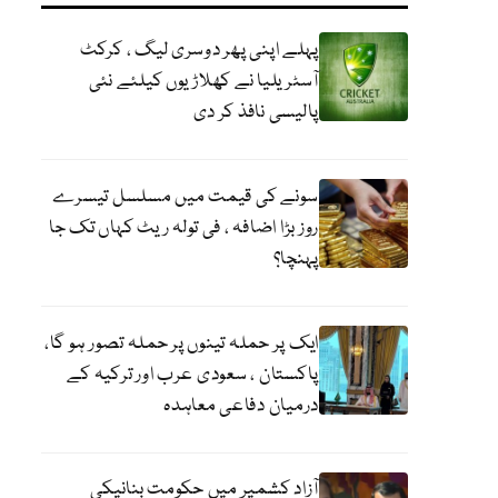
پہلے اپنی پھر دوسری لیگ ، کرکٹ
آسٹریلیا نے کھلاڑیوں کیلئے نئی
پالیسی نافذ کر دی
سونے کی قیمت میں مسلسل تیسرے
روز بڑا اضافہ ، فی تولہ ریٹ کہاں تک جا
پہنچا؟
ایک پر حملہ تینوں پر حملہ تصور ہو گا،
پاکستان ، سعودی عرب اور ترکیہ کے
درمیان دفاعی معاہدہ
آزاد کشمیر میں حکومت بنانیکی