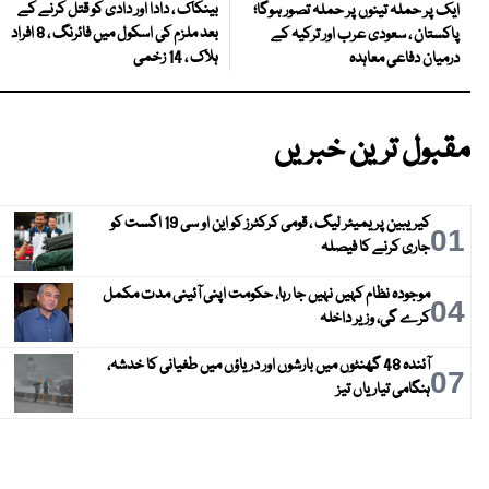
بینکاک ، دادا اور دادی کو قتل کرنے کے
ایک پر حملہ تینوں پر حملہ تصور ہوگا؛
بعد ملزم کی اسکول میں فائرنگ ، 8 افراد
پاکستان ، سعودی عرب اور ترکیہ کے
ہلاک ، 14 زخمی
درمیان دفاعی معاہدہ
مقبول ترین خبریں
کیریبین پریمیئر لیگ ، قومی کرکٹرز کو این او سی 19 اگست کو
01
جاری کرنے کا فیصلہ
موجودہ نظام کہیں نہیں جا رہا، حکومت اپنی آئینی مدت مکمل
04
کرے گی، وزیر داخلہ
آئندہ 48 گھنٹوں میں بارشوں اور دریاؤں میں طغیانی کا خدشہ،
07
ہنگامی تیاریاں تیز