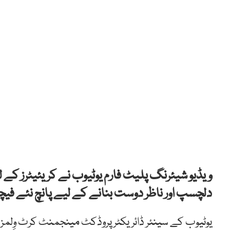
ویڈیو شیئرنگ پلیٹ فارم یوٹیوب نے کریئیٹرز کے لی
دلچسپ اور ناظر دوست بنانے کے لیے پانچ نئے فیچر
یوٹیوب کے سینئر ڈائریکٹر پروڈکٹ مینجمنٹ کرٹ وِلمز ک