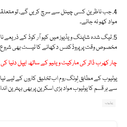
4. جب ناظرین کسی چینل سے سرچ کریں گے، تو متعلقہ و
مواد کھو نہ جائے۔
5. ٹیگ شدہ شاپنگ ویڈیوز میں کیو آر کوڈ کے ذریعے ن
مخصوص وقت پر پروڈکٹس دکھانے کا ٹیسٹ بھی شروع کی
چار کھرب ڈالر کی مارکیٹ ویلیو کے ساتھ ایپل دنیا ک
یوٹیوب کے مطابق لِونگ روم اب تخلیق کاروں کے لیے نیا پر
سے ہر قسم کا یوٹیوب مواد بڑی اسکرین پر بھی بہترین انداز
یوٹیوب