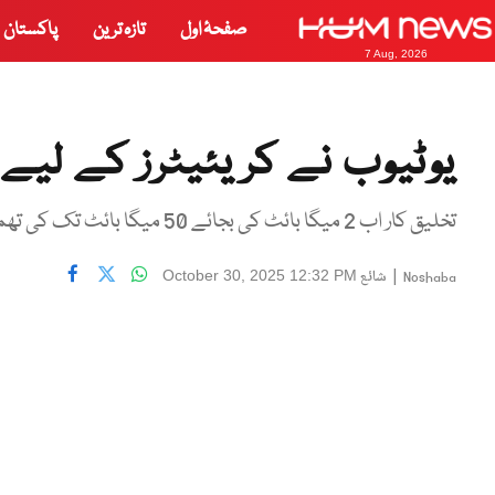
صفحۂ اول
تازہ ترین
پاکستان
7 Aug, 2026
یوٹیوب نے کریئیٹرز کے لیے 
تخلیق کار اب 2 میگا بائٹ کی بجائے 50 میگا بائٹ تک کی تھمبنیل اپلوڈ کر سکیں گے
|
شائع
October 30, 2025 12:32 PM
Noshaba