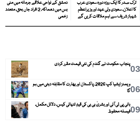
ترک صدر کا ایک روزہ دورہ سعودی عرب
دمشق کے نواحی علاقے جرمانہ میں منی
کا اعلان، سعودی ولی عہد اور وزیراعظم
بس میں دھماکہ، 2 افراد جاں بحق، متعدد
شہباز شریف سے اہم ملاقات کریں گے
زخمی
پنجاب حکومت نے گندم کی نئی قیمت مقرر کردی
0
ویمنز ایشیا کپ 2026، پاکستان اور بھارت کا مقابلہ دبئی میں ہو
0
گا
بانی پی ٹی آئی اور بشریٰ بی بی کی قیدِ تنہائی کیس، دلائل مکمل،
0
فیصلہ محفوظ