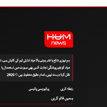
ہم نیوز پر شائع یا نشر ہونے والا مواد ادارتی ٹیم کی کاوش ہے۔ 
مواد کو بغیر پیشگی اجازت کسی بھی صورت میں استعمال یا
نقل کرنا درست نہیں۔ تمام حقوق محفوظ ہیں © 2026
رابطہ کریں
پرائیویسی پالیسی
ہمیں فالو کریں