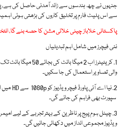
سے اس پلیٹ فارم پر تخلیق کاروں کی بڑھتی ہوئی اہمی
پاکستانی خلاباز چینی خلائی مشن کا حصہ بنے گا، انت
نئی فیچرز میں شامل اہم تبدیلیاں
والی تصاویر استعمال کی جا سکیں۔
سپورٹ بھی فراہم کی جائے گی۔
3. چینل ہوم پیج پر ناظرین کے بہتر تجربے کے لیے امیمر
ویڈیوز مجموعی انداز میں دکھائی جائیں گی۔