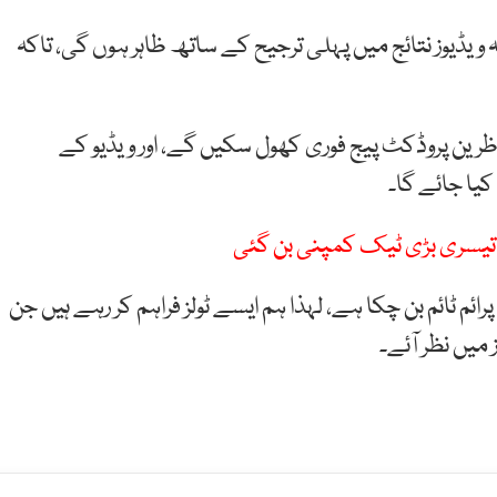
یڈیوز نتائج میں پہلی ترجیح کے ساتھ ظاہر ہوں گی، تاکہ
اظرین پروڈکٹ پیج فوری کھول سکیں گے، اور ویڈیو کے
ا جائے گا۔
ی تیسری بڑی ٹیک کمپنی بن گئی
ائم ٹائم بن چکا ہے، لہذا ہم ایسے ٹولز فراہم کر رہے ہیں جن
 میں نظر آئے۔