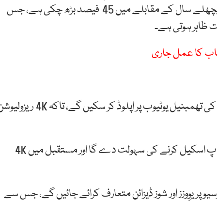
جنہوں نے چھ ہندسوں سے زائد آمدنی حاصل کی ہے، پچھلے سال کے مقابلے میں 45 فیصد بڑھ چکی ہے، جس
ت ظاہر ہوتی ہے۔
خاب کا عمل جاری
1. کریئیٹرز اب 2 میگا بائٹ کی بجائے 50 میگا بائٹ تک کی تھمبنیل یوٹیوب پر اپلوڈ کر سکیں گے، تاکہ 4K ر
2. نیا اے آئی پاورڈ فیچر ویڈیوز کو 1080p سے HD میں اپ اسکیل کرنے کی سہولت دے گا اور مستقبل میں 4K
سیو پریوِوزز اور شوز ڈیزائن متعارف کرائے جائیں گے، جس سے