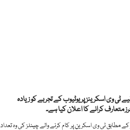
ے ٹی وی اسکرینز پر یوٹیوب کے تجربے کو زیادہ
ز متعارف کرانے کا اعلان کیا ہے۔
ے مطابق ٹی وی اسکرین پر کام کرنے والے چینلز کی وہ تعداد