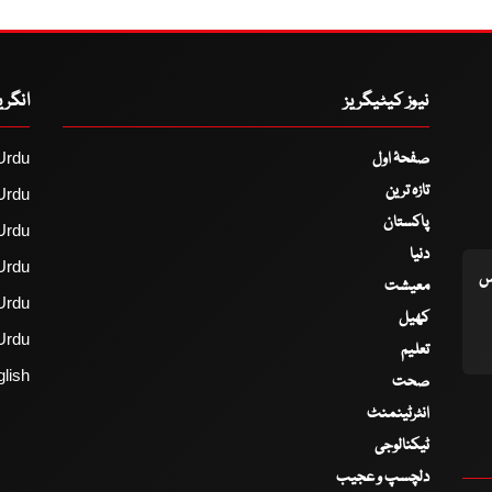
نیوز کیٹیگریز
انگر
صفحۂ اول
Urdu
تازہ ترین
Urdu
پاکستان
Urdu
دنیا
Urdu
اس
معیشت
Urdu
کھیل
Urdu
تعلیم
lish
صحت
انٹرٹینمنٹ
ٹیکنالوجی
دلچسپ و عجیب