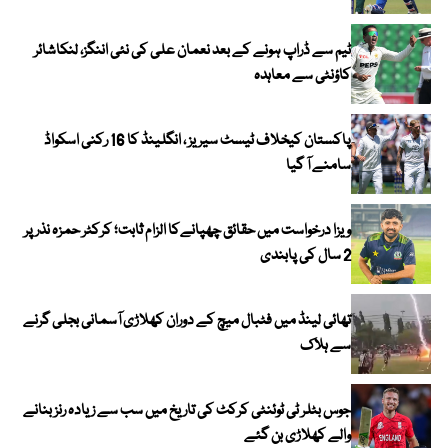
ٹیم سے ڈراپ ہونے کے بعد نعمان علی کی نئی اننگز، لنکاشائر
کاؤنٹی سے معاہدہ
پاکستان کیخلاف ٹیسٹ سیریز ، انگلینڈ کا 16 رکنی اسکواڈ
سامنے آ گیا
ویزا درخواست میں حقائق چھپانےکا الزام ثابت؛ کرکٹر حمزہ نذر پر
2 سال کی پابندی
تھائی لینڈ میں فٹبال میچ کے دوران کھلاڑی آسمانی بجلی گرنے
سے ہلاک
جوس بٹلر ٹی ٹوئنٹی کرکٹ کی تاریخ میں سب سے زیادہ رنز بنانے
والے کھلاڑی بن گئے