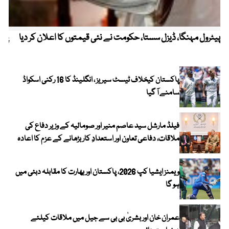
پیٹرول مہنگا، ڈیزل سستا، حکومت نے نئی قیمتوں کا اعلان کر دیا
پنج
پاکستان کیخلاف ٹیسٹ سیریز ، انگلینڈ کا 16 رکنی اسکواڈ
سامنے آ گیا
فیلڈ مارشل سید عاصم منیر اور صومالیہ کے وزیر دفاع کی
ملاقات، دفاعی تعاون اور استعدادِ کار بڑھانے کے عزم کا اعادہ
ویمنز ایشیا کپ 2026، پاکستان اور بھارت کا مقابلہ دبئی میں
ہو گا
عمران خان اور بشریٰ بی بی سے جیل میں ملاقات کیلئے