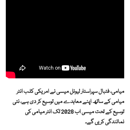
میامی، فٹبال سپراسٹار لیونل میسی نے امریکی کلب انٹر
میامی کے ساتھ اپنے معاہدے میں توسیع کر دی ہے، نئی
توسیع کے تحت میسی اب 2028 تک انٹر میامی کی
نمائندگی کریں گے۔