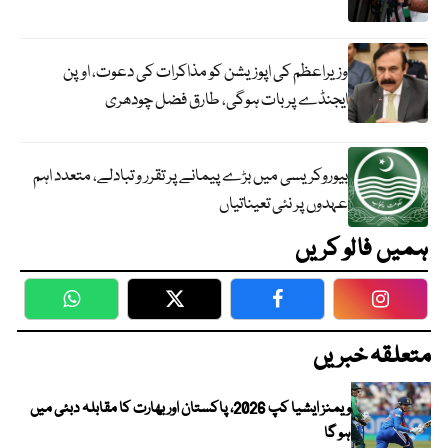
وزیراعظم کی اپوزیشن کو مذاکرات کی دعوت، اوپن
ایجنڈے پر بات ہوگی، طارق فضل چودھری
بیوروکریسی میں بڑے پیمانے پر تقرر و تبادلے، متعدد اہم
عہدوں پر نئی تعیناتیاں
ہمیں فالو کریں
WhatsApp
Twitter
Facebook
Faceboo
متعلقہ خبریں
ویمنز ایشیا کپ 2026، پاکستان اور بھارت کا مقابلہ دبئی میں
ہو گا