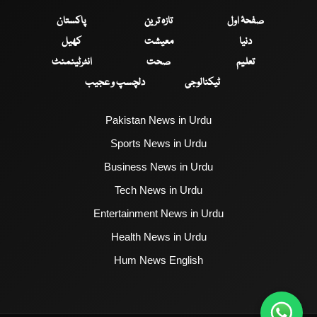
صفحۂ اول
تازہ ترین
پاکستان
دنیا
معیشت
کھیل
تعلیم
صحت
انٹرٹینمنٹ
ٹیکنالوجی
دلچسپ و عجیب
Pakistan News in Urdu
Sports News in Urdu
Business News in Urdu
Tech News in Urdu
Entertainment News in Urdu
Health News in Urdu
Hum News English