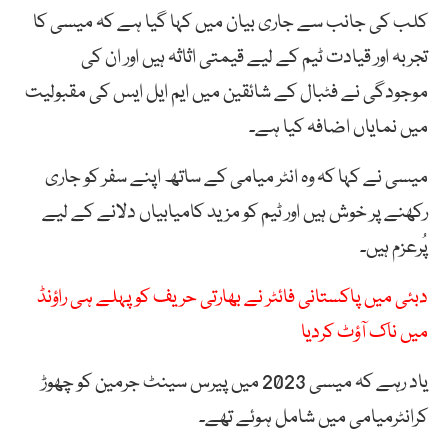
کلب کی جانب سے جاری بیان میں کہا گیا ہے کہ میسی کا
تجربہ اور قیادت ٹیم کے لیے قیمتی اثاثہ ہیں اور ان کی
موجودگی نے فٹبال کے شائقین میں ایم ایل ایس کی مقبولیت
میں نمایاں اضافہ کیا ہے۔
میسی نے کہا کہ وہ انٹر میامی کے ساتھ اپنے سفر کو جاری
رکھنے پر خوش ہیں اور ٹیم کو مزید کامیابیاں دلانے کے لیے
پُرعزم ہیں۔
دبئی میں پاکستانی فائٹر نے بھارتی حریف کو پہلے ہی راؤنڈ
میں ناک آؤٹ کردیا
یاد رہے کہ میسی 2023 میں پیرس سینٹ جرمین کو چھوڑ
کرانٹرمیامی میں شامل ہوئے تھے۔