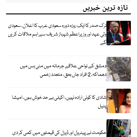
تازہ ترین خبریں
ترک صدر کا ایک روزہ دورہ سعودی عرب کا اعلان، سعودی
ولی عہد اور وزیراعظم شہباز شریف سے اہم ملاقات کریں
گے
دمشق کے نواحی علاقے جرمانہ میں منی بس میں
دھماکہ، 2 افراد جاں بحق، متعدد زخمی
شادی کا کوئی ارادہ نہیں، اکیلی بے حد خوش ہوں، امیشا
پٹیل
حکومت نے پیٹرول اور ڈیزل کی قیمتوں میں کمی کر دی