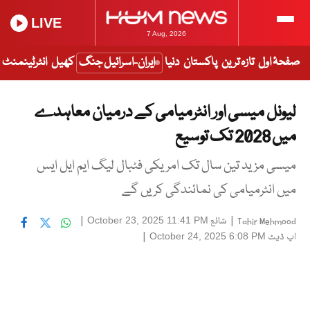
LIVE
7 Aug, 2026
صفحۂ اول
تازہ ترین
پاکستان
دنیا
ایران-اسرائیل جنگ
کھیل
انٹرٹینمنٹ
لیونل میسی اور انٹرمیامی کے درمیان معاہدے
میں 2028 تک توسیع
میسی مزید تین سال تک امریکی فٹبال لیگ ایم ایل ایس
میں انٹرمیامی کی نمائندگی کریں گے
|
شائع
|
October 23, 2025 11:41 PM
Tahir Mehmood
اپ ڈیٹ
|
October 24, 2025 6:08 PM