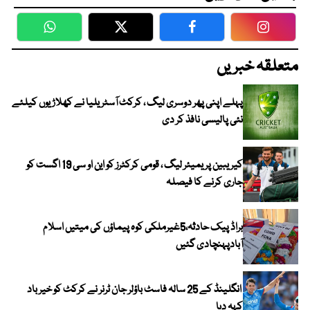
WhatsApp
Twitter
Facebook
Faceboo
متعلقہ خبریں
پہلے اپنی پھر دوسری لیگ ، کرکٹ آسٹریلیا نے کھلاڑیوں کیلئے
نئی پالیسی نافذ کر دی
کیریبین پریمیئر لیگ ، قومی کرکٹرز کو این او سی 19 اگست کو
جاری کرنے کا فیصلہ
براڈ پیک حادثہ،5غیرملکی کوہ پیماؤں کی میتیں اسلام
آبادپہنچادی گئیں
انگلینڈ کے 25 سالہ فاسٹ باؤلر جان ٹرنر نے کرکٹ کو خیر باد
کہہ دیا