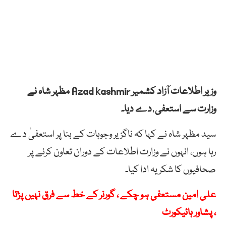
وزیر اطلاعات آزاد کشمیر Azad kashmir مظہر شاہ نے
وزارت سے استعفی ٰ دے دیا۔
سید مظہر شاہ نے کہا کہ ناگزیر وجوہات کے بنا پر استعفیٰ دے
رہا ہوں، انہوں نے وزارت اطلاعات کے دوران تعاون کرنے پر
صحافیوں کا شکریہ ادا کیا۔
علی امین مستعفی ہو چکے ، گورنر کے خط سے فرق نہیں پڑتا
، پشاور ہائیکورٹ