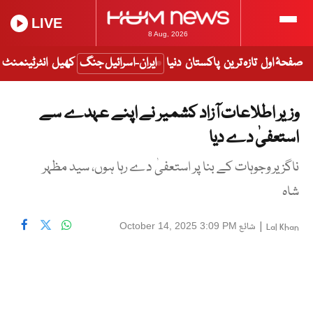
LIVE
8 Aug, 2026
صفحۂ اول
تازہ ترین
پاکستان
دنیا
ایران-اسرائیل جنگ
کھیل
انٹرٹینمنٹ
وزیر اطلاعات آزاد کشمیر نے اپنے عہدے سے
استعفیٰ دے دیا
ناگزیر وجوہات کے بنا پر استعفیٰ دے رہا ہوں، سید مظہر
شاہ
|
شائع
October 14, 2025 3:09 PM
Lal Khan