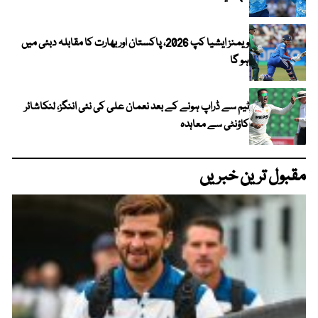
ویمنز ایشیا کپ 2026، پاکستان اور بھارت کا مقابلہ دبئی میں
ہو گا
ٹیم سے ڈراپ ہونے کے بعد نعمان علی کی نئی اننگز، لنکاشائر
کاؤنٹی سے معاہدہ
مقبول ترین خبریں