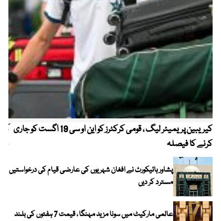
کیریبین پریمیئر لیگ ، قومی کرکٹرز کو این او سی 19 اگست کو جاری
آز
کرنے کا فیصلہ
چھی
پشاور ہائیکورٹ نے افغان شہریوں کی عارضی قیام کی درخواستیں
مسترد کر دیں
عالمی مارکیٹ میں سونا مزید مہنگا ، قیمت 7 ہفتوں کی بلند