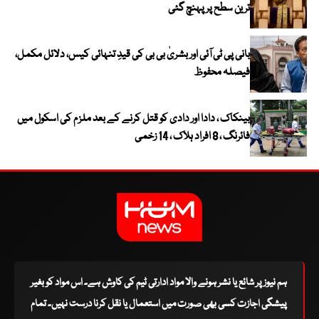
ترین سطح پر پہنچ گئی
بانی پی ٹی آئی اور بشریٰ بی بی کی قیدِ تنہائی کیس، دلائل مکمل،
فیصلہ محفوظ
بینکاک ، دادا اور دادی کو قتل کرنے کے بعد ملزم کی اسکول میں
فائرنگ ، 8 افراد ہلاک ، 14 زخمی
ہم نیوز پر شائع یا نشر ہونے والا مواد ادارتی ٹیم کی کاوش ہے۔ اس مواد کو بغیر
پیشگی اجازت کسی بھی صورت میں استعمال یا نقل کرنا درست نہیں۔ تمام