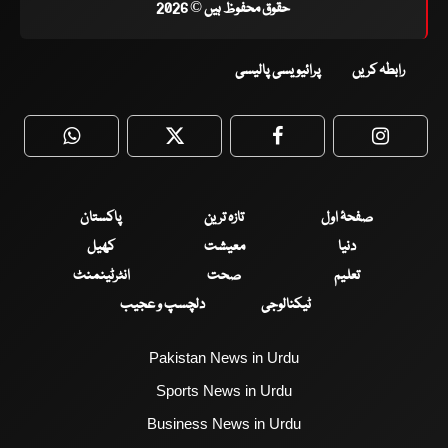
حقوق محفوظ ہیں © 2026
رابطہ کریں
پرائیویسی پالیسی
WhatsApp
Twitter
Facebook
Faceboo
صفحۂ اول
تازہ ترین
پاکستان
دنیا
معیشت
کھیل
تعلیم
صحت
انٹرٹینمنٹ
ٹیکنالوجی
دلچسپ و عجیب
Pakistan News in Urdu
Sports News in Urdu
Business News in Urdu