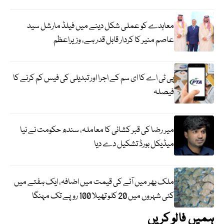
معاہدے کو عملی شکل دینے میں فیلڈ مارشل سید
عاصم منیر کا کردار قابل قدر ہے، وزیراعظم
پی ٹی اے کا ای سم کے اجرا اور تبدیلی کی فیس کم کرنے کا
فیصلہ
میر رضا کی قبر کشائی کا معاملہ، سندھ حکومت نے نیا
میڈیکل بورڈ تشکیل دے دیا
ملک بھر میں آٹے کی قیمت میں اضافہ، ایک ہفتے میں
کئی شہروں میں 20 کلو تھیلا 100 روپے تک مہنگا
ہمیں فالو کریں