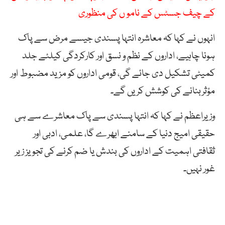
کے چیف جسٹس کے نامو ں کی منظوری
انہوں نے کہا کہ معاشرہ انتہا پسندی جیسے مرض سے پاک
ہونا چاہیے، اداروں کے نظم و نسق اور کارکردگی کیلئے جلد
کمیٹی تشکیل دی جائے گی، قومی اداروں کو مزید مضبوط اور
مؤثربنانے کی کوشش کریں گے۔
وزیراعظم نے کہا کہ انتہا پسندی سے پاک معاشرے سے ہی
حقیقی امیج دنیا کے سامنے ابھرے گا، علمی، ادبی اور
ثقافتی اہمیت کے اداروں کی بندش یا ضم کرنے کی تجویز زیر
غور نہیں۔