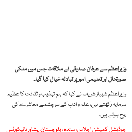
وزیراعظم سے عرفان صدیقی نے ملاقات جس میں ملکی
صورتحال اور تعلیمی امور پر تبادلہ خیال کیا گیا۔
وزیراعظم شہباز شریف نے کہا کہ ہم تہذیب و ثقافت کا عظیم
سرمایہ رکھتے ہیں، علم و ادب کے سرچشمے معاشرے کی
روح ہوتے ہیں۔
جوڈیشل کمیشن اجلاس، سندھ، بلوچستان، پشاور ہائیکورٹس