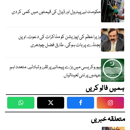
حکومت نے پیٹرول اور ڈیزل کی قیمتوں میں کمی کر دی
وزیراعظم کی اپوزیشن کو مذاکرات کی دعوت، اوپن
ایجنڈے پر بات ہوگی، طارق فضل چودھری
بیوروکریسی میں بڑے پیمانے پر تقرر و تبادلے، متعدد اہم
عہدوں پر نئی تعیناتیاں
ہمیں فالو کریں
WhatsApp
Twitter
Facebook
Faceboo
متعلقہ خبریں