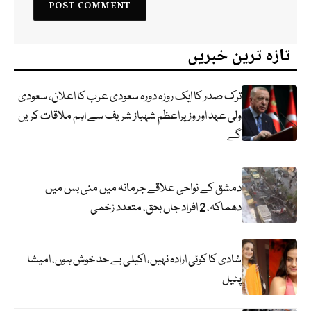
تازہ ترین خبریں
ترک صدر کا ایک روزہ دورہ سعودی عرب کا اعلان، سعودی
ولی عہد اور وزیراعظم شہباز شریف سے اہم ملاقات کریں
گے
دمشق کے نواحی علاقے جرمانہ میں منی بس میں
دھماکہ، 2 افراد جاں بحق، متعدد زخمی
شادی کا کوئی ارادہ نہیں، اکیلی بے حد خوش ہوں، امیشا
پٹیل