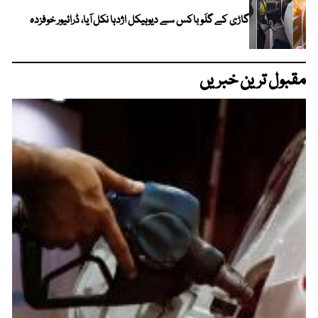
گاڑی کے گلَو باکس سے دیوہیکل اژدہا نکل آیا، ڈرائیور خوفزدہ
مقبول ترین خبریں