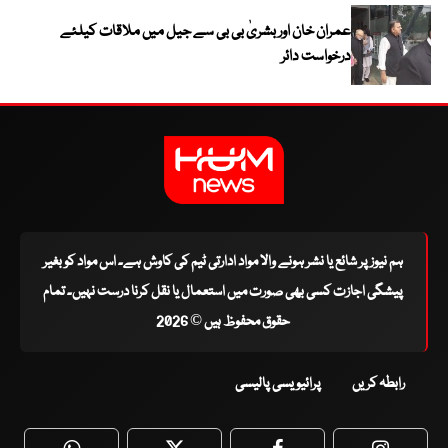
عمران خان اور بشریٰ بی بی سے جیل میں ملاقات کیلئے
درخواست دائر
ہم نیوز پر شائع یا نشر ہونے والا مواد ادارتی ٹیم کی کاوش ہے۔ اس مواد کو بغیر
پیشگی اجازت کسی بھی صورت میں استعمال یا نقل کرنا درست نہیں۔ تمام
حقوق محفوظ ہیں © 2026
رابطہ کریں
پرائیویسی پالیسی