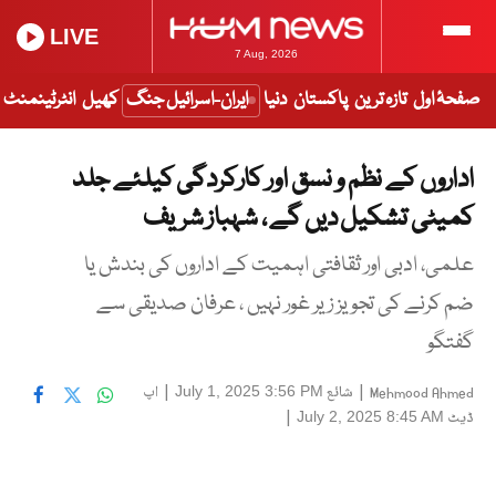
LIVE
7 Aug, 2026
صفحۂ اول
تازہ ترین
پاکستان
دنیا
ایران-اسرائیل جنگ
کھیل
انٹرٹینمنٹ
اداروں کے نظم و نسق اور کارکردگی کیلئے جلد
کمیٹی تشکیل دیں گے ، شہباز شریف
علمی، ادبی اور ثقافتی اہمیت کے اداروں کی بندش یا
ضم کرنے کی تجویز زیر غور نہیں ، عرفان صدیقی سے
گفتگو
|
شائع
|
اپ
July 1, 2025 3:56 PM
Mehmood Ahmed
ڈیٹ
|
July 2, 2025 8:45 AM