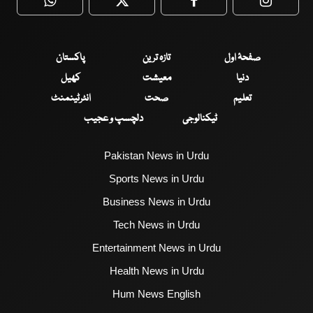
WhatsApp
Twitter
Facebook
Faceboo
صفحۂ اول
تازہ ترین
پاکستان
دنیا
معیشت
کھیل
تعلیم
صحت
انٹرٹینمنٹ
ٹیکنالوجی
دلچسپ و عجیب
Pakistan News in Urdu
Sports News in Urdu
Business News in Urdu
Tech News in Urdu
Entertainment News in Urdu
Health News in Urdu
Hum News English