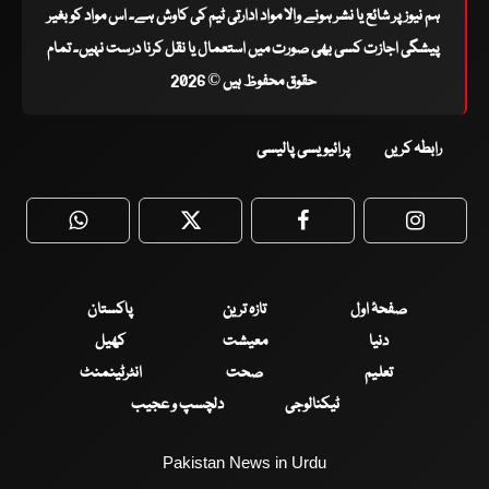
ہم نیوز پر شائع یا نشر ہونے والا مواد ادارتی ٹیم کی کاوش ہے۔ اس مواد کو بغیر
پیشگی اجازت کسی بھی صورت میں استعمال یا نقل کرنا درست نہیں۔ تمام
حقوق محفوظ ہیں © 2026
رابطہ کریں
پرائیویسی پالیسی
WhatsApp
Twitter
Facebook
Faceboo
صفحۂ اول
تازہ ترین
پاکستان
دنیا
معیشت
کھیل
تعلیم
صحت
انٹرٹینمنٹ
ٹیکنالوجی
دلچسپ و عجیب
Pakistan News in Urdu