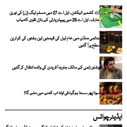
آزاد کشمیر الیکشن ، ایل اے 27 میں مسلم لیگ (ن) کی نورین
عارف ، ایل اے 28 میں پیپلز پارٹی کے بازل نقوی کامیاب
عالمی منڈی میں خام تیل کی قیمتیں تین ہفتوں کی کم ترین
سطح پر آ گئیں
پشاور زلمی کے مالک جاوید آفریدی کی والدہ انتقال کر گئیں
سونا پھر سستا ہوگیا،فی تولہ اب کتنے میں ملے گا؟
ایڈیٹرچوائس