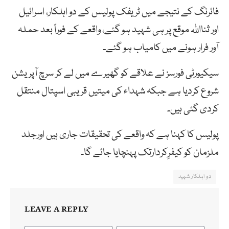
فائرنگ کے نتیجے میں ٹریفک پولیس کے دو اہلکار، اسرائیل
اور ثنااللہ موقع پر ہی شہید ہو گئے، واقعے کے فوراً بعد حملہ
آور فرار ہونے میں کامیاب ہو گئے۔
سیکیورٹی فورسز نے علاقے کو گھیرے میں لے کر سرچ آپریشن
شروع کردیا ہے جبکہ شہداء کی میتیں قریبی اسپتال منتقل
کردی گئی ہیں۔
پولیس کا کہنا ہے کہ واقعے کی تحقیقات جاری ہیں اورجلد
ملزمان کو کیفرِکردارتک پہنچایا جائے گا۔
دو اہلکار شہید
LEAVE A REPLY