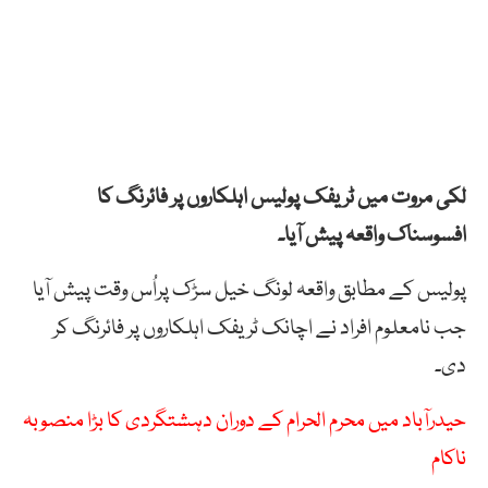
لکی مروت میں ٹریفک پولیس اہلکاروں پر فائرنگ کا
افسوسناک واقعہ پیش آیا۔
پولیس کے مطابق واقعہ لونگ خیل سڑک پراُس وقت پیش آیا
جب نامعلوم افراد نے اچانک ٹریفک اہلکاروں پر فائرنگ کر
دی۔
حیدرآباد میں محرم الحرام کے دوران دہشتگردی کا بڑا منصوبہ
ناکام