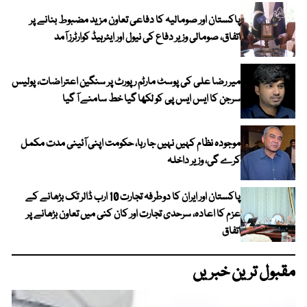
پاکستان اور صومالیہ کا دفاعی تعاون مزید مضبوط بنانے پر
اتفاق، صومالی وزیر دفاع کی نیول اور ایئرہیڈ کوارٹرز آمد
میر رضا علی کی پوسٹ مارٹم رپورٹ پر سنگین اعتراضات، پولیس
سرجن کا ایس ایس پی کو لکھا گیا خط سامنے آ گیا
موجودہ نظام کہیں نہیں جا رہا، حکومت اپنی آئینی مدت مکمل
کرے گی، وزیر داخلہ
پاکستان اور ایران کا دوطرفہ تجارت 10 ارب ڈالر تک بڑھانے کے
عزم کا اعادہ، سرحدی تجارت اور کان کنی میں تعاون بڑھانے پر
اتفاق
مقبول ترین خبریں