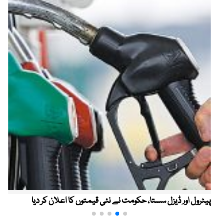
پیٹرول اور ڈیزل سستا، حکومت نے نئی قیمتوں کا اعلان کر دیا