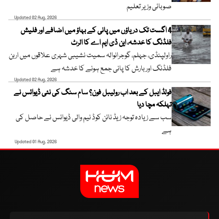
صوبائی وزیر تعلیم
Updated 02 Aug, 2026
4 اگست تک دریاؤں میں پانی کے بہاؤ میں اضافے اور فلیش
فلڈنگ کا خدشہ، این ڈی ایم اے کا الرٹ
راولپنڈی، جہلم، گوجرانوالہ سمیت نشیبی شہری علاقوں میں اربن
فلڈنگ اور بارش کا پانی جمع ہونے کا خدشہ ہے
Updated 02 Aug, 2026
فولڈ ایبل کے بعد اب رولیبل فون؟ سام سنگ کی نئی ڈیوائس نے
تہلکہ مچا دیا
سب سے زیادہ توجہ زیڈ نائن کوڈ نیم والی ڈیوائس نے حاصل کی
ہے
Updated 01 Aug, 2026