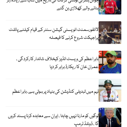
جوس بٹلر ٹی ٹوئنٹی کرکٹ کی تاریخ میں سب سے زیادہ رنز
بنانے والے کھلاڑی بن گئے
لاانفورسمنٹ انویسٹی گیشن سنٹر کے قیام کیلئے پائلٹ
پراجیکٹ شروع کرنے کا فیصلہ
بابر اعظم کی ویسٹ انڈیز کیخلاف شاندار کارکردگی ،
عمران خان کا ریکارڈ برابر کر دیا
ٹیم میں تبدیلی کنڈیشن کی بنیاد پر ہوتی ہے، بابر اعظم
لوگوں کو مارنا نہیں چاہتا ، ایران سے معاہدہ کرنا پسند کروں
گا ، ڈونلڈ ٹرمپ