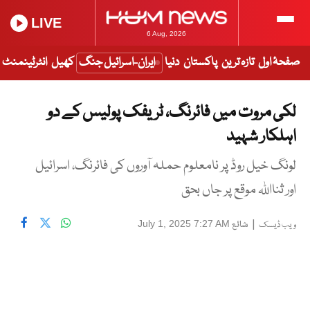
LIVE
6 Aug, 2026
صفحۂ اول
تازہ ترین
پاکستان
دنیا
ایران-اسرائیل جنگ
کھیل
انٹرٹینمنٹ
لکی مروت میں فائرنگ، ٹریفک پولیس کے دو
اہلکار شہید
لونگ خیل روڈ پر نامعلوم حملہ آوروں کی فائرنگ، اسرائیل
اور ثنااللہ موقع پر جاں بحق
|
شائع
July 1, 2025 7:27 AM
ویب ڈیسک