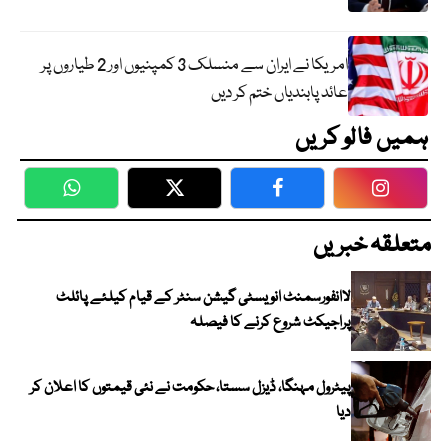
امریکا نے ایران سے منسلک 3 کمپنیوں اور 2 طیاروں پر
عائد پابندیاں ختم کر دیں
ہمیں فالو کریں
WhatsApp
Twitter
Facebook
Faceboo
متعلقہ خبریں
لاانفورسمنٹ انویسٹی گیشن سنٹر کے قیام کیلئے پائلٹ
پراجیکٹ شروع کرنے کا فیصلہ
پیٹرول مہنگا، ڈیزل سستا، حکومت نے نئی قیمتوں کا اعلان کر
دیا