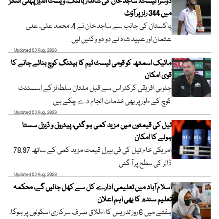
دوسرا ٹیسٹ، ساجد خان کی شاندار بالنگ، ویسٹ انڈیز پہلی اننگز
میں 344 رنز پر آؤٹ
پاکستان کی جانب سے ساجد خان نے 4، محمد علی، علی
عثمان اور عبید شاہ نے دو دو وکٹیں لیں
Updated 03 Aug, 2026
مائیک اسمتھ کو قومی ٹیسٹ ٹیم کا بیٹنگ کوچ بنائے جانے کا
قوی امکان
جنوبی افریقی کرکٹر اس سے قبل ملتان سلطانز کے اسسٹنٹ
کوچ کے طور پر بھی خدمات انجام دے چکے ہیں
Updated 03 Aug, 2026
تیل کی قیمتوں میں مزید کمی ہو گئی، پیٹرول و ڈیزل سستا
ہونے کا امکان
امریکی خام تیل کی فی بیرل قیمت مزید کمی کے ساتھ 78.97
ڈالر کی سطح پر آ گئی
Updated 03 Aug, 2026
اسلام آباد میں تعلیمی ادارے کل سے کھل جائیں گے، محکمہ
تعلیم سندھ کا بھی اہم اعلان
ہفتے میں 6 روز تدریس کا اطلاق صرف سرکاری اسکولوں پر ہوگا،