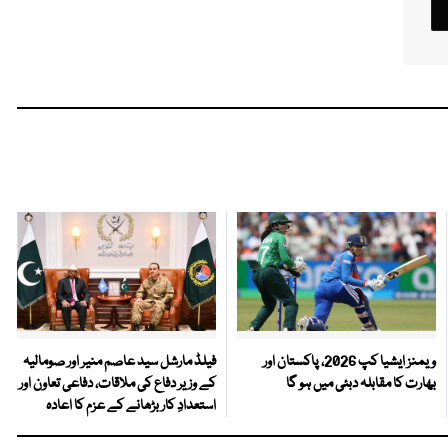
ویمنز ایشیا کپ 2026، پاکستان اور
فیلڈ مارشل سید عاصم منیر اور صومالیہ
بھارت کا مقابلہ دبئی میں ہو گا
کے وزیر دفاع کی ملاقات، دفاعی تعاون اور
استعدادِ کار بڑھانے کے عزم کا اعادہ