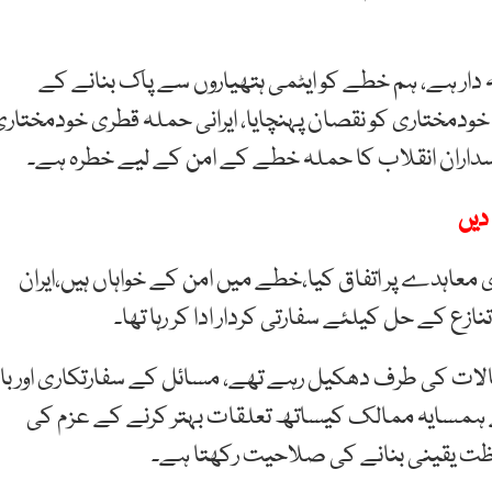
 دار ہے، ہم خطے کو ایٹمی ہتھیاروں سے پاک بنانے کے
 خودمختاری کو نقصان پہنچایا، ایرانی حملہ قطری خودمختار
اسداران انقلاب کا حملہ خطے کے امن کے لیے خطرہ ہے۔
دیں
ی معاہدے پر اتفاق کیا،خطے میں امن کے خواہاں ہیں،ایران
زع کے حل کیلئے سفارتی کردار ادا کر رہا تھا۔
لات کی طرف دھکیل رہے تھے، مسائل کے سفارتکاری اور با
ہمسایہ ممالک کیساتھ تعلقات بہتر کرنے کے عزم کی
اظت یقینی بنانے کی صلاحیت رکھتا ہے۔