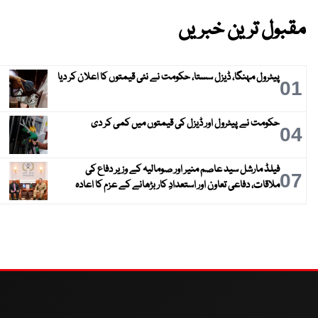
مقبول ترین خبریں
پیٹرول مہنگا، ڈیزل سستا، حکومت نے نئی قیمتوں کا اعلان کر دیا
01
حکومت نے پیٹرول اور ڈیزل کی قیمتوں میں کمی کر دی
04
فیلڈ مارشل سید عاصم منیر اور صومالیہ کے وزیر دفاع کی
07
ملاقات، دفاعی تعاون اور استعدادِ کار بڑھانے کے عزم کا اعادہ