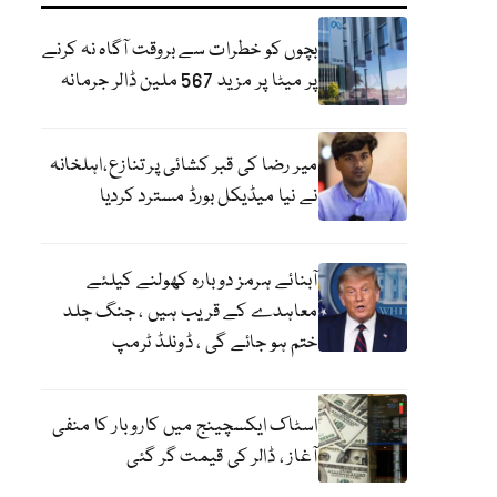
بچوں کو خطرات سے بروقت آگاہ نہ کرنے
پر میٹا پر مزید 567 ملین ڈالر جرمانہ
میر رضا کی قبر کشائی پر تنازع،اہلخانہ
نے نیا میڈیکل بورڈ مسترد کردیا
آبنائے ہرمز دوبارہ کھولنے کیلئے
معاہدے کے قریب ہیں ، جنگ جلد
ختم ہو جائے گی ، ڈونلڈ ٹرمپ
اسٹاک ایکسچینج میں کاروبار کا منفی
آغاز ، ڈالر کی قیمت گر گئی