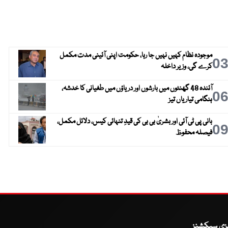
موجودہ نظام کہیں نہیں جا رہا، حکومت اپنی آئینی مدت مکمل
0
کرے گی، وزیر داخلہ
آئندہ 48 گھنٹوں میں بارشوں اور دریاؤں میں طغیانی کا خدشہ،
0
ہنگامی تیاریاں تیز
بانی پی ٹی آئی اور بشریٰ بی بی کی قیدِ تنہائی کیس، دلائل مکمل،
0
فیصلہ محفوظ
یزی سیکشنز