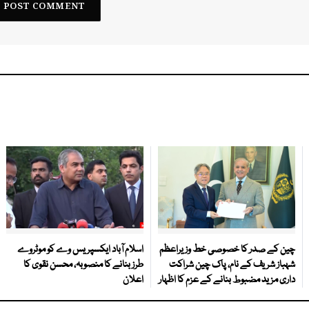
چین کے صدر کا خصوصی خط وزیراعظم
اسلام آباد ایکسپریس وے کو موٹروے
شہباز شریف کے نام، پاک چین شراکت
طرز بنانے کا منصوبہ، محسن نقوی کا
داری مزید مضبوط بنانے کے عزم کا اظہار
اعلان