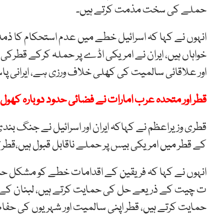
حملے کی سخت مذمت کرتے ہیں۔
انہوں نے کہا کہ اسرائیل خطے میں عدم استحکام کا ذمہ
خواہاں ہیں، ایران نے امریکی اڈے پر حملہ کرکے قطرکی
اور علاقائی سالمیت کی کھلی خلاف ورزی ہے، ایرانی پ
قطر اور متحدہ عرب امارات نے فضائی حدود دوبارہ کھول 
قطری وزیراعظم نے کہاکہ ایران اور اسرائیل نے جنگ بند
کے قطر میں امریکی بیس پر حملے ناقابل قبول ہیں،قطر تنا
انہوں نے کہا کہ فریقین کے اقدامات خطے کو مشکل حا
ت چیت کے ذریعے حل کی حمایت کرتے ہیں، لبنان کے 
حمایت کرتے ہیں، قطر اپنی سالمیت اور شہریوں کی حف