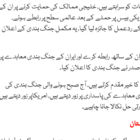
ات کو سراہتے ہیں، خلیجی ممالک کی حمایت کرنے پر ان کے
مریکی بیس پر حملے کے بعد عالمی سطح پر رابطے ہوئے،
کے ردعمل کا جائزہ لیا گیا، یہ مکمل جنگ بندی کے اعلان
ایران کے ساتھ رابطہ کرے اور ایران کے جنگ بندی معاہدے پر
کی صدر نے جنگ بندی کا اعلان کیا۔
ی کا خیر مقدم کرتے ہیں، آج صبح ہونے والی جنگ بندی کی
عاہدے کی پاسداری پر زور دیتے ہیں، امریکاپر زور دیتے ہیں
رتی حل نکالا جانا چاہیے۔
تان