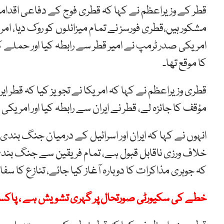
قطر کے وزیراعظم نے کہا کہ قطری فوج کے دفاعی اقدام
مشکور ہیں،قطری فورسز نے تمام میزائلوں کو روک دیا، ا
امریکی صدر ٹرمپ نے امیر قطر سے رابطہ کیا اور حملے 
کا موقع تھا۔
قطری وزیراعظم نے کہا کہ امریکا نے تجویز کیا کہ قطر 
مؤقف کا جائزہ لے، قطر نے ایران سے رابطہ کیا اور امری
انہوں نے کہا کہ ایران اور اسرائیل کے درمیان جنگ بند
خلاف ورزی ناقابل قبول ہے، تمام فریقین سے جنگ بندی م
کہ جوہری مذاکرات کا دوبارہ آغاز کیا جائے، تنازع کا سفا
خطے کی سکیورٹی صورتحال پر گہری تشویش ہے ، پاکس