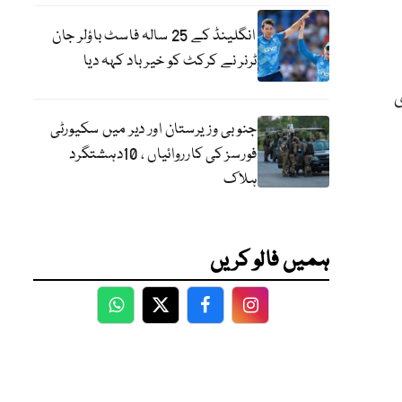
انگلینڈ کے 25 سالہ فاسٹ باؤلر جان
ٹرنر نے کرکٹ کو خیر باد کہہ دیا
ی
جنوبی وزیرستان اور دیر میں سکیورٹی
فورسز کی کارروائیاں ، 10دہشتگرد
ہلاک
ہمیں فالو کریں
WhatsApp
Twitter
Facebook
Facebook