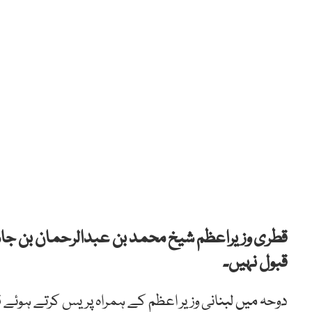
قطری وزیراعظم شیخ محمد بن عبدالرحمان بن جا
قبول نہیں۔
دوحہ میں لبنانی وزیر اعظم کے ہمراہ پریس کرتے ہوئے ق