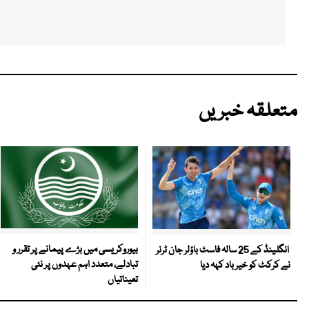
متعلقہ خبریں
بیوروکریسی میں بڑے پیمانے پر تقرر و
انگلینڈ کے 25 سالہ فاسٹ باؤلر جان ٹرنر
تبادلے، متعدد اہم عہدوں پر نئی
نے کرکٹ کو خیر باد کہہ دیا
تعیناتیاں