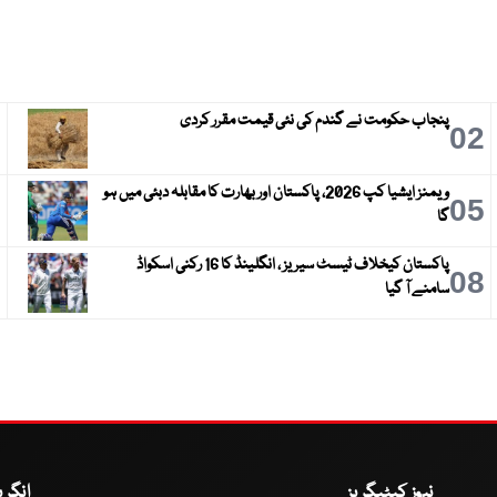
پنجاب حکومت نے گندم کی نئی قیمت مقرر کردی
3
02
ویمنز ایشیا کپ 2026، پاکستان اور بھارت کا مقابلہ دبئی میں ہو
6
05
گا
پاکستان کیخلاف ٹیسٹ سیریز ، انگلینڈ کا 16 رکنی اسکواڈ
9
08
سامنے آ گیا
نیوز کیٹیگریز
انگر