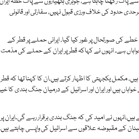
سے پاک رکھنا چاہتا ہے، جوہری ہتھیاروں سے پاک خطہ ایران
دی حدود کی خلاف ورزی قبول نہیں، سفارتی اور قانونی
خطے کی صورتحال پر غور کیا گیا، ایرانی حملے پر قطر کے
واہاں ہے۔ انہوں نے کہاکہ قطر پر ایران کے حملے کی مذمت
، مکمل یکجہتی کا اظہار کرتے ہیں،ان کا کہنا تھا کہ قطر
اں ہیں اور ایران اور اسرائیل کے درمیان جنگ بندی کا خیر
یں،انہوں نے امید کی کہ جنگ بندی برقرار رہے گی۔ایران پر
 لبنان کے مقبوضہ علاقوں سے اسرائیل کی واپسی چاہتے ہیں۔