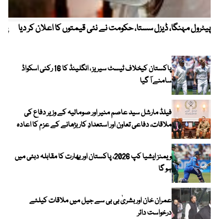
پیٹرول مہنگا، ڈیزل سستا، حکومت نے نئی قیمتوں کا اعلان کر دیا
پنج
پاکستان کیخلاف ٹیسٹ سیریز ، انگلینڈ کا 16 رکنی اسکواڈ
سامنے آ گیا
فیلڈ مارشل سید عاصم منیر اور صومالیہ کے وزیر دفاع کی
ملاقات، دفاعی تعاون اور استعدادِ کار بڑھانے کے عزم کا اعادہ
ویمنز ایشیا کپ 2026، پاکستان اور بھارت کا مقابلہ دبئی میں
ہو گا
عمران خان اور بشریٰ بی بی سے جیل میں ملاقات کیلئے
درخواست دائر