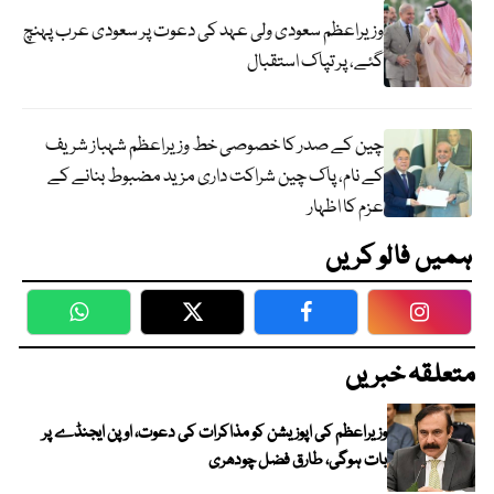
وزیراعظم سعودی ولی عہد کی دعوت پر سعودی عرب پہنچ
گئے، پر تپاک استقبال
چین کے صدر کا خصوصی خط وزیراعظم شہباز شریف
کے نام، پاک چین شراکت داری مزید مضبوط بنانے کے
عزم کا اظہار
ہمیں فالو کریں
WhatsApp
Twitter
Facebook
Faceboo
متعلقہ خبریں
وزیراعظم کی اپوزیشن کو مذاکرات کی دعوت، اوپن ایجنڈے پر
بات ہوگی، طارق فضل چودھری