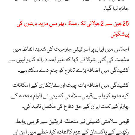
جائزہ لیا گیا۔
25جون سے 2جولائی تک ملک بھر میں مزید بارشوں کی
پیشگوئی
اجلاس میں ایران پر اسرائیلی جارحیت کی شدید الفاظ میں
مذمت کی گئی ،شرکا نے کہا کہ غیر ذمہ دارانہ کارروائیوں سے
کشیدگی میں اضافہ بڑے تنازع کو جنم دے سکتاہے۔
کشیدگی میں اضافہ بات چیت اور سفارتکاری کے امکانات
کومعدوم کررہا ہے،قومی سلامتی کمیٹی نے اقوام متحدہ کے
چارٹر کے تحت ایران کے حق دفاع کی مکمل تائید کی۔
قومی سلامتی کمیٹی نے متعلقہ فریقین سے قریبی روابط
رکھنے کے پاکستان کے عزم کااعادہ کیا،خطے میں امن اور