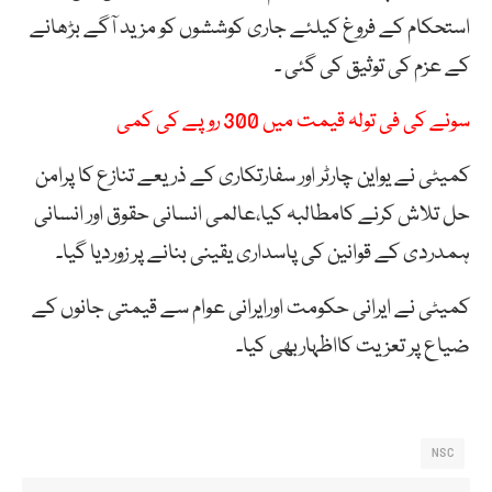
استحکام کے فروغ کیلئے جاری کوششوں کو مزید آگے بڑھانے
کے عزم کی توثیق کی گئی ۔
سونے کی فی تولہ قیمت میں 300 روپے کی کمی
کمیٹی نے یواین چارٹر اور سفارتکاری کے ذریعے تنازع کا پرامن
حل تلاش کرنے کامطالبہ کیا،عالمی انسانی حقوق اور انسانی
ہمدردی کے قوانین کی پاسداری یقینی بنانے پر زوردیا گیا۔
کمیٹی نے ایرانی حکومت اورایرانی عوام سے قیمتی جانوں کے
ضیاع پر تعزیت کااظہاربھی کیا۔
NSC