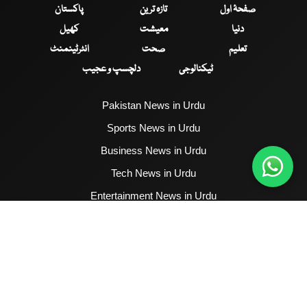
صفحۂ اول
تازہ ترین
پاکستان
دنیا
معیشت
کھیل
تعلیم
صحت
انٹرٹینمنٹ
ٹیکنالوجی
دلچسپ و عجیب
Pakistan News in Urdu
Sports News in Urdu
Business News in Urdu
Tech News in Urdu
Entertainment News in Urdu
Health News in Urdu
Hum News English