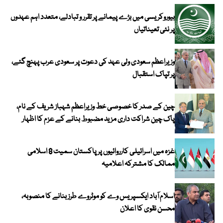
بیوروکریسی میں بڑے پیمانے پر تقرر و تبادلے، متعدد اہم عہدوں
پر نئی تعیناتیاں
وزیراعظم سعودی ولی عہد کی دعوت پر سعودی عرب پہنچ گئے،
پر تپاک استقبال
چین کے صدر کا خصوصی خط وزیراعظم شہباز شریف کے نام،
پاک چین شراکت داری مزید مضبوط بنانے کے عزم کا اظہار
غزہ میں اسرائیلی کارروائیوں پر پاکستان سمیت 8 اسلامی
ممالک کا مشترکہ اعلامیہ
اسلام آباد ایکسپریس وے کو موٹروے طرز بنانے کا منصوبہ،
محسن نقوی کا اعلان