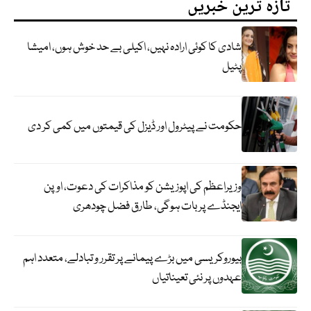
تازہ ترین خبریں
شادی کا کوئی ارادہ نہیں، اکیلی بے حد خوش ہوں، امیشا
پٹیل
حکومت نے پیٹرول اور ڈیزل کی قیمتوں میں کمی کر دی
وزیراعظم کی اپوزیشن کو مذاکرات کی دعوت، اوپن
ایجنڈے پر بات ہوگی، طارق فضل چودھری
بیوروکریسی میں بڑے پیمانے پر تقرر و تبادلے، متعدد اہم
عہدوں پر نئی تعیناتیاں