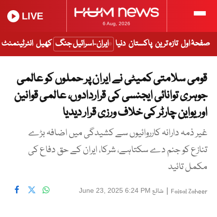
LIVE
6 Aug, 2026
صفحۂ اول
تازہ ترین
پاکستان
دنیا
ایران-اسرائیل جنگ
کھیل
انٹرٹینمنٹ
قومی سلامتی کمیٹی نے ایران پر حملوں کو عالمی
جوہری توانائی ایجنسی کی قراردادوں، عالمی قوانین
اوریواین چارٹر کی خلاف ورزی قرار دیدیا
غیر ذمہ دارانہ کارروائیوں سے کشیدگی میں اضافہ بڑے
تنازع کو جنم دے سکتاہے، شرکا، ایران کے حق دفاع کی
مکمل تائید
|
شائع
June 23, 2025 6:24 PM
Faisal Zaheer