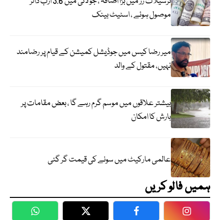
ترسیلات زر میں بڑا اضافہ ، جولائی میں 3.6 ارب ڈالر
موصول ہوئے ، اسٹیٹ بینک
میر رضا کیس میں جوڈیشل کمیشن کے قیام پر رضامند
نہیں، مقتول کے والد
بیشتر علاقوں میں موسم گرم رہے گا ، بعض مقامات پر
بارش کا امکان
عالمی مارکیٹ میں سونے کی قیمت گر گئی
ہمیں فالو کریں
WhatsApp
Twitter
Facebook
Faceboo