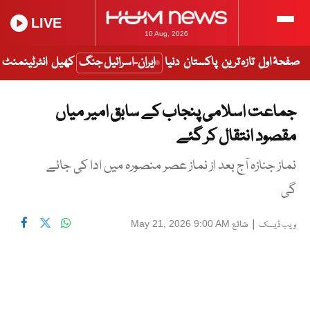
LIVE
10 Aug, 2026
صفحۂ اول
تازہ ترین
پاکستان
دنیا
ایران-اسرائیل جنگ
کھیل
انٹرٹینمنٹ
جماعت اسلامی پنجاب کے سابق امیر میاں
مقصود انتقال کر گئے
نماز جنازہ آج بعد از نماز عصر منصورہ میں ادا کی جائے
گی
|
شائع
May 21, 2026 9:00 AM
ویب ڈیسک