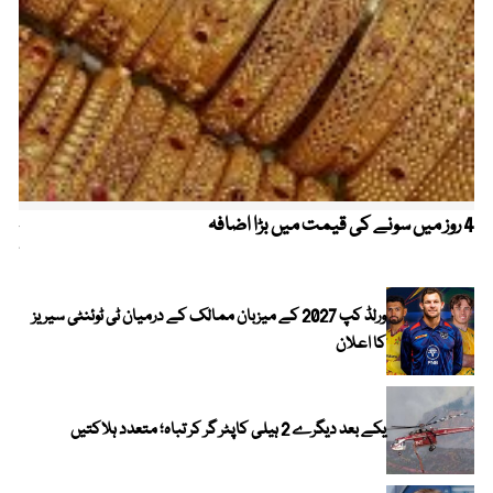
4 روز میں سونے کی قیمت میں بڑا اضافہ
خیب
کیا
ورلڈ کپ 2027 کے میزبان ممالک کے درمیان ٹی ٹوئنٹی سیریز
کا اعلان
یکے بعد دیگرے 2 ہیلی کاپٹر گر کر تباہ؛ متعدد ہلاکتیں