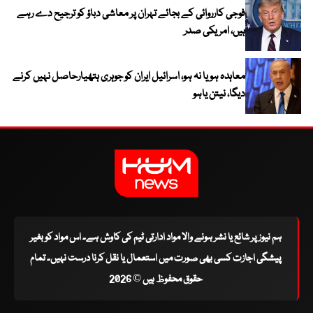
فوجی کارروائی کے بجائے تہران پر معاشی دباؤ کو ترجیح دے رہے
ہیں، امریکی صدر
معاہدہ ہو یا نہ ہو، اسرائیل ایران کو جوہری ہتھیارحاصل نہیں کرنے
دیگا، نیتن یاہو
ہم نیوز پر شائع یا نشر ہونے والا مواد ادارتی ٹیم کی کاوش ہے۔ اس مواد کو بغیر
پیشگی اجازت کسی بھی صورت میں استعمال یا نقل کرنا درست نہیں۔ تمام
حقوق محفوظ ہیں © 2026