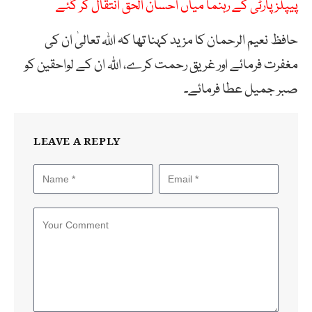
پیپلز پارٹی کے رہنما میاں احسان الحق انتقال کر گئے
حافظ نعیم الرحمان کا مزید کہنا تھا کہ اللہ تعالیٰ ان کی
مغفرت فرمائے اور غریق رحمت کرے، اللّٰہ ان کے لواحقین کو
صبر جمیل عطا فرمائے۔
LEAVE A REPLY