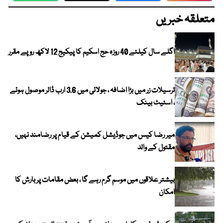
متعلقہ خبریں
اگلے سال کیلئے 40 روزہ حج اسکیم کا پیکیج 12 لاکھ روپے مقرر
ترسیلات زر میں بڑا اضافہ ، جولائی میں 3.6 ارب ڈالر موصول ہوئے
، اسٹیٹ بینک
میر رضا کیس میں جوڈیشل کمیشن کے قیام پر رضامند نہیں،
مقتول کے والد
بیشتر علاقوں میں موسم گرم رہے گا ، بعض مقامات پر بارش کا
امکان