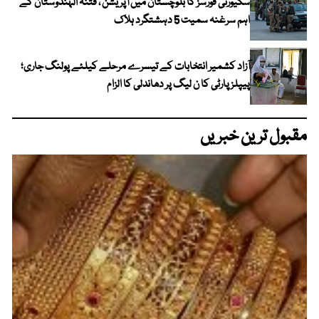
سکیورٹی فورسز کا بلوچستان میں آپریشن ، فتنہ الہندوستان کے
اہم سرغنہ سمیت 5 دہشتگرد ہلاک
آزاد کشمیر انتخابات کے تیسرے مرحلے کیلئے پولنگ جاری؛
پیپلز پارٹی کا ن لیگ پر دھاندلی کا الزام
مقبول ترین خبریں