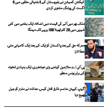
الیکشن کمیشن نے بلوچستان کے 4 بلدیاتی حلقوں میں 9
اگست کی پولنگ ملتوی کردی
ملک بھر میں آٹے کی قیمت میں اضافہ، ایک ہفتے میں کئی
شہروں میں 20 کلو تھیلا 100 روپے تک مہنگا
معرکہ حق کے بعد پاکستان کو ایک کے بعد ایک کامیابی ملی،
عطا تارڑ
پی آئی اے ملازمین کیلئے بڑی خوشخبری، ایک بنیادی تنخواہ
کے برابر بونس منظور
گروپ کیپٹن عاصم طارق قتل کیس، عدالت نے ملزم کو جیل
بھیج دیا