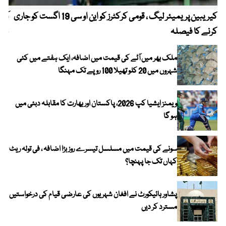
کیریبین پریمیئر لیگ ، قومی کرکٹرز کو این او سی 19 اگست کو جاری
آز
کرنے کا فیصلہ
چھی
ملک بھر میں آٹے کی قیمت میں اضافہ، ایک ہفتے میں کئی
شہروں میں 20 کلو تھیلا 100 روپے تک مہنگا
ویمنز ایشیا کپ 2026، پاکستان اور بھارت کا مقابلہ دبئی میں
ہو گا
سونے کی قیمت میں مسلسل تیسرے روز بڑا اضافہ ، فی تولہ ریٹ
کہاں تک جا پہنچا؟
پشاور ہائیکورٹ نے افغان شہریوں کی عارضی قیام کی درخواستیں
مسترد کر دیں