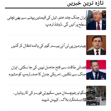
تازہ ترین خبریں
ایران جنگ جلد ختم ، تیل کی قیمتیں پہلے سے بھی نچلی
سطح پر آئیں گی ، ڈونلڈ ٹرمپ
چیئرمین پی ٹی آئی بیرسٹر گوہر کی والدہ انتقال کر گئیں
فضائی طاقت سے فتح حاصل نہیں کی جا سکتی ، ایران
جنگ سے نکلیں ، امریکی جنرل کا صدر ٹرمپ کو مشورہ
ہنگو اور بلوچستان میں سکیورٹی فورسز کی کارروائیاں ،
10دہشتگرد ہلاک ، کیپٹن شہید