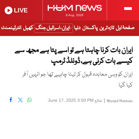
LIVE
8 Aug, 2026
صفحۂ اول
تازہ ترین
پاکستان
دنیا
ایران-اسرائیل جنگ
کھیل
انٹرٹینمنٹ
ایران بات کرنا چاہتا ہے تو اسے پتا ہے مجھ سے
کیسے بات کرنی ہے، ڈونلڈ ٹرمپ
ایران کو وہی معاہدہ قبول کر لینا چاہیے تھا جو انہیں آفر
کیا گیا
|
شائع
June 17, 2025 3:50 PM
Ahmed Hussain