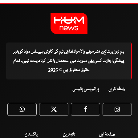
ہم نیوز پر شائع یا نشر ہونے والا مواد ادارتی ٹیم کی کاوش ہے۔ اس مواد کو بغیر
پیشگی اجازت کسی بھی صورت میں استعمال یا نقل کرنا درست نہیں۔ تمام
حقوق محفوظ ہیں © 2026
رابطہ کریں
پرائیویسی پالیسی
WhatsApp
Twitter
Facebook
Faceboo
صفحۂ اول
تازہ ترین
پاکستان