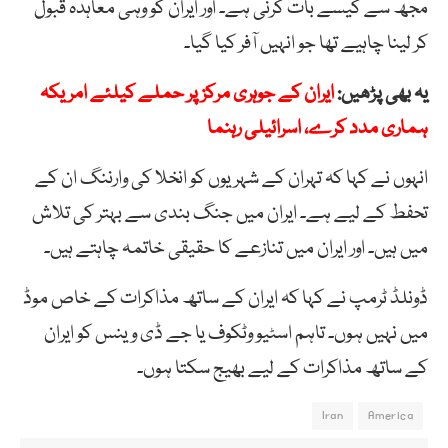
مجھ سے کیسے بات کرنی ہے۔ اور ایران کو وہی معاہدہ قبول
کر لینا چاہیے تھا جو انہیں آفر کیا گیا۔
یہ بھی پڑھیں:
ایران کے جوہری مرکز پر حملے کیلئے امریکہ
ہماری مدد کرے، اسرائیلی رہنما
انہوں نے کہا کہ تہران کے شہریوں کو انخلا کی وارننگ ان کے
تحفط کے لیے ہے۔ ایران میں جنگ بندی سے بہتر کی تلاش
میں ہیں۔ اور ایران میں تنازعے کا حقیقی خاتمہ چاہتے ہیں۔
ڈونلڈ ٹرمپ نے کہا کہ ایران کے ساتھ مذاکرات کے خاص موڈ
میں نہیں ہوں۔ تاہم اسٹیو وٹکوف یا جے ڈی وینس کو ایران
کے ساتھ مذاکرات کے لیے بھیج سکتا ہوں۔
Iran
America