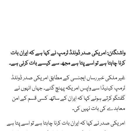
واشنگٹن: امریکی صدر ڈونلڈ ٹرمپ نے کہا ہے کہ ایران بات
کرنا چاہتا ہے تو اسے پتا ہے مجھ سے کیسے بات کرنی ہے۔
غیر ملکی خبر رساں ایجنسی کے مطابق امریکی صدر ڈونلڈ
ٹرمپ کینیڈا سے واپس امریکہ پہنچ گئے۔ جہاں انہوں نے
گفتگو کرتے ہوئے کہا کہ ایران کے ساتھ کسی قسم کے امن
معاہدے کی بات نہیں کی۔
امریکی صدر نے کہا کہ ایران بات کرنا چاہتا ہے تو اسے پتا ہے