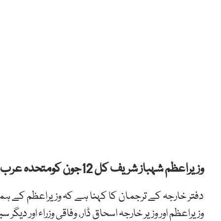
وزیراعظم شہباز شریف کل 12جون کومتحدہ عرب امارات کا سرکاری دورہ کریں گے۔
دفتر خارجہ کے ترجمان کا کہنا ہے کہ وزیراعظم کے ہمرا
وزیراعظم اور وزیر خارجہ اسحاق ڈار، وفاقی وزراء اور دیگر