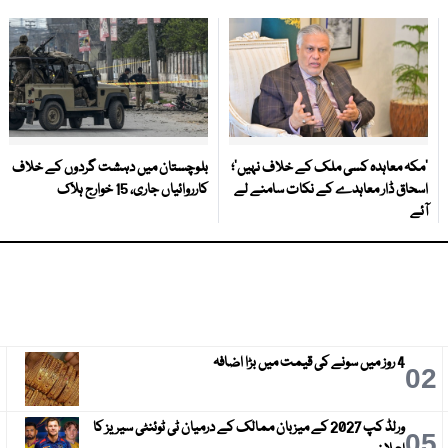
‘مکہ معاہدہ کسی ملک کے خلاف نہیں’؛
بلوچستان میں دہشت گردوں کے خلاف
اسحاق ڈار معاہدے کے نکات سامنے لے
کارروائیاں جاری، 15 خوارج ہلاک
آئے
4 روز میں سونے کی قیمت میں بڑا اضافہ
3
02
ورلڈ کپ 2027 کے میزبان ممالک کے درمیان ٹی ٹوئنٹی سیریز کا
6
05