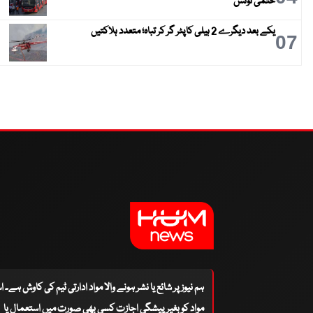
حتمی نوٹس
یکے بعد دیگرے 2 ہیلی کاپٹر گر کر تباہ؛ متعدد ہلاکتیں
07
ہم نیوز پر شائع یا نشر ہونے والا مواد ادارتی ٹیم کی کاوش ہے۔ 
مواد کو بغیر پیشگی اجازت کسی بھی صورت میں استعمال یا