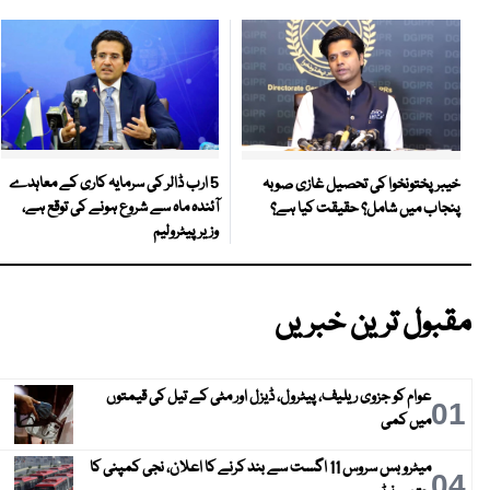
5 ارب ڈالر کی سرمایہ کاری کے معاہدے
خیبر پختونخوا کی تحصیل غازی صوبہ
آئندہ ماہ سے شروع ہونے کی توقع ہے،
پنجاب میں شامل؟ حقیقت کیا ہے؟
وزیر پیٹرولیم
مقبول ترین خبریں
عوام کو جزوی ریلیف، پیٹرول، ڈیزل اور مٹی کے تیل کی قیمتوں
01
میں کمی
میٹرو بس سروس 11 اگست سے بند کرنے کا اعلان، نجی کمپنی کا
04