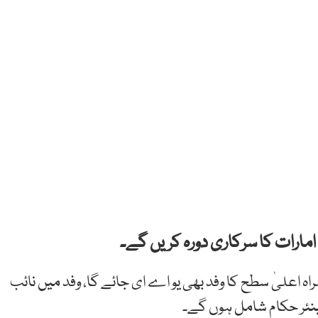
ہ اعلیٰ سطح کا وفد بھی یو اے ای جائے گا، وفد میں نائب
 سینئر حکام شامل ہوں گے۔