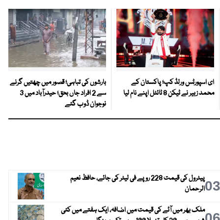
ای اسپورٹس ورلڈ کپ؛ پاکستان کے
بارشوں کی تباہی؛ قصور میں چھتیں گرنے
محمد زبیر نے ٹیکن 8 ٹائٹل اپنے نام لیا
سے 2 افراد جاں بحق؛ حیدرآباد میں 3
نوجوان ڈوب گئے
پیٹرول کی قیمت 228 روپے فی لیٹر کی جائے، حافظ نعیم
0
الرحمان
ملک بھر میں آٹے کی قیمت میں اضافہ، ایک ہفتے میں کئی
0