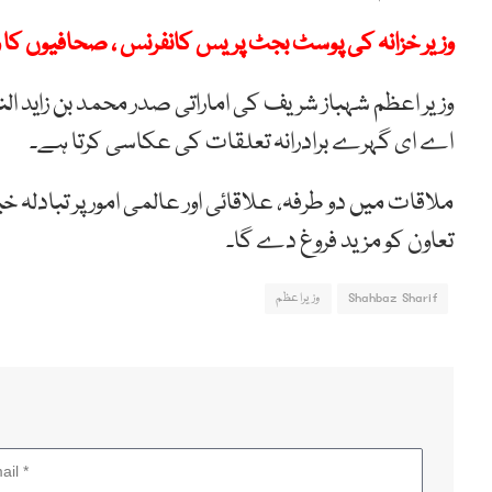
وزیر خزانہ کی پوسٹ بجٹ پریس کانفرنس ، صحافیوں کا و
وزیر اعظم شہباز شریف کی اماراتی صدر محمد بن زاید الن
اے ای گہرے برادرانہ تعلقات کی عکاسی کرتا ہے۔
ملاقات میں دو طرفہ، علاقائی اور عالمی امور پر تبادلہ 
تعاون کو مزید فروغ دے گا۔
Shahbaz Sharif
وزیراعظم