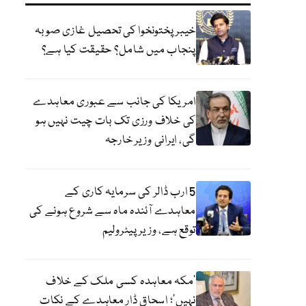
خیبر پختونخوا کی تحصیل غازی صوبہ
پنجاب میں شامل؟ حقیقت کیا ہے؟
امریکا کی جانب سے عبوری معاہدے
کی خلاف ورزی تک بات چیت نہیں ہو
گی، ایرانی وزیر خارجہ
5 ارب ڈالر کی سرمایہ کاری کے
معاہدے آئندہ ماہ سے شروع ہونے کی
توقع ہے، وزیر پیٹرولیم
‘مکہ معاہدہ کسی ملک کے خلاف
نہیں’؛ اسحاق ڈار معاہدے کے نکات