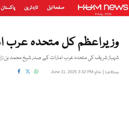
صفحۂ اول
تازہ ترین
پاکستان
9 Aug, 2026
وزیراعظم کل متحدہ عرب ام
شہباز شریف کی متحدہ عرب امارات کے صدر شیخ محمد بن زای
|
شائع
June 11, 2025 3:32 PM
Lal Khan