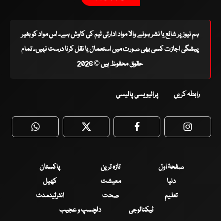
ہم نیوز پر شائع یا نشر ہونے والا مواد ادارتی ٹیم کی کاوش ہے۔ اس مواد کو بغیر
پیشگی اجازت کسی بھی صورت میں استعمال یا نقل کرنا درست نہیں۔ تمام
حقوق محفوظ ہیں © 2026
رابطہ کریں
پرائیویسی پالیسی
WhatsApp
Twitter
Facebook
Faceboo
صفحۂ اول
تازہ ترین
پاکستان
دنیا
معیشت
کھیل
تعلیم
صحت
انٹرٹینمنٹ
ٹیکنالوجی
دلچسپ و عجیب