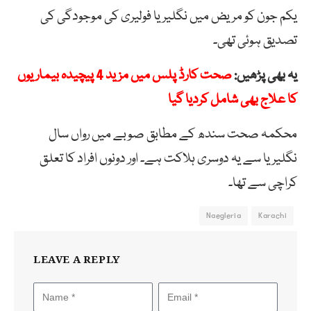
یکم جون کو مریض میں نگلیریا فولیری کی موجودگی کی
تصدیق ہوئی تھی۔
یہ بھی پڑھیں:
صحت کارڈ پلس میں مزید 4 پیچیدہ بیماریوں
کا علاج بھی شامل کردیا گیا
محکمہ صحت سندھ کے مطابق صوبے میں رواں سال
نگلیریا سے یہ دوسری ہلاکت ہے۔ اور دونوں افراد کا تعلق
کراچی سے تھا۔
Naegleria
Karachi
LEAVE A REPLY