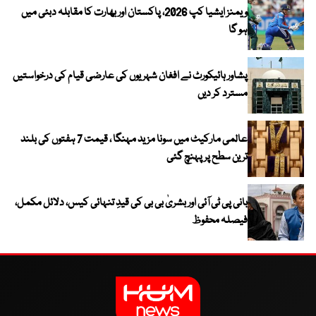
ویمنز ایشیا کپ 2026، پاکستان اور بھارت کا مقابلہ دبئی میں
ہو گا
پشاور ہائیکورٹ نے افغان شہریوں کی عارضی قیام کی درخواستیں
مسترد کر دیں
عالمی مارکیٹ میں سونا مزید مہنگا ، قیمت 7 ہفتوں کی بلند
ترین سطح پر پہنچ گئی
بانی پی ٹی آئی اور بشریٰ بی بی کی قیدِ تنہائی کیس، دلائل مکمل،
فیصلہ محفوظ