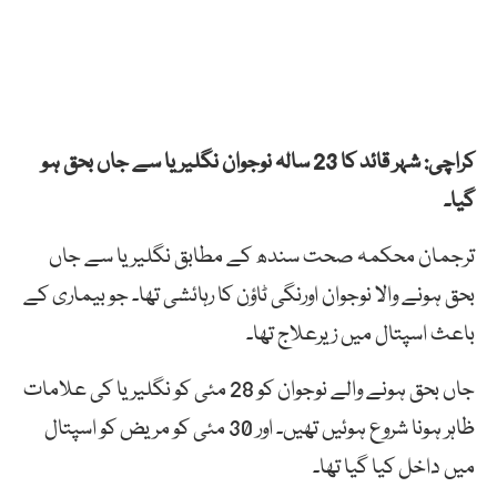
کراچی: شہر قائد کا 23 سالہ نوجوان نگلیریا سے جاں بحق ہو
گیا۔
ترجمان محکمہ صحت سندھ کے مطابق نگلیریا سے جاں
بحق ہونے والا نوجوان اورنگی ٹاؤن کا رہائشی تھا۔ جو بیماری کے
باعث اسپتال میں زیرعلاج تھا۔
جاں بحق ہونے والے نوجوان کو 28 مئی کو نگلیریا کی علامات
ظاہر ہونا شروع ہوئیں تھیں۔ اور 30 مئی کو مریض کو اسپتال
میں داخل کیا گیا تھا۔