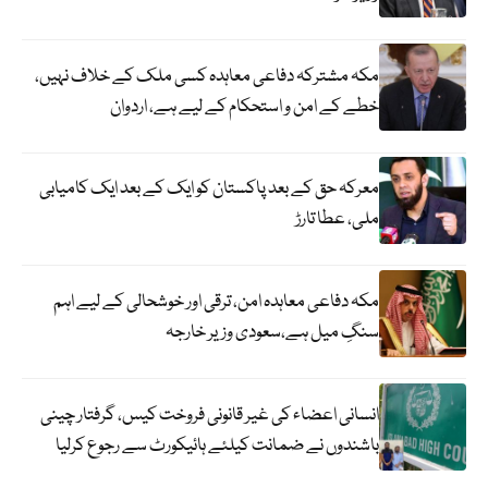
مکہ مشترکہ دفاعی معاہدہ کسی ملک کے خلاف نہیں،
خطے کے امن و استحکام کے لیے ہے، اردوان
معرکہ حق کے بعد پاکستان کو ایک کے بعد ایک کامیابی
ملی، عطا تارڑ
مکہ دفاعی معاہدہ امن، ترقی اور خوشحالی کے لیے اہم
سنگِ میل ہے،سعودی وزیر خارجہ
انسانی اعضاء کی غیر قانونی فروخت کیس، گرفتار چینی
باشندوں نے ضمانت کیلئے ہائیکورٹ سے رجوع کرلیا