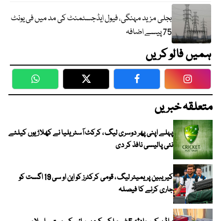
بجلی مزید مہنگی، فیول ایڈجسٹمنٹ کی مد میں فی یونٹ
75 پیسے اضافہ
ہمیں فالو کریں
WhatsApp
Twitter
Facebook
Faceboo
متعلقہ خبریں
پہلے اپنی پھر دوسری لیگ ، کرکٹ آسٹریلیا نے کھلاڑیوں کیلئے
نئی پالیسی نافذ کر دی
کیریبین پریمیئر لیگ ، قومی کرکٹرز کو این او سی 19 اگست کو
جاری کرنے کا فیصلہ