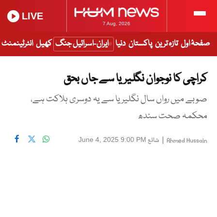
LIVE
7 Aug, 2026
صفحۂ اول
تازہ ترین
پاکستان
دنیا
ایران-اسرائیل جنگ
کھیل
انٹرٹینمنٹ
کراچی کا نوجوان نگلیریا سے جاں بحق
صوبے میں رواں سال نگلیریا سے یہ دوسری ہلاکت ہے،
محکمہ صحت سندھ
|
شائع
June 4, 2025 9:00 PM
Ahmed Hussain