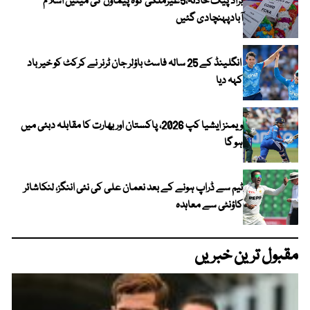
براڈ پیک حادثہ،5غیرملکی کوہ پیماؤں کی میتیں اسلام
آبادپہنچادی گئیں
انگلینڈ کے 25 سالہ فاسٹ باؤلر جان ٹرنر نے کرکٹ کو خیر باد
کہہ دیا
ویمنز ایشیا کپ 2026، پاکستان اور بھارت کا مقابلہ دبئی میں
ہو گا
ٹیم سے ڈراپ ہونے کے بعد نعمان علی کی نئی اننگز، لنکاشائر
کاؤنٹی سے معاہدہ
مقبول ترین خبریں