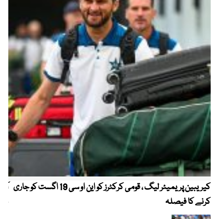
کیریبین پریمیئر لیگ ، قومی کرکٹرز کو این او سی 19 اگست کو جاری
آز
کرنے کا فیصلہ
چھی