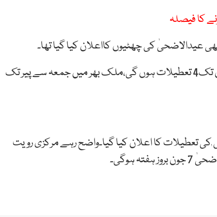
نے کا فیصلہ
ی عیدالاضحیٰ کی چھٹیوں کااعلان کیا گیا تھا۔
جاری نوٹیفکیشن کے مطابق عیدالاضحیٰ پر6سے 9جون تک4 تعطیلات ہوں گی،ملک بھر میں جمعہ سے پیر تک
ٰکی تعطیلات کا اعلان کیا گیا۔واضح رہے مرکزی رویت
ہ ہوگی۔