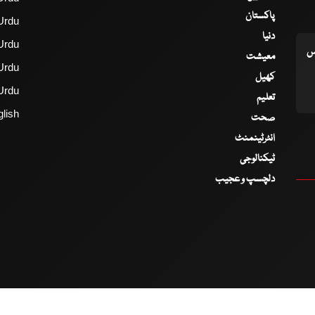
پاکستان
Urdu
دنیا
Urdu
اس
معیشت
Urdu
کھیل
Urdu
تعلیم
lish
صحت
انٹرٹینمنٹ
ٹیکنالوجی
دلچسپ و عجیب
2017 - 2026 © All Copyrights Reserved