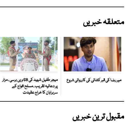
متعلقہ خبریں
میجر طفیل شہید کی 68 ویں برسی ، مزار
میر رضا کی قبر کشائی کی کارروائی شروع
پر دعائیہ تقریب ، مسلح افواج کے
سربراہان کا خراج عقیدت
مقبول ترین خبریں