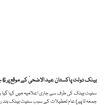
بینک دولت پاکستان عید الاضحیٰ کے موقع پر 6 جون سے 9 جون تک بند رہے گا۔
جمعہ تا پیر) عام تعطیلات کے سبب سٹیٹ بینک بند ر