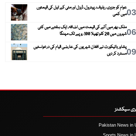
عوام کو جزوی ریلیف، پیٹرول، ڈیزل اور مٹی کے تیل کی قیمتوں
0
میں کمی
ملک بھر میں آٹے کی قیمت میں اضافہ، ایک ہفتے میں کئی
0
شہروں میں 20 کلو تھیلا 100 روپے تک مہنگا
پشاور ہائیکورٹ نے افغان شہریوں کی عارضی قیام کی درخواستیں
0
مسترد کر دیں
یزی سیکشنز
Pakistan News in 
Sports News in 