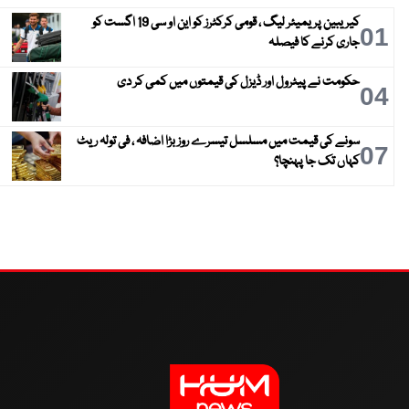
کیریبین پریمیئر لیگ ، قومی کرکٹرز کو این او سی 19 اگست کو
01
جاری کرنے کا فیصلہ
حکومت نے پیٹرول اور ڈیزل کی قیمتوں میں کمی کر دی
04
سونے کی قیمت میں مسلسل تیسرے روز بڑا اضافہ ، فی تولہ ریٹ
07
کہاں تک جا پہنچا؟