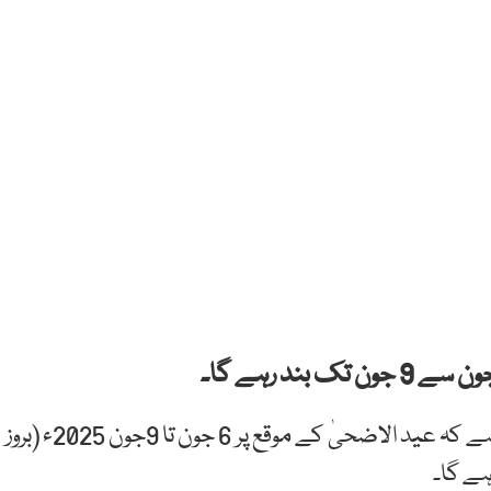
سٹیٹ بینک کی طرف سے جاری اعلامیہ میں کہا گیا ہے کہ عید الاضحیٰ کے موقع پر 6 جون تا 9جون 2025ء (بروز
ہے گا۔