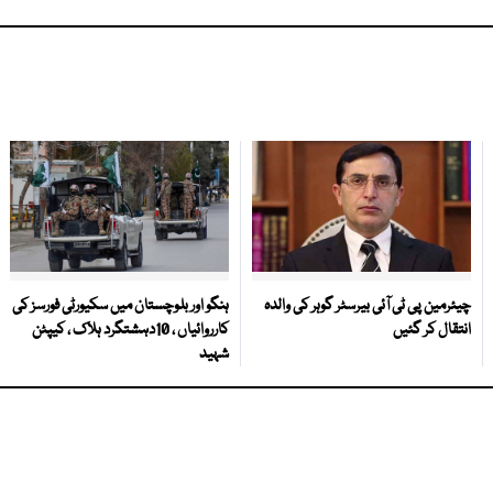
چیئرمین پی ٹی آئی بیرسٹر گوہر کی والدہ
ہنگو اور بلوچستان میں سکیورٹی فورسز کی
انتقال کر گئیں
کارروائیاں ، 10دہشتگرد ہلاک ، کیپٹن
شہید