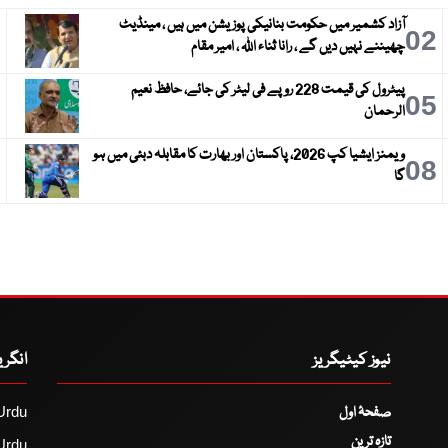
آزاد کشمیر میں حکومت بنانیکی پوزیشن میں ہیں ، مینڈیٹ
3
02
چھیننے نہیں دیں گے ، رانا ثناء اللہ ، امیر مقام
پیٹرول کی قیمت 228 روپے فی لیٹر کی جائے، حافظ نعیم
6
05
الرحمان
ویمنز ایشیا کپ 2026، پاکستان اور بھارت کا مقابلہ دبئی میں ہو
9
08
گا
نیوز کیٹیگریز
انگر
صفحۂ اول
Urdu
تازہ ترین
Urdu