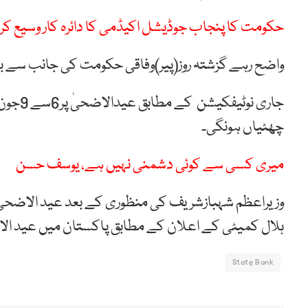
حکومت کا پنجاب جوڈیشل اکیڈمی کا دائرہ کار وسیع کر
واضح رہے گزشتہ روز(پیر)وفاقی حکومت کی جانب سے بھ
چھٹیاں ہونگی۔
میری کسی سے کوئی دشمنی نہیں ہے، یوسف حسن
وزیراعظم شہبازشریف کی منظوری کے بعد عید الاضحی 
ہلال کمیٹی کے اعلان کے مطابق پاکستان میں عید الاضحیٰ 7 جون بروز ہفت
State Bank