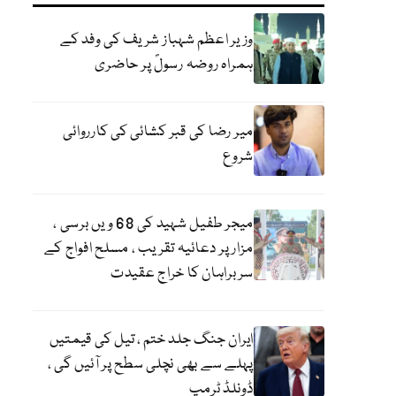
وزیر اعظم شہباز شریف کی وفد کے
ہمراہ روضہ رسولؐ پر حاضری
میر رضا کی قبر کشائی کی کارروائی
شروع
میجر طفیل شہید کی 68 ویں برسی ،
مزار پر دعائیہ تقریب ، مسلح افواج کے
سربراہان کا خراج عقیدت
ایران جنگ جلد ختم ، تیل کی قیمتیں
پہلے سے بھی نچلی سطح پر آئیں گی ،
ڈونلڈ ٹرمپ