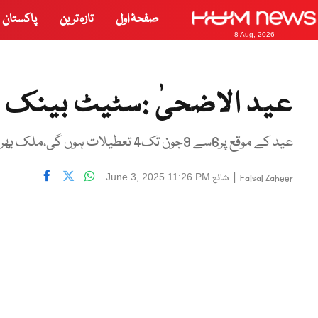
صفحۂ اول
تازہ ترین
پاکستان
8 Aug, 2026
عید الاضحیٰ :سٹیٹ بینک 6 سے 9 جون تک بند رہے گا
عید کے موقع پر6سے 9جون تک4 تعطیلات ہوں گی،ملک بھر میں جمعہ سے پیر تک چھٹیاں ہونگی
|
شائع
June 3, 2025 11:26 PM
Faisal Zaheer