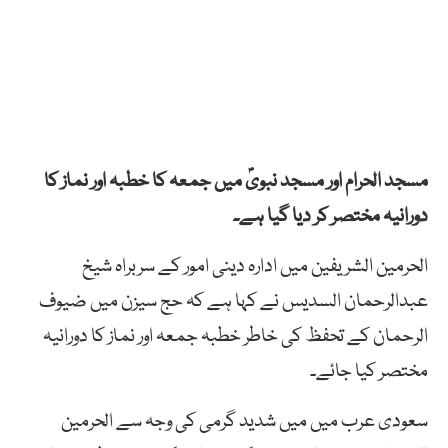
مسجد الحرام اور مسجد نبویؐ میں جمعہ کا خطبہ اور نماز کا
دورانیہ مختصر کر دیا گیا ہے۔
الحرمین الشریفین میں ادارہ دینی امور کے سربراہ شیخ
عبدالرحمان السدیس نے کہا ہے کہ حج سیزن میں ضیوف
الرحمان کے تحفظ کی خاطر خطبہ جمعہ اور نماز کا دورانیہ
مختصر کیا جائے۔
سعودی عرب میں میں شدید گرمی کی وجہ سے الحرمین