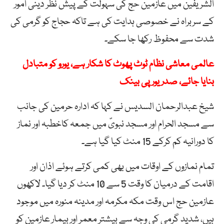
الشریفین میں عازمین حج کی سہولت کے پیش نظر دینی امور
کے سربراہ نے خصوصی ہدایت کی ہے تاکہ حجاج کو گرمی کی
شدت سے محفوظ رکھا جا سکے۔
عالمی معاشی نظام ٹوٹ پھوٹ کا شکار ہے، یورو کو متبادل
بنایا جائے، صدر یورپی بینک
شیخ عبدالرحمان السدیس نے کہا کہ ادارہ حرمین کی جانب
سے مسجد الحرام اور مسجد نبویؐ میں جمعہ کاخطبہ اور نماز
کا دورانیہ کم کرکے 15 منٹ کیا گیا ہے۔
تمام نمازوں کے اوقات میں بھی کمی کرتے ہوئے اذان اور
اقامت کے درمیان کا وقت 5 سے 10 منٹ کر دیا گیا۔ لاکھوں
عازمین حج اس وقت مکہ مکرمہ اور مدینہ منورہ میں موجود
ہیں، شدید گرمی کی وجہ سے بیشتر معمر اور بیمار عازمین کو