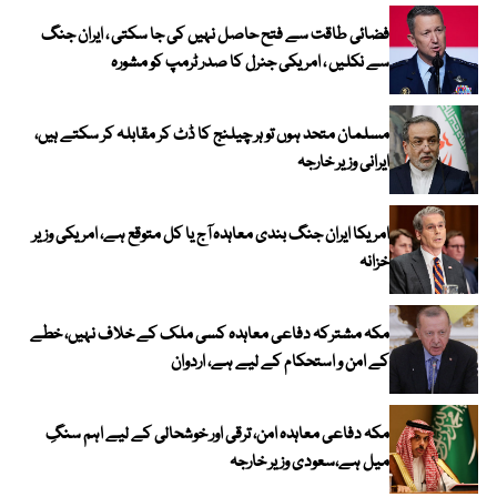
فضائی طاقت سے فتح حاصل نہیں کی جا سکتی ، ایران جنگ
سے نکلیں ، امریکی جنرل کا صدر ٹرمپ کو مشورہ
مسلمان متحد ہوں تو ہر چیلنج کا ڈٹ کر مقابلہ کر سکتے ہیں،
ایرانی وزیر خارجہ
امریکا ایران جنگ بندی معاہدہ آج یا کل متوقع ہے، امریکی وزیر
خزانہ
مکہ مشترکہ دفاعی معاہدہ کسی ملک کے خلاف نہیں، خطے
کے امن و استحکام کے لیے ہے، اردوان
مکہ دفاعی معاہدہ امن، ترقی اور خوشحالی کے لیے اہم سنگِ
میل ہے،سعودی وزیر خارجہ