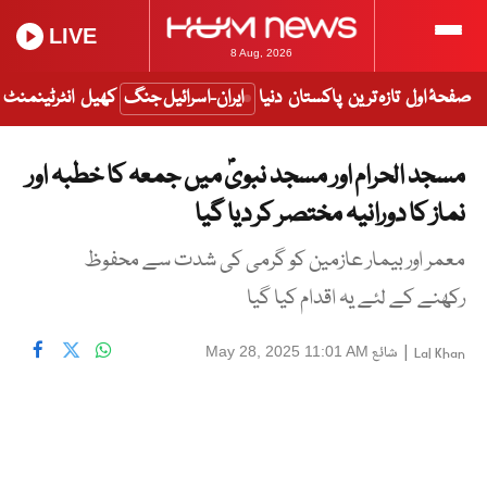
LIVE
8 Aug, 2026
صفحۂ اول
تازہ ترین
پاکستان
دنیا
ایران-اسرائیل جنگ
کھیل
انٹرٹینمنٹ
مسجد الحرام اور مسجد نبویؐ میں جمعہ کا خطبہ اور
نماز کا دورانیہ مختصر کر دیا گیا
معمر اور بیمار عازمین کو گرمی کی شدت سے محفوظ
رکھنے کے لئے یہ اقدام کیا گیا
|
شائع
May 28, 2025 11:01 AM
Lal Khan