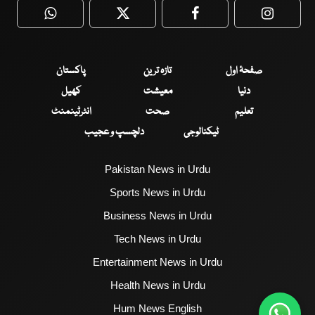
WhatsApp
Twitter
Facebook
Faceboo
صفحۂ اول
تازہ ترین
پاکستان
دنیا
معیشت
کھیل
تعلیم
صحت
انٹرٹینمنٹ
ٹیکنالوجی
دلچسپ و عجیب
Pakistan News in Urdu
Sports News in Urdu
Business News in Urdu
Tech News in Urdu
Entertainment News in Urdu
Health News in Urdu
Hum News English