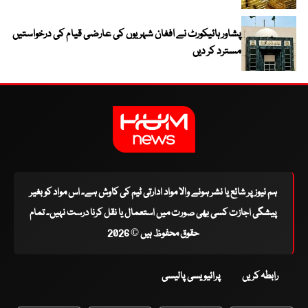
پشاور ہائیکورٹ نے افغان شہریوں کی عارضی قیام کی درخواستیں
مسترد کر دیں
ہم نیوز پر شائع یا نشر ہونے والا مواد ادارتی ٹیم کی کاوش ہے۔ اس مواد کو بغیر
پیشگی اجازت کسی بھی صورت میں استعمال یا نقل کرنا درست نہیں۔ تمام
حقوق محفوظ ہیں © 2026
رابطہ کریں
پرائیویسی پالیسی