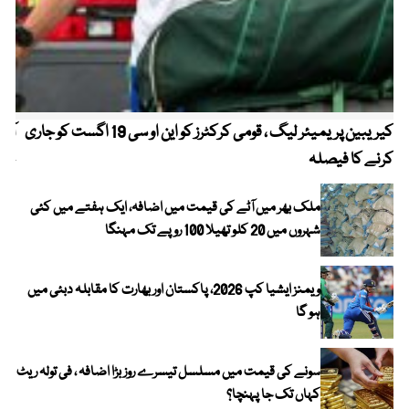
کیریبین پریمیئر لیگ ، قومی کرکٹرز کو این او سی 19 اگست کو جاری
آز
کرنے کا فیصلہ
چھی
ملک بھر میں آٹے کی قیمت میں اضافہ، ایک ہفتے میں کئی
شہروں میں 20 کلو تھیلا 100 روپے تک مہنگا
ویمنز ایشیا کپ 2026، پاکستان اور بھارت کا مقابلہ دبئی میں
ہو گا
سونے کی قیمت میں مسلسل تیسرے روز بڑا اضافہ ، فی تولہ ریٹ
کہاں تک جا پہنچا؟