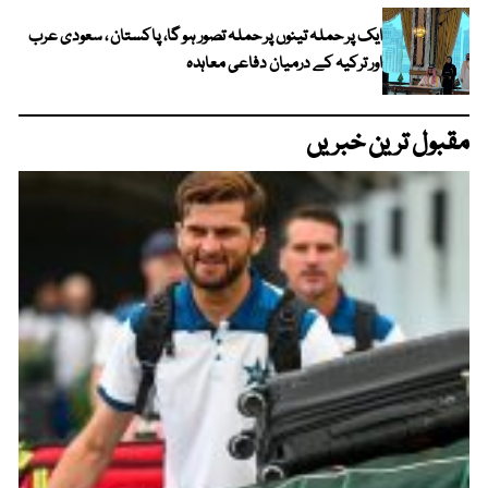
ایک پر حملہ تینوں پر حملہ تصور ہو گا، پاکستان ، سعودی عرب
اور ترکیہ کے درمیان دفاعی معاہدہ
مقبول ترین خبریں