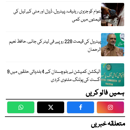
عوام کو جزوی ریلیف، پیٹرول، ڈیزل اور مٹی کے تیل کی
قیمتوں میں کمی
پیٹرول کی قیمت 228 روپے فی لیٹر کی جائے، حافظ نعیم
الرحمان
الیکشن کمیشن نے بلوچستان کے 4 بلدیاتی حلقوں میں 9
اگست کی پولنگ ملتوی کردی
ہمیں فالو کریں
WhatsApp
Twitter
Facebook
Faceboo
متعلقہ خبریں