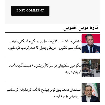
تازہ ترین خبریں
فضائی طاقت سے فتح حاصل نہیں کی جا سکتی ، ایران
جنگ سے نکلیں ، امریکی جنرل کا صدر ٹرمپ کو مشورہ
ہنگو میں سکیورٹی فورسز کا آپریشن ، 7 دہشتگرد ہلاک ،
کیپٹن شہید
مسلمان متحد ہوں تو ہر چیلنج کا ڈٹ کر مقابلہ کر سکتے
ہیں، ایرانی وزیر خارجہ