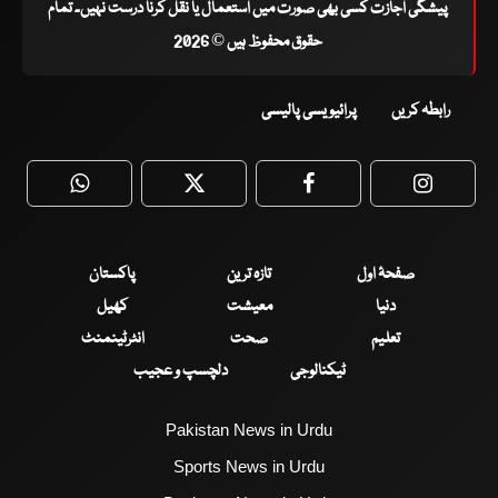
پیشگی اجازت کسی بھی صورت میں استعمال یا نقل کرنا درست نہیں۔ تمام
حقوق محفوظ ہیں © 2026
رابطہ کریں
پرائیویسی پالیسی
WhatsApp
Twitter
Facebook
Faceboo
صفحۂ اول
تازہ ترین
پاکستان
دنیا
معیشت
کھیل
تعلیم
صحت
انٹرٹینمنٹ
ٹیکنالوجی
دلچسپ و عجیب
Pakistan News in Urdu
Sports News in Urdu