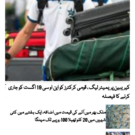
کیریبین پریمیئر لیگ ، قومی کرکٹرز کو این او سی 19 اگست کو جاری
آز
کرنے کا فیصلہ
چھی
ملک بھر میں آٹے کی قیمت میں اضافہ، ایک ہفتے میں کئی
شہروں میں 20 کلو تھیلا 100 روپے تک مہنگا