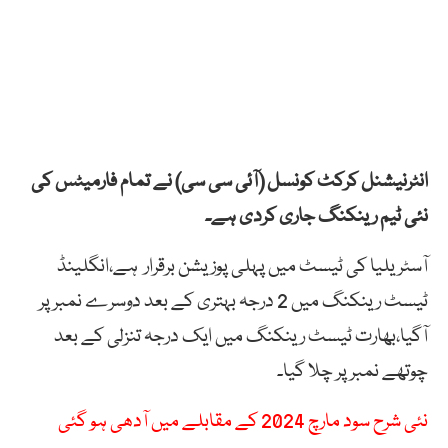
انٹرنیشنل کرکٹ کونسل (آئی سی سی) نے تمام فارمیٹس کی
نئی ٹیم رینکنگ جاری کردی ہے۔
آسٹریلیا کی ٹیسٹ میں پہلی پوزیشن برقرار ہے،انگلینڈ
ٹیسٹ رینکنگ میں 2 درجہ بہتری کے بعد دوسرے نمبر پر
آگیا،بھارت ٹیسٹ رینکنگ میں ایک درجہ تنزلی کے بعد
چوتھے نمبر پر چلا گیا۔
نئی شرح سود مارچ 2024 کے مقابلے میں آدھی ہو گئی