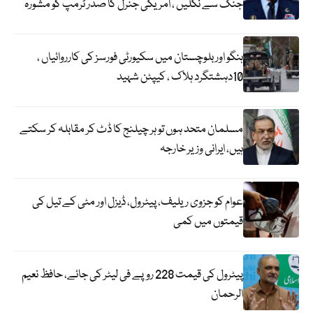
جنگ سے نکلیں ، امریکی جنرل کا صدر ٹرمپ کو مشورہ
ہنگو اور بلوچستان میں سکیورٹی فورسز کی کارروائیاں ،
10دہشتگرد ہلاک ، کیپٹن شہید
مسلمان متحد ہوں تو ہر چیلنج کا ڈٹ کر مقابلہ کر سکتے
ہیں، ایرانی وزیر خارجہ
عوام کو جزوی ریلیف، پیٹرول، ڈیزل اور مٹی کے تیل کی
قیمتوں میں کمی
پیٹرول کی قیمت 228 روپے فی لیٹر کی جائے، حافظ نعیم
الرحمان