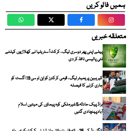
ہمیں فالو کریں
WhatsApp
Twitter
Facebook
Faceboo
متعلقہ خبریں
پہلے اپنی پھر دوسری لیگ ، کرکٹ آسٹریلیا نے کھلاڑیوں کیلئے
نئی پالیسی نافذ کر دی
کیریبین پریمیئر لیگ ، قومی کرکٹرز کو این او سی 19 اگست کو
جاری کرنے کا فیصلہ
براڈ پیک حادثہ،5غیرملکی کوہ پیماؤں کی میتیں اسلام
آبادپہنچادی گئیں