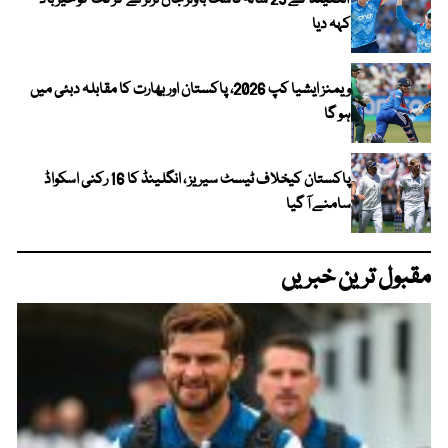
انگلینڈ کے 25 سالہ فاسٹ باؤلر جان ٹرنر نے کرکٹ کو خیر باد
کہہ دیا
ویمنز ایشیا کپ 2026، پاکستان اور بھارت کا مقابلہ دبئی میں
ہو گا
پاکستان کیخلاف ٹیسٹ سیریز ، انگلینڈ کا 16 رکنی اسکواڈ
سامنے آ گیا
مقبول ترین خبریں