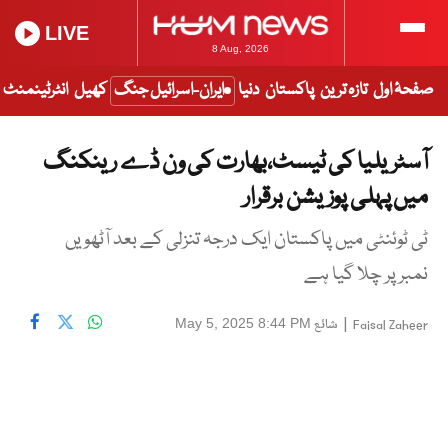
LIVE
8 Aug, 2026
صفحۂ اول
تازہ ترین
پاکستان
دنیا
ایران-اسرائیل جنگ
کھیل
انٹرٹینمنٹ
آسٹریلیا کی ٹیسٹ،بھارت کی ون ڈے رینکنگ
میں پہلی پوزیشن برقرار
ٹی ٹوئنٹی میں پاکستان ایک درجہ تنزلی کے بعد آٹھویں
نمبر پر چلا گیا ہے
|
شائع
May 5, 2025 8:44 PM
Faisal Zaheer