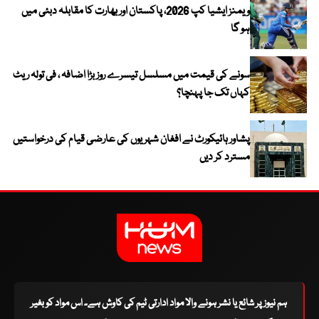
ویمنز ایشیا کپ 2026، پاکستان اور بھارت کا مقابلہ دبئی میں
ہو گا
سونے کی قیمت میں مسلسل تیسرے روز بڑا اضافہ ، فی تولہ ریٹ
کہاں تک جا پہنچا؟
پشاور ہائیکورٹ نے افغان شہریوں کی عارضی قیام کی درخواستیں
مسترد کر دیں
ہم نیوز پر شائع یا نشر ہونے والا مواد ادارتی ٹیم کی کاوش ہے۔ اس مواد کو بغیر