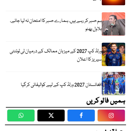
ہم صبر کر رہے ہیں، ہمارے صبر کا امتحان نہ لیا جائے،
بلاول بھٹو
ورلڈ کپ 2027 کے میزبان ممالک کے درمیان ٹی ٹوئنٹی
سیریز کا اعلان
افغانستان 2027 ورلڈ کپ کے لیے کوالیفائی کرگیا
ہمیں فالو کریں
WhatsApp
Twitter
Facebook
Faceboo