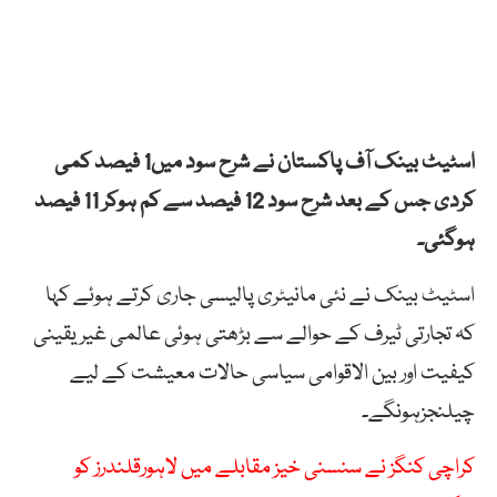
اسٹیٹ بینک آف پاکستان نے شرح سود میں1 فیصد کمی
کردی جس کے بعد شرح سود 12 فیصد سے کم ہوکر 11 فیصد
ہوگئی۔
اسٹیٹ بینک نے نئی مانیٹری پالیسی جاری کرتے ہوئے کہا
کہ تجارتی ٹیرف کے حوالے سے بڑھتی ہوئی عالمی غیریقینی
کیفیت اور بین الاقوامی سیاسی حالات معیشت کے لیے
چیلنجزہونگے۔
کراچی کنگز نے سنسنی خیز مقابلے میں لاہورقلندرز کو