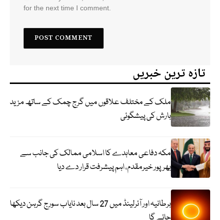
for the next time I comment.
تازہ ترین خبریں
ملک کے مختلف علاقوں میں گرج چمک کے ساتھ مزید
بارش کی پیشگوئی
مکہ دفاعی معاہدے کا اسلامی ممالک کی جانب سے
بھرپور خیرمقدم، اہم پیشرفت قرار دے دیا
برطانیہ اور آئرلینڈ میں 27 سال بعد نایاب سورج گرہن دیکھا
جائے گا