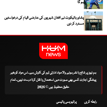
ہو گا
پشاور ہائیکورٹ نے افغان شہریوں کی عارضی قیام کی درخواستیں
مسترد کر دیں
ہم نیوز پر شائع یا نشر ہونے والا مواد ادارتی ٹیم کی کاوش ہے۔ اس مواد کو بغیر
پیشگی اجازت کسی بھی صورت میں استعمال یا نقل کرنا درست نہیں۔ تمام
حقوق محفوظ ہیں © 2026
رابطہ کریں
پرائیویسی پالیسی