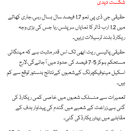
شکست دیدی
حقیقی جی ڈی پی نمو 1.7 فیصد سال بسال رہی،جاری کھاتے
میں 1.2 ارب ڈالر کا نمایاں سرپلس رہا جس کی بڑی وجہ
ریکارڈ بلند ترسیلات زرہیں۔
حقیقی پالیسی ریٹ ابھی تک اس قدر مثبت ہے کہ مہنگائی
مستحکم ہوکر 5-7 فیصد کی حدود میں آجائےگی،لارج
اسکیل مینوفیکچرنگ کےشعبوں کےنتائج بدستور توقع سے کم
ہیں۔
تعمیرات سے منسلک شعبوں میں خاصی کمی ریکارڈ کی
گئی ہے،زراعت کے شعبے میں گندم کی پیداوار ہدف کے
مقابلے میں بہترریکارڈکی گئی۔