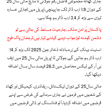
جاری کھاتہ مجموعی فاضل رقم جولائی تا مارچ مالی سال 25
کے دوران 1.9 ارب ڈالر تک جا پہنچی،اپریل میں تجارتی خسارہ
تیزی سے بڑھ کر 3.4 ارب ڈالر ہو چکا ہے۔
پاکستان پُر امن ملک ،جارحیت مسلط کی جاتی ہے تو
دشمن کومنہ توڑجواب دینے کیلئے تیار ہیں،ترجمان پاک فوج
اسٹیٹ بینک کے زرِ مبادلہ ذخائر جون 2025 تک بڑھ کر 14
ارب ڈالر ہو جائیں گے،جولائی تا اپریل مالی سال 25 میں ایف
بی آر کے ٹیکس محاصل میں 26.3 فیصد سال بسال اضافہ
دیکھا گیا۔
مالی سال25 کے دوران ٹیکسٹائل، ریفائنری، کیمیکل اور کھاد
کے شعبوں میں فرموں نے جاری سرمائے کی غرض سے اپنے
قرضوں میں اضافہ کردیا۔آٹو فنانسنگ اور ذاتی قرضوں میں