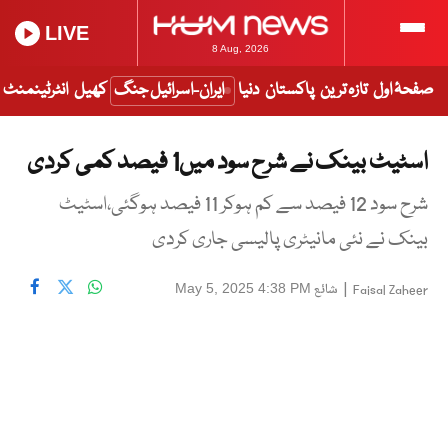
LIVE
8 Aug, 2026
صفحۂ اول
تازہ ترین
پاکستان
دنیا
ایران-اسرائیل جنگ
کھیل
انٹرٹینمنٹ
اسٹیٹ بینک نے شرح سود میں1 فیصد کمی کردی
شرح سود 12 فیصد سے کم ہوکر 11 فیصد ہوگئی،اسٹیٹ
بینک نے نئی مانیٹری پالیسی جاری کردی
|
شائع
May 5, 2025 4:38 PM
Faisal Zaheer