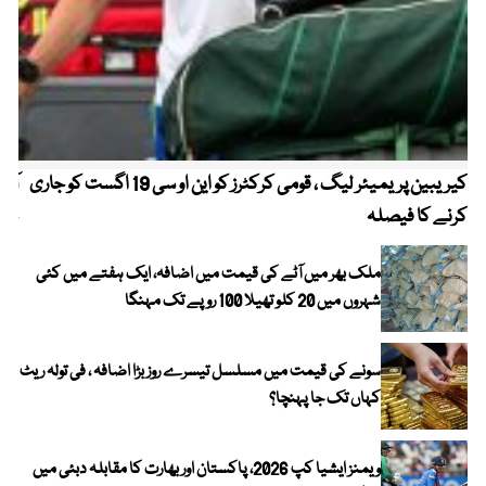
کیریبین پریمیئر لیگ ، قومی کرکٹرز کو این او سی 19 اگست کو جاری
آز
کرنے کا فیصلہ
چھی
ملک بھر میں آٹے کی قیمت میں اضافہ، ایک ہفتے میں کئی
شہروں میں 20 کلو تھیلا 100 روپے تک مہنگا
سونے کی قیمت میں مسلسل تیسرے روز بڑا اضافہ ، فی تولہ ریٹ
کہاں تک جا پہنچا؟
ویمنز ایشیا کپ 2026، پاکستان اور بھارت کا مقابلہ دبئی میں