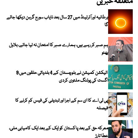
متعلقہ خبریں
برطانیہ اور آئرلینڈ میں 27 سال بعد نایاب سورج گرہن دیکھا جائے
گا
ہم صبر کر رہے ہیں، ہمارے صبر کا امتحان نہ لیا جائے، بلاول
بھٹو
الیکشن کمیشن نے بلوچستان کے 4 بلدیاتی حلقوں میں 9
اگست کی پولنگ ملتوی کردی
پی ٹی اے کا ای سم کے اجرا اور تبدیلی کی فیس کم کرنے کا
فیصلہ
معرکہ حق کے بعد پاکستان کو ایک کے بعد ایک کامیابی ملی،
عطا تارڑ