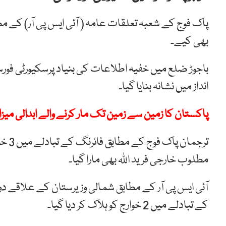
بھی کیے۔
باجوڑ ضلع میں خفیہ اطلاعات کی بنیاد پرسکیورٹی فورسز 
انداز میں نشانہ بنایا گیا۔
پاکستان کا زمین سے زمین تک مار کرنے والے ابدالی میزا
ترجم
مطلوب خارجی فرید اللہ بھی مارا گیا۔
آئی ایس پی آر کے مطابق شمالی وزیرستان کے علاقے دوس
کے تبادلے میں 2 خوارج کو ہلاک کر دیا گیا۔