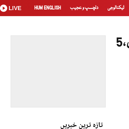
ٹیکنالوجی
دلچسپ و عجیب
HUM ENGLISH
LIVE
خیبرپختونخوا میں سکیورٹی فورسز کی 3 مختلف کارروائیاں،5
تازہ ترین خبریں