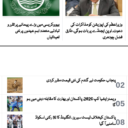
وزیراعظم کی اپوزیشن کو مذاکرات کی
بیوروکریسی میں بڑے پیمانے پر تقرر و
دعوت، اوپن ایجنڈے پر بات ہوگی، طارق
تبادلے، متعدد اہم عہدوں پر نئی
فضل چودھری
تعیناتیاں
پنجاب حکومت نے گندم کی نئی قیمت مقرر کردی
3
02
ویمنز ایشیا کپ 2026، پاکستان اور بھارت کا مقابلہ دبئی میں ہو
6
05
گا
پاکستان کیخلاف ٹیسٹ سیریز ، انگلینڈ کا 16 رکنی اسکواڈ
9
08
سامنے آ گیا