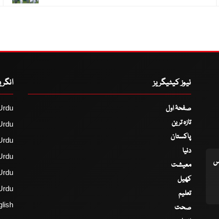
نیوز کیٹیگریز
انگر
صفحۂ اول
Urdu
تازہ ترین
Urdu
پاکستان
Urdu
دنیا
Urdu
اس
معیشت
Urdu
کھیل
Urdu
تعلیم
lish
صحت