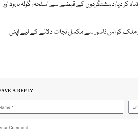
باہ کر دیا،دہشتگردوں کے قبضے سے اسلحہ، گولہ بارود اور
ملک کو اس ناسور سے مکمل نجات دلانے کے لیے اپنی
EAVE A REPLY