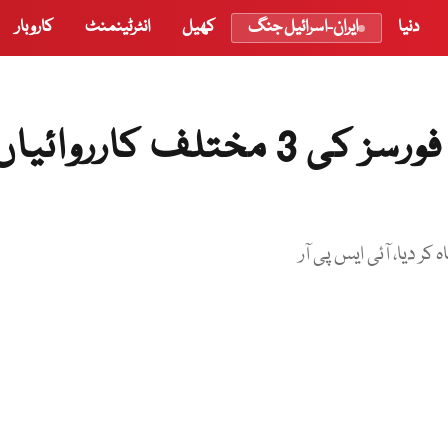
دنیا
ایران-اسرائیل جنگ
کھیل
انٹرٹینمنٹ
کاروبار
کر دیا، آئی ایس پی آر