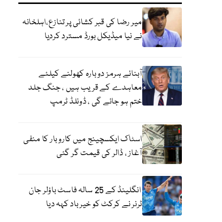
میر رضا کی قبر کشائی پر تنازع،اہلخانہ
نے نیا میڈیکل بورڈ مسترد کردیا
آبنائے ہرمز دوبارہ کھولنے کیلئے
معاہدے کے قریب ہیں ، جنگ جلد
ختم ہو جائے گی ، ڈونلڈ ٹرمپ
اسٹاک ایکسچینج میں کاروبار کا منفی
آغاز ، ڈالر کی قیمت گر گئی
انگلینڈ کے 25 سالہ فاسٹ باؤلر جان
ٹرنر نے کرکٹ کو خیر باد کہہ دیا