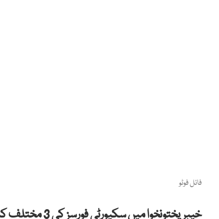
فائل فوٹو
خیبرپختونخوا میں سکیورٹی فورسز کی 3 مختلف کارروائیوں میں 5 خوارجی ہلاک ہو گئے۔