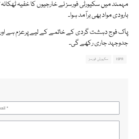
مہمند میں سکیورٹی فورسز نے خارجیوں کا خفیہ ٹھکانہ ت
بارودی مواد بھی برآمد ہوا۔
پاک فوج دہشت گردی کے خاتمے کے لیے پرعزم ہے اور 
جدوجہد جاری رکھے گی۔
ISPR
سکیورٹی فورسز