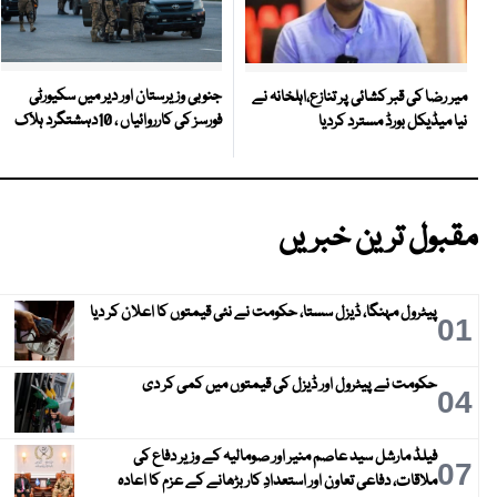
جنوبی وزیرستان اور دیر میں سکیورٹی
میر رضا کی قبر کشائی پر تنازع،اہلخانہ نے
فورسز کی کارروائیاں ، 10دہشتگرد ہلاک
نیا میڈیکل بورڈ مسترد کردیا
مقبول ترین خبریں
پیٹرول مہنگا، ڈیزل سستا، حکومت نے نئی قیمتوں کا اعلان کر دیا
01
حکومت نے پیٹرول اور ڈیزل کی قیمتوں میں کمی کر دی
04
فیلڈ مارشل سید عاصم منیر اور صومالیہ کے وزیر دفاع کی
07
ملاقات، دفاعی تعاون اور استعدادِ کار بڑھانے کے عزم کا اعادہ