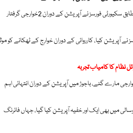
پاک فوج کے شعبہ تعلقات عامہ ( آئی ایس پی آر) کے مطابق سکیورٹی فورسز نے آپریشن کے دوران 2خوارجی گرفتار
نے آپریشن کیا، کارروائی کے دوران خوارج کے ٹھکانے کو موثر
ئل نظام کا کامیاب تجربہ
ان پاک فوج کے مطابق فائرنگ کے تبادلے میں 3 خوارجی مارے گئے، باجوڑ میں آپریشن کے دوران انتہائی اہم
الی میں بھی ایک اور خفیہ آپریشن کیا گیا، جہاں فائرنگ