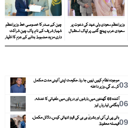
وزیراعظم سعودی ولی عہد کی دعوت پر
چین کے صدر کا خصوصی خط وزیراعظم
سعودی عرب پہنچ گئے، پر تپاک استقبال
شہباز شریف کے نام، پاک چین شراکت
داری مزید مضبوط بنانے کے عزم کا اظہار
موجودہ نظام کہیں نہیں جا رہا، حکومت اپنی آئینی مدت مکمل
0
کرے گی، وزیر داخلہ
آئندہ 48 گھنٹوں میں بارشوں اور دریاؤں میں طغیانی کا خدشہ،
0
ہنگامی تیاریاں تیز
بانی پی ٹی آئی اور بشریٰ بی بی کی قیدِ تنہائی کیس، دلائل مکمل،
0
فیصلہ محفوظ