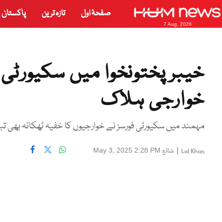
صفحۂ اول
تازہ ترین
پاکستان
7 Aug, 2026
خوارجی ہلاک
مہمند میں سکیورٹی فورسز نے خوارجیوں کا خفیہ ٹھکانہ بھی تباہ 
|
شائع
May 3, 2025 2:28 PM
Lal Khan