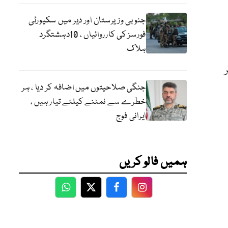
جنوبی وزیرستان اور دیر میں سکیورٹی
فورسز کی کارروائیاں ، 10دہشتگرد
ہلاک
جنگی صلاحیتوں میں اضافہ کر دیا ، ہر
خطرے سے نمٹنے کیلئے تیار ہیں ،
ایرانی فوج
ہمیں فالو کریں
WhatsApp
Twitter
Facebook
Facebook