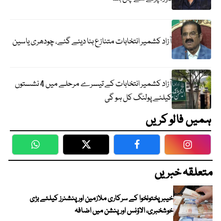
آزاد کشمیر انتخابات متنازع بنا دیئے گئے، چودھری یاسین
آزاد کشمیر انتخابات کے تیسرے مرحلے میں 4 نشستوں
کیلئے پولنگ کل ہو گی
ہمیں فالو کریں
WhatsApp
Twitter
Facebook
Faceboo
متعلقہ خبریں
خیبرپختونخوا کے سرکاری ملازمین اور پنشنرز کیلئے بڑی
خوشخبری، الاؤنس اور پنشن میں اضافہ