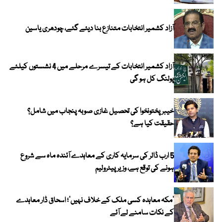
آزاد کشمیر انتخابات متنازع بنا دیئے گئے، چودھری یاسین
آزاد کشمیر انتخابات کے تیسرے مرحلے میں 4 نشستوں کیلئے
پولنگ کل ہو گی
خیبر پختونخوا کی تحصیل غازی صوبہ پنجاب میں شامل؟
حقیقت کیا ہے؟
5 ارب ڈالر کی سرمایہ کاری کے معاہدے آئندہ ماہ سے شروع
ہونے کی توقع ہے، وزیر پیٹرولیم
‘مکہ معاہدہ کسی ملک کے خلاف نہیں’؛ اسحاق ڈار معاہدے
کے نکات سامنے لے آئے