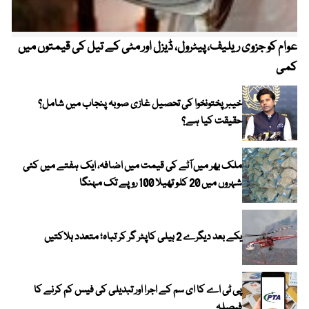
عوام کو جزوی ریلیف، پیٹرول، ڈیزل اور مٹی کے تیل کی قیمتوں میں
4 روز میں سونے کی قیمت میں بڑا اضافہ
کمی
خیبر پختونخوا کی تحصیل غازی صوبہ پنجاب میں شامل؟
حقیقت کیا ہے؟
ملک بھر میں آٹے کی قیمت میں اضافہ، ایک ہفتے میں کئی
شہروں میں 20 کلو تھیلا 100 روپے تک مہنگا
یکے بعد دیگرے 2 ہیلی کاپٹر گر کر تباہ؛ متعدد ہلاکتیں
پی ٹی اے کا ای سم کے اجرا اور تبدیلی کی فیس کم کرنے کا
فیصلہ