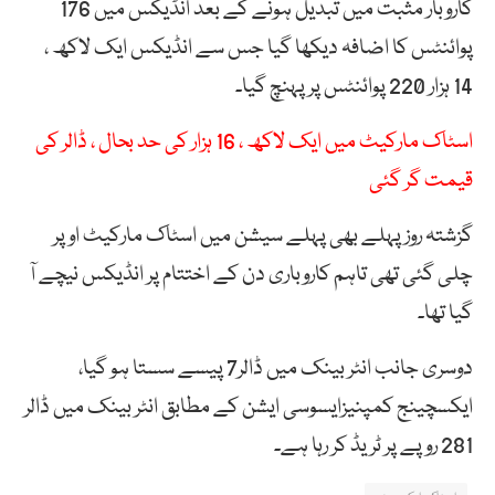
کاروبار مثبت میں تبدیل ہونے کے بعد انڈیکس میں 176
پوائنٹس کا اضافہ دیکھا گیا جس سے انڈیکس ایک لاکھ ،
14 ہزار 220 پوائنٹس پر پہنچ گیا۔
اسٹاک مارکیٹ میں ایک لاکھ ، 16 ہزار کی حد بحال ، ڈالر کی
قیمت گر گئی
گزشتہ روز پہلے بھی پہلے سیشن میں اسٹاک مارکیٹ اوپر
چلی گئی تھی تاہم کاروباری دن کے اختتام پر انڈیکس نیچے آ
گیا تھا۔
دوسری جانب انٹر بینک میں ڈالر7 پیسے سستا ہو گیا،
ایکسچینج کمپنیزایسوسی ایشن کے مطابق انٹر بینک میں ڈالر
281 روپے پر ٹریڈ کر رہا ہے۔