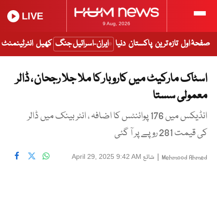
LIVE
9 Aug, 2026
صفحۂ اول
تازہ ترین
پاکستان
دنیا
ایران-اسرائیل جنگ
کھیل
انٹرٹینمنٹ
اسٹاک مارکیٹ میں کاروبار کا ملا جلا رجحان ، ڈالر
معمولی سستا
انڈیکس میں 176 پوائنٹس کا اضافہ ، انٹر بینک میں ڈالر
کی قیمت 281 روپے پر آ گئی
|
شائع
April 29, 2025 9:42 AM
Mehmood Ahmed