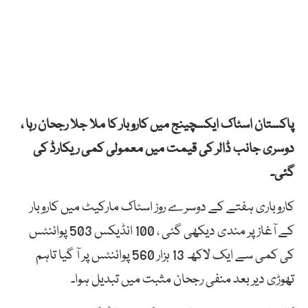
پاکستان اسٹاک ایکسچینج میں کاروبار کا ملا جلا رجحان رہا ،
دوسری جانب ڈالر کی قیمت میں معمولی کمی ریکارڈ کی
گئی۔
کاروباری ہفتے کے دوسرے روز اسٹاک مارکیٹ میں کاروبار
کے آغاز پر مندی دیکھی گئی ، 100 انڈیکس 503 پوائنٹس
کی کمی سے ایک لاکھ 13 ہزار 560 پوائنٹس پر آ گیا تاہم
تھوڑی دیر بعد منفی رجحان مثبت میں تبدیل ہوا۔