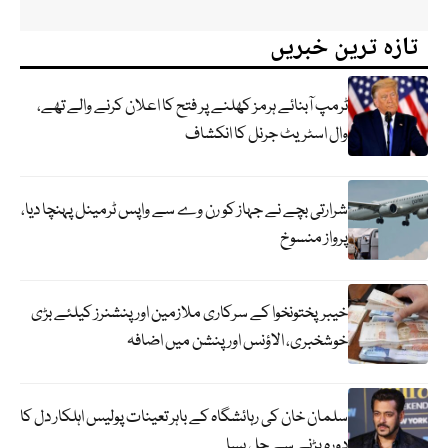
تازہ ترین خبریں
ٹرمپ آبنائے ہرمز کھلنے پر فتح کا اعلان کرنے والے تھے،
وال اسٹریٹ جرنل کا انکشاف
شرارتی بچے نے جہاز کو رن وے سے واپس ٹرمینل پہنچا دیا،
پرواز منسوخ
خیبرپختونخوا کے سرکاری ملازمین اور پنشنرز کیلئے بڑی
خوشخبری، الاؤنس اور پنشن میں اضافہ
سلمان خان کی رہائشگاہ کے باہر تعینات پولیس اہلکار دل کا
دورہ پڑنے سے چل بسا