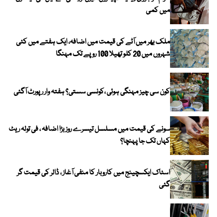
میں کمی
ملک بھر میں آٹے کی قیمت میں اضافہ، ایک ہفتے میں کئی
شہروں میں 20 کلو تھیلا 100 روپے تک مہنگا
کون سی چیز مہنگی ہوئی ،کونسی سستی؟ ہفتہ وار رپورٹ آگئی
سونے کی قیمت میں مسلسل تیسرے روز بڑا اضافہ ، فی تولہ ریٹ
کہاں تک جا پہنچا؟
اسٹاک ایکسچینج میں کاروبار کا منفی آغاز ، ڈالر کی قیمت گر
گئی