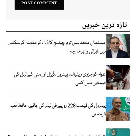
تازہ ترین خبریں
مسلمان متحد ہوں تو ہر چیلنج کا ڈٹ کر مقابلہ کر سکتے
ہیں، ایرانی وزیر خارجہ
عوام کو جزوی ریلیف، پیٹرول، ڈیزل اور مٹی کے تیل کی
قیمتوں میں کمی
پیٹرول کی قیمت 228 روپے فی لیٹر کی جائے، حافظ نعیم
الرحمان