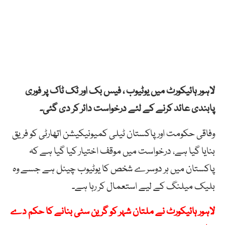
لاہور ہائیکورٹ میں یوٹیوب ، فیس بک اور ٹک ٹاک پر فوری
پابندی عائد کرنے کے لئے درخواست دائر کر دی گئی۔
وفاقی حکومت اور پاکستان ٹیلی کمیونیکیشن اتھارٹی کو فریق
بنایا گیا ہے، درخواست میں موقف اختیار کیا گیا ہے کہ
پاکستان میں ہر دوسرے شخص کا یوٹیوب چینل ہے جسے وہ
بلیک میلنگ کے لیے استعمال کر رہا ہے۔
لاہور ہائیکورٹ نے ملتان شہر کو گرین سٹی بنانے کا حکم دے