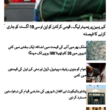
کیریبین پریمیئر لیگ ، قومی کرکٹرز کو این او سی 19 اگست کو جاری
آز
کرنے کا فیصلہ
چھی
ملک بھر میں آٹے کی قیمت میں اضافہ، ایک ہفتے میں کئی
شہروں میں 20 کلو تھیلا 100 روپے تک مہنگا
عوام کو جزوی ریلیف، پیٹرول، ڈیزل اور مٹی کے تیل کی قیمتوں
میں کمی
پشاور ہائیکورٹ نے افغان شہریوں کی عارضی قیام کی درخواستیں
مسترد کر دیں