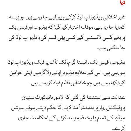
دیا
غیر اخلاقی ویڈیوز اپ لوڈ کرکے ویوز لیے جا رہے ہیں اور پیسہ
کمایا جا رہا ہے، موقف اختیار کیا گیا کہ یوٹیوب اور فیس بک
پر بغیر کسی لائسنس کے کسی بھی قسم کی ویڈیو اپ لوڈ کی
جا سکتی ہے۔
یوٹیوب ، فیس بک ، انسٹا گرام، ٹک ٹاک پر فیک ویڈیوز اپ لوڈ
ہو رہی ہیں، اس کے علاوہ یوٹیوبر اپنے ولاگز میں اپنی خواتین
کو دکھا رہے ہیں جو خاندانی نظام تباہ کر رہے ہیں۔
عدالت سے استدعا کی گئی کہ لاہور ہائیکورٹ سٹیزن
پروٹیکشن رولز پر عملدرآمد کرنے کا حکم دیتے ہوئے سوشل
میڈیا کے تمام پلیٹ فارمز بند کرنے کے احکامات جاری
کرے۔