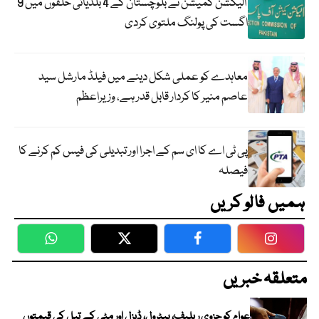
الیکشن کمیشن نے بلوچستان کے 4 بلدیاتی حلقوں میں 9
اگست کی پولنگ ملتوی کردی
معاہدے کو عملی شکل دینے میں فیلڈ مارشل سید
عاصم منیر کا کردار قابل قدر ہے، وزیراعظم
پی ٹی اے کا ای سم کے اجرا اور تبدیلی کی فیس کم کرنے کا
فیصلہ
ہمیں فالو کریں
WhatsApp
Twitter
Facebook
Faceboo
متعلقہ خبریں
عوام کو جزوی ریلیف، پیٹرول، ڈیزل اور مٹی کے تیل کی قیمتوں