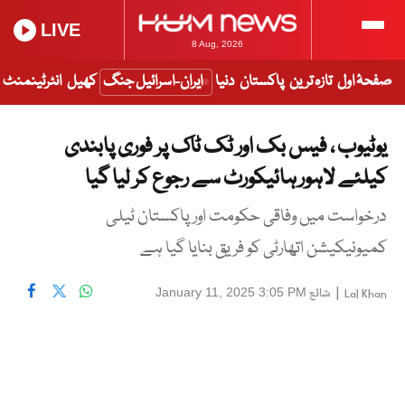
LIVE
8 Aug, 2026
صفحۂ اول
تازہ ترین
پاکستان
دنیا
ایران-اسرائیل جنگ
کھیل
انٹرٹینمنٹ
یوٹیوب ، فیس بک اور ٹک ٹاک پر فوری پابندی
کیلئے لاہور ہائیکورٹ سے رجوع کر لیا گیا
درخواست میں وفاقی حکومت اور پاکستان ٹیلی
کمیونیکیشن اتھارٹی کو فریق بنایا گیا ہے
|
شائع
January 11, 2025 3:05 PM
Lal Khan