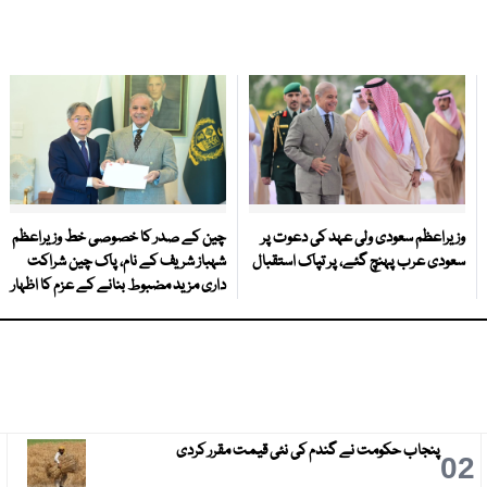
وزیراعظم سعودی ولی عہد کی دعوت پر
چین کے صدر کا خصوصی خط وزیراعظم
سعودی عرب پہنچ گئے، پر تپاک استقبال
شہباز شریف کے نام، پاک چین شراکت
داری مزید مضبوط بنانے کے عزم کا اظہار
پنجاب حکومت نے گندم کی نئی قیمت مقرر کردی
3
02