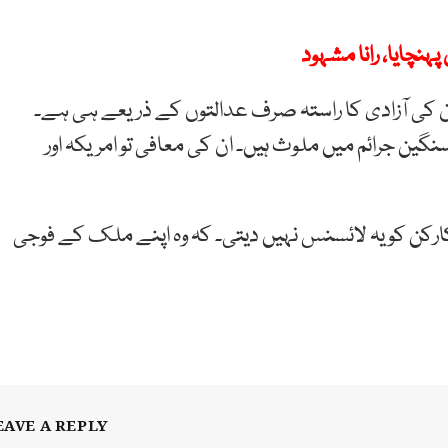
پہنچایا، رانا مشہود
۔ ان کی آزادی کا راستہ صرف عدالتوں کے ذریعے ہی ہے۔
گین جرائم میں ملوث ہیں۔ ان کی معافی تو امریکہ اور
رکن کو یہ لائسنس نہیں دیتی۔ کہ وہ اپنے ملک کے فوجی
EAVE A REPLY