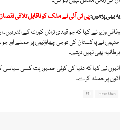
ان کی رہائی ممکن نہیں ہو گی۔
یہ بھی پڑھیں:
پی ٹی آئی نے ملک کو ناقابل تلافی نقصان 
وفاقی وزیر نے کہا کہ جو قیدی ٹرائل کورٹ کے اندر ہیں
جنہوں نے پاکستان کی فوجی چھاؤنیوں پر حملے اور جو سن
برطانیہ بھی نہیں دیتے۔
انہوں نے کہا کہ دنیا کی کوئی جمہوریت کسی سیاسی کا
اڈوں پر حملہ کرے۔
PTI
Imran khan