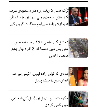
ترک صدر کا ایک روزہ دورہ سعودی عرب
کا اعلان، سعودی ولی عہد اور وزیراعظم
شہباز شریف سے اہم ملاقات کریں گے
دمشق کے نواحی علاقے جرمانہ میں
منی بس میں دھماکہ، 2 افراد جاں بحق،
متعدد زخمی
شادی کا کوئی ارادہ نہیں، اکیلی بے حد
خوش ہوں، امیشا پٹیل
حکومت نے پیٹرول اور ڈیزل کی قیمتوں
میں کمی کر دی