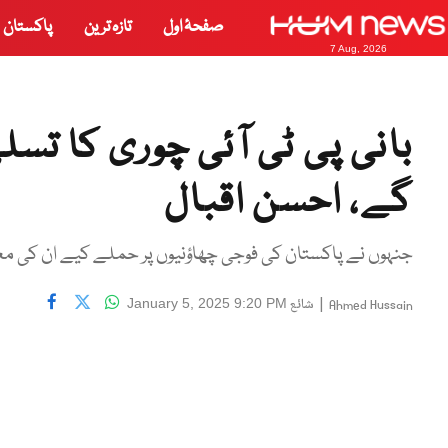
صفحۂ اول
تازہ ترین
پاکستان
7 Aug, 2026
بانی پی ٹی آئی چوری کا تس
گے، احسن اقبال
جنہوں نے پاکستان کی فوجی چھاؤنیوں پر حملے کیے ان کی معافی
|
شائع
January 5, 2025 9:20 PM
Ahmed Hussain