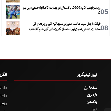
ویمنز ایشیا کپ 2026، پاکستان اور بھارت کا مقابلہ دبئی میں ہو
6
05
گا
فیلڈ مارشل سید عاصم منیر اور صومالیہ کے وزیر دفاع کی
9
08
ملاقات، دفاعی تعاون اور استعدادِ کار بڑھانے کے عزم کا اعادہ
نیوز کیٹیگریز
انگر
صفحۂ اول
Urdu
تازہ ترین
Urdu
پاکستان
Urdu
دنیا