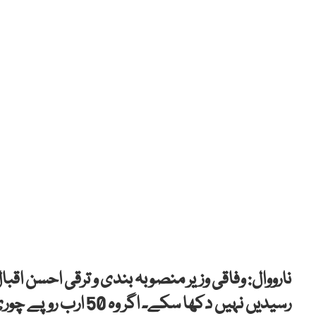
نارووال: وفاقی وزیر منصوبہ بندی و ترقی احسن اقبال
رسیدیں نہیں دکھا سکے۔ اگر وہ 50 ارب روپے چوری کا تسلی بخش جواب دیں گے تو رہا ہو جائیں گے۔