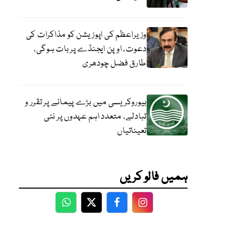
وزیراعظم کی اپوزیشن کو مذاکرات کی
دعوت، اوپن ایجنڈے پر بات ہوگی،
طارق فضل چودھری
بیوروکریسی میں بڑے پیمانے پر تقرر و
تبادلے، متعدد اہم عہدوں پر نئی
تعیناتیاں
ہمیں فالو کریں
WhatsApp
Twitter
Facebook
Facebook