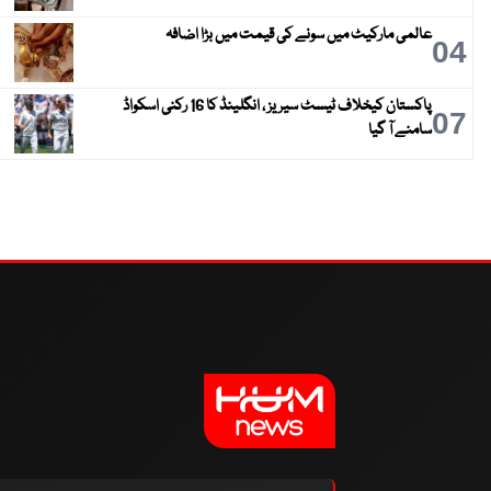
عالمی مارکیٹ میں سونے کی قیمت میں بڑا اضافہ
04
پاکستان کیخلاف ٹیسٹ سیریز ، انگلینڈ کا 16 رکنی اسکواڈ
07
سامنے آ گیا