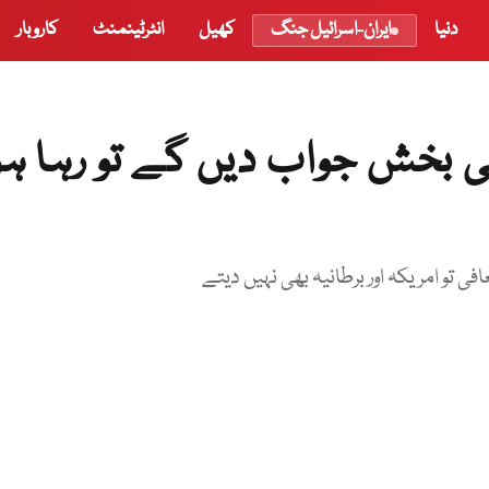
دنیا
ایران-اسرائیل جنگ
کھیل
انٹرٹینمنٹ
کاروبار
لی بخش جواب دیں گے تو رہا ہ
 تو امریکہ اور برطانیہ بھی نہیں دیتے