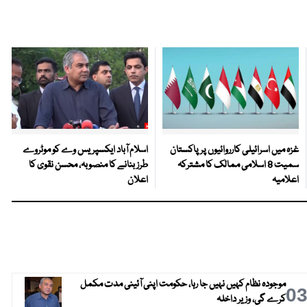
غزہ میں اسرائیلی کارروائیوں پر پاکستان
اسلام آباد ایکسپریس وے کو موٹروے
سمیت 8 اسلامی ممالک کا مشترکہ
طرز بنانے کا منصوبہ، محسن نقوی کا
اعلامیہ
اعلان
موجودہ نظام کہیں نہیں جا رہا، حکومت اپنی آئینی مدت مکمل
0
کرے گی، وزیر داخلہ