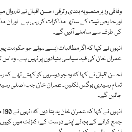
وفاقی وزیر منصوبہ بندی و ترقی احسن اقبال نے ناررو
اور خلوص نیت کے ساتھ مذاکرات کر رہی ہے۔ اور ان مذاکر
کی طرف سے سامنے آئیں گے۔
انہوں نے کہا کہ اگر مطالبات ایسے ہوئے جو حکومت پ
عمران خان کی قید سیاسی بنیادوں پر نہیں ہے۔ وہ اس ل
احسن اقبال نے کہا کہ وہ جو دوسروں کو کہتے تھے کہ ر
تمام رسیدیں بوگس نکلیں۔ عمران خان جب اصلی رسیدیں د
جائیں گے۔
جمع کرانے کے بجائے اپنے دوست کے اکاؤنٹ میں کیوں جم