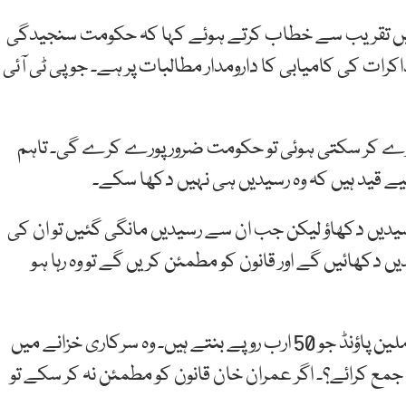
ال میں تقریب سے خطاب کرتے ہوئے کہا کہ حکومت سنجیدگی
ات کی کامیابی کا دارومدار مطالبات پر ہے۔ جو پی ٹی آئی
ورے کر سکتی ہوئی تو حکومت ضرور پورے کرے گی۔ تاہم
یے قید ہیں کہ وہ رسیدیں ہی نہیں دکھا سکے۔
سیدیں دکھاؤ لیکن جب ان سے رسیدیں مانگی گئیں تو ان کی
کھائیں گے اور قانون کو مطمئن کریں گے تو وہ رہا ہو
انہوں نے کہا کہ عمران خان یہ بتا دیں کہ انہوں نے 190 ملین پاؤنڈ جو 50 ارب روپے بنتے ہیں۔ وہ سرکاری خزانے میں
ع کرائے؟۔ اگر عمران خان قانون کو مطمئن نہ کر سکے تو