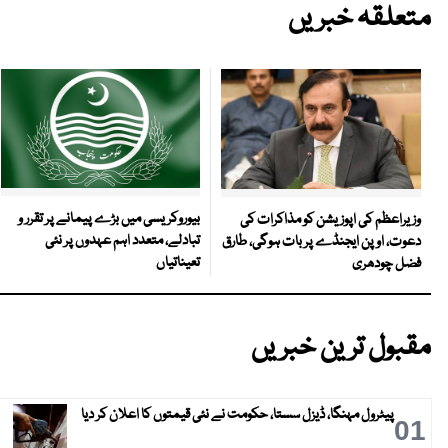
متعلقہ خبریں
بیوروکریسی میں بڑے پیمانے پر تقرر و
وزیراعظم کی اپوزیشن کو مذاکرات کی
تبادلے، متعدد اہم عہدوں پر نئی
دعوت، اوپن ایجنڈے پر بات ہوگی، طارق
تعیناتیاں
فضل چودھری
مقبول ترین خبریں
پیٹرول مہنگا، ڈیزل سستا، حکومت نے نئی قیمتوں کا اعلان کر دیا
01