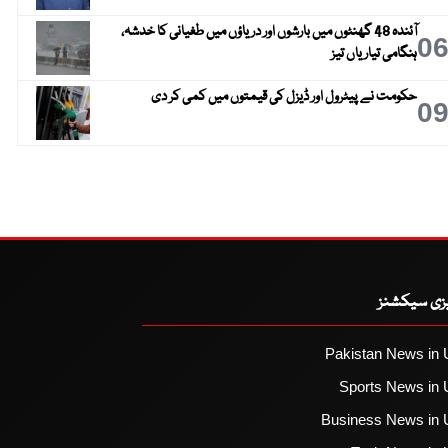
آئندہ 48 گھنٹوں میں بارشوں اور دریاؤں میں طغیانی کا خدشہ،
0
ہنگامی تیاریاں تیز
حکومت نے پیٹرول اور ڈیزل کی قیمتوں میں کمی کر دی
0
یزی سیکشنز
Pakistan News in 
Sports News in 
Business News in 