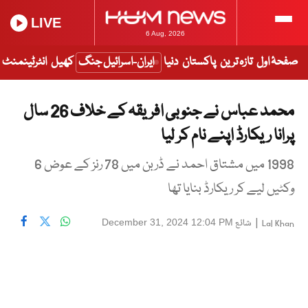
LIVE
6 Aug, 2026
صفحۂ اول
تازہ ترین
پاکستان
دنیا
ایران-اسرائیل جنگ
کھیل
انٹرٹینمنٹ
محمد عباس نے جنوبی افریقہ کے خلاف 26 سال
پرانا ریکارڈ اپنے نام کر لیا
1998 میں مشتاق احمد نے ڈربن میں 78 رنز کے عوض 6
وکٹیں لیے کر ریکارڈ بنایا تھا
|
شائع
December 31, 2024 12:04 PM
Lal Khan