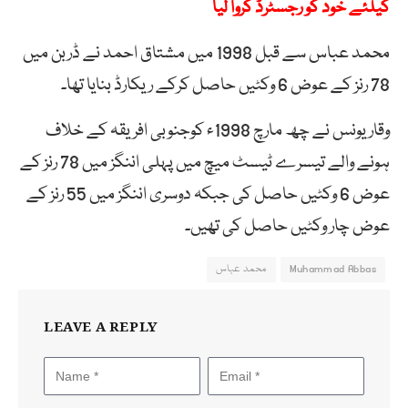
کیلئے خود کو رجسٹرڈ کروا لیا
محمد عباس سے قبل 1998 میں مشتاق احمد نے ڈربن میں
78 رنز کے عوض 6 وکٹیں حاصل کرکے ریکارڈ بنایا تھا۔
وقار یونس نے چھ مارچ 1998ء کوجنوبی افریقہ کے خلاف
ہونے والے تیسرے ٹیسٹ میچ میں پہلی اننگز میں 78 رنز کے
عوض 6 وکٹیں حاصل کی جبکہ دوسری اننگز میں 55 رنز کے
عوض چار وکٹیں حاصل کی تھیں۔
Muhammad Abbas
محمد عباس
LEAVE A REPLY