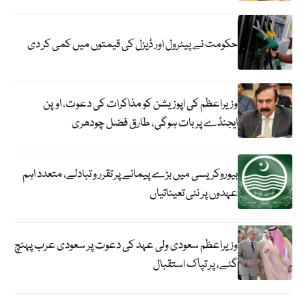
حکومت نے پیٹرول اور ڈیزل کی قیمتوں میں کمی کر دی
وزیراعظم کی اپوزیشن کو مذاکرات کی دعوت، اوپن
ایجنڈے پر بات ہوگی، طارق فضل چودھری
بیوروکریسی میں بڑے پیمانے پر تقرر و تبادلے، متعدد اہم
عہدوں پر نئی تعیناتیاں
وزیراعظم سعودی ولی عہد کی دعوت پر سعودی عرب پہنچ
گئے، پر تپاک استقبال