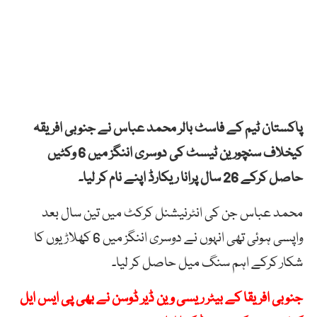
پاکستان ٹیم کے فاسٹ بالر محمد عباس نے جنوبی افریقہ
کیخلاف سنچورین ٹیسٹ کی دوسری اننگز میں 6 وکٹیں
حاصل کرکے 26 سال پرانا ریکارڈ اپنے نام کر لیا۔
محمد عباس جن کی انٹرنیشنل کرکٹ میں تین سال بعد
واپسی ہوئی تھی انہوں نے دوسری اننگز میں 6 کھلاڑیوں کا
شکار کرکے اہم سنگ میل حاصل کر لیا۔
جنوبی افریقا کے بیٹر ریسی وین ڈیر ڈوسن نے بھی پی ایس ایل