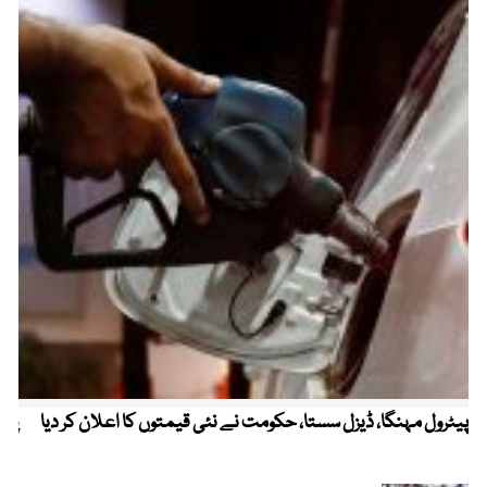
پیٹرول مہنگا، ڈیزل سستا، حکومت نے نئی قیمتوں کا اعلان کر دیا
پنج