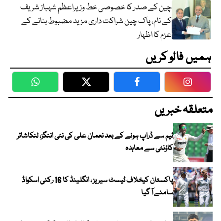
چین کے صدر کا خصوصی خط وزیراعظم شہباز شریف
کے نام، پاک چین شراکت داری مزید مضبوط بنانے کے
عزم کا اظہار
ہمیں فالو کریں
WhatsApp
Twitter
Facebook
Faceboo
متعلقہ خبریں
ٹیم سے ڈراپ ہونے کے بعد نعمان علی کی نئی اننگز، لنکاشائر
کاؤنٹی سے معاہدہ
پاکستان کیخلاف ٹیسٹ سیریز ، انگلینڈ کا 16 رکنی اسکواڈ
سامنے آ گیا