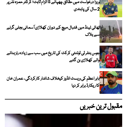
ویزا درخواست میں حقائق چھپانےکا الزام ثابت؛ کرکٹر حمزہ نذر پر
2 سال کی پابندی
تھائی لینڈ میں فٹبال میچ کے دوران کھلاڑی آسمانی بجلی گرنے
سے ہلاک
جوس بٹلر ٹی ٹوئنٹی کرکٹ کی تاریخ میں سب سے زیادہ رنز بنانے
والے کھلاڑی بن گئے
بابر اعظم کی ویسٹ انڈیز کیخلاف شاندار کارکردگی ، عمران خان
کا ریکارڈ برابر کر دیا
مقبول ترین خبریں