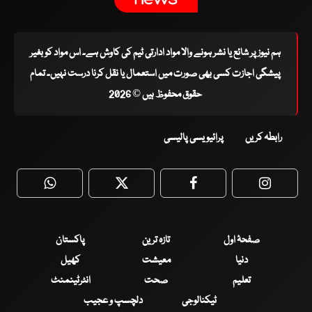
ہم نیوز پر شائع یا نشر ہونے والا مواد ادارتی ٹیم کی کاوش ہے۔ اس مواد کو بغیر
پیشگی اجازت کسی بھی صورت میں استعمال یا نقل کرنا درست نہیں۔ تمام
حقوق محفوظ ہیں © 2026
رابطہ کریں
پرائیویسی پالیسی
WhatsApp
Twitter
Facebook
Faceboo
صفحۂ اول
تازہ ترین
پاکستان
دنیا
معیشت
کھیل
تعلیم
صحت
انٹرٹینمنٹ
ٹیکنالوجی
دلچسپ و عجیب