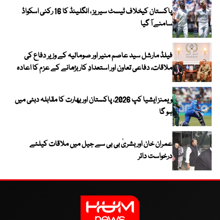
پاکستان کیخلاف ٹیسٹ سیریز ، انگلینڈ کا 16 رکنی اسکواڈ
سامنے آ گیا
فیلڈ مارشل سید عاصم منیر اور صومالیہ کے وزیر دفاع کی
ملاقات، دفاعی تعاون اور استعدادِ کار بڑھانے کے عزم کا اعادہ
ویمنز ایشیا کپ 2026، پاکستان اور بھارت کا مقابلہ دبئی میں
ہو گا
عمران خان اور بشریٰ بی بی سے جیل میں ملاقات کیلئے
درخواست دائر