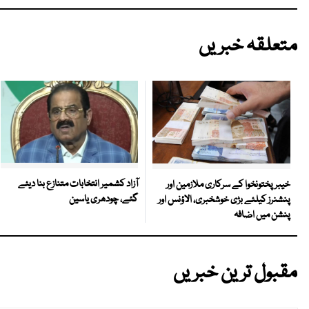
متعلقہ خبریں
آزاد کشمیر انتخابات متنازع بنا دیئے
خیبرپختونخوا کے سرکاری ملازمین اور
گئے، چودھری یاسین
پنشنرز کیلئے بڑی خوشخبری، الاؤنس اور
پنشن میں اضافہ
مقبول ترین خبریں