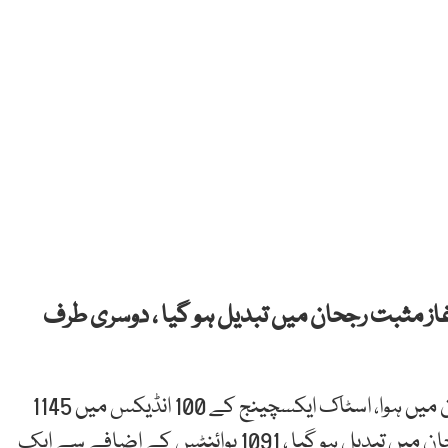
غاز مثبت رجحان میں تبدیل ہو گیا ، دوسری طرف
کاروباری ہفتے کے پہلے ہی روز کاروبار کا آغاز منفی زون میں ہوا، اسٹاک ایکسچینج کے 100 انڈیکس میں 1145
پوائنٹس کمی ہوئی تاہم تھوڑی دیر بعد کاروبار مثبت رجحان میں تبدیل ہو گیا ، 1091 پوائنٹس کے اضافے سے ایک