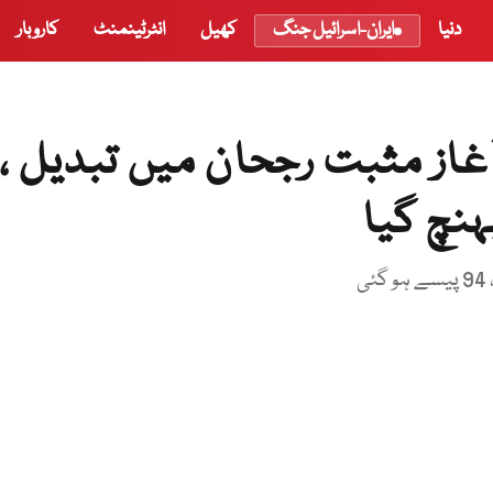
دنیا
ایران-اسرائیل جنگ
کھیل
انٹرٹینمنٹ
کاروبار
غاز مثبت رجحان میں تبدیل ،
ہنچ گیا