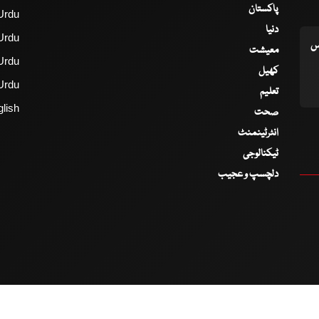
پاکستان
Urdu
دنیا
Urdu
اس
معیشت
Urdu
کھیل
Urdu
تعلیم
lish
صحت
انٹرٹینمنٹ
ٹیکنالوجی
دلچسپ و عجیب
2017 - 2026 © All Copyrights Reserved