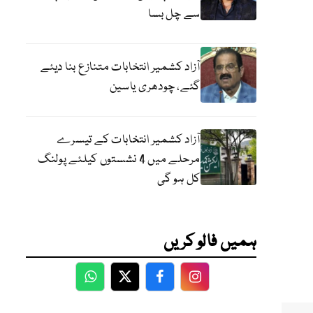
سے چل بسا
آزاد کشمیر انتخابات متنازع بنا دیئے
گئے، چودھری یاسین
آزاد کشمیر انتخابات کے تیسرے
مرحلے میں 4 نشستوں کیلئے پولنگ
کل ہو گی
ہمیں فالو کریں
WhatsApp
Twitter
Facebook
Facebook