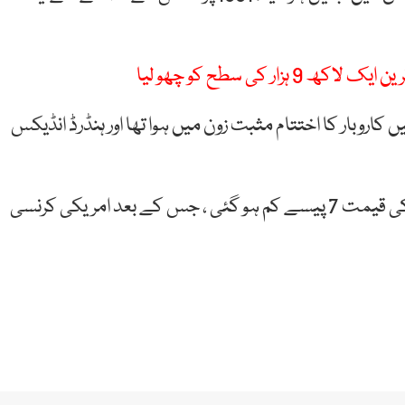
ر کی سطح کو چھو لیا
اروبار کا اختتام مثبت زون میں ہوا تھا اور ہنڈرڈ انڈیکس
دوسری جانب انٹر بینک میں روپے کے مقابلے میں ڈالر کی قیمت 7 پیسے کم ہو گئی ، جس کے بعد امریکی کرنسی