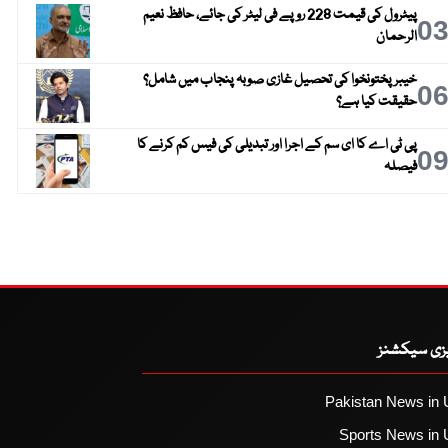
پیٹرول کی قیمت 228 روپے فی لیٹر کی جائے، حافظ نعیم
0
الرحمان
خیبر پختونخوا کی تحصیل غازی صوبہ پنجاب میں شامل؟
0
حقیقت کیا ہے؟
پی ٹی اے کا ای سم کے اجرا اور تبدیلی کی فیس کم کرنے کا
0
فیصلہ
یزی سیکشنز
Pakistan News in 
Sports News in 