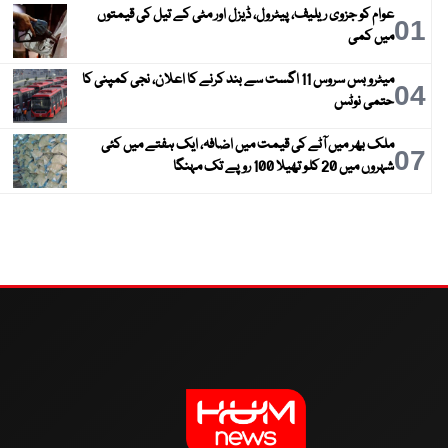
عوام کو جزوی ریلیف، پیٹرول، ڈیزل اور مٹی کے تیل کی قیمتوں
01
میں کمی
میٹرو بس سروس 11 اگست سے بند کرنے کا اعلان، نجی کمپنی کا
04
حتمی نوٹس
ملک بھر میں آٹے کی قیمت میں اضافہ، ایک ہفتے میں کئی
07
شہروں میں 20 کلو تھیلا 100 روپے تک مہنگا