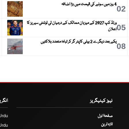
4 روز میں سونے کی قیمت میں بڑا اضافہ
3
02
ورلڈ کپ 2027 کے میزبان ممالک کے درمیان ٹی ٹوئنٹی سیریز کا
6
05
اعلان
یکے بعد دیگرے 2 ہیلی کاپٹر گر کر تباہ؛ متعدد ہلاکتیں
9
08
نیوز کیٹیگریز
انگر
صفحۂ اول
Urdu
تازہ ترین
Urdu