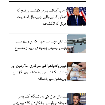
ٹرمپ آبنائے ہرمز کھلنے پر فتح کا
اعلان کرنے والے تھے، وال اسٹریٹ
جرنل کا انکشاف
شرارتی بچے نے جہاز کو رن وے سے
واپس ٹرمینل پہنچا دیا، پرواز منسوخ
خیبرپختونخوا کے سرکاری ملازمین اور
پنشنرز کیلئے بڑی خوشخبری، الاؤنس
اور پنشن میں اضافہ
سلمان خان کی رہائشگاہ کے باہر
تعینات پولیس اہلکار دل کا دورہ پڑنے