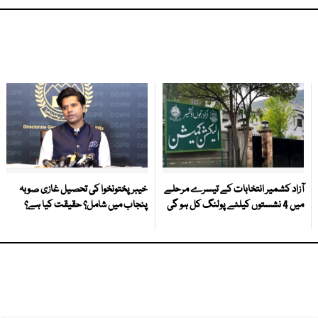
آزاد کشمیر انتخابات کے تیسرے مرحلے
خیبر پختونخوا کی تحصیل غازی صوبہ
میں 4 نشستوں کیلئے پولنگ کل ہو گی
پنجاب میں شامل؟ حقیقت کیا ہے؟