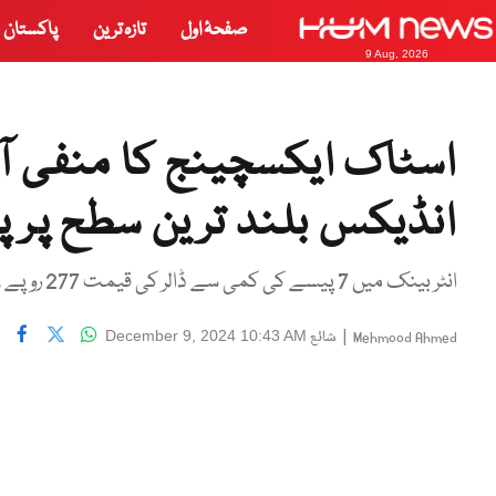
صفحۂ اول
تازہ ترین
پاکستان
9 Aug, 2026
اسٹاک ایکسچینج کا منفی آ
انڈیکس بلند ترین سطح پر پ
انٹر بینک میں 7 پیسے کی کمی سے ڈالر کی قیمت 277 روپے ، 94 پیسے ہو گئی
|
شائع
December 9, 2024 10:43 AM
Mehmood Ahmed