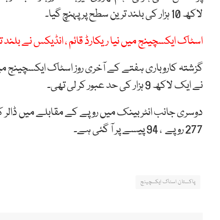
لاکھ 10 ہزار کی بلند ترین سطح پر پہنچ گیا۔
اسٹاک ایکسچینج میں نیا ریکارڈ قائم ، انڈیکس نے بلند ترین ایک لاکھ 9 ہزا
گزشتہ کاروباری ہفتے کے آخری روز اسٹاک ایکسچینج میں ک
نے ایک لاکھ 9 ہزار کی حد عبور کر لی تھی۔
277 روپے ، 94 پیسے پر آ گئی ہے۔
پاکستان اسٹاک ایکسچینج