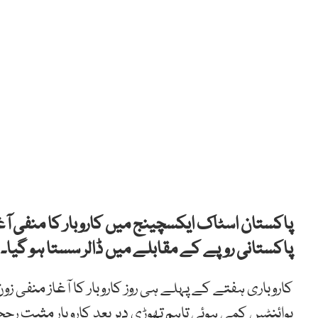
پاکستان اسٹاک ایکسچینج میں کاروبار کا منفی آ
پاکستانی روپے کے مقابلے میں ڈالر سستا ہو گیا۔