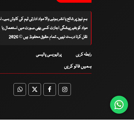
ہم نیوز پر شائع یا نشر ہونے والا مواد ادارتی ٹیم کی کاوش ہے۔ 
مواد کو بغیر پیشگی اجازت کسی بھی صورت میں استعمال یا
نقل کرنا درست نہیں۔ تمام حقوق محفوظ ہیں © 2026
رابطہ کریں
پرائیویسی پالیسی
ہمیں فالو کریں
WhatsApp
Twitter
Facebook
Facebook