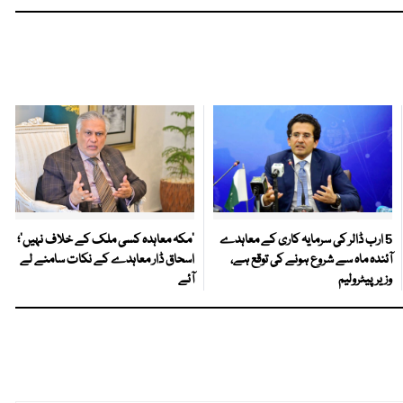
5 ارب ڈالر کی سرمایہ کاری کے معاہدے
‘مکہ معاہدہ کسی ملک کے خلاف نہیں’؛
آئندہ ماہ سے شروع ہونے کی توقع ہے،
اسحاق ڈار معاہدے کے نکات سامنے لے
وزیر پیٹرولیم
آئے