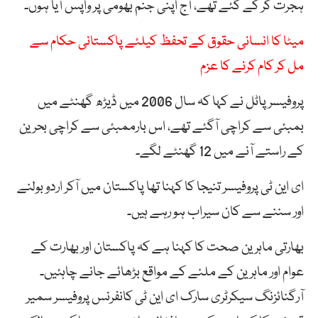
ہجرت کر کے گئے تھے، آج اپنی جنم بھومی پر واپس آیا ہوں۔
میٹا کا انسانی حقوق کے تحفظ کیلئے پاکستانی حکام سے
مل کر کام کرنے کا عزم
پروفیسر پاٹل نے کہا کہ سال 2006 میں ڈیڑھ گھنٹے میں
بمبئی سے کراچی آگئے تھے، اس بارممبئی سے کراچی بحرین
کے راستے آنے میں 12 گھنٹے لگے۔
ای این ٹی پروفیسر تنیجا کا کہنا تھا پاکستان میں آکر اردو بولنے
اور سننے سے کان سیراب ہو رہے ہیں۔
بھارتی ماہرین صحت کا کہنا ہے کہ پاکستان اور بھارت کے
عوام اور ماہرین کے ملنے کے مواقع بڑھائے جانے چاہئیں۔
آرگنائزنگ سیکرٹری سارک ای این ٹی کانفرنس پروفیسر سمیر