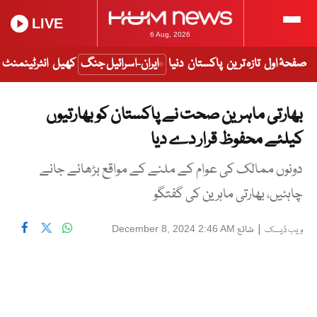
LIVE
6 Aug, 2026
صفحۂ اول
تازہ ترین
پاکستان
دنیا
ایران-اسرائیل جنگ
کھیل
انٹرٹینمنٹ
بھارتی ماہرین صحت نے پاکستان کو بھارتیوں
کیلئے محفوظ قرار دے دیا
دونوں ممالک کی عوام کے ملنے کے مواقع بڑھائے جانے
چاہئیں، بھارتی ماہرین کی گفتگو
|
شائع
December 8, 2024 2:46 AM
ویب ڈیسک