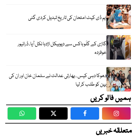
ایم ڈی کیٹ امتحان کی تاریخ تبدیل کردی گئی
گاڑی کے گلَو باکس سے دیوہیکل اژدہا نکل آیا، ڈرائیور
خوفزدہ
دھوکا دہی کیس ، بھارتی عدالت نے سلمان خان اور ان کی
بہن کو طلب کر لیا
ہمیں فالو کریں
WhatsApp
Twitter
Facebook
Faceboo
متعلقہ خبریں