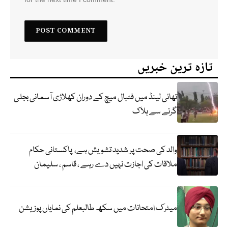
تازہ ترین خبریں
تھائی لینڈ میں فٹبال میچ کے دوران کھلاڑی آسمانی بجلی
گرنے سے ہلاک
والد کی صحت پر شدید تشویش ہے، پاکستانی حکام
ملاقات کی اجازت نہیں دے رہے ، قاسم ، سلیمان
میٹرک امتحانات میں سکھ طالبعلم کی نمایاں پوزیشن