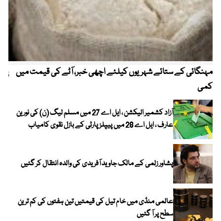
مہنگائی کے ستائے شہریوں کیلئے اچھی خبر، آٹے کی قیمت میں
پیٹ
کمی
آزاد کشمیر الیکشن ، ایل اے 27 میں مسلم لیگ (ن) کی نورین
عارف ، ایل اے 28 میں پیپلز پارٹی کے بازل نقوی کامیاب
پشاور زلمی کے مالک جاوید آفریدی کی والدہ انتقال کر گئیں
عالمی منڈی میں خام تیل کی قیمتیں تین ہفتوں کی کم ترین
سطح پر آ گئیں