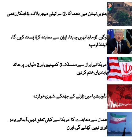
جنوبی لبنان میں دھماکا ، 2 اسرائیلی میجر ہلاک ، 4 اہلکار زخمی
لوگوں کو مارنا نہیں چاہتا ، ایران سے معاہدہ کرنا پسند کروں گا ،
ڈونلڈ ٹرمپ
امریکا نے ایران سے منسلک 3 کمپنیوں اور 2 طیاروں پر عائد
پابندیاں ختم کر دیں
انڈونیشیا میں زلزلے کے جھٹکے، شہری خوفزدہ
عمان سے معاہدے کا امریکا سے کوئی تعلق نہیں، آبنائے ہرمز
فوری نہیں کھلے گی، ایران