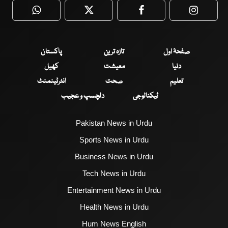
WhatsApp
Twitter
Facebook
Faceboo
صفحۂ اول
تازہ ترین
پاکستان
دنیا
معیشت
کھیل
تعلیم
صحت
انٹرٹینمنٹ
ٹیکنالوجی
دلچسپ و عجیب
Pakistan News in Urdu
Sports News in Urdu
Business News in Urdu
Tech News in Urdu
Entertainment News in Urdu
Health News in Urdu
Hum News English