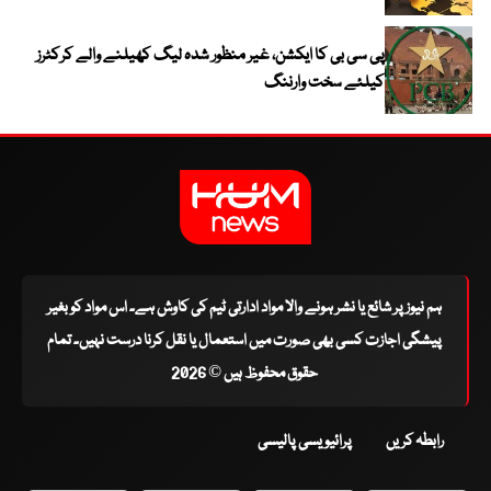
پی سی بی کا ایکشن، غیر منظور شدہ لیگ کھیلنے والے کرکٹرز
کیلئے سخت وارننگ
ہم نیوز پر شائع یا نشر ہونے والا مواد ادارتی ٹیم کی کاوش ہے۔ اس مواد کو بغیر
پیشگی اجازت کسی بھی صورت میں استعمال یا نقل کرنا درست نہیں۔ تمام
حقوق محفوظ ہیں © 2026
رابطہ کریں
پرائیویسی پالیسی