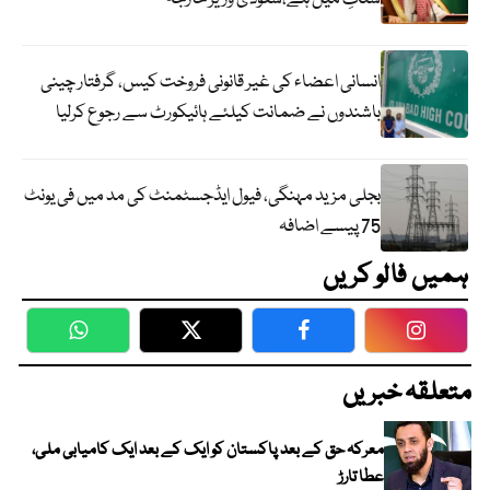
انسانی اعضاء کی غیر قانونی فروخت کیس، گرفتار چینی
باشندوں نے ضمانت کیلئے ہائیکورٹ سے رجوع کرلیا
بجلی مزید مہنگی، فیول ایڈجسٹمنٹ کی مد میں فی یونٹ
75 پیسے اضافہ
ہمیں فالو کریں
WhatsApp
Twitter
Facebook
Faceboo
متعلقہ خبریں
معرکہ حق کے بعد پاکستان کو ایک کے بعد ایک کامیابی ملی،
عطا تارڑ