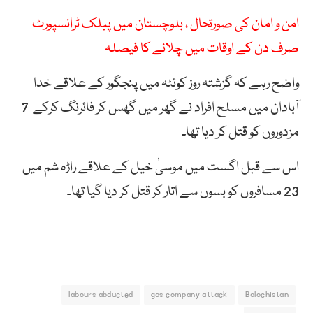
امن و امان کی صورتحال ، بلوچستان میں پبلک ٹرانسپورٹ
صرف دن کے اوقات میں چلانے کا فیصلہ
واضح رہے کہ گزشتہ روز کوئٹہ میں پنجگور کے علاقے خدا
آبادان میں مسلح افراد نے گھر میں گھس کر فائرنگ کرکے 7
مزدوروں کو قتل کر دیا تھا۔
اس سے قبل اگست میں موسیٰ خیل کے علاقے راڑہ شم میں
23 مسافروں کو بسوں سے اتار کر قتل کر دیا گیا تھا۔
labours abducted
gas company attack
Balochistan