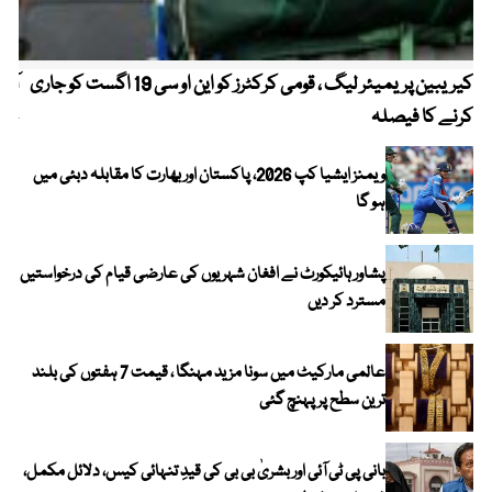
کیریبین پریمیئر لیگ ، قومی کرکٹرز کو این او سی 19 اگست کو جاری
آز
کرنے کا فیصلہ
چھی
ویمنز ایشیا کپ 2026، پاکستان اور بھارت کا مقابلہ دبئی میں
ہو گا
پشاور ہائیکورٹ نے افغان شہریوں کی عارضی قیام کی درخواستیں
مسترد کر دیں
عالمی مارکیٹ میں سونا مزید مہنگا ، قیمت 7 ہفتوں کی بلند
ترین سطح پر پہنچ گئی
بانی پی ٹی آئی اور بشریٰ بی بی کی قیدِ تنہائی کیس، دلائل مکمل،