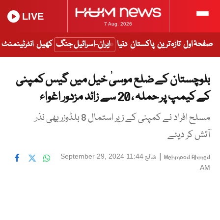
LIVE
7 Aug, 2026
صفحۂ اول
تازہ ترین
پاکستان
دنیا
ایران-اسرائیل جنگ
کھیل
انٹرٹینمنٹ
بلوچستان کے ضلع موسیٰ خیل میں گیس کمپنی
کے کیمپ پر حملہ ، 20 سے زائد مزدور اغواء
مسلح افراد نے کمپنی کے زیر استمال 8 بلڈوزر بھی نذر
آتش کر دیئے
|
شائع
September 29, 2024 11:44
Mehmood Ahmed
AM