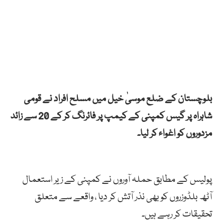
بلوچستان کے ضلع موسیٰ خیل میں مسلح افراد نے قومی
شاہراہ پر گیس کمپنی کے کیمپ پر فائرنگ کر کے 20 سے زائد
مزدوروں کو اغواء کر لیا۔
پولیس کے مطابق حملہ آوروں نے کمپنی کے زیر استعمال
آٹھ بلڈوزروں کو بھی نذر آتش کر دیا ، واقعے سے متعلق
تحقیقات کر رہے ہیں۔