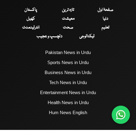
صفحۂ اول
تازہ ترین
پاکستان
دنیا
معیشت
کھیل
تعلیم
صحت
انٹرٹینمنٹ
ٹیکنالوجی
دلچسپ و عجیب
Pakistan News in Urdu
Sports News in Urdu
Business News in Urdu
Tech News in Urdu
Entertainment News in Urdu
Health News in Urdu
Hum News English