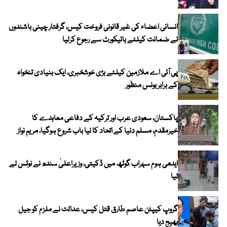
انسانی اعضاء کی غیر قانونی فروخت کیس، گرفتار چینی باشندوں
نے ضمانت کیلئے ہائیکورٹ سے رجوع کرلیا
پی آئی اے ملازمین کیلئے بڑی خوشخبری، ایک بنیادی تنخواہ
کے برابر بونس منظور
پاکستان، سعودی عرب اور ترکیہ کے دفاعی معاہدے کا
خیرمقدم، مسلم دنیا کے اتحاد کا نیا باب شروع ہوگیا، مریم نواز
ایدھی ہوم سہراب گوٹھ میں ڈکیتی، وزیراعلیٰ سندھ نے نوٹس لے
لیا
گروپ کیپٹن عاصم طارق قتل کیس، عدالت نے ملزم کو جیل
بھیج دیا