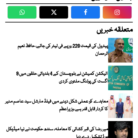
WhatsApp
Twitter
Facebook
Faceboo
متعلقہ خبریں
پیٹرول کی قیمت 228 روپے فی لیٹر کی جائے، حافظ نعیم
الرحمان
الیکشن کمیشن نے بلوچستان کے 4 بلدیاتی حلقوں میں 9
اگست کی پولنگ ملتوی کردی
معاہدے کو عملی شکل دینے میں فیلڈ مارشل سید عاصم منیر
کا کردار قابل قدر ہے، وزیراعظم
میر رضا کی قبر کشائی کا معاملہ، سندھ حکومت نے نیا میڈیکل
بورڈ تشکیل دے دیا