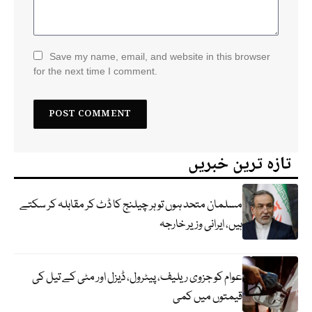
Save my name, email, and website in this browser
for the next time I comment.
تازہ ترین خبریں
مسلمان متحد ہوں تو ہر چیلنج کا ڈٹ کر مقابلہ کر سکتے
ہیں، ایرانی وزیر خارجہ
عوام کو جزوی ریلیف، پیٹرول، ڈیزل اور مٹی کے تیل کی
قیمتوں میں کمی