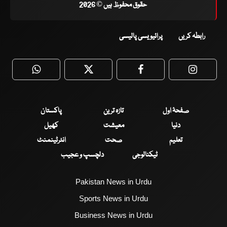
حقوق محفوظ ہیں © 2026
رابطہ کریں
پرائیویسی پالیسی
WhatsApp
Twitter
Facebook
Faceboo
صفحۂ اول
تازہ ترین
پاکستان
دنیا
معیشت
کھیل
تعلیم
صحت
انٹرٹینمنٹ
ٹیکنالوجی
دلچسپ و عجیب
Pakistan News in Urdu
Sports News in Urdu
Business News in Urdu