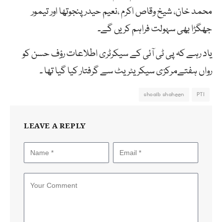
محمد خان، شیخ وقاص اکرم ،نعیم حیدر پنجوتھا اور تیمور
جھگڑا بھی سہولت فراہم کریں گے۔
یاد رہے کہ پی ٹی آئی کے سیکرٹری اطلاعات رؤف حسن کو
رواں ہفتےمرکزی سیکریٹریٹ سے گرفتار کیا گیا تھا ۔
shoaib shaheen
PTI
LEAVE A REPLY