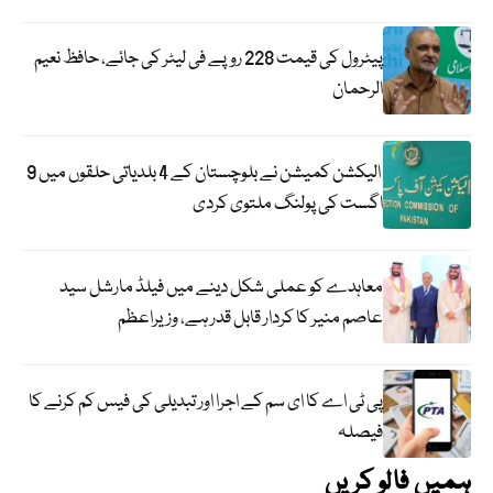
پیٹرول کی قیمت 228 روپے فی لیٹر کی جائے، حافظ نعیم
الرحمان
الیکشن کمیشن نے بلوچستان کے 4 بلدیاتی حلقوں میں 9
اگست کی پولنگ ملتوی کردی
معاہدے کو عملی شکل دینے میں فیلڈ مارشل سید
عاصم منیر کا کردار قابل قدر ہے، وزیراعظم
پی ٹی اے کا ای سم کے اجرا اور تبدیلی کی فیس کم کرنے کا
فیصلہ
ہمیں فالو کریں