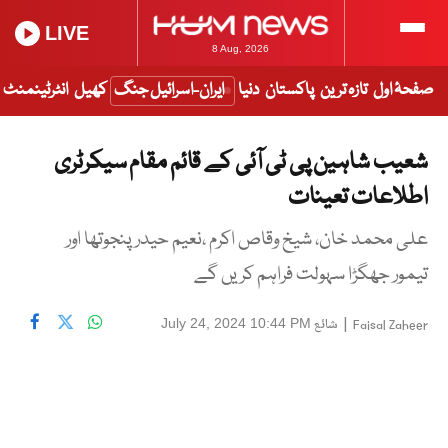
LIVE
8 Aug, 2026
صفحۂ اول
تازہ ترین
پاکستان
دنیا
ایران-اسرائیل جنگ
کھیل
انٹرٹینمنٹ
شعیب شاہین پی ٹی آئی کے قائم مقام سیکرٹری
اطلاعات تعینات
علی محمد خان، شیخ وقاص اکرم ،نعیم حیدر پنجوتھا اور
تیمور جھگڑا سہولت فراہم کریں گے
|
شائع
July 24, 2024 10:44 PM
Faisal Zaheer