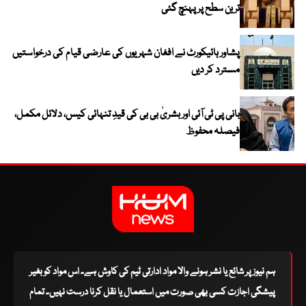
ترین سطح پر پہنچ گئی
پشاور ہائیکورٹ نے افغان شہریوں کی عارضی قیام کی درخواستیں
مسترد کر دیں
بانی پی ٹی آئی اور بشریٰ بی بی کی قیدِ تنہائی کیس، دلائل مکمل،
فیصلہ محفوظ
ہم نیوز پر شائع یا نشر ہونے والا مواد ادارتی ٹیم کی کاوش ہے۔ اس مواد کو بغیر
پیشگی اجازت کسی بھی صورت میں استعمال یا نقل کرنا درست نہیں۔ تمام