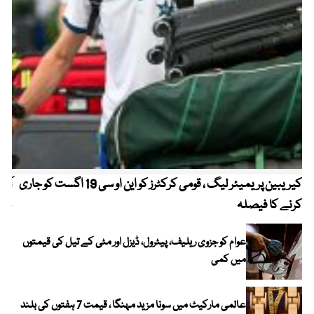
کیریبین پریمیئر لیگ ، قومی کرکٹرز کو این او سی 19 اگست کو جاری
آز
کرنے کا فیصلہ
چھی
عوام کو جزوی ریلیف، پیٹرول، ڈیزل اور مٹی کے تیل کی قیمتوں
میں کمی
عالمی مارکیٹ میں سونا مزید مہنگا ، قیمت 7 ہفتوں کی بلند