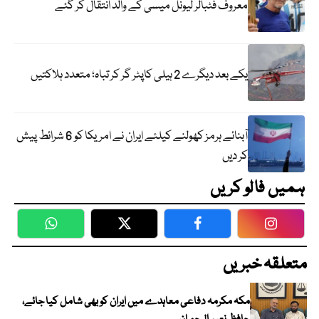
معروف فٹبالر لیونل میسی کے والد انتقال کر گئے
یکے بعد دیگرے 2 ہیلی کاپٹر گر کر تباہ؛ متعدد ہلاکتیں
آبنائے ہرمز کھولنے کیلئے ایران نے امریکا کو 6 شرائط پیش
کر دیں
ہمیں فالو کریں
WhatsApp
Twitter
Facebook
Faceboo
متعلقہ خبریں
مکہ مکرمہ دفاعی معاہدے میں ایران کو بھی شامل کیا جائے،