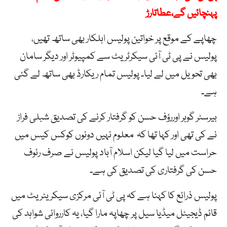
پہنچائیں گے،عطاتارڑ
چھاپے کے موقع پر خواتین پولیس اہلکار بھی ساتھ تھیں،
پولیس نے پی ٹی آئی سیکرٹریٹ سے کمپیوٹر اور دیگر سامان
بھی تحویل میں لے لیا۔ پولیس تمام ریکارڈ بھی ساتھ لے گئی
ہے۔
بیرسٹر گوہر اوررؤف حسن کو گرفتار کرنے کی تصدیق شبلی فراز
نے کی تھی اور کہا تھا کہ معلوم نہیں دونوں کوکس کیس میں
حراست میں لیا گیا لیکن اسلام آباد پولیس نے صرف رئوف
حسن کی گرفتاری کی تصدیق کی ہے۔
پولیس ذرائع کا کہنا ہے کہ پی ٹی آئی مرکزی سیکریٹریٹ میں
قائم ڈیجیٹل میڈیا سیل پر چھاپہ مارا گیا، یہ کارروائی شواہد کی