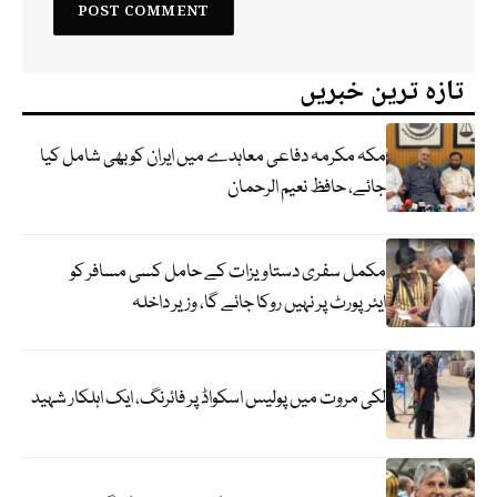
تازہ ترین خبریں
مکہ مکرمہ دفاعی معاہدے میں ایران کو بھی شامل کیا
جائے، حافظ نعیم الرحمان
مکمل سفری دستاویزات کے حامل کسی مسافر کو
ایئرپورٹ پر نہیں روکا جائے گا، وزیر داخلہ
لکی مروت میں پولیس اسکواڈ پر فائرنگ، ایک اہلکار شہید