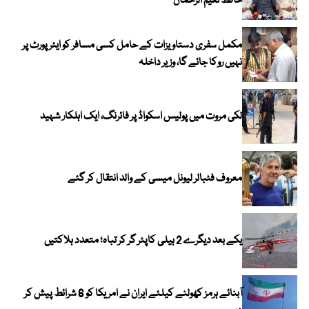
حافظ نعیم الرحمان
مکمل سفری دستاویزات کے حامل کسی مسافر کو ایئرپورٹ پر
نہیں روکا جائے گا، وزیر داخلہ
لکی مروت میں پولیس اسکواڈ پر فائرنگ، ایک اہلکار شہید
معروف فٹبالر لیونل میسی کے والد انتقال کر گئے
یکے بعد دیگرے 2 ہیلی کاپٹر گر کر تباہ؛ متعدد ہلاکتیں
آبنائے ہرمز کھولنے کیلئے ایران نے امریکا کو 6 شرائط پیش کر