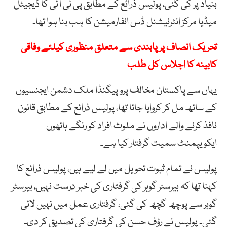
بنیاد پر کی گئی، پولیس ذرائع کے مطابق پی ٹی آئی کا ڈیجیٹل
میڈیا مرکز انٹرنیشنل ڈس انفارمیشن کا ہب بنا ہوا تھا۔
تحریک انصاف پر پابندی سے متعلق منظوری کیلئے وفاقی
کابینہ کا اجلاس کل طلب
یہاں سے پاکستان مخالف پروپیگنڈا ملک دشمن ایجنسیوں
کے ساتھ مل کر کروایا جاتا تھا، پولیس ذرائع کے مطابق قانون
نافذ کرنے والے اداروں نے ملوث افراد کو رنگے ہاتھوں
ایکویپمنٹ سمیت گرفتار کیا ہے۔
پولیس نے تمام ثبوت تحویل میں لے لیے ہیں، پولیس ذرائع کا
کہنا تھا کہ بیرسٹر گوہر کی گرفتاری کی خبر درست نہیں، بیرسٹر
گوہر سے پوچھ گچھ کی گئی، گرفتاری عمل میں نہیں لائی
گئی۔ پولیس نے رؤف حسن کی گرفتاری کی تصدیق کر دی۔