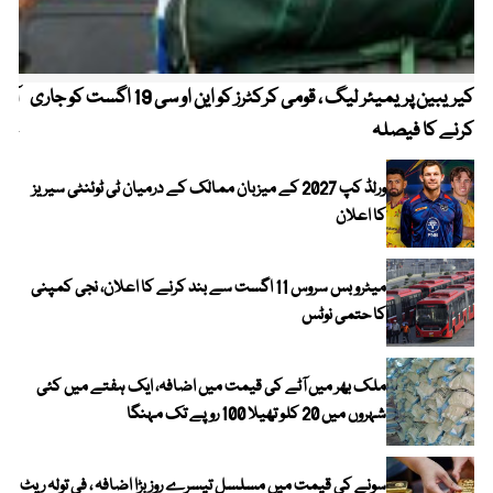
کیریبین پریمیئر لیگ ، قومی کرکٹرز کو این او سی 19 اگست کو جاری
آز
کرنے کا فیصلہ
چھی
ورلڈ کپ 2027 کے میزبان ممالک کے درمیان ٹی ٹوئنٹی سیریز
کا اعلان
میٹرو بس سروس 11 اگست سے بند کرنے کا اعلان، نجی کمپنی
کا حتمی نوٹس
ملک بھر میں آٹے کی قیمت میں اضافہ، ایک ہفتے میں کئی
شہروں میں 20 کلو تھیلا 100 روپے تک مہنگا
سونے کی قیمت میں مسلسل تیسرے روز بڑا اضافہ ، فی تولہ ریٹ