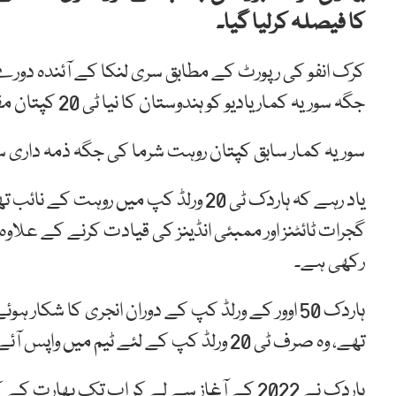
کا فیصلہ کرلیا گیا۔
کرک انفو کی رپورٹ کے مطابق سری لنکا کے آئندہ دورے
جگہ سوریہ کمار یادیو کو ہندوستان کا نیا ٹی 20 کپتان مقرر کیا جائے گا۔
سوریہ کمار سابق کپتان روہت شرما کی جگہ ذمہ داری سنبھالیں گے جو ٹی 0
یاد رہے کہ ہاردک ٹی 20 ورلڈ کپ میں روہ
رکھی ہے۔
تھے، وہ صرف ٹی 20 ورلڈ کپ کے لئے ٹیم میں واپس آئے تھے۔