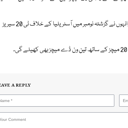
اس دوران سوریہ کمار ممبئی کی کپتانی کر چکے ہیں اور انہوں نے گزشتہ نومبر میں آسٹریلیا کے خلاف ٹی 20 سیریز
EAVE A REPLY