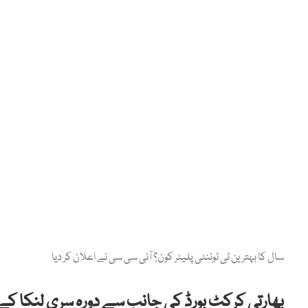
سال کا بہترین ٹی ٹوئنٹی پلیئر کون؟ آئی سی سی نے اعلان کر دیا