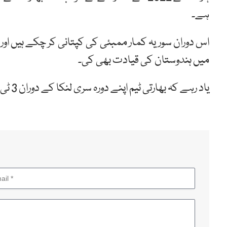
ہے۔
میں ہندوستان کی قیادت بھی کی۔
یاد رہے کہ بھارتی ٹیم اپنے دورہ سری لنکا کے دوران 3 ٹی 20 میچز کے ساتھ تین ون ڈے میچز بھی کھیلے گی۔