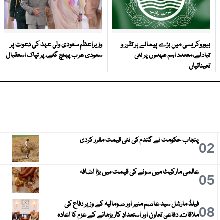
بیوروکریسی میں بڑے پیمانے پر تقرر و
وزیراعظم سعودی ولی عہد کی دعوت پر
تبادلے، متعدد اہم عہدوں پر نئی
سعودی عرب پہنچ گئے، پر تپاک استقبال
تعیناتیاں
پنجاب حکومت نے گندم کی نئی قیمت مقرر کردی
3
02
عالمی مارکیٹ میں سونے کی قیمت میں بڑا اضافہ
6
05
فیلڈ مارشل سید عاصم منیر اور صومالیہ کے وزیر دفاع کی
9
08
ملاقات، دفاعی تعاون اور استعدادِ کار بڑھانے کے عزم کا اعادہ