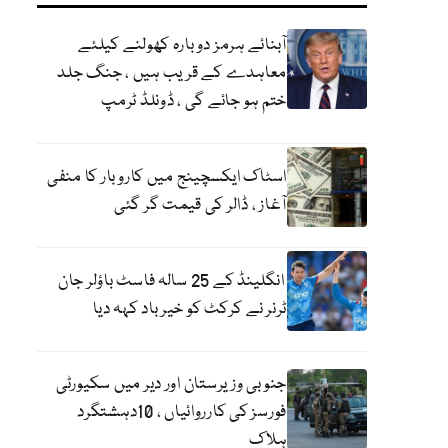
آبنائے ہرمز دوبارہ کھولنے کیلئے
معاہدے کے قریب ہیں ، جنگ جلد
ختم ہو جائے گی ، ڈونلڈ ٹرمپ
اسٹاک ایکسچینج میں کاروبار کا منفی
آغاز ، ڈالر کی قیمت گر گئی
انگلینڈ کے 25 سالہ فاسٹ باؤلر جان
ٹرنر نے کرکٹ کو خیر باد کہہ دیا
جنوبی وزیرستان اور دیر میں سکیورٹی
فورسز کی کارروائیاں ، 10دہشتگرد
ہلاک