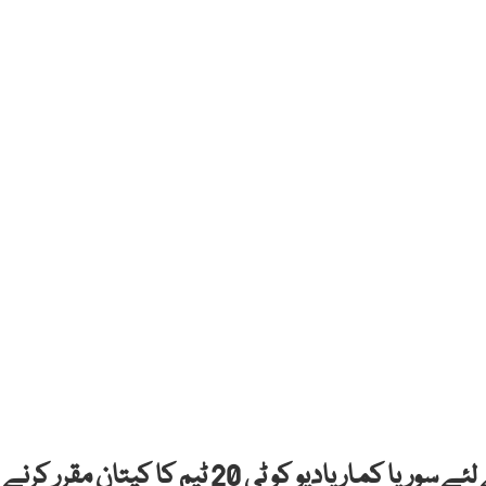
بھارتی کرکٹ بورڈ کی جانب سے دورہ سری لنکا کے لئے سوریا کمار یادیو کو ٹی 20 ٹیم کا کپتان مقرر کرنے