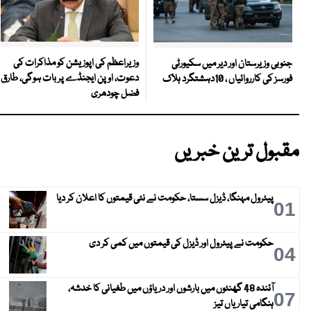
وزیراعظم کی اپوزیشن کو مذاکرات کی
جنوبی وزیرستان اور دیر میں سکیورٹی
دعوت، اوپن ایجنڈے پر بات ہوگی، طارق
فورسز کی کارروائیاں ، 10دہشتگرد ہلاک
فضل چودھری
مقبول ترین خبریں
پیٹرول مہنگا، ڈیزل سستا، حکومت نے نئی قیمتوں کا اعلان کر دیا
01
حکومت نے پیٹرول اور ڈیزل کی قیمتوں میں کمی کر دی
04
آئندہ 48 گھنٹوں میں بارشوں اور دریاؤں میں طغیانی کا خدشہ،
07
ہنگامی تیاریاں تیز