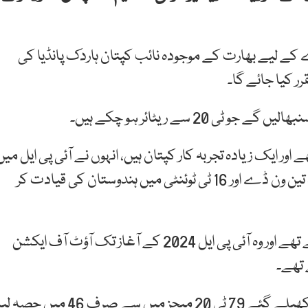
 کے لیے بھارت کے موجودہ نائب کپتان ہاردک پانڈیا کی
2 سے ریٹائر ہو چکے ہیں۔
ت کے نائب تھے اور ایک زیادہ تجربہ کار کپتان ہیں، انہوں نے آئی پی ایل میں
گجرات ٹائٹنز اور ممبئی انڈینز کی قیادت کرنے کے علاوہ تین ون ڈے اور 16 ٹی ٹوئنٹی میں ہندوستان کی قیادت کر
ہاردک 50 اوور کے ورلڈ کپ کے دوران انجری کا شکار ہوئے تھے اور وہ آئی پی ایل 2024 کے آغاز تک آؤٹ آف ایکشن
ہاردک نے 2022 کے آغاز سے لے کر اب تک بھارت کے کھیلے گئے 79 ٹی 20 میچز میں سے صرف 46 میں حصہ 