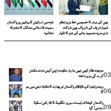
چین کے صدر کا خصوصی خط وزیراعظم
غزہ میں اسرائیلی کارروائیوں پر پاکستان
شہباز شریف کے نام، پاک چین شراکت
سمیت 8 اسلامی ممالک کا مشترکہ
داری مزید مضبوط بنانے کے عزم کا اظہار
اعلامیہ
موجودہ نظام کہیں نہیں جا رہا، حکومت اپنی آئینی مدت مکمل
0
کرے گی، وزیر داخلہ
ویمنز ایشیا کپ 2026، پاکستان اور بھارت کا مقابلہ دبئی میں ہو
0
گا
پاکستان کیخلاف ٹیسٹ سیریز ، انگلینڈ کا 16 رکنی اسکواڈ
0
سامنے آ گیا