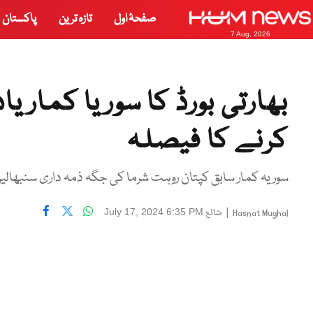
صفحۂ اول
تازہ ترین
پاکستان
7 Aug, 2026
کرنے کا فیصلہ
سوریہ کمار سابق کپتان روہت شرما کی جگہ ذمہ داری سنبھالیں گے جو ٹی 20 سے ریٹا
|
شائع
July 17, 2024 6:35 PM
Hasnat Mughal