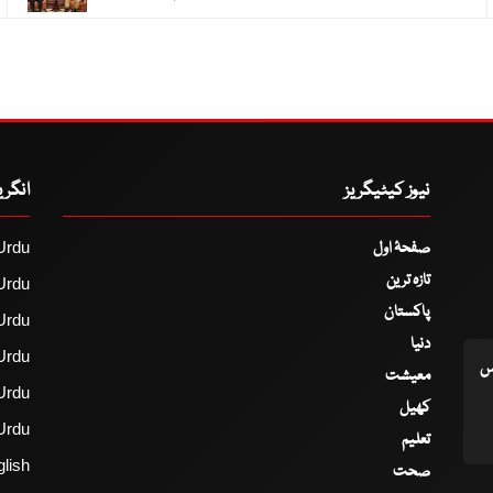
نیوز کیٹیگریز
انگر
صفحۂ اول
Urdu
تازہ ترین
Urdu
پاکستان
Urdu
دنیا
Urdu
اس
معیشت
Urdu
کھیل
Urdu
تعلیم
lish
صحت