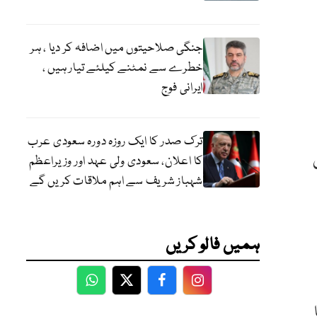
جنگی صلاحیتوں میں اضافہ کر دیا ، ہر
خطرے سے نمٹنے کیلئے تیار ہیں ،
ایرانی فوج
ترک صدر کا ایک روزہ دورہ سعودی عرب
کا اعلان، سعودی ولی عہد اور وزیراعظم
شہباز شریف سے اہم ملاقات کریں گے
ہمیں فالو کریں
WhatsApp
Twitter
Facebook
Facebook
لیا