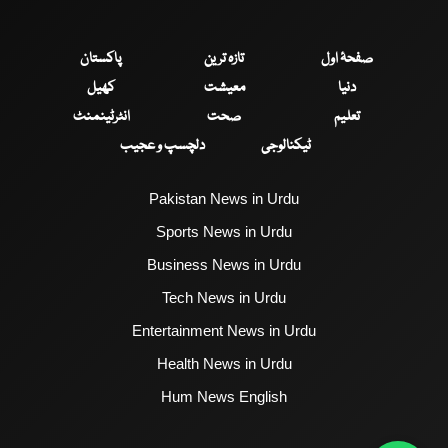
صفحۂ اول
تازہ ترین
پاکستان
دنیا
معیشت
کھیل
تعلیم
صحت
انٹرٹینمنٹ
ٹیکنالوجی
دلچسپ و عجیب
Pakistan News in Urdu
Sports News in Urdu
Business News in Urdu
Tech News in Urdu
Entertainment News in Urdu
Health News in Urdu
Hum News English