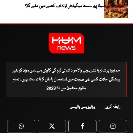
سونا پھر سستا ہوگیا،فی تولہ اب کتنے میں ملے گا؟
ہم نیوز پر شائع یا نشر ہونے والا مواد ادارتی ٹیم کی کاوش ہے۔ اس مواد کو بغیر
پیشگی اجازت کسی بھی صورت میں استعمال یا نقل کرنا درست نہیں۔ تمام
حقوق محفوظ ہیں © 2026
رابطہ کریں
پرائیویسی پالیسی
WhatsApp
Twitter
Facebook
Faceboo