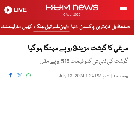
LIVE
6 Aug, 2026
صفحۂ اول
تازہ ترین
پاکستان
دنیا
ایران-اسرائیل جنگ
کھیل
انٹرٹینمنٹ
مرغی کا گوشت مزید 9 روپے مہنگا ہو گیا
گوشت کی نئی فی کلو قیمت 519 روپے مقرر
|
شائع
July 13, 2024 1:24 PM
Lal Khan