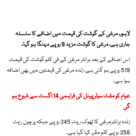
لاہور، مرغی کے گوشت کی قیمت میں اضافے کا سلسلہ
جاری ہے، مرغی کا گوشت مزید 9 روپے مہنگا ہو گیا۔
اس اضافے کے بعد برائلر مرغی کے فی کلو گوشت کی قیمت
519 روپے ہو گئی ہے، زندہ مرغی کی قیمتوں میں بھی اضافہ
ہوا ہے۔
عوام کو مفت سولر پینل کی فراہمی 14 اگست سے شروع ہو
گی
زندہ برائلرمرغی کا تھوک ریٹ 345 روپے جبکہ پرچون ریٹ
358 روپے کلو مقرر کیا گیا ہے۔