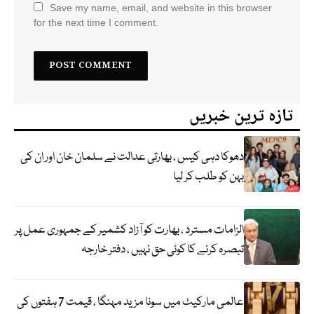
Save my name, email, and website in this browser
for the next time I comment.
تازہ ترین خبریں
دھوکا دہی کیس ، بھارتی عدالت نے سلمان خان اور ان کی
بہن کو طلب کر لیا
الزامات مسترد ، بھارت کو آزاد کشمیر کے جمہوری عمل پر
تبصرہ کرنے کا کوئی حق نہیں ، دفتر خارجہ
عالمی مارکیٹ میں سونا مزید مہنگا ، قیمت 7 ہفتوں کی