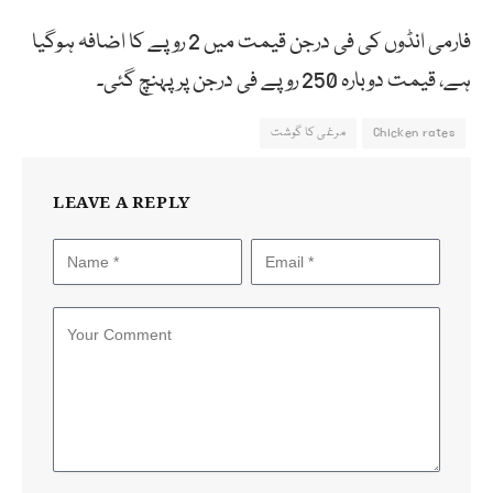
فارمی انڈوں کی فی درجن قیمت میں 2 روپے کا اضافہ ہوگیا
ہے، قیمت دوبارہ 250 روپے فی درجن پر پہنچ گئی۔
Chicken rates
مرغی کا گوشت
LEAVE A REPLY