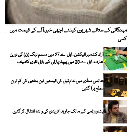
مہنگائی کے ستائے شہریوں کیلئے اچھی خبر، آٹے کی قیمت میں
پیٹ
کمی
آزاد کشمیر الیکشن ، ایل اے 27 میں مسلم لیگ (ن) کی نورین
عارف ، ایل اے 28 میں پیپلز پارٹی کے بازل نقوی کامیاب
عالمی منڈی میں خام تیل کی قیمتیں تین ہفتوں کی کم ترین
سطح پر آ گئیں
پشاور زلمی کے مالک جاوید آفریدی کی والدہ انتقال کر گئیں