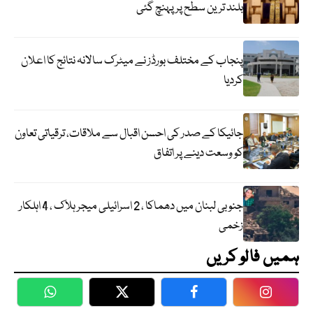
بلند ترین سطح پر پہنچ گئی
پنجاب کے مختلف بورڈز نے میٹرک سالانہ نتائج کا اعلان
کردیا
جائیکا کے صدر کی احسن اقبال سے ملاقات، ترقیاتی تعاون
کو وسعت دینے پر اتفاق
جنوبی لبنان میں دھماکا ، 2 اسرائیلی میجر ہلاک ، 4 اہلکار
زخمی
ہمیں فالو کریں
WhatsApp
Twitter
Facebook
Faceboo