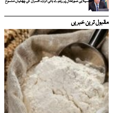
سیلابی صورتحال پر ریلوے ہائی الرٹ، افسران کی چھٹیاں منسوخ
مقبول ترین خبریں