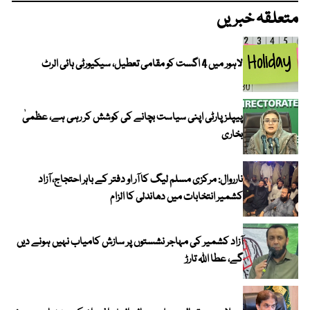
متعلقہ خبریں
لاہور میں 4 اگست کو مقامی تعطیل، سیکیورٹی ہائی الرٹ
پیپلز پارٹی اپنی سیاست بچانے کی کوشش کر رہی ہے، عظمیٰ
بخاری
نارروال: مرکزی مسلم لیگ کا آر او دفتر کے باہر احتجاج، آزاد
کشمیر انتخابات میں دھاندلی کا الزام
آزاد کشمیر کی مہاجر نشستوں پر سازش کامیاب نہیں ہونے دیں
گے، عطا اللہ تارڑ