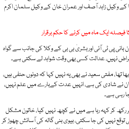
 کے وکیل زاہد آصف اور عمران خان کے وکیل سلمان اکرم
فیصلہ ایک ماہ میں کرنے کا حکم برقرار
 بانی پی ٹی آئی اور بشریٰ بی بی کے وکلا کی جانب سے گواہ
ی اعتراض نہیں، عدالت کسی بھی وقت شواہد لے سکتی ہے۔
ا تھا، مفتی سعید نے بھی یہ نہیں کہا کہ دونوں حنفی ہیں،
خان نے شادی کی ہے، انہیں عدت کےبارے میں علم نہیں،
جا رہی ہے۔
پر رکھ کر کہہ رہا ہے میں نے کچھ نہیں کیا، خاتون مشکل
توقع نہیں کی جا سکتی، بیوی بنی گالہ کی آسائش چھوڑ کر