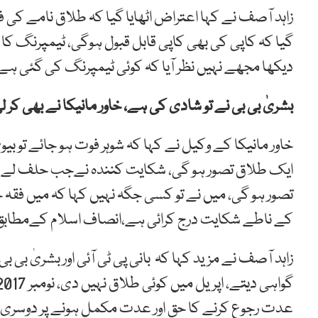
زاہد آصف نے کہا اعتراض اٹھایا گیا کہ طلاق نامے کی
گیا کہ کاپی کی بھی کاپی قابل قبول ہوگی، ٹیمپرنگ کا ال
دیکھا مجھے نہیں نظر آیا کہ کوئی ٹیمپرنگ کی گئی ہے
بشریٰ بی بی نے تو شادی کی ہے، خاور مانیکا نے بھی کر
ایک طلاق تصور ہو گی، شکایت کنندہ نےجب حلف لے کر بی
تصور ہو گی، میں نے تو کسی جگہ نہیں کہا کہ میں فقہ حن
کے ناطے شکایت درج کرائی ہے،انصاف اسلام کےمطابق
زاہد آصف نے مزید کہا کہ بانی پی ٹی آئی اور بشریٰ بی
عدت رجوع کرنے کا حق اور عدت مکمل ہونے پر دوسری