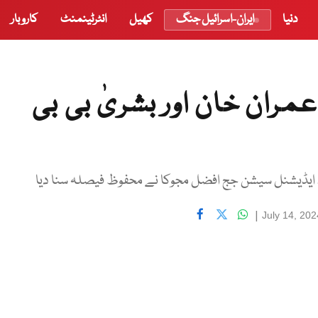
دنیا
ایران-اسرائیل جنگ
کھیل
انٹرٹینمنٹ
کاروبار
عمران خان اور بشریٰ بی بی
 ، ایڈیشنل سیشن جج افضل مجوکا نے محفوظ فیصلہ سنا دیا
|
July 14, 20