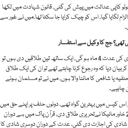
 فوٹو کاپی عدالت میں پیش کی گئی، قانون شہادت میں لکھا
زام لگایا گیا، اس کو چیک کرایا جا سکتا تھا،میں نے غور سے
۔
 لی تھی؟ جج کا وکیل سے استفسار
خاور مانیکا کے وکیل نے کہا کہ شوہر فوت ہو جائے تو بیوی کی عدت 4 ماہ ہو گی، ایک ساتھ تین طلاقیں دی ہوں تو
ان دیا کہ وہ رجوع کرنا چاہتے تھے تو ان کی ایک طلاق
فیہ یا شافعی کا ماننا والا ہوں، میں نے تو مسلمان ہونے
 چاہیے۔
 بی اس کیس میں بہترین گواہ تھے، دونوں حلف پر اپنے حق میں
گواہی دیتے، اپریل میں کوئی طلاق نہیں دی، نومبر 2017 خاور مانیکا نےتحریری طلاق دی، قرآن پاک میں ہے دوران
 شادی کی اجازت دی گئی، عدت کے دوران دوسری شادی کا