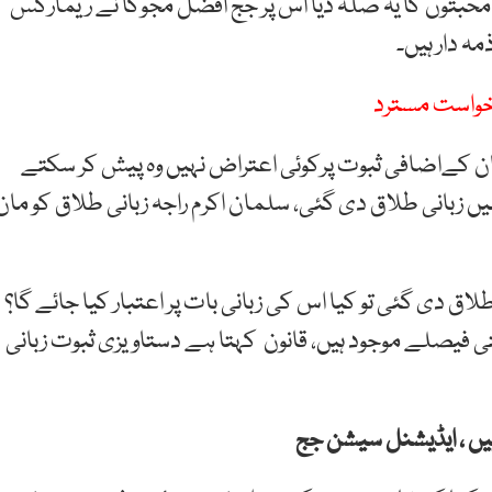
محبتوں کا یہ صلہ دیا اس پر جج افضل مجوکا نے ریمارکس
ہ دار ہیں۔
رخواست مسترد
ان کےاضافی ثبوت پرکوئی اعتراض نہیں وہ پیش کر سکتے
، بشریٰ بی بی کی جانب سے کہا گیا کہ اپریل 2017 میں زبانی طلاق دی گئی، سلمان اکرم راجہ زبانی طلاق کو ما
اق دی گئی تو کیا اس کی زبانی بات پر اعتبار کیا جائے گا؟
ی فیصلے موجود ہیں، قانون کہتا ہے دستاویزی ثبوت زبانی
 ہیں ، ایڈیشنل سیشن جج