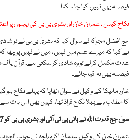
فیصلہ بھی نہیں کیا جا سکتا۔
نکاح کیس ، عمران خان اور بشریٰ بی بی کی اپیلوں پر ا
جج افضل مجوکا نے سوال کیا کہ بشریٰ بی بی نے تو شادی
نے کہا کہ میرے علم میں نہیں ، میں نے نہیں پوچھا کہ
عدت مکمل کر لے تو وہ شادی کر سکتی ہے، قرآن پاک
فیصلہ بھی نہ کیا جائے۔
خاور مانیکا کے وکیل نے سوال اٹھایا کہ پہلے نکاح ہو گی
کا مطلب ہے پہلا نکاح فراڈ تھا، کہیں بھی اس بات سے ان
سول جج قدرت اللہ نے بانی پی ٹی آئی اور بشریٰ بی بی کو 7، 7 سال قید اور 5،5 لاکھ جرمانے کی سزا سنائی تھی
عمران خان کے وکیل سلمان اکرم راجہ نے جواب الجواب 