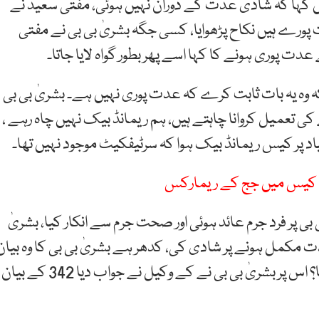
یں کہا کہ شادی عدت کے دوران نہیں ہوئی، مفتی سعید نے
 پورے ہیں نکاح پڑھوایا، کسی جگہ بشریٰ بی بی نے مفتی
 پوری ہونے کا کہا اسے پھر بطور گواہ لایا جاتا۔
 وہ یہ بات ثابت کرے کہ عدت پوری نہیں ہے۔ بشریٰ بی بی
ی تعمیل کروانا چاہتے ہیں، ہم ریمانڈ بیک نہیں چاہ رہے ،
د پر کیس ریمانڈ بیک ہوا کہ سرٹیفکیٹ موجود نہیں تھا۔
اح کیس میں جج کے ریمارکس
 کہا کہ 16 جنوری 2024 کو بشریٰ بی بی پر فرد جرم عائد ہوئی اور صحت جرم سے انکار کیا، بشریٰ
دت مکمل ہونے پر شادی کی، کدھر ہے بشریٰ بی بی کا وہ بیان
جہاں لکھا ہوکہ انہوں نے عدت کے دوران نکاح نہیں کیا؟ اس پر بشریٰ بی بی نے کے وکیل نے جواب دیا 342 کے بیان