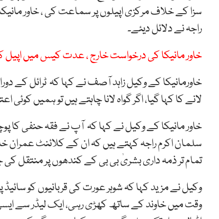
سزا کے خلاف مرکزی اپیلوں پر سماعت کی ، خاور مانیکا
راجہ نے دلائل دیئے۔
خاور مانیکا کی درخواست خارج ، عدت کیس میں اپیل کا 
خاورمانیکا کے وکیل زاہد آصف نے کہا کہ ٹرائل کے دوران
لانے کا کہا گیا، اگر گواہ لانا چاہتے ہیں تو ہمیں کوئ
خاور مانیکا کے وکیل نے کہا کہ آپ نے فقہ حنفی کا پوچھ
سلمان اکرم راجہ کہتے ہیں کہ ان کے کلائنٹ عمران 
تمام تر ذمہ داری بشریٰ بی بی کے کندھوں پر منتقل کی 
وکیل نے مزید کہا کہ شوہر عورت کی قربانیوں کو سائیڈ 
وقت میں خاوند کے ساتھ کھڑی رہی، ایک لیڈر سے ایسی 