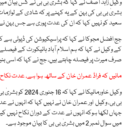
وکیل زاہد آصف نے کہا کہ بشریٰ بی بی نے کس بیان م
بشریٰ بی بی کی بہن کے یہ کہنے پر کہ شادی کے لوازمات
سعید کو نہیں کہا کہ ان کی عدت پوری ہے جس بہن نے عدت
جج افضل مجوکا نے کہا کہ پراسیکیوشن کی ڈیوٹی ہے کہ
کے وکیل نے کہا کہ ہم اسلام آباد ہائیکورٹ کے فیصلے ک
صرف میرٹ پر فیصلہ چاہتے ہیں، جج نے کہا کہ اسی بنیا
مانیں کہ فراڈ عمران خان کے ساتھ ہوا ہے، عدت نک
وکیل خاورمانیکا نے
بی بی، وکیل اور عمران خان نے نہیں کہا کہ انہوں نے ع
میں سوال نمبر 2 میں بشریٰ بی بی کا بیان موجود ہے۔