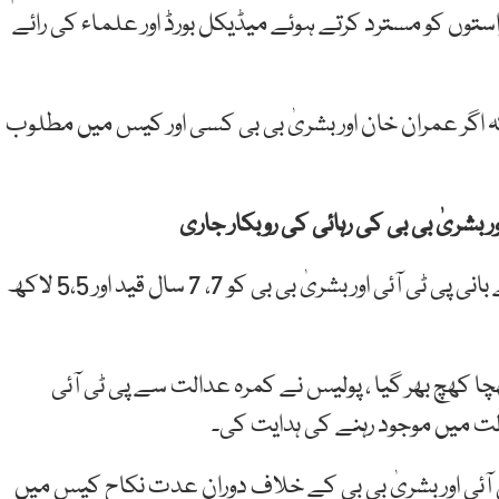
توں کو مسترد کرتے ہوئے میڈیکل بورڈ اور علماء کی رائے
ہ اگر عمران خان اور بشریٰ بی بی کسی اور کیس میں مطلوب
بشریٰ بی بی کی رہائی کی روبکار جاری
رواں سال 3 فروری کو اسلام آباد کے سول جج قدرت اللہ نے بانی پی ٹی آئی اور بشریٰ بی بی کو 7، 7 سال قید اور 5،5 لاکھ
کھچ بھر گیا ، پولیس نے کمرہ عدالت سے پی ٹی آئی
دالت میں موجود رہنے کی ہدایت کی۔
 آئی اور بشریٰ بی بی کے خلاف دوران عدت نکاح کیس میں