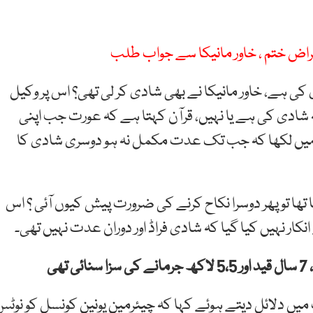
عتراض ختم ، خاور مانیکا سے جواب طلب
 کی ہے، خاور مانیکا نے بھی شادی کر لی تھی؟ اس پر وکیل
 شادی کی ہے یا نہیں، قرآن کہتا ہے کہ عورت جب اپنی
 میں لکھا کہ جب تک عدت مکمل نہ ہو دوسری شادی کا
ا تھا تو پھر دوسرا نکاح کرنے کی ضرورت پیش کیوں آئی ؟ اس
کار نہیں کیا گیا کہ شادی فراڈ اور دوران عدت نہیں تھی۔
میں دلائل دیتے ہوئے کہا کہ چیئرمین یونین کونسل کو نوٹس