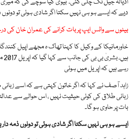
اڈیالہ جیل تک چلی گئی، بیوی کیا سوچے گی کہ میری 
دیے کہ ایسے ہو ہی نہیں سکتا اگر شادی ہوئی تو دونوں ذم
بیٹوں سے واٹس ایپ پر بات کرانے کی عمران خان کی د
خاورمانیکا کے وکیل کا کہنا تھاک ہ مجھے اپیل کنندگ
ہیں
رہے ہیں کہ اپریل میں ہوئی
زاہد آصف نے کہا کہ اگر خاتون کہتی ہے کہ اسے زبانی طل
زبانی طلاق کی کوئی حیثیت نہیں ، اس حوالے سے عدالت
بات پر حاوی ہو گا۔
ایسے ہو ہی نہیں سکتا اگر شادی ہوئی تو دونوں ذمہ دار