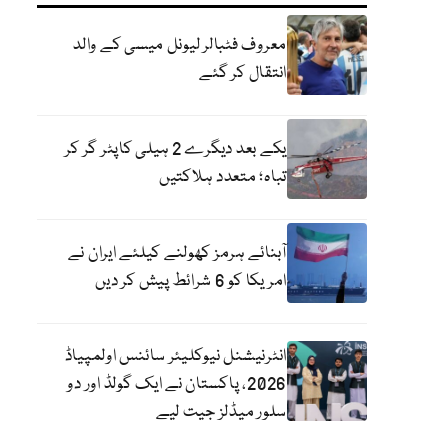
معروف فٹبالر لیونل میسی کے والد
انتقال کر گئے
یکے بعد دیگرے 2 ہیلی کاپٹر گر کر
تباہ؛ متعدد ہلاکتیں
آبنائے ہرمز کھولنے کیلئے ایران نے
امریکا کو 6 شرائط پیش کر دیں
انٹرنیشنل نیوکلیئر سائنس اولمپیاڈ
2026، پاکستان نے ایک گولڈ اور دو
سلور میڈلز جیت لیے