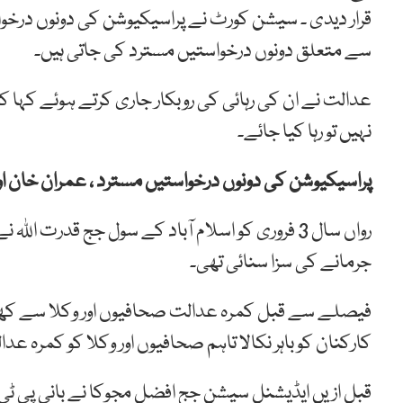
قرار دیدی ۔ سیشن کورٹ نے پراسیکیوشن کی دونوں درخواس
سے متعلق دونوں درخواستیں مسترد کی جاتی ہیں۔
عدالت نے ان کی رہائی کی روبکار جاری کرتے ہوئے کہا ک
نہیں تو رہا کیا جائے۔
پراسیکیوشن کی دونوں درخواستیں مسترد ، عمران خان اور 
جرمانے کی سزا سنائی تھی۔
فیصلے سے قبل کمرہ عدالت صحافیوں اور وکلا سے کھچا 
کارکنان کو باہر نکالا تاہم صحافیوں اور وکلا کو کمرہ ع
قبل ازیں ایڈیشنل سیشن جج افضل مجوکا نے بانی پی ٹی