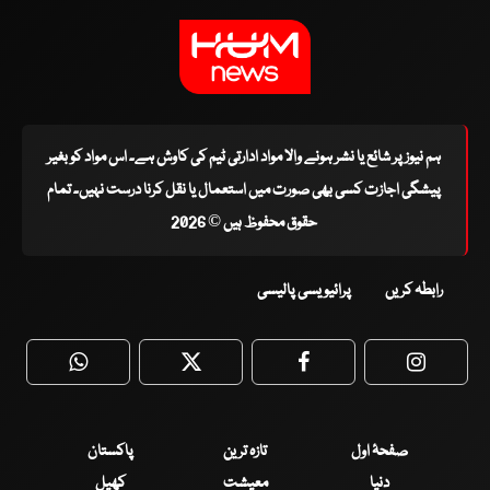
ہم نیوز پر شائع یا نشر ہونے والا مواد ادارتی ٹیم کی کاوش ہے۔ اس مواد کو بغیر
پیشگی اجازت کسی بھی صورت میں استعمال یا نقل کرنا درست نہیں۔ تمام
حقوق محفوظ ہیں © 2026
رابطہ کریں
پرائیویسی پالیسی
WhatsApp
Twitter
Facebook
Faceboo
صفحۂ اول
تازہ ترین
پاکستان
دنیا
معیشت
کھیل