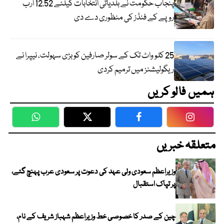
پنجاب حکومت نے بلدیاتی انتخابات کیلئے 12.52 ارب
روپے کے فنڈز کی منظوری دے دی
25 کلو واٹ تک کے سولر صارفین کو بڑی سہولت، نیپرا نے
ریگولیشنز میں ترمیم کردی
ہمیں فالو کریں
WhatsApp
Twitter
Facebook
Faceboo
متعلقہ خبریں
وزیراعظم سعودی ولی عہد کی دعوت پر سعودی عرب پہنچ گئے،
پر تپاک استقبال
چین کے صدر کا خصوصی خط وزیراعظم شہباز شریف کے نام،