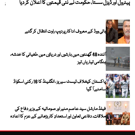
پیٹرول اور ڈیزل سستا، حکومت نے نئی قیمتوں کا اعلان کر دیا
پیٹ
بالی ووڈ کے معروف اداکار پردیپ راوت انتقال کر گئے
آئندہ 48 گھنٹوں میں بارشوں اور دریاؤں میں طغیانی کا خدشہ،
ہنگامی تیاریاں تیز
پاکستان کیخلاف ٹیسٹ سیریز ، انگلینڈ کا 16 رکنی اسکواڈ
سامنے آ گیا
فیلڈ مارشل سید عاصم منیر اور صومالیہ کے وزیر دفاع کی
ملاقات، دفاعی تعاون اور استعدادِ کار بڑھانے کے عزم کا اعادہ