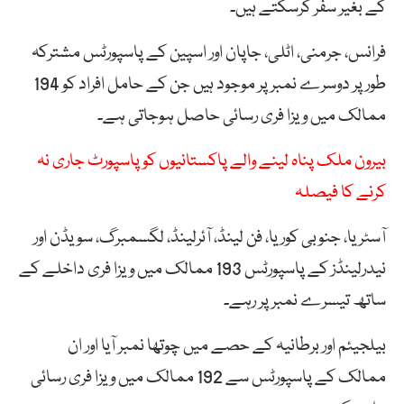
کے بغیر سفر کرسکتے ہیں۔
فرانس، جرمنی، اٹلی، جاپان اور اسپین کے پاسپورٹس مشترکہ
طور پر دوسرے نمبر پر موجود ہیں جن کے حامل افراد کو 194
ممالک میں ویزا فری رسائی حاصل ہوجاتی ہے۔
بیرون ملک پناہ لینے والے پاکستانیوں کو پاسپورٹ جاری نہ
کرنے کا فیصلہ
آسٹریا، جنوبی کوریا، فن لینڈ، آئرلینڈ، لگسمبرگ، سویڈن اور
نیدرلینڈز کے پاسپورٹس 193 ممالک میں ویزا فری داخلے کے
ساتھ تیسرے نمبر پر رہے۔
بیلجیئم اور برطانیہ کے حصے میں چوتھا نمبر آیا اور ان
ممالک کے پاسپورٹس سے 192 ممالک میں ویزا فری رسائی