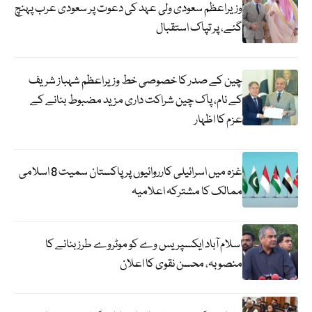
وزیراعظم سعودی ولی عہد کی دعوت پر سعودی عرب پہنچ
گئے، پر تپاک استقبال
چین کے صدر کا خصوصی خط وزیراعظم شہباز شریف
کے نام، پاک چین شراکت داری مزید مضبوط بنانے کے
عزم کا اظہار
غزہ میں اسرائیلی کارروائیوں پر پاکستان سمیت 8 اسلامی
ممالک کا مشترکہ اعلامیہ
اسلام آباد ایکسپریس وے کو موٹروے طرز بنانے کا
منصوبہ، محسن نقوی کا اعلان