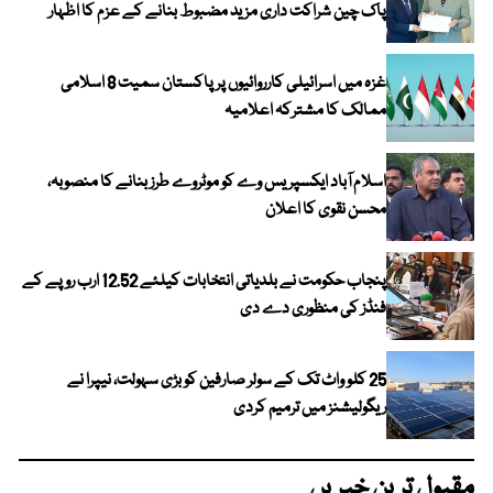
پاک چین شراکت داری مزید مضبوط بنانے کے عزم کا اظہار
غزہ میں اسرائیلی کارروائیوں پر پاکستان سمیت 8 اسلامی
ممالک کا مشترکہ اعلامیہ
اسلام آباد ایکسپریس وے کو موٹروے طرز بنانے کا منصوبہ،
محسن نقوی کا اعلان
پنجاب حکومت نے بلدیاتی انتخابات کیلئے 12.52 ارب روپے کے
فنڈز کی منظوری دے دی
25 کلو واٹ تک کے سولر صارفین کو بڑی سہولت، نیپرا نے
ریگولیشنز میں ترمیم کردی
مقبول ترین خبریں