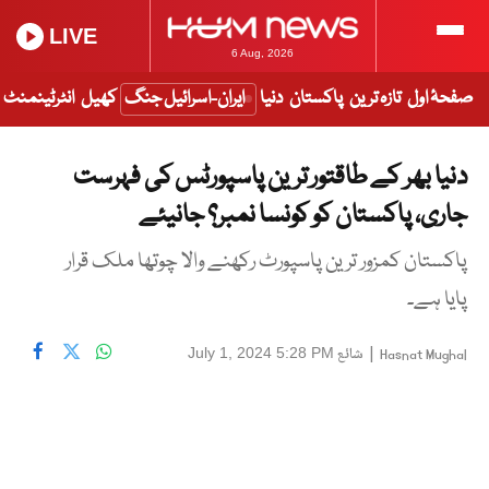
LIVE
6 Aug, 2026
صفحۂ اول
تازہ ترین
پاکستان
دنیا
ایران-اسرائیل جنگ
کھیل
انٹرٹینمنٹ
دنیا بھر کے طاقتور ترین پاسپورٹس کی فہرست
جاری، پاکستان کو کونسا نمبر؟ جانیئے
پاکستان کمزور ترین پاسپورٹ رکھنے والا چوتھا ملک قرار
پایا ہے۔
|
شائع
July 1, 2024 5:28 PM
Hasnat Mughal