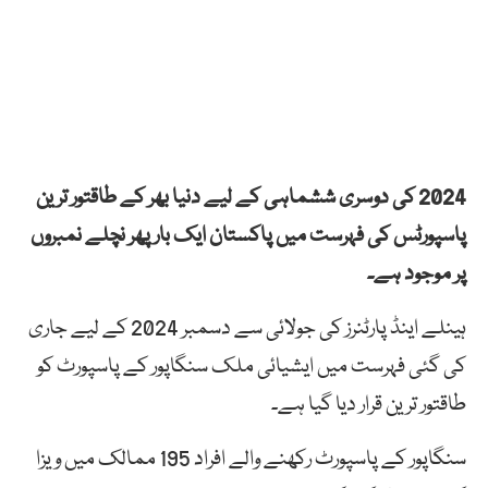
2024 کی دوسری ششماہی کے لیے دنیا بھر کے طاقتور ترین
پاسپورٹس کی فہرست میں پاکستان ایک بار پھر نچلے نمبروں
پر موجود ہے۔
ہینلے اینڈ پارٹنرز کی جولائی سے دسمبر 2024 کے لیے جاری
کی گئی فہرست میں ایشیائی ملک سنگاپور کے پاسپورٹ کو
طاقتور ترین قرار دیا گیا ہے۔
سنگاپور کے پاسپورٹ رکھنے والے افراد 195 ممالک میں ویزا