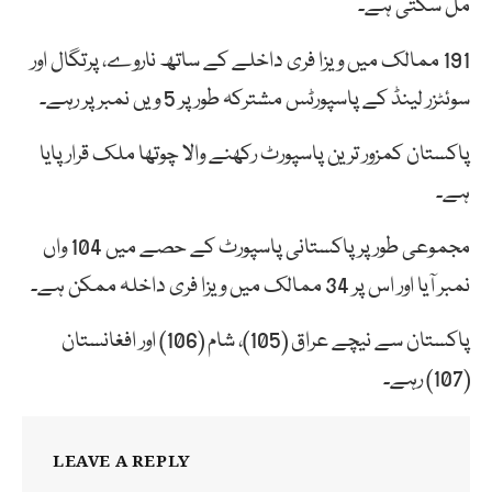
مل سکتی ہے۔
191 ممالک میں ویزا فری داخلے کے ساتھ ناروے، پرتگال اور
سوئٹزر لینڈ کے پاسپورٹس مشترکہ طور پر 5 ویں نمبر پر رہے۔
پاکستان کمزور ترین پاسپورٹ رکھنے والا چوتھا ملک قرار پایا
ہے۔
مجموعی طور پر پاکستانی پاسپورٹ کے حصے میں 104 واں
نمبر آیا اور اس پر 34 ممالک میں ویزا فری داخلہ ممکن ہے۔
پاکستان سے نیچے عراق (105)، شام (106) اور افغانستان
(107) رہے۔
LEAVE A REPLY