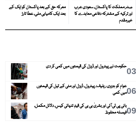
صدر مملکت کا پاکستان، سعودی عرب
معرکہ حق کے بعد پاکستان کو ایک کے
اور ترکیہ کے مشترکہ دفاعی معاہدے کا
بعد ایک کامیابی ملی، عطا تارڑ
خیرمقدم
حکومت نے پیٹرول اور ڈیزل کی قیمتوں میں کمی کر دی
0
عوام کو جزوی ریلیف، پیٹرول، ڈیزل اور مٹی کے تیل کی قیمتوں
0
میں کمی
بانی پی ٹی آئی اور بشریٰ بی بی کی قیدِ تنہائی کیس، دلائل مکمل،
0
فیصلہ محفوظ