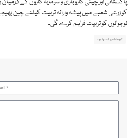
پاکستانی اور چینی کاروباری و سرمایہ کاروں کے درمیان ہز
نوجوانوں کو تربیت فراہم کرے گی۔
Federal cabinet