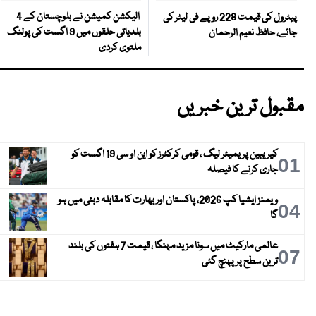
الیکشن کمیشن نے بلوچستان کے 4
پیٹرول کی قیمت 228 روپے فی لیٹر کی
بلدیاتی حلقوں میں 9 اگست کی پولنگ
جائے، حافظ نعیم الرحمان
ملتوی کردی
مقبول ترین خبریں
کیریبین پریمیئر لیگ ، قومی کرکٹرز کو این او سی 19 اگست کو
01
جاری کرنے کا فیصلہ
ویمنز ایشیا کپ 2026، پاکستان اور بھارت کا مقابلہ دبئی میں ہو
04
گا
عالمی مارکیٹ میں سونا مزید مہنگا ، قیمت 7 ہفتوں کی بلند
07
ترین سطح پر پہنچ گئی