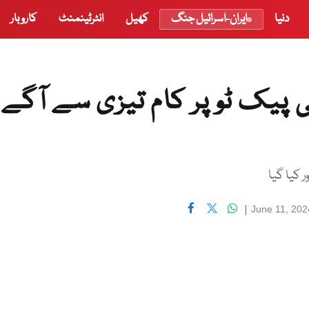
دنیا
ایران-اسرائیل جنگ
کھیل
انٹرٹینمنٹ
کاروبار
 پیک ٹو پر کام تیزی سے آگے
 کیا گیا
|
June 11, 20