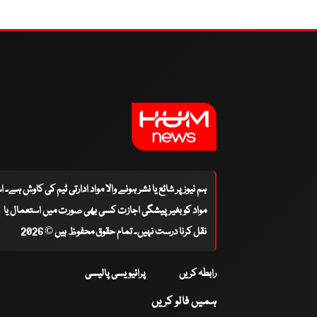
ہم نیوز پر شائع یا نشر ہونے والا مواد ادارتی ٹیم کی کاوش ہے۔ 
مواد کو بغیر پیشگی اجازت کسی بھی صورت میں استعمال یا
نقل کرنا درست نہیں۔ تمام حقوق محفوظ ہیں © 2026
رابطہ کریں
پرائیویسی پالیسی
ہمیں فالو کریں