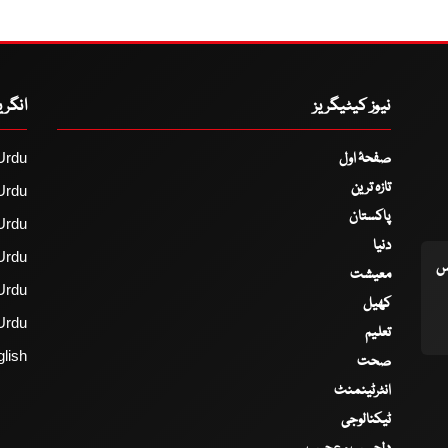
نیوز کیٹیگریز
انگر
صفحۂ اول
Urdu
تازہ ترین
Urdu
پاکستان
Urdu
دنیا
Urdu
اس
معیشت
Urdu
کھیل
Urdu
تعلیم
lish
صحت
انٹرٹینمنٹ
ٹیکنالوجی