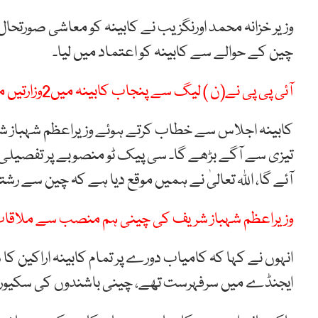
وزیر خزانہ محمد اورنگزیب نے کابینہ کو معاشی صورتحال 
چین کے حوالے سے کابینہ کو اعتماد میں لیا۔
آئی پی پی نے(ن ) لیگ سے پنجاب کابینہ میں2وزارتیں مانگ لیں
کابینہ اجلاس سے خطاب کرتے ہوئے وزیراعظم شہباز شریف
تیزی سے آگے بڑھے گا۔ سی پیک ٹو منصوبے پر تفصیلی
آئے گا، اللہ تعالیٰ نے ہمیں موقع دیا ہے کہ چین سے ر
وزیراعظم شہباز شریف کی چینی ہم منصب سے ملاقات، گ
انہوں نے کہا کہ کامیاب دورے پر تمام کابینہ اراکین ک
ایجنڈے میں سرفہرست تھے، چینی باشندوں کی سکیورٹی