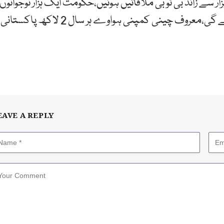
ار سے زائد بی ٹو بی ملاقاتیں ہوئیں،حکومت ایک ہزار نوجوانوں
کو زرعی شعبے میں پیشہ وارانہ تربیت کیلئے چین بھیجے گی،معروف چینی کمپنی ہواوے ہر سال 2 لاکھ پاکستانی
EAVE A REPLY