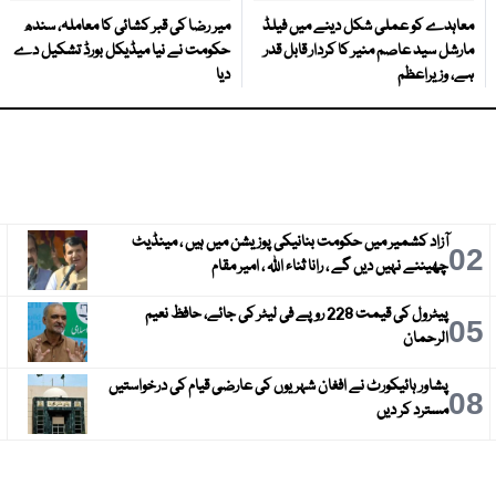
معاہدے کو عملی شکل دینے میں فیلڈ
میر رضا کی قبر کشائی کا معاملہ، سندھ
مارشل سید عاصم منیر کا کردار قابل قدر
حکومت نے نیا میڈیکل بورڈ تشکیل دے
ہے، وزیراعظم
دیا
آزاد کشمیر میں حکومت بنانیکی پوزیشن میں ہیں ، مینڈیٹ
3
02
چھیننے نہیں دیں گے ، رانا ثناء اللہ ، امیر مقام
پیٹرول کی قیمت 228 روپے فی لیٹر کی جائے، حافظ نعیم
6
05
الرحمان
پشاور ہائیکورٹ نے افغان شہریوں کی عارضی قیام کی درخواستیں
9
08
مسترد کر دیں