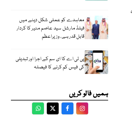
معاہدے کو عملی شکل دینے میں
فیلڈ مارشل سید عاصم منیر کا کردار
قابل قدر ہے، وزیراعظم
پی ٹی اے کا ای سم کے اجرا اور تبدیلی
کی فیس کم کرنے کا فیصلہ
ہمیں فالو کریں
WhatsApp
Twitter
Facebook
Facebook