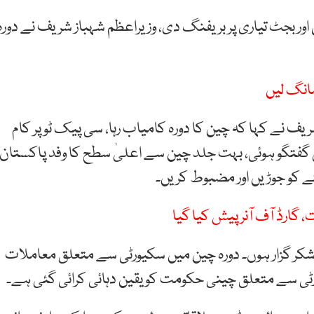
اور بجٹ تیاری پر بریفنگ دی، وزیراعظم شہباز شریف نے دورہ
 نے کہا کہ چین کا دورہ کامیاب رہا، سی پیک ٹو پر کام
 گفتگو ہوئی، بہت جلد چین سے اعلیٰ سطح کا وفد پاکستان
شتے کو جوڑیں اور مضبوط کریں۔
ارڈ آف آنر پیش کیا گیا
ا شکر گزار ہوں۔ دورہ چین میں سکیورٹی سے متعلق معاملات
 سے متعلق چینی حکومت کو یقین دہائی کرائی گئی ہے۔