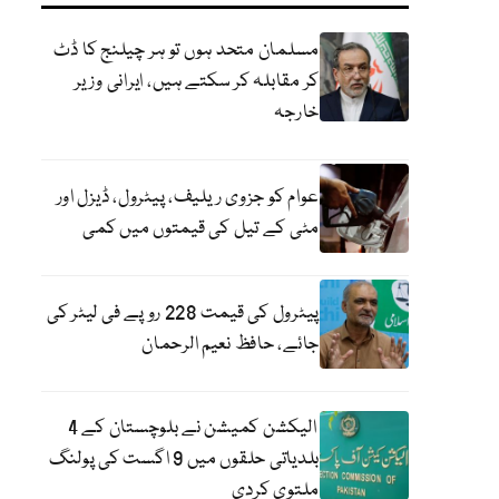
مسلمان متحد ہوں تو ہر چیلنج کا ڈٹ
کر مقابلہ کر سکتے ہیں، ایرانی وزیر
خارجہ
عوام کو جزوی ریلیف، پیٹرول، ڈیزل اور
مٹی کے تیل کی قیمتوں میں کمی
پیٹرول کی قیمت 228 روپے فی لیٹر کی
جائے، حافظ نعیم الرحمان
الیکشن کمیشن نے بلوچستان کے 4
بلدیاتی حلقوں میں 9 اگست کی پولنگ
ملتوی کردی