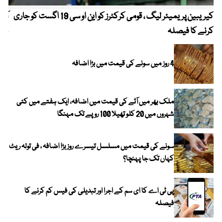
کیریبین پریمیئر لیگ ، قومی کرکٹرز کو این او سی 19 اگست کو جاری
آز
کرنے کا فیصلہ
چھی
4 روز میں سونے کی قیمت میں بڑا اضافہ
ملک بھر میں آٹے کی قیمت میں اضافہ، ایک ہفتے میں کئی
شہروں میں 20 کلو تھیلا 100 روپے تک مہنگا
سونے کی قیمت میں مسلسل تیسرے روز بڑا اضافہ ، فی تولہ ریٹ
کہاں تک جا پہنچا؟
پی ٹی اے کا ای سم کے اجرا اور تبدیلی کی فیس کم کرنے کا
فیصلہ