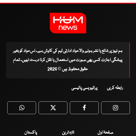
ہم نیوز پر شائع یا نشر ہونے والا مواد ادارتی ٹیم کی کاوش ہے۔ اس مواد کو بغیر
پیشگی اجازت کسی بھی صورت میں استعمال یا نقل کرنا درست نہیں۔ تمام
حقوق محفوظ ہیں © 2026
رابطہ کریں
پرائیویسی پالیسی
WhatsApp
Twitter
Facebook
Faceboo
صفحۂ اول
تازہ ترین
پاکستان