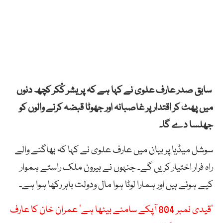
سابق صدر عارف علوی نے کہا ہے کہ پریشر کُکر کچھ دنوں
میں پھٹ کر اقتدار پر غاصبانہ اور جھوٹا قبضہ کرنے والوں کو
جھلسا دے گا۔
سوشل میڈیا پر بیان میں عارف علوی نے کہا کہ بھاگنے والے
راہ فرار اختیار کریں گے۔ جنہوں نے بیرون ملک راستے ہموار
کیے ہوئے ہیں اور ہمارا لوٹا ہوا مال ودولت باہر رکھا ہوا ہے۔
‘قیدی نمبر 804 آپکے سامنے بیٹھا ہے’ عمران خان کا عارف