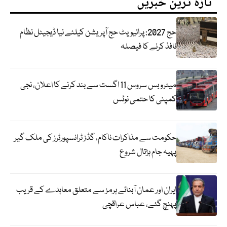
تازہ ترین خبریں
حج 2027: پرائیویٹ حج آپریشن کیلئے نیا ڈیجیٹل نظام
نافذ کرنے کا فیصلہ
میٹرو بس سروس 11 اگست سے بند کرنے کا اعلان، نجی
کمپنی کا حتمی نوٹس
حکومت سے مذاکرات ناکام، گڈز ٹرانسپورٹرز کی ملک گیر
پہیہ جام ہڑتال شروع
ایران اور عمان آبنائے ہرمز سے متعلق معاہدے کے قریب
پہنچ گئے، عباس عراقچی