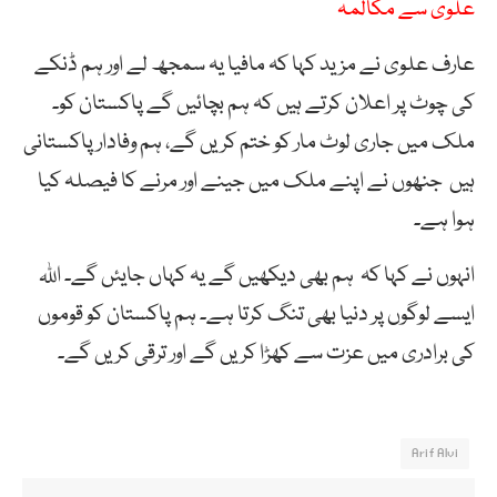
علوی سے مکالمہ
عارف علوی نے مزید کہا کہ مافیا یہ سمجھ لے اور ہم ڈنکے
کی چوٹ پر اعلان کرتے ہیں کہ ہم بچائیں گے پاکستان کو۔
ملک میں جاری لوٹ مار کو ختم کریں گے، ہم وفادار پاکستانی
ہیں جنھوں نے اپنے ملک میں جینے اور مرنے کا فیصلہ کیا
ہوا ہے۔
انہوں نے کہا کہ ہم بھی دیکھیں گے یہ کہاں جایئں گے۔ اللہ
ایسے لوگوں پر دنیا بھی تنگ کرتا ہے۔ ہم پاکستان کو قوموں
کی برادری میں عزت سے کھڑا کریں گے اور ترقی کریں گے۔
Arif Alvi