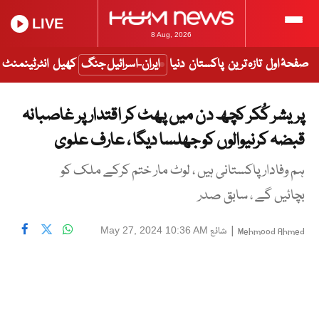
LIVE
8 Aug, 2026
صفحۂ اول
تازہ ترین
پاکستان
دنیا
ایران-اسرائیل جنگ
کھیل
انٹرٹینمنٹ
پریشر کُکر کچھ دن میں پھٹ کر اقتدار پر غاصبانہ
قبضہ کرنیوالوں کو جھلسا دیگا ، عارف علوی
ہم وفادار پاکستانی ہیں ، لوٹ مار ختم کرکے ملک کو
بچائیں گے ، سابق صدر
|
شائع
May 27, 2024 10:36 AM
Mehmood Ahmed