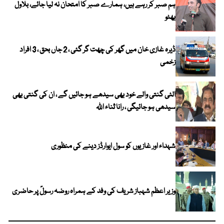
ہم صبر کر رہے ہیں، ہمارے صبر کا امتحان نہ لیا جائے، بلاول
بھٹو
ڈیرہ غازی خان میں گھر کی چھت گر گئی ، 2 جاں بحق ، 3 افراد
زخمی
الٹی گنتی والے خود بھی سیدھے ہو جائیں گے ، ان کی گنتی بھی
سیدھی ہو جائیگی ، رانا ثناء اللہ
شہداء اور غازیوں کو سول ایوارڈز دینے کی منظوری
وزیر اعظم شہباز شریف کی وفد کے ہمراہ روضہ رسولؐ پر حاضری