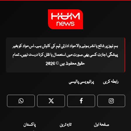
ہم نیوز پر شائع یا نشر ہونے والا مواد ادارتی ٹیم کی کاوش ہے۔ اس مواد کو بغیر
پیشگی اجازت کسی بھی صورت میں استعمال یا نقل کرنا درست نہیں۔ تمام
حقوق محفوظ ہیں © 2026
رابطہ کریں
پرائیویسی پالیسی
WhatsApp
Twitter
Facebook
Faceboo
صفحۂ اول
تازہ ترین
پاکستان