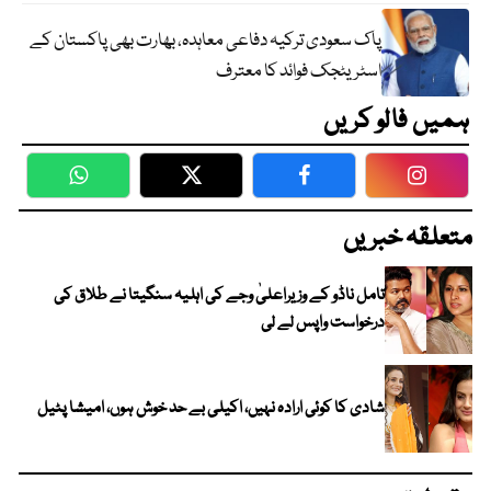
پاک سعودی ترکیہ دفاعی معاہدہ، بھارت بھی پاکستان کے
اسٹریٹجک فوائد کا معترف
ہمیں فالو کریں
WhatsApp
Twitter
Facebook
Faceboo
متعلقہ خبریں
تامل ناڈو کے وزیراعلیٰ وجے کی اہلیہ سنگیتا نے طلاق کی
درخواست واپس لے لی
شادی کا کوئی ارادہ نہیں، اکیلی بے حد خوش ہوں، امیشا پٹیل