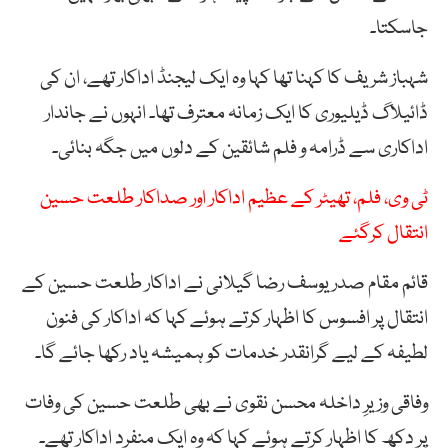
جاسکتا۔
شہباز شریف کا کہنا تھا کہا وہ ایک لیجنڈ اداکار تھے، ان کی
ڈائیلاگ ڈیلیوری کا ایک زمانہ معترف تھا۔ انہوں نے جاندار
اداکاری سے ڈرامہ و فلم شائقین کے دلوں میں جگہ بنائی۔
ٹی وی، فلم، تھیٹر کے عظیم اداکار اور صداکار طلعت حسین
انتقال کرگئے
قائم مقام صدر یوسف رضا گیلانی نے اداکار طلعت حسین کے
انتقال پر افسوس کا اظہار کرتے ہوئے کہا کہ اداکار کی فنون
لطیفہ کے لیے گرانقدر خدمات کو ہمیشہ یاد رکھا جائے گا۔
وفاقی وزیرِ داخلہ محسن نقوی نے بھی طلعت حسین کی وفات
پر دکھ کا اظہار کرتے ہوئے کہا کہ وہ ایک منفرد اداکار تھے۔