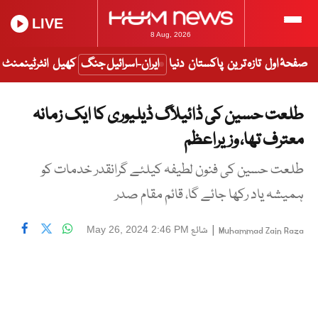
LIVE
8 Aug, 2026
صفحۂ اول
تازہ ترین
پاکستان
دنیا
ایران-اسرائیل جنگ
کھیل
انٹرٹینمنٹ
طلعت حسین کی ڈائیلاگ ڈیلیوری کا ایک زمانہ
معترف تھا، وزیراعظم
طلعت حسین کی فنون لطیفہ کیلئے گرانقدر خدمات کو
ہمیشہ یاد رکھا جائے گا، قائم مقام صدر
|
شائع
May 26, 2024 2:46 PM
Muhammad Zain Raza