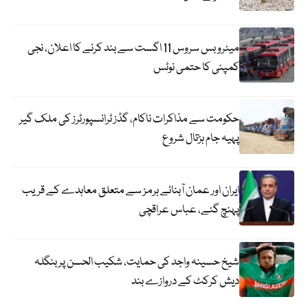
میٹرو بس سروس 11 اگست سے بند کرنے کا اعلان، نجی
کمپنی کا حتمی نوٹس
حکومت سے مذاکرات ناکام، گڈز ٹرانسپورٹرز کی ملک گیر
پہیہ جام ہڑتال شروع
ایران اور عمان آبنائے ہرمز سے متعلق معاہدے کے قریب
پہنچ گئے، عباس عراقچی
شیخ حسینہ واجد کی حمایت، شکیب الحسن پر بنگلہ
دیش کرکٹ کے دروازے بند