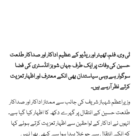
ٹی وی، فلم، تھیٹر اور ریڈیو کے عظیم اداکار اور صداکار طلعت
حسین کی وفات پر ایک طرف جہاں شوبز انڈسٹری کی فضا
سوگوار ہے وہی سیاستدان بھی انکے معترف اور اظہار تعزیت
کرتے نظر آرہے ہیں۔
وزیراعظم شہباز شریف کی جانب سے ممتاز اداکار اور صداکار
طلعت حسین کے انتقال پر گہرے دکھ کا اظہار کیا گیا ہے۔
انہوں نے اداکار کے لواحقین سے اظہار تعزیت کرتے ہوئے کہا
کہ انکے انتقال سے جو خلا پیدا ہوا سے کبھی بھرا نہیں