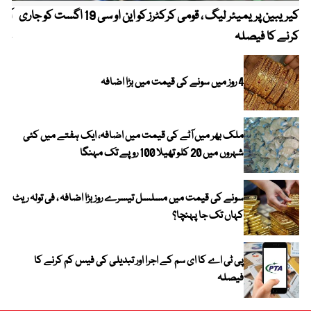
کیریبین پریمیئر لیگ ، قومی کرکٹرز کو این او سی 19 اگست کو جاری
آز
کرنے کا فیصلہ
چھی
4 روز میں سونے کی قیمت میں بڑا اضافہ
ملک بھر میں آٹے کی قیمت میں اضافہ، ایک ہفتے میں کئی
شہروں میں 20 کلو تھیلا 100 روپے تک مہنگا
سونے کی قیمت میں مسلسل تیسرے روز بڑا اضافہ ، فی تولہ ریٹ
کہاں تک جا پہنچا؟
پی ٹی اے کا ای سم کے اجرا اور تبدیلی کی فیس کم کرنے کا
فیصلہ