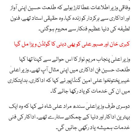
وفاقی وزیر اطلاعات عطا تارڑ بولے کہ طلعت حسین اپنی آواز
اور اداکاری سے ہرکردار کو زندہ کیا، وہ حقیقی استاد تھے، فنون
لطیفہ کی دنیا عظیم فنکار سے محروم ہوگئی۔
کبری خان اور صبور علی کو بھی دبئی کا گولڈن ویزا مل گیا
وزیر اعلیٰ پنجاب مریم نواز کا اس حوالے سے کہنا تھا کہا
طلعت حسین فنِ اداکاری میں اپنی مثال آپ تھے۔ وزیر اعلیٰ
خیبر پختونخوا علی امین گنڈاپور نے کہا کہ اداکاری، ہدایتکاری
میں ان کی خدمات کو یاد رکھا جائے گا۔
دوسری طرف وزیراعلیٰ سندھ مراد علی شاہ نے کہا کہ وہ ایک
بہترین اداکار اور دنیا کے چمکتے ستارے تھے۔ اداکار کی فنی
خدمات ہمیشہ یاد رکھی جائیں گی۔