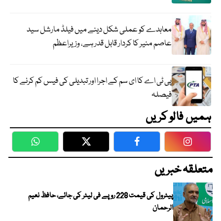
معاہدے کو عملی شکل دینے میں فیلڈ مارشل سید
عاصم منیر کا کردار قابل قدر ہے، وزیراعظم
پی ٹی اے کا ای سم کے اجرا اور تبدیلی کی فیس کم کرنے کا
فیصلہ
ہمیں فالو کریں
WhatsApp
Twitter
Facebook
Faceboo
متعلقہ خبریں
پیٹرول کی قیمت 228 روپے فی لیٹر کی جائے، حافظ نعیم
الرحمان