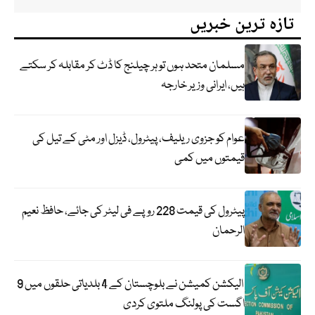
تازہ ترین خبریں
مسلمان متحد ہوں تو ہر چیلنج کا ڈٹ کر مقابلہ کر سکتے
ہیں، ایرانی وزیر خارجہ
عوام کو جزوی ریلیف، پیٹرول، ڈیزل اور مٹی کے تیل کی
قیمتوں میں کمی
پیٹرول کی قیمت 228 روپے فی لیٹر کی جائے، حافظ نعیم
الرحمان
الیکشن کمیشن نے بلوچستان کے 4 بلدیاتی حلقوں میں 9
اگست کی پولنگ ملتوی کردی