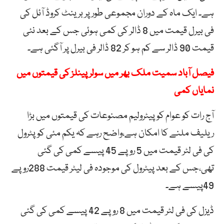
ہے۔ ایک ماہ کے دوران مجموعی طور پر برینٹ کروڈ آئل کی
فی بیرل قیمت میں 8 ڈالر کی کمی ہوئی جس کے بعد نئی
قیمت 90 ڈالر سے کم ہو کر 82 ڈالر فی بیرل پر آگئی ہے۔
فیصل آباد سمیت ملک بھر میں سولر پینلز کی قیمتوں میں
نمایاں کمی
آج رات کو عوام کو پیٹرولیم مصنوعات کی قیمتوں میں بڑا
ریلیف ملنے کا امکان ہے،واضح رہے کہ یکم مئی کو پٹرول
کی فی لٹر قیمت میں 5 روپے 45 پیسے کمی کی گئی
تھی،جس کے بعد پیٹرول کی موجودہ فی لیٹر قیمت 288روپے
49پیسے ہے۔
ڈیزل کی فی لٹر قیمت میں 8 روپے 42 پیسے کمی کی گئی