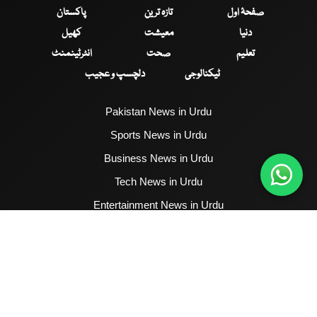
صفحۂ اول
تازہ ترین
پاکستان
دنیا
معیشت
کھیل
تعلیم
صحت
انٹرٹینمنٹ
ٹیکنالوجی
دلچسپ و عجیب
Pakistan News in Urdu
Sports News in Urdu
Business News in Urdu
Tech News in Urdu
Entertainment News in Urdu
Health News in Urdu
Hum News English