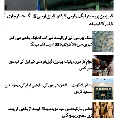
کیریبین پریمیئر لیگ ، قومی کرکٹرز کو این او سی 19 اگست کو جاری
آز
کرنے کا فیصلہ
چھی
ملک بھر میں آٹے کی قیمت میں اضافہ، ایک ہفتے میں کئی
شہروں میں 20 کلو تھیلا 100 روپے تک مہنگا
عوام کو جزوی ریلیف، پیٹرول، ڈیزل اور مٹی کے تیل کی قیمتوں
میں کمی
پشاور ہائیکورٹ نے افغان شہریوں کی عارضی قیام کی درخواستیں
مسترد کر دیں
عالمی مارکیٹ میں سونا مزید مہنگا ، قیمت 7 ہفتوں کی بلند
ترین سطح پر پہنچ گئی