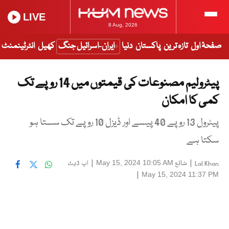
LIVE
8 Aug, 2026
صفحۂ اول
تازہ ترین
پاکستان
دنیا
ایران-اسرائیل جنگ
کھیل
انٹرٹینمنٹ
پیٹرولیم مصنوعات کی قیمتوں میں 14 روپے تک
کمی کا امکان
پیٹرول 13 روپے 40 پیسے اور ڈیزل 10 روپے تک سستا ہو
سکتا ہے
|
شائع
|
اپ ڈیٹ
May 15, 2024 10:05 AM
Lal Khan
|
May 15, 2024 11:37 PM