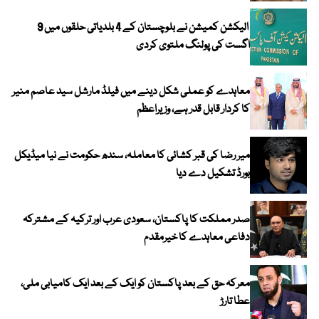
الیکشن کمیشن نے بلوچستان کے 4 بلدیاتی حلقوں میں 9
اگست کی پولنگ ملتوی کردی
معاہدے کو عملی شکل دینے میں فیلڈ مارشل سید عاصم منیر
کا کردار قابل قدر ہے، وزیراعظم
میر رضا کی قبر کشائی کا معاملہ، سندھ حکومت نے نیا میڈیکل
بورڈ تشکیل دے دیا
صدر مملکت کا پاکستان، سعودی عرب اور ترکیہ کے مشترکہ
دفاعی معاہدے کا خیرمقدم
معرکہ حق کے بعد پاکستان کو ایک کے بعد ایک کامیابی ملی،
عطا تارڑ