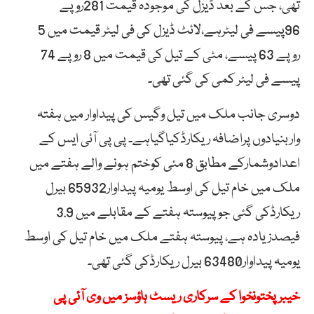
تھی، جس کے بعد ڈیزل کی موجودہ قیمت 281روپے
96پیسے فی لیٹرہے،لائٹ ڈیزل کی فی لیٹر قیمت میں 5
روپے 63 پیسے، مٹی کے تیل کی قیمت میں 8 روپے 74
پیسے فی لیٹر کمی کی گئی تھی۔
دوسری جانب ملک میں تیل وگیس کی پیداوار میں ہفتہ
واربنیادوں پراضافہ ریکارڈکیاگیاہے۔ پی پی آئی ایس کے
اعدادوشمارکے مطابق 8 مئی کوختم ہونے والے ہفتے میں
ملک میں خام تیل کی اوسط یومیہ پیداوار65932 بیرل
ریکارڈکی گئی جوپیوستہ ہفتے کے مقابلے میں 3.9
فیصدزیادہ ہے، پیوستہ ہفتے ملک میں خام تیل کی اوسط
یومیہ پیداوار63480 بیرل ریکارڈکی گئی تھی۔
خیبرپختونخوا کے سرکاری ریسٹ ہاؤسز میں وی آئی پی