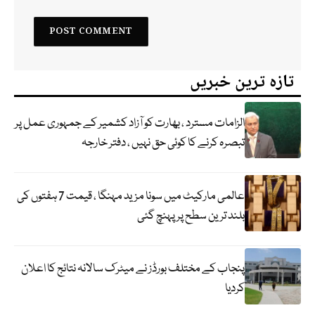
تازہ ترین خبریں
الزامات مسترد ، بھارت کو آزاد کشمیر کے جمہوری عمل پر
تبصرہ کرنے کا کوئی حق نہیں ، دفتر خارجہ
عالمی مارکیٹ میں سونا مزید مہنگا ، قیمت 7 ہفتوں کی
بلند ترین سطح پر پہنچ گئی
پنجاب کے مختلف بورڈز نے میٹرک سالانہ نتائج کا اعلان
کردیا