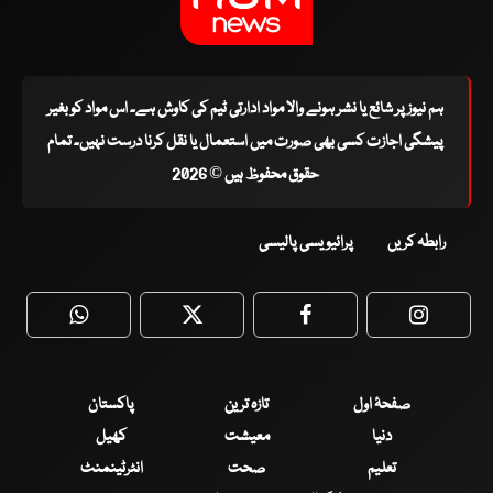
ہم نیوز پر شائع یا نشر ہونے والا مواد ادارتی ٹیم کی کاوش ہے۔ اس مواد کو بغیر
پیشگی اجازت کسی بھی صورت میں استعمال یا نقل کرنا درست نہیں۔ تمام
حقوق محفوظ ہیں © 2026
رابطہ کریں
پرائیویسی پالیسی
WhatsApp
Twitter
Facebook
Faceboo
صفحۂ اول
تازہ ترین
پاکستان
دنیا
معیشت
کھیل
تعلیم
صحت
انٹرٹینمنٹ