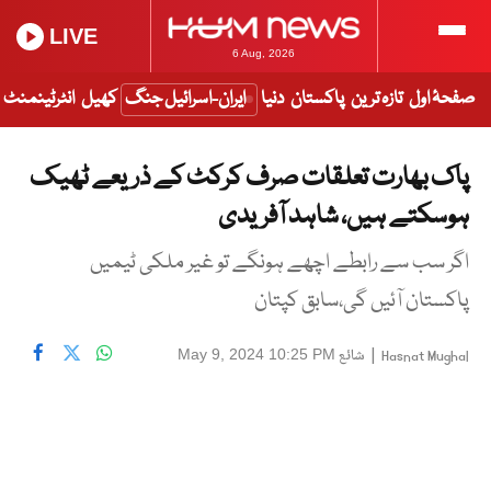
LIVE
6 Aug, 2026
صفحۂ اول
تازہ ترین
پاکستان
دنیا
ایران-اسرائیل جنگ
کھیل
انٹرٹینمنٹ
پاک بھارت تعلقات صرف کرکٹ کے ذریعے ٹھیک
ہوسکتے ہیں، شاہد آفریدی
اگر سب سے رابطے اچھے ہونگے تو غیر ملکی ٹیمیں
پاکستان آئیں گی،سابق کپتان
|
شائع
May 9, 2024 10:25 PM
Hasnat Mughal