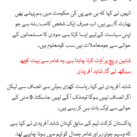
انہوں نے کہا کہ بی جے پی کی حکومت میں ہم پہلے بھی
بھارت گٸے ہیں، اب صرف ایک شخص کامسٸلہ ہے جو
اپنی سیاست کےلیے ایسا کرتا ہے، مودی کا مسلمانوں کے
حوالے سے جومعاملات ہیں سب کومعلوم ہیں۔
شاہین ہر پِچ پر آؤٹ کرنا چاہتا ہے، وہ عامر سے بہت کچھ
سیکھ لے گا، شاہد آفریدی
شاہد آفریدی نے کہا ریاست کھڑی ہوتی ہے انصاف سے لیکن
اگر انصاف نہیں ہوگا توملک آگے نہیں جاسکتا، 9 مئی کے
حوالے سے لوگ بات ہی کر رہے ہیں۔
پاکستان کرکٹ ٹیم کے سابق کپتان شاہد آفریدی نے کہا ہے
کہ وسیم جونیٸر اور عامر جمال کو ٹیم میں ہونا چاہیے تھا،