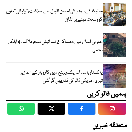
جائیکا کے صدر کی احسن اقبال سے ملاقات، ترقیاتی تعاون
کو وسعت دینے پر اتفاق
جنوبی لبنان میں دھماکا ، 2 اسرائیلی میجر ہلاک ، 4 اہلکار
زخمی
پاکستان اسٹاک ایکسچینج میں کاروبار کے آغاز پر
تیزی،امریکی ڈالر کی قدر بھی گر گئی
ہمیں فالو کریں
WhatsApp
Twitter
Facebook
Faceboo
متعلقہ خبریں