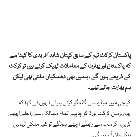
پاکستان کرکٹ ٹیم کے سابق کپتان شاہد آفریدی کا کہنا ہے
کہ پاکستان اور بھارت کے معاملات ٹھیک کرنے ہیں تو کرکٹ
کے ذریعے ہوں گے ، ہمیں بھی دھمکیاں ملتی تھی لیکن
ہم بھارت جاتے تھے۔
کراچی میں میڈیا سے گفتگو کرتے ہوئے انہوں نے کہا کہ
چیٸرمین کرکٹ بورڈ کو چاہیے تمام ممالک سے رابطےاچھے
کریں، اگر سب سے رابطے اچھے ہونگے تو غیر ملکی ٹیمیں
پاکستان آٸیں گی۔