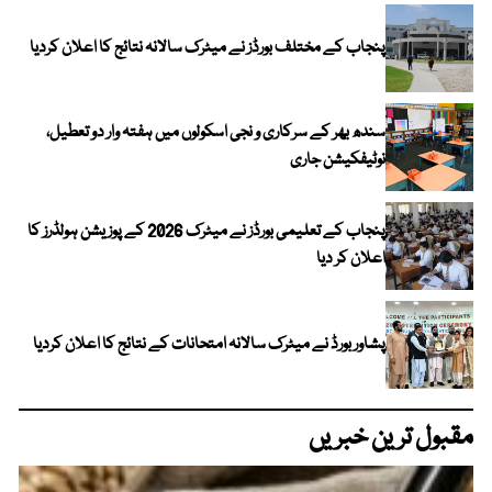
پنجاب کے مختلف بورڈز نے میٹرک سالانہ نتائج کا اعلان کردیا
سندھ بھر کے سرکاری و نجی اسکولوں میں ہفتہ وار دو تعطیل،
نوٹیفکیشن جاری
پنجاب کے تعلیمی بورڈز نے میٹرک 2026 کے پوزیشن ہولڈرز کا
اعلان کر دیا
پشاور بورڈ نے میٹرک سالانہ امتحانات کے نتائج کا اعلان کردیا
مقبول ترین خبریں