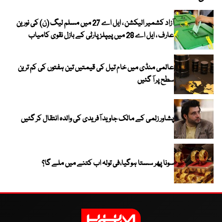
آزاد کشمیر الیکشن ، ایل اے 27 میں مسلم لیگ (ن) کی نورین
عارف ، ایل اے 28 میں پیپلز پارٹی کے بازل نقوی کامیاب
عالمی منڈی میں خام تیل کی قیمتیں تین ہفتوں کی کم ترین
سطح پر آ گئیں
پشاور زلمی کے مالک جاوید آفریدی کی والدہ انتقال کر گئیں
سونا پھر سستا ہوگیا،فی تولہ اب کتنے میں ملے گا؟