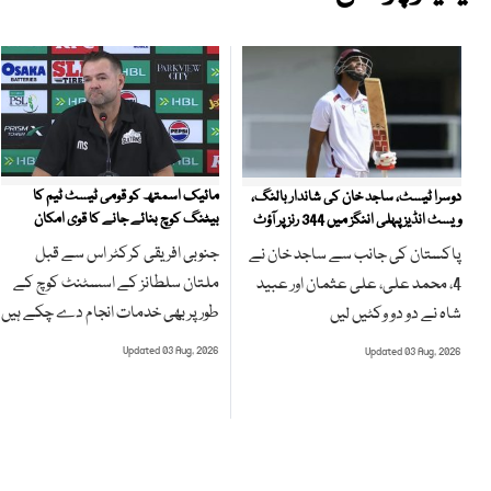
مائیک اسمتھ کو قومی ٹیسٹ ٹیم کا
دوسرا ٹیسٹ، ساجد خان کی شاندار بالنگ،
بیٹنگ کوچ بنائے جانے کا قوی امکان
ویسٹ انڈیز پہلی اننگز میں 344 رنز پر آؤٹ
جنوبی افریقی کرکٹر اس سے قبل
پاکستان کی جانب سے ساجد خان نے
ملتان سلطانز کے اسسٹنٹ کوچ کے
4، محمد علی، علی عثمان اور عبید
طور پر بھی خدمات انجام دے چکے ہیں
شاہ نے دو دو وکٹیں لیں
Updated 03 Aug, 2026
Updated 03 Aug, 2026