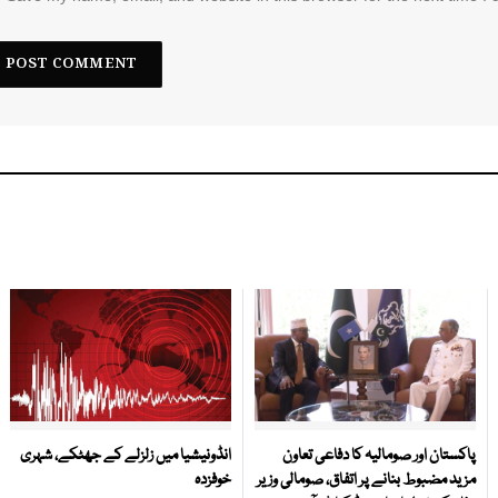
پاکستان اور صومالیہ کا دفاعی تعاون
انڈونیشیا میں زلزلے کے جھٹکے، شہری
مزید مضبوط بنانے پر اتفاق، صومالی وزیر
خوفزدہ