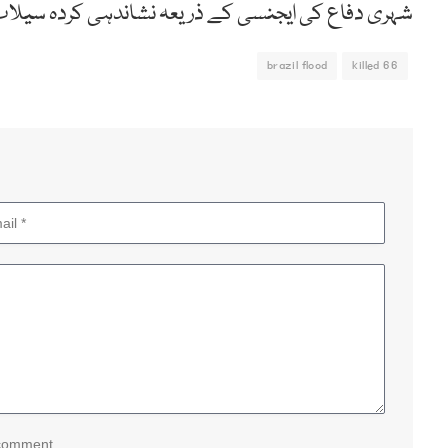
شہری دفاع کی ایجنسی کے ذریعہ نشاندہی کردہ سیلاب 
brazil flood
66 killed
 comment.