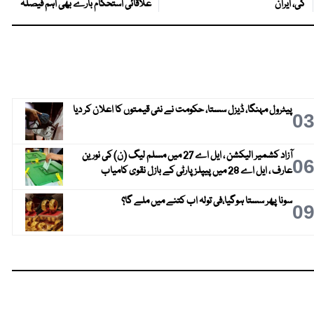
گی، ایران
علاقائی استحکام بارے بھی اہم فیصلہ
پیٹرول مہنگا، ڈیزل سستا، حکومت نے نئی قیمتوں کا اعلان کر دیا
0
آزاد کشمیر الیکشن ، ایل اے 27 میں مسلم لیگ (ن) کی نورین
0
عارف ، ایل اے 28 میں پیپلز پارٹی کے بازل نقوی کامیاب
سونا پھر سستا ہوگیا،فی تولہ اب کتنے میں ملے گا؟
0