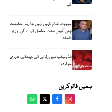
گیا
موجودہ نظام کہیں نہیں جا رہا، حکومت
اپنی آئینی مدت مکمل کرے گی، وزیر
داخلہ
انڈونیشیا میں زلزلے کے جھٹکے، شہری
خوفزدہ
ہمیں فالو کریں
WhatsApp
Twitter
Facebook
Facebook