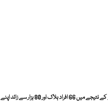
جنوبی برازیل میں سیلاب اور مٹی کے تودے گرنے کے نتیجے میں 66 افراد ہلاک اور 80 ہزار سے زائد اپنے