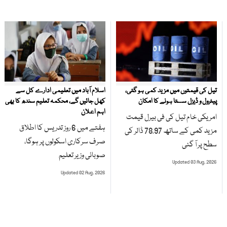
تیل کی قیمتوں میں مزید کمی ہو گئی،
اسلام آباد میں تعلیمی ادارے کل سے
پیٹرول و ڈیزل سستا ہونے کا امکان
کھل جائیں گے، محکمہ تعلیم سندھ کا بھی
اہم اعلان
امریکی خام تیل کی فی بیرل قیمت
ہفتے میں 6 روز تدریس کا اطلاق
مزید کمی کے ساتھ 78.97 ڈالر کی
صرف سرکاری اسکولوں پر ہوگا،
سطح پر آ گئی
صوبائی وزیر تعلیم
Updated 03 Aug, 2026
Updated 02 Aug, 2026