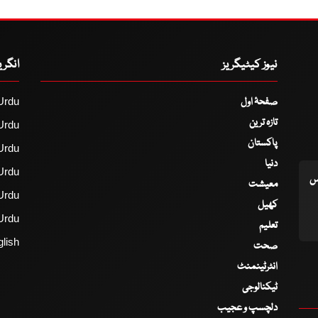
نیوز کیٹیگریز
انگر
صفحۂ اول
Urdu
تازہ ترین
Urdu
پاکستان
Urdu
دنیا
Urdu
اس
معیشت
Urdu
کھیل
Urdu
تعلیم
lish
صحت
انٹرٹینمنٹ
ٹیکنالوجی
دلچسپ و عجیب