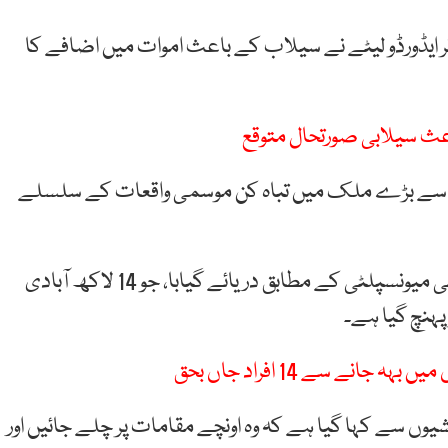
 ایڈورڈو لیٹے نے سیلاب کے باعث اموات میں اضافے کا
اعث سیلابی صورتحال متوقع
سب سے بڑے ملک میں تباہ کن موسمی واقعات کے سلسلے
پورٹو الیگری مکمل طور پر سیلاب میں ڈوبا ہوا ہے، مقامی میونسپلٹی کے مطابق دریائے گیابا، جو 14 لاکھ آبادی
انے سے 14 افراد جاں بحق
وں سے کہا گیا ہے کہ وہ اونچے مقامات پر چلے جائیں اور