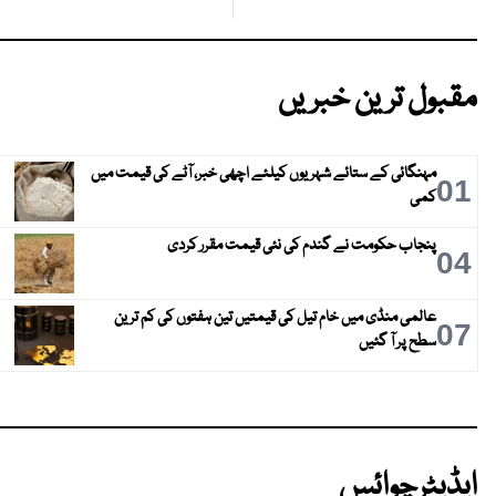
مقبول ترین خبریں
مہنگائی کے ستائے شہریوں کیلئے اچھی خبر، آٹے کی قیمت میں
01
کمی
پنجاب حکومت نے گندم کی نئی قیمت مقرر کردی
04
عالمی منڈی میں خام تیل کی قیمتیں تین ہفتوں کی کم ترین
07
سطح پر آ گئیں
ایڈیٹرچوائس