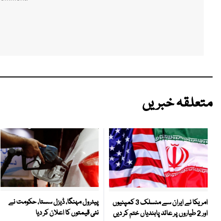
متعلقہ خبریں
پیٹرول مہنگا، ڈیزل سستا، حکومت نے
امریکا نے ایران سے منسلک 3 کمپنیوں
نئی قیمتوں کا اعلان کر دیا
اور 2 طیاروں پر عائد پابندیاں ختم کر دیں