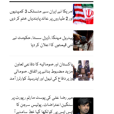
امریکا نے ایران سے منسلک 3 کمپنیوں
اور 2 طیاروں پر عائد پابندیاں ختم کر دیں
پیٹرول مہنگا، ڈیزل سستا، حکومت نے
نئی قیمتوں کا اعلان کر دیا
پاکستان اور صومالیہ کا دفاعی تعاون
مزید مضبوط بنانے پر اتفاق، صومالی
وزیر دفاع کی نیول اور ایئرہیڈ کوارٹرز آمد
میر رضا علی کی پوسٹ مارٹم رپورٹ پر
سنگین اعتراضات، پولیس سرجن کا
ایس ایس پی کو لکھا گیا خط سامنے آ