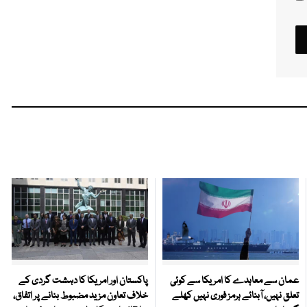
عمان سے معاہدے کا امریکا سے کوئی
پاکستان اور امریکا کا دہشت گردی کے
تعلق نہیں، آبنائے ہرمز فوری نہیں کھلے
خلاف تعاون مزید مضبوط بنانے پر اتفاق،