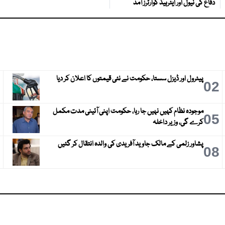
دفاع کی نیول اور ایئرہیڈ کوارٹرز آمد
پیٹرول اور ڈیزل سستا، حکومت نے نئی قیمتوں کا اعلان کر دیا
3
02
موجودہ نظام کہیں نہیں جا رہا، حکومت اپنی آئینی مدت مکمل
6
05
کرے گی، وزیر داخلہ
پشاور زلمی کے مالک جاوید آفریدی کی والدہ انتقال کر گئیں
9
08