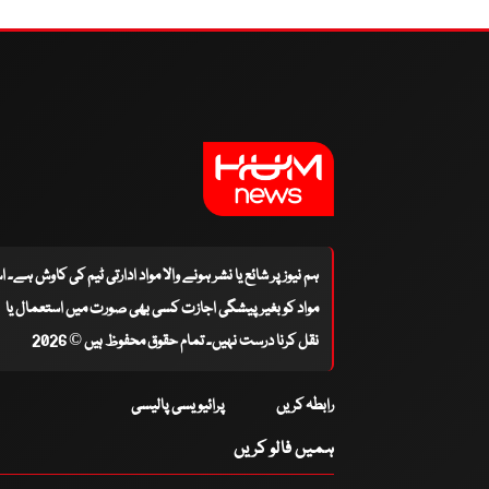
ہم نیوز پر شائع یا نشر ہونے والا مواد ادارتی ٹیم کی کاوش ہے۔ 
مواد کو بغیر پیشگی اجازت کسی بھی صورت میں استعمال یا
نقل کرنا درست نہیں۔ تمام حقوق محفوظ ہیں © 2026
رابطہ کریں
پرائیویسی پالیسی
ہمیں فالو کریں