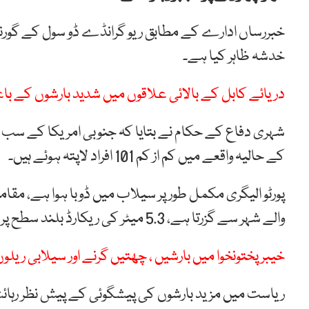
خبررساں ادارے کے مطابق ریو گرانڈے ڈو سول کے گورنر
خدشہ ظاہر کیا ہے۔
دریائے کابل کے بالائی علاقوں میں شدید بارشوں کے ب
شہری دفاع کے حکام نے بتایا کہ جنوبی امریکا کے 
کے حالیہ واقعے میں کم از کم 101 افراد لاپتہ ہوئے ہیں۔
والے شہر سے گزرتا ہے، 5.3 میٹر کی ریکارڈ بلند سطح پر پہنچ گیا ہے۔
خیبر پختونخوا میں بارشیں ، چھتیں گرنے اور سیلابی ریلوں میں بہہ ج
ریاست میں مزید بارشوں کی پیشگوئی کے پیش نظر رہائشی