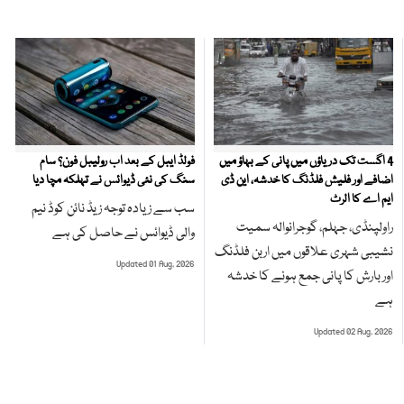
4 اگست تک دریاؤں میں پانی کے بہاؤ میں
فولڈ ایبل کے بعد اب رولیبل فون؟ سام
اضافے اور فلیش فلڈنگ کا خدشہ، این ڈی
سنگ کی نئی ڈیوائس نے تہلکہ مچا دیا
ایم اے کا الرٹ
سب سے زیادہ توجہ زیڈ نائن کوڈ نیم
راولپنڈی، جہلم، گوجرانوالہ سمیت
والی ڈیوائس نے حاصل کی ہے
نشیبی شہری علاقوں میں اربن فلڈنگ
Updated 01 Aug, 2026
اور بارش کا پانی جمع ہونے کا خدشہ
ہے
Updated 02 Aug, 2026