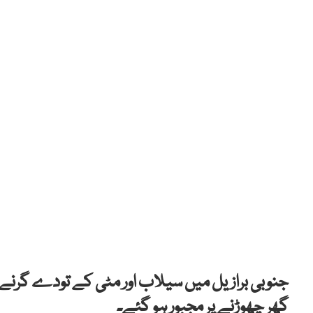
گھر چھوڑنے پر مجبور ہو گئے۔