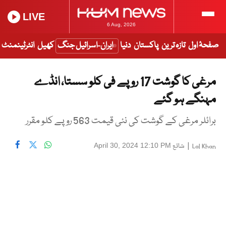
LIVE
6 Aug, 2026
صفحۂ اول
تازہ ترین
پاکستان
دنیا
ایران-اسرائیل جنگ
کھیل
انٹرٹینمنٹ
مرغی کا گوشت 17 روپے فی کلو سستا، انڈے
مہنگے ہو گئے
برائلر مرغی کے گوشت کی نئی قیمت 563 روپے کلو مقرر
|
شائع
April 30, 2024 12:10 PM
Lal Khan