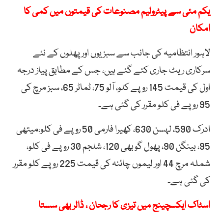
یکم مئی سے پیٹرولیم مصنوعات کی قیمتوں میں کمی کا
امکان
لاہور انتظامیہ کی جانب سے سبزیوں اور پھلوں کے نئے
سرکاری ریٹ جاری کئے گئے ہیں، جس کے مطابق پیاز درجہ
اول کی قیمت 145 روپے کلو، آلو 75، ٹماٹر 65، سبز مرچ کی
95 روپے فی کلو مقرر کی گئی ہے۔
ادرک 590، لہسن 630، کھیرا فارمی 50 روپے فی کلو،میتھی
95، بینگن 90، پھول گوبھی 120، شلجم 30 روپے فی کلو،
شملہ مرچ 44 اور لیموں چائنہ کی قیمت 225 روپے کلو مقرر
کی گئی ہے۔
اسٹاک ایکسچینج میں تیزی کا رجحان ، ڈالر بھی سستا