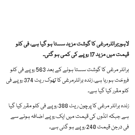
لاہور:برائلرمرغی کا گوشت مزید سستا ہو گیا ہے، فی کلو
قیمت میں مزید 17 روپے کی کمی ہو گئی۔
برائلر مرغی کا گوشت سستا ہونے کے بعد 563 روپے فی کلو
فروخت ہو رہا ہے، زندہ برائلرمرغی کا تھوک ریٹ 374 روپے فی
کلو مقرر کیا گیا ہے۔
زندہ برائلر مرغی کا پرچون ریٹ 388 روپے فی کلو مقرر کیا گیا
ہے جبکہ انڈوں کی قیمت میں ایک روپے اضافہ ہونے سے
فی درجن قیمت 240 روپے ہو گئی ہے۔