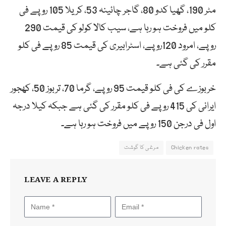
مٹر 190، گھیا کدو 80، گاجر چائینہ 53، کریلا 105 روپے فی
کلو میں فروخت ہو رہا ہے، سیب کالا کولو کی قیمت 290
روپے، امرود 120روپے، اسٹرابیری کی قیمت 85 روپے فی کلو
مقرر کی گئی ہے۔
خربوزے کی فی کلو قیمت 95 روپے، گرما 70، تربوز 50، کھجور
ایرانی کی 415 روپے فی کلو مقرر کی گئی ہے جبکہ کیلا درجہ
اول فی درجن 150 روپے میں فروخت ہو رہا ہے۔
Chicken rates
مرغی کا گوشت
LEAVE A REPLY