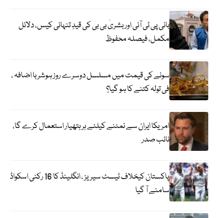
بانی پی ٹی آئی اور بشریٰ بی بی کی قیدِ تنہائی کیس، دلائل
مکمل، فیصلہ محفوظ
سونے کی قیمت میں مسلسل دوسرے روز ہوشربا اضافہ ،
فی تولہ کتنے کا ہو گیا؟
امریکا ایران سے نمٹنے کیلئے ہر ہتھیار استعمال کرے گا،
نائب صدر
پاکستان کیخلاف ٹیسٹ سیریز ، انگلینڈ کا 16 رکنی اسکواڈ
سامنے آ گیا