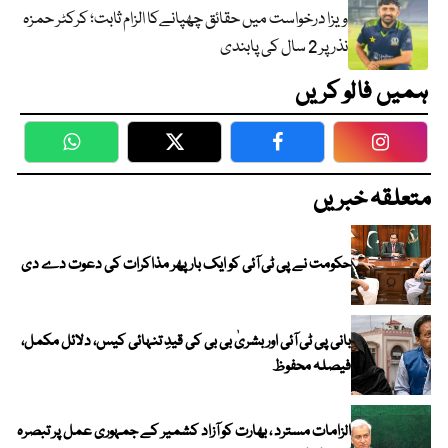
ویزا درخواست میں حقائق چھپانےکا الزام ثابت؛ کرکٹر حمزہ
نذر پر 2 سال کی پابندی
ہمیں فالو کریں
WhatsApp
Twitter
Facebook
Faceboo
متعلقہ خبریں
حکومت نے پی ٹی آئی کو ایک بارپھر مذاکرات کی دعوت دے دی
بانی پی ٹی آئی اور بشریٰ بی بی کی قیدِ تنہائی کیس، دلائل مکمل،
فیصلہ محفوظ
الزامات مسترد ، بھارت کو آزاد کشمیر کے جمہوری عمل پر تبصرہ