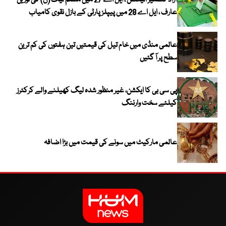
آزاد کشمیر الیکشن ، ایل اے 27 میں مسلم لیگ (ن) کی نورین
عارف ، ایل اے 28 میں پیپلز پارٹی کے بازل نقوی کامیاب
عالمی منڈی میں خام تیل کی قیمتیں تین ہفتوں کی کم ترین
سطح پر آ گئیں
پی سی بی کا ایکشن، غیر منظور شدہ لیگ کھیلنے والے کرکٹرز
کیلئے سخت وارننگ
عالمی مارکیٹ میں سونے کی قیمت میں بڑا اضافہ