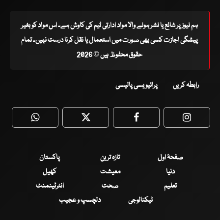
ہم نیوز پر شائع یا نشر ہونے والا مواد ادارتی ٹیم کی کاوش ہے۔ اس مواد کو بغیر
پیشگی اجازت کسی بھی صورت میں استعمال یا نقل کرنا درست نہیں۔ تمام
حقوق محفوظ ہیں © 2026
رابطہ کریں
پرائیویسی پالیسی
WhatsApp
Twitter
Facebook
Faceboo
صفحۂ اول
تازہ ترین
پاکستان
دنیا
معیشت
کھیل
تعلیم
صحت
انٹرٹینمنٹ
ٹیکنالوجی
دلچسپ و عجیب