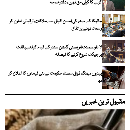
کرنے کا کوئی حق نہیں ، دفتر خارجہ
جائیکا کے صدر کی احسن اقبال سے ملاقات، ترقیاتی تعاون کو
وسعت دینے پر اتفاق
لاانفورسمنٹ انویسٹی گیشن سنٹر کے قیام کیلئے پائلٹ
پراجیکٹ شروع کرنے کا فیصلہ
پیٹرول مہنگا، ڈیزل سستا، حکومت نے نئی قیمتوں کا اعلان کر
دیا
مقبول ترین خبریں