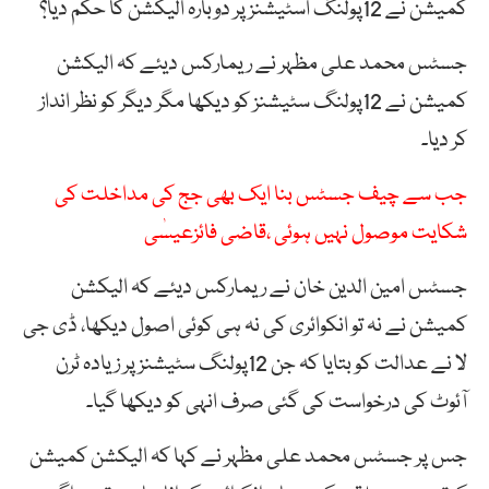
کمیشن نے 12پولنگ اسٹیشنز پر دوبارہ الیکشن کا حکم دیا؟
جسٹس محمد علی مظہر نے ریمارکس دیئے کہ الیکشن
کمیشن نے 12پولنگ سٹیشنز کو دیکھا مگر دیگر کو نظر انداز
کر دیا۔
جب سے چیف جسٹس بنا ایک بھی جج کی مداخلت کی
شکایت موصول نہیں ہوئی ،قاضی فائزعیسٰی
جسٹس امین الدین خان نے ریمارکس دیئے کہ الیکشن
کمیشن نے نہ تو انکوائری کی نہ ہی کوئی اصول دیکھا، ڈی جی
لا نے عدالت کو بتایا کہ جن 12پولنگ سٹیشنز پر زیادہ ٹرن
آئوٹ کی درخواست کی گئی صرف انہی کو دیکھا گیا۔
جس پر جسٹس محمد علی مظہر نے کہا کہ الیکشن کمیشن