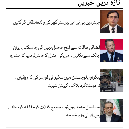
تازہ ترین خبریں
چیئرمین پی ٹی آئی بیرسٹر گوہر کی والدہ انتقال کر گئیں
فضائی طاقت سے فتح حاصل نہیں کی جا سکتی ، ایران
جنگ سے نکلیں ، امریکی جنرل کا صدر ٹرمپ کو مشورہ
ہنگو اور بلوچستان میں سکیورٹی فورسز کی کارروائیاں ،
10دہشتگرد ہلاک ، کیپٹن شہید
مسلمان متحد ہوں تو ہر چیلنج کا ڈٹ کر مقابلہ کر سکتے
ہیں، ایرانی وزیر خارجہ