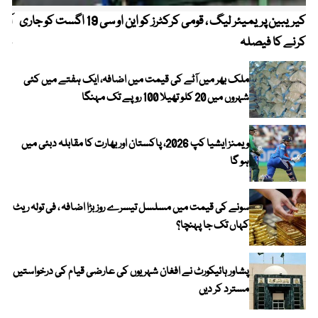
کیریبین پریمیئر لیگ ، قومی کرکٹرز کو این او سی 19 اگست کو جاری
آز
کرنے کا فیصلہ
چھی
ملک بھر میں آٹے کی قیمت میں اضافہ، ایک ہفتے میں کئی
شہروں میں 20 کلو تھیلا 100 روپے تک مہنگا
ویمنز ایشیا کپ 2026، پاکستان اور بھارت کا مقابلہ دبئی میں
ہو گا
سونے کی قیمت میں مسلسل تیسرے روز بڑا اضافہ ، فی تولہ ریٹ
کہاں تک جا پہنچا؟
پشاور ہائیکورٹ نے افغان شہریوں کی عارضی قیام کی درخواستیں
مسترد کر دیں