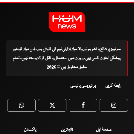
ہم نیوز پر شائع یا نشر ہونے والا مواد ادارتی ٹیم کی کاوش ہے۔ اس مواد کو بغیر
پیشگی اجازت کسی بھی صورت میں استعمال یا نقل کرنا درست نہیں۔ تمام
حقوق محفوظ ہیں © 2026
رابطہ کریں
پرائیویسی پالیسی
WhatsApp
Twitter
Facebook
Faceboo
صفحۂ اول
تازہ ترین
پاکستان