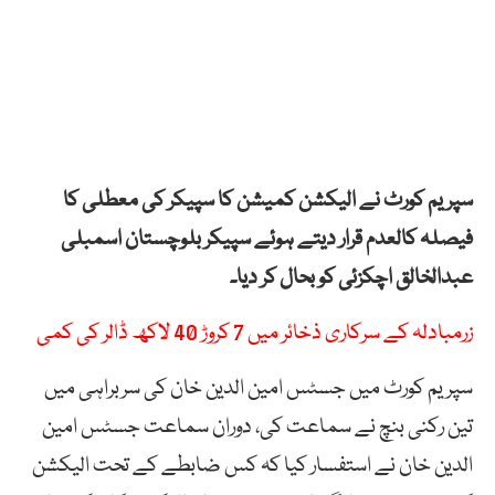
سپریم کورٹ نے الیکشن کمیشن کا سپیکر کی معطلی کا
فیصلہ کالعدم قرار دیتے ہوئے سپیکر بلوچستان اسمبلی
عبدالخالق اچکزئی کو بحال کر دیا۔
زرمبادلہ کے سرکاری ذخائر میں 7 کروڑ 40 لاکھ ڈالر کی کمی
سپریم کورٹ میں جسٹس امین الدین خان کی سربراہی میں
تین رکنی بنچ نے سماعت کی، دوران سماعت جسٹس امین
الدین خان نے استفسار کیا کہ کس ضابطے کے تحت الیکشن