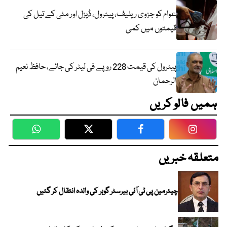
عوام کو جزوی ریلیف، پیٹرول، ڈیزل اور مٹی کے تیل کی
قیمتوں میں کمی
پیٹرول کی قیمت 228 روپے فی لیٹر کی جائے، حافظ نعیم
الرحمان
ہمیں فالو کریں
WhatsApp
Twitter
Facebook
Faceboo
متعلقہ خبریں
چیئرمین پی ٹی آئی بیرسٹر گوہر کی والدہ انتقال کر گئیں