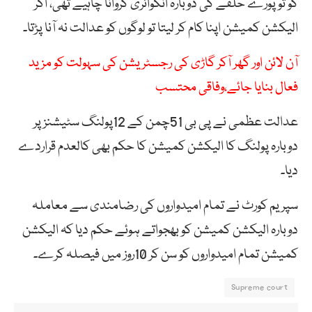
کو تو پورے حلقے کی دوبارہ انکوائری کروانا چاہیے تھی، اگر
الیکشن کمیشن اپنا کام کر لیتا تو لوگوں کو عدالت نہ آنا پڑتا۔
آن لائن اور گھر آکر گاڑی کی رجسٹریشن کی سہولت کو مزید
فعال بنایا جائے،وفاقی محتسب
عدالت عظمی نے پی بی 51چمن کے 12پولنگ سٹیشنز پر
دوبارہ پولنگ کا الیکشن کمیشن کا حکم بھی کالعدم قراردے
دیا۔
سپریم کورٹ نے تمام امیدواروں کی رضامندی سے معاملہ
دوبارہ الیکشن کمیشن کو بھجواتے ہوئے حکم دیا کہ الیکشن
کمیشن تمام امیدواروں کو سن کر 10روز میں فیصلہ کرے۔
Supreme court