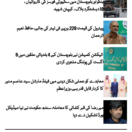
ہنگو اور بلوچستان میں سکیورٹی فورسز کی کارروائیاں ،
10دہشتگرد ہلاک ، کیپٹن شہید
پیٹرول کی قیمت 228 روپے فی لیٹر کی جائے، حافظ نعیم
الرحمان
الیکشن کمیشن نے بلوچستان کے 4 بلدیاتی حلقوں میں 9
اگست کی پولنگ ملتوی کردی
معاہدے کو عملی شکل دینے میں فیلڈ مارشل سید عاصم منیر
کا کردار قابل قدر ہے، وزیراعظم
میر رضا کی قبر کشائی کا معاملہ، سندھ حکومت نے نیا میڈیکل
بورڈ تشکیل دے دیا