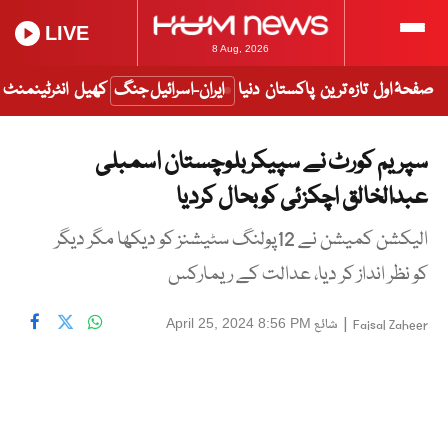
LIVE
8 Aug, 2026
صفحۂ اول
تازہ ترین
پاکستان
دنیا
ایران-اسرائیل جنگ
کھیل
انٹرٹینمنٹ
سپریم کورٹ نے سپیکربلوچستان اسمبلی
عبدالخالق اچکزئی کوبحال کردیا
الیکشن کمیشن نے 12پولنگ سٹیشنز کو دیکھا مگر دیگر
کو نظر انداز کر دیا، عدالت کے ریمارکس
|
شائع
April 25, 2024 8:56 PM
Faisal Zaheer