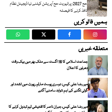
حج 2027: پرائیویٹ حج آپریشن کیلئے نیا ڈیجیٹل نظام
نافذ کرنے کا فیصلہ
ہمیں فالو کریں
WhatsApp
Twitter
Facebook
Faceboo
متعلقہ خبریں
جماعت اسلامی کا 16 اگست سے ملک بھر میں بیک وقت
دھرنوں کا اعلان
میر رضا علی کیس: دوسری پوسٹ مارٹم رپورٹ میں تشدد اور
گولی لگنے کے اہم شواہد سامنے آگئے
میر رضا علی کیس، جبران ناصر کا تفتیشی ٹیم تبدیل کرنے کا