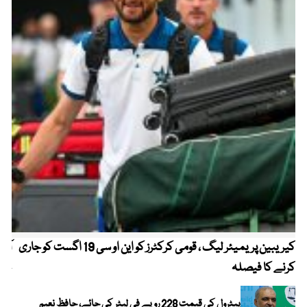
کیریبین پریمیئر لیگ ، قومی کرکٹرز کو این او سی 19 اگست کو جاری
آز
کرنے کا فیصلہ
چھی
پیٹرول کی قیمت 228 روپے فی لیٹر کی جائے، حافظ نعیم