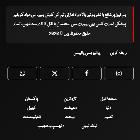
ہم نیوز پر شائع یا نشر ہونے والا مواد ادارتی ٹیم کی کاوش ہے۔ اس مواد کو بغیر
پیشگی اجازت کسی بھی صورت میں استعمال یا نقل کرنا درست نہیں۔ تمام
حقوق محفوظ ہیں © 2026
رابطہ کریں
پرائیویسی پالیسی
WhatsApp
Twitter
Facebook
Faceboo
صفحۂ اول
تازہ ترین
پاکستان
دنیا
معیشت
کھیل
تعلیم
صحت
انٹرٹینمنٹ
ٹیکنالوجی
دلچسپ و عجیب