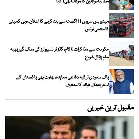
مطالبہ، والدین کا موقف بھی آ گیا
میٹرو بس سروس 11 اگست سے بند کرنے کا اعلان، نجی کمپنی
کا حتمی نوٹس
حکومت سے مذاکرات ناکام، گڈز ٹرانسپورٹرز کی ملک گیر پہیہ
جام ہڑتال شروع
پاک سعودی ترکیہ دفاعی معاہدہ، بھارت بھی پاکستان کے
اسٹریٹجک فوائد کا معترف
مقبول ترین خبریں