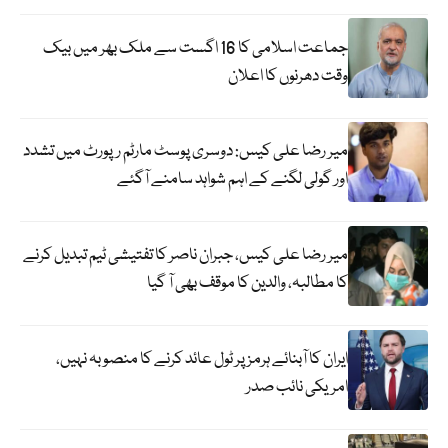
جماعت اسلامی کا 16 اگست سے ملک بھر میں بیک
وقت دھرنوں کا اعلان
میر رضا علی کیس: دوسری پوسٹ مارٹم رپورٹ میں تشدد
اور گولی لگنے کے اہم شواہد سامنے آگئے
میر رضا علی کیس، جبران ناصر کا تفتیشی ٹیم تبدیل کرنے
کا مطالبہ، والدین کا موقف بھی آ گیا
ایران کا آبنائے ہرمز پر ٹول عائد کرنے کا منصوبہ نہیں،
امریکی نائب صدر