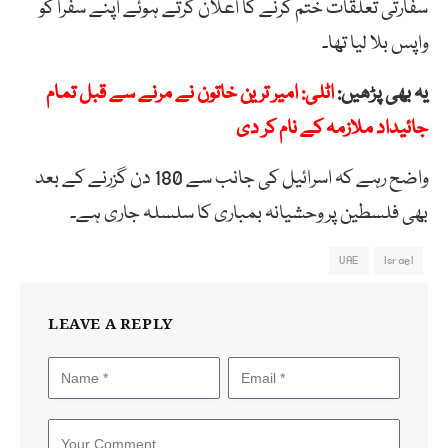
سفارتی تعلقات ختم کرنے کا اعلان کرتے ہوئے اپنے سفرا کو
واپس بلا لیا تھا۔
یہ بھی پڑھیں:
اٹلی: امیر ترین خاتون نے مرنے سے قبل تمام
جائیداد ملازمہ کے نام کر دی
واضح رہے کہ اسرائیل کی جانب سے 180 دن گزرنے کے بعد
بھی فلسطین پر وحشیانہ بمباری کا سلسلہ جاری ہے۔
UAE
Israel
LEAVE A REPLY