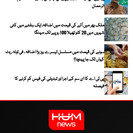
الرحمان
ملک بھر میں آٹے کی قیمت میں اضافہ، ایک ہفتے میں کئی
شہروں میں 20 کلو تھیلا 100 روپے تک مہنگا
سونے کی قیمت میں مسلسل تیسرے روز بڑا اضافہ ، فی تولہ ریٹ
کہاں تک جا پہنچا؟
پی ٹی اے کا ای سم کے اجرا اور تبدیلی کی فیس کم کرنے کا
فیصلہ