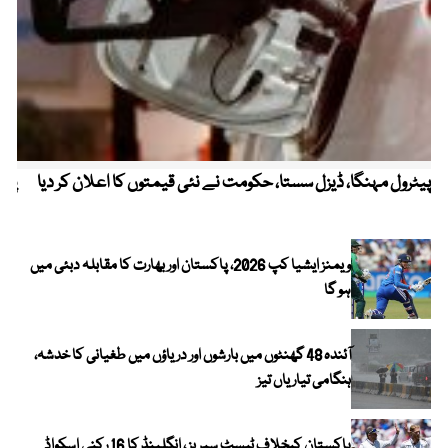
پیٹرول مہنگا، ڈیزل سستا، حکومت نے نئی قیمتوں کا اعلان کر دیا
پنج
ویمنز ایشیا کپ 2026، پاکستان اور بھارت کا مقابلہ دبئی میں
ہو گا
آئندہ 48 گھنٹوں میں بارشوں اور دریاؤں میں طغیانی کا خدشہ،
ہنگامی تیاریاں تیز
پاکستان کیخلاف ٹیسٹ سیریز ، انگلینڈ کا 16 رکنی اسکواڈ