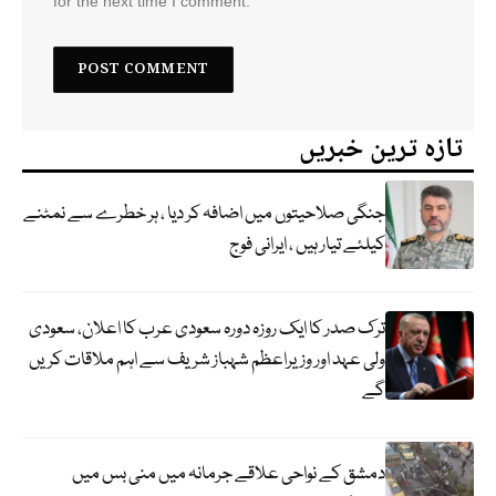
for the next time I comment.
تازہ ترین خبریں
جنگی صلاحیتوں میں اضافہ کر دیا ، ہر خطرے سے نمٹنے
کیلئے تیار ہیں ، ایرانی فوج
ترک صدر کا ایک روزہ دورہ سعودی عرب کا اعلان، سعودی
ولی عہد اور وزیراعظم شہباز شریف سے اہم ملاقات کریں
گے
دمشق کے نواحی علاقے جرمانہ میں منی بس میں