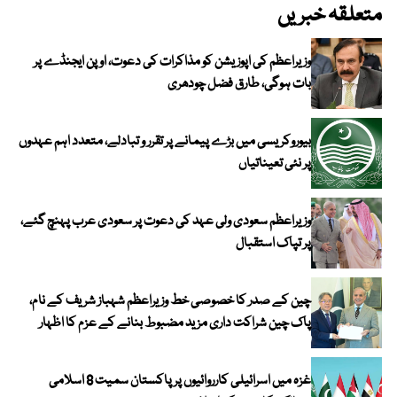
متعلقہ خبریں
وزیراعظم کی اپوزیشن کو مذاکرات کی دعوت، اوپن ایجنڈے پر
بات ہوگی، طارق فضل چودھری
بیوروکریسی میں بڑے پیمانے پر تقرر و تبادلے، متعدد اہم عہدوں
پر نئی تعیناتیاں
وزیراعظم سعودی ولی عہد کی دعوت پر سعودی عرب پہنچ گئے،
پر تپاک استقبال
چین کے صدر کا خصوصی خط وزیراعظم شہباز شریف کے نام،
پاک چین شراکت داری مزید مضبوط بنانے کے عزم کا اظہار
غزہ میں اسرائیلی کارروائیوں پر پاکستان سمیت 8 اسلامی