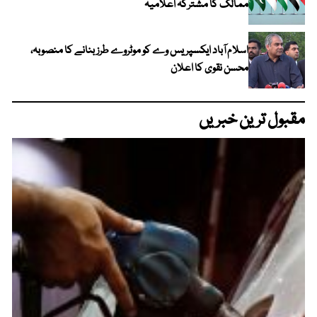
ممالک کا مشترکہ اعلامیہ
اسلام آباد ایکسپریس وے کو موٹروے طرز بنانے کا منصوبہ،
محسن نقوی کا اعلان
مقبول ترین خبریں