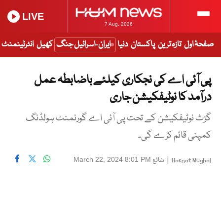
LIVE
7 Aug, 2026
صفحۂ اول
تازہ ترین
پاکستان
دنیا
ایران-اسرائیل جنگ
کھیل
انٹرٹینمنٹ
پی آئی اے کی نجکاری کیلئے باضابطہ عمل
درآمد کا نوٹیفکیشن جاری
گزٹ نوٹیفکیشن کے تحت پی آئی اے گورنمنٹ ہولڈنگ
کمپنی قائم کرے گی۔
|
شائع
March 22, 2024 8:01 PM
Hasnat Mughal