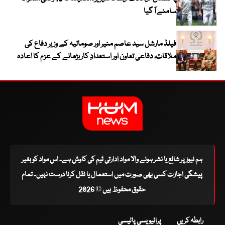
سامنے آ گیا
فیلڈ مارشل سید عاصم منیر اور صومالیہ کے وزیر دفاع کی
ملاقات، دفاعی تعاون اور استعدادِ کار بڑھانے کے عزم کا اعادہ
ہم نیوز پر شائع یا نشر ہونے والا مواد ادارتی ٹیم کی کاوش ہے۔ اس مواد کو بغیر
پیشگی اجازت کسی بھی صورت میں استعمال یا نقل کرنا درست نہیں۔ تمام
حقوق محفوظ ہیں © 2026
رابطہ کریں
پرائیویسی پالیسی