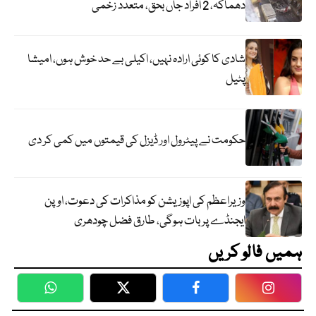
دھماکہ، 2 افراد جاں بحق، متعدد زخمی
شادی کا کوئی ارادہ نہیں، اکیلی بے حد خوش ہوں، امیشا
پٹیل
حکومت نے پیٹرول اور ڈیزل کی قیمتوں میں کمی کر دی
وزیراعظم کی اپوزیشن کو مذاکرات کی دعوت، اوپن
ایجنڈے پر بات ہوگی، طارق فضل چودھری
ہمیں فالو کریں
WhatsApp
Twitter
Facebook
Faceboo