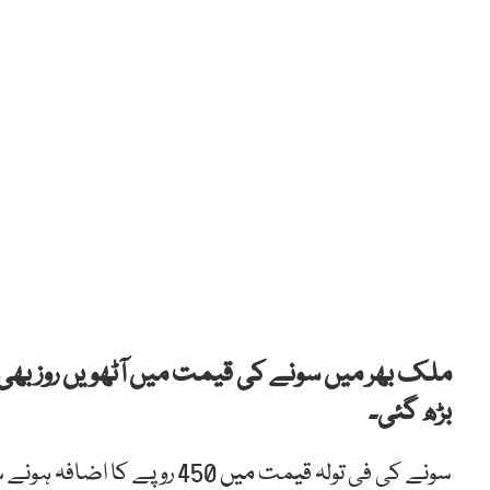
ملک بھر میں سونے کی قیمت میں آٹھویں روز بھی ا
بڑھ گئی۔
سونے کی فی تولہ قیمت میں 450 روپے کا اضافہ ہونے سے سونا 2 لاکھ 28 ہزار 600 روپے تولہ ہوگیا۔