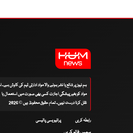
ہم نیوز پر شائع یا نشر ہونے والا مواد ادارتی ٹیم کی کاوش ہے۔ 
مواد کو بغیر پیشگی اجازت کسی بھی صورت میں استعمال یا
نقل کرنا درست نہیں۔ تمام حقوق محفوظ ہیں © 2026
رابطہ کریں
پرائیویسی پالیسی
ہمیں فالو کریں