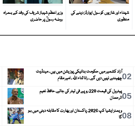
شہداء اور غازیوں کو سول ایوارڈز دینے کی
وزیر اعظم شہباز شریف کی وفد کے ہمراہ
منظوری
روضہ رسولؐ پر حاضری
آزاد کشمیر میں حکومت بنانیکی پوزیشن میں ہیں ، مینڈیٹ
3
02
چھیننے نہیں دیں گے ، رانا ثناء اللہ ، امیر مقام
پیٹرول کی قیمت 228 روپے فی لیٹر کی جائے، حافظ نعیم
6
05
الرحمان
ویمنز ایشیا کپ 2026، پاکستان اور بھارت کا مقابلہ دبئی میں ہو
9
08
گا