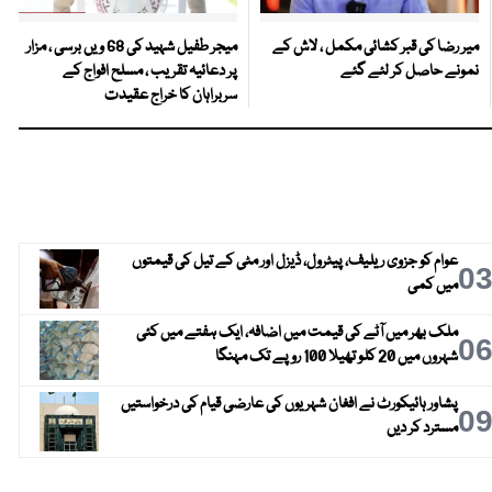
میر رضا کی قبر کشائی مکمل ، لاش کے
میجر طفیل شہید کی 68 ویں برسی ، مزار
نمونے حاصل کر لئے گئے
پر دعائیہ تقریب ، مسلح افواج کے
سربراہان کا خراج عقیدت
عوام کو جزوی ریلیف، پیٹرول، ڈیزل اور مٹی کے تیل کی قیمتوں
0
میں کمی
ملک بھر میں آٹے کی قیمت میں اضافہ، ایک ہفتے میں کئی
0
شہروں میں 20 کلو تھیلا 100 روپے تک مہنگا
پشاور ہائیکورٹ نے افغان شہریوں کی عارضی قیام کی درخواستیں
0
مسترد کر دیں