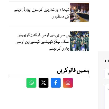
شہداء اور غازیوں کو سول ایوارڈز دینے
کی منظوری
پی سی بی نے قومی کرکٹرز کو بیرون
ملک لیگز کھیلنے کیلئے این او سی
جاری کر دیئے
L
ہمیں فالو کریں
WhatsApp
Twitter
Facebook
Facebook