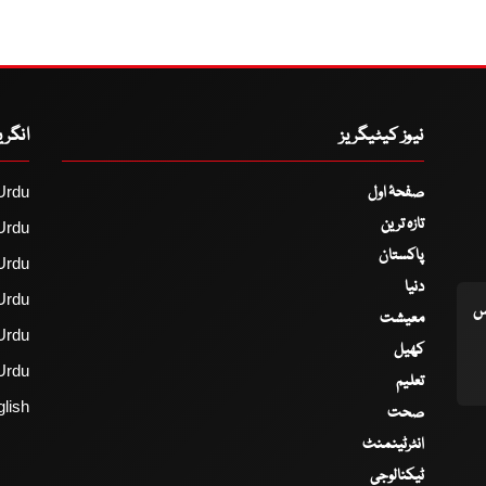
نیوز کیٹیگریز
انگر
صفحۂ اول
Urdu
تازہ ترین
Urdu
پاکستان
Urdu
دنیا
Urdu
اس
معیشت
Urdu
کھیل
Urdu
تعلیم
lish
صحت
انٹرٹینمنٹ
ٹیکنالوجی