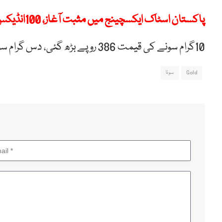
پاکستان اسٹاک ایکسچینج میں مثبت آغاز، 100انڈیکس میں 401پوائنٹس کااضافہ
10گرام سونے کی قیمت 386 روپے بڑھ گئی، دس گرام سونا ایک لاکھ 95 ہزار 988 روپے کا ہو گیا۔
Gold
سونا