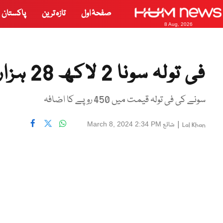
صفحۂ اول
تازہ ترین
پاکستان
8 Aug, 2026
فی تولہ سونا 2 لاکھ 28 ہزار 600 روپے کا ہوگیا
سونے کی فی تولہ قیمت میں 450 روپے کا اضافہ
|
شائع
March 8, 2024 2:34 PM
Lal Khan