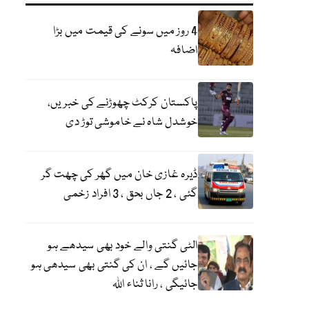
4 روز میں سونے کی قیمت میں بڑا
اضافہ
پاکستان کرکٹ چھوڑنے کی خبریں،
خوشدل شاہ نے خاموشی توڑ دی
ڈیرہ غازی خان میں گھر کی چھت گر
گئی ، 2 جاں بحق ، 3 افراد زخمی
الٹی گنتی والے خود بھی سیدھے ہو
جائیں گے ، ان کی گنتی بھی سیدھی ہو
جائیگی ، رانا ثناء اللہ