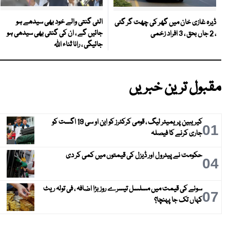
الٹی گنتی والے خود بھی سیدھے ہو
ڈیرہ غازی خان میں گھر کی چھت گر گئی
جائیں گے ، ان کی گنتی بھی سیدھی ہو
، 2 جاں بحق ، 3 افراد زخمی
جائیگی ، رانا ثناء اللہ
مقبول ترین خبریں
کیریبین پریمیئر لیگ ، قومی کرکٹرز کو این او سی 19 اگست کو
01
جاری کرنے کا فیصلہ
حکومت نے پیٹرول اور ڈیزل کی قیمتوں میں کمی کر دی
04
سونے کی قیمت میں مسلسل تیسرے روز بڑا اضافہ ، فی تولہ ریٹ
07
کہاں تک جا پہنچا؟