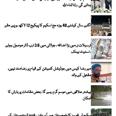
بنائے گی ، رانا ثناء اللہ
اگلے سال کیلئے 40 روزہ حج اسکیم کا پیکیج 12 لاکھ روپے مقرر
ترسیلات زر میں بڑا اضافہ ، جولائی میں 3.6 ارب ڈالر موصول ہوئے
، اسٹیٹ بینک
میر رضا کیس میں جوڈیشل کمیشن کے قیام پر رضامند نہیں،
مقتول کے والد
بیشتر علاقوں میں موسم گرم رہے گا ، بعض مقامات پر بارش کا
امکان
سکیورٹی فورسز کا بلوچستان میں آپریشن ، فتنہ الہندوستان کے