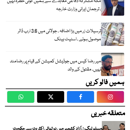
مکہ مشترکہ دفاعی معاہدے سے ہمیں کوئی خطرہ نہیں
، ترجمان ایرانی وزارت خارجہ
ترسیلات زر میں بڑا اضافہ ، جولائی میں 3.6 ارب ڈالر
موصول ہوئے ، اسٹیٹ بینک
میر رضا کیس میں جوڈیشل کمیشن کے قیام پر رضامند
نہیں، مقتول کے والد
ہمیں فالو کریں
WhatsApp
Twitter
Facebook
Faceboo
متعلقہ خبریں
مسلم لیگ ن آزاد کشمیر میں دو تہائی اکثریت سے حکومت