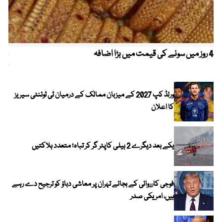
4 روز میں سونے کی قیمت میں بڑا اضافہ
خیب
کیا
ورلڈ کپ 2027 کے میزبان ممالک کے درمیان ٹی ٹوئنٹی سیریز
کا اعلان
یکے بعد دیگرے 2 ہیلی کاپٹر گر کر تباہ؛ متعدد ہلاکتیں
فوجی کارروائی کے بجائے تہران پر معاشی دباؤ کو ترجیح دے رہے
ہیں، امریکی صدر