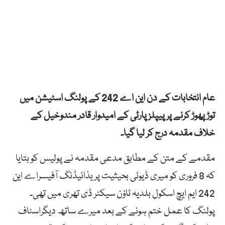
عام انتخابات کے دن این اے 242 کے پولنگ اسٹیشن میں
توڑ پھوڑ کرنے پر پیپلز پارٹی کے امیدوار قادر مندوخیل کے
خلاف مقدمہ درج کر لیا گیا۔
مقدمے کے متن کے مطابق مدعی مقدمہ نے پولیس کو بتایا
کہ 8 فروری کو میری ڈیوٹی بحیثیت پریذائیڈنگ آفیسراے این
242 ایم ایچ اسکول بلدیہ ٹاؤن سیکٹر ڈی تھری میں تھی۔
پولنگ کا عمل ختم ہونے کے بعد میرے ساتھ دیگراسٹاف