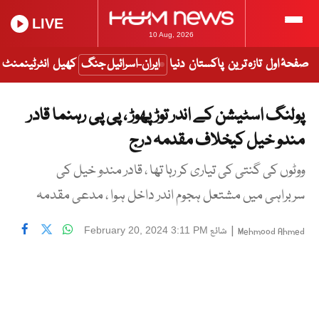
LIVE
10 Aug, 2026
صفحۂ اول
تازہ ترین
پاکستان
دنیا
ایران-اسرائیل جنگ
کھیل
انٹرٹینمنٹ
پولنگ اسٹیشن کے اندر توڑ پھوڑ ، پی پی رہنما قادر
مندو خیل کیخلاف مقدمہ درج
ووٹوں کی گنتی کی تیاری کر رہا تھا ، قادر مندو خیل کی
سربراہی میں مشتعل ہجوم اندر داخل ہوا ، مدعی مقدمہ
|
شائع
February 20, 2024 3:11 PM
Mehmood Ahmed