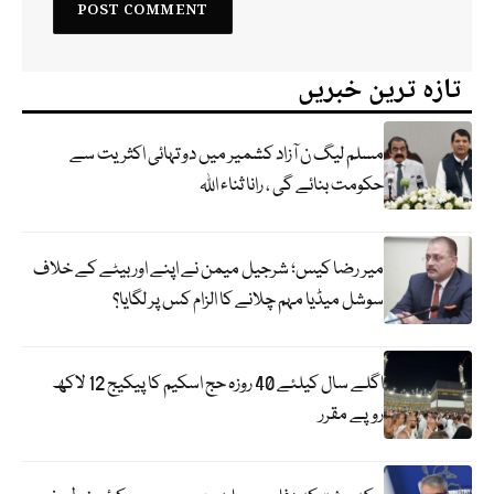
تازہ ترین خبریں
مسلم لیگ ن آزاد کشمیر میں دو تہائی اکثریت سے
حکومت بنائے گی ، رانا ثناء اللہ
میر رضا کیس؛ شرجیل میمن نے اپنے اور بیٹے کے خلاف
سوشل میڈیا مہم چلانے کا الزام کس پر لگایا؟
اگلے سال کیلئے 40 روزہ حج اسکیم کا پیکیج 12 لاکھ
روپے مقرر