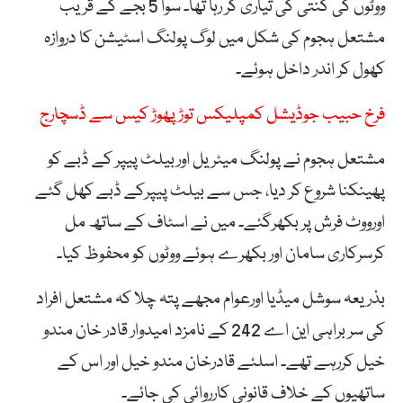
ووٹوں کی گنتی کی تیاری کر رہا تھا۔ سوا 5 بجے کے قریب
مشتعل ہجوم کی شکل میں لوگ پولنگ اسٹیشن کا دروازہ
کھول کر اندر داخل ہوئے۔
فرخ حبیب جوڈیشل کمپلیکس توڑ پھوڑ کیس سے ڈسچارج
مشتعل ہجوم نے پولنگ میٹریل اوربیلٹ پیپر کے ڈبے کو
پھینکنا شروع کر دیا، جس سے بیلٹ پیپرکے ڈبے کھل گئے
اورووٹ فرش پر بکھرگئے۔ میں نے اسٹاف کے ساتھ مل
کرسرکاری سامان اور بکھرے ہوئے ووٹوں کو محفوظ کیا۔
بذریعہ سوشل میڈیا اورعوام مجھے پتہ چلا کہ مشتعل افراد
کی سر براہی این اے 242 کے نامزد امیدوار قادر خان مندو
خیل کررہے تھے۔ اسلئے قادرخان مندو خیل اور اس کے
ساتھیوں کے خلاف قانونی کارروائی کی جائے۔