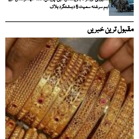
اہم سرغنہ سمیت 5 دہشتگرد ہلاک
مقبول ترین خبریں