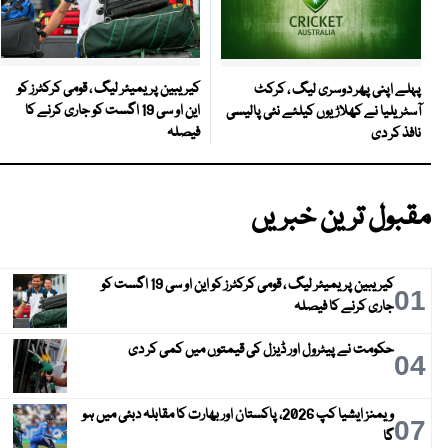
کیریبین پریمیئر لیگ ، قومی کرکٹرز کو
پہلے اپنی پھر دوسری لیگ ، کرکٹ
این او سی 19 اگست کو جاری کرنے کا
آسٹریلیا نے کھلاڑیوں کیلئے نئی پالیسی
فیصلہ
نافذ کر دی
مقبول ترین خبریں
کیریبین پریمیئر لیگ ، قومی کرکٹرز کو این او سی 19 اگست کو
01
جاری کرنے کا فیصلہ
حکومت نے پیٹرول اور ڈیزل کی قیمتوں میں کمی کر دی
04
ویمنز ایشیا کپ 2026، پاکستان اور بھارت کا مقابلہ دبئی میں ہو
07
گا