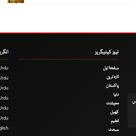
نیوز کیٹیگریز
انگر
صفحۂ اول
Urdu
تازہ ترین
Urdu
پاکستان
Urdu
دنیا
Urdu
اس
معیشت
Urdu
کھیل
Urdu
تعلیم
lish
صحت