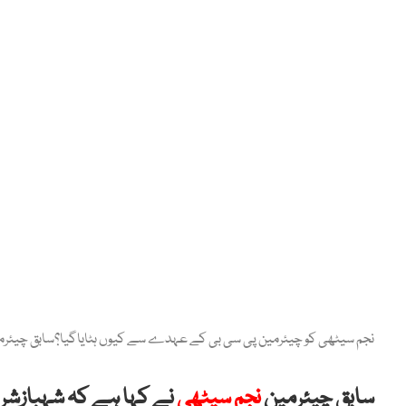
نجم سیٹھی کو چیئرمین پی سی بی کے عہدے سے کیوں ہٹایاگیا؟سابق چیئرم
سابق چیئرمین
نجم سیٹھی
نے کہا ہے کہ شہبازشر