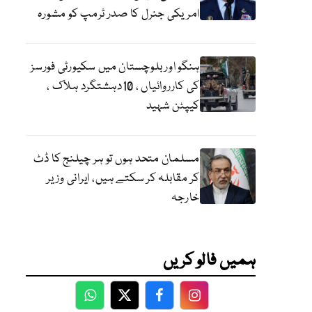
امریکی جنرل کا صدر ٹرمپ کو مشورہ
ہنگو اور بلوچستان میں سکیورٹی فورسز
کی کارروائیاں ، 10دہشتگرد ہلاک ،
کیپٹن شہید
مسلمان متحد ہوں تو ہر چیلنج کا ڈٹ
کر مقابلہ کر سکتے ہیں، ایرانی وزیر
خارجہ
ہمیں فالو کریں
WhatsApp
Twitter
Facebook
Facebook