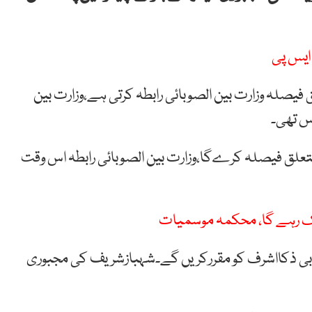
فیصلہ وزارت بین الصوبائی رابطہ کرتی ہے،وزارت بین
اس تھی۔
متعلق فیصلہ کرےگا،وزارت بین الصوبائی رابطہ اس وقت
ک رہے گا، محکمہ موسمیات
 بی ذکااشرف کو مقررکریں گے۔شہبازشریف کی مجبوری