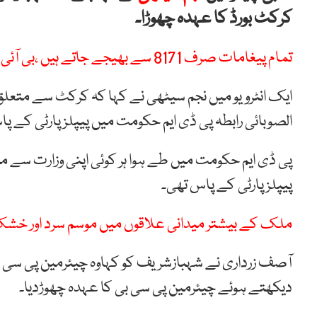
کرکٹ بورڈ کا عہدہ چھوڑا۔
تمام پیغامات صرف 8171 سے بھیجے جاتے ہیں ،بی آئی ایس پی
ایک انٹرویو میں نجم سیٹھی نے کہا کہ کرکٹ سے متعلق 
الصوبائی رابطہ پی ڈی ایم حکومت میں پیپلزپارٹی کے پ
پی ڈی ایم حکومت میں طے ہوا ہر کوئی اپنی وزارت سے 
پیپلزپارٹی کے پاس تھی۔
ملک کے بیشتر میدانی علاقوں میں موسم سرد اور خش
آصف زرداری نے شہبازشریف کو کہاوہ چیئرمین پی سی
دیکھتے ہوئے چیئرمین پی سی بی کا عہدہ چھوڑدیا۔