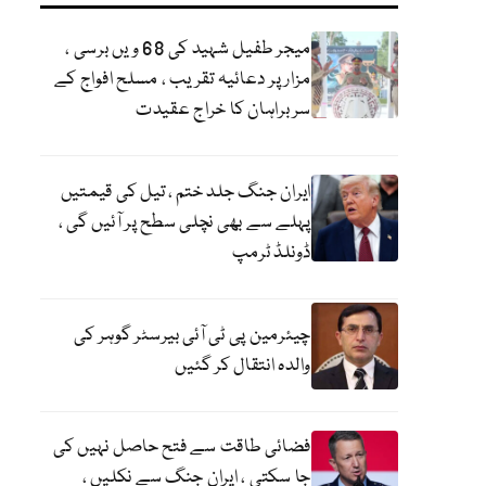
میجر طفیل شہید کی 68 ویں برسی ،
مزار پر دعائیہ تقریب ، مسلح افواج کے
سربراہان کا خراج عقیدت
ایران جنگ جلد ختم ، تیل کی قیمتیں
پہلے سے بھی نچلی سطح پر آئیں گی ،
ڈونلڈ ٹرمپ
چیئرمین پی ٹی آئی بیرسٹر گوہر کی
والدہ انتقال کر گئیں
فضائی طاقت سے فتح حاصل نہیں کی
جا سکتی ، ایران جنگ سے نکلیں ،