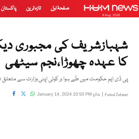
صفحۂ اول
تازہ ترین
پاکستان
8 Aug, 2026
شہبازشریف کی مجبوری دیک
کا عہدہ چھوڑا،نجم سیٹھی
پی ڈی ایم حکومت میں طے ہوا ہر کوئی اپنی وزارت سے متعلق
|
شائع
January 14, 2024 10:50 PM
Faisal Zaheer