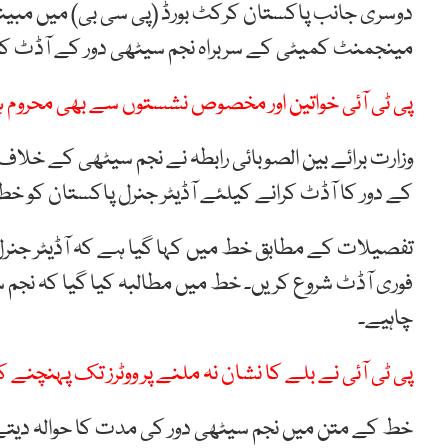
دوسری جانب پاکستان کرکٹ بورڈ (پی سی بی) میں مبی
مینجمنٹ کمیٹی کے سربراہ نجم سیٹھی دور کے آڈٹ کرا
پی ٹی آئی خواتین اور مخصوص نشستوں سے بھی محروم 
وزارت برائے بین الصوبائی رابطہ نے نجم سیٹھی کے خلا
کے دور کا آڈٹ کرانے کیلئے آڈیٹر جنرل پاکستان کو خط
تفصیلات کے مطابق خط میں کہا گیا ہے کہ آڈیٹر جنرل پ
فوری آڈٹ شروع کریں۔ خط میں مطالبہ کیا گیا کہ نجم س
چاہیے۔
پی ٹی آئی نے بلے کا نشان نہ ملنے پر ووٹرز تک پہنچنے کا