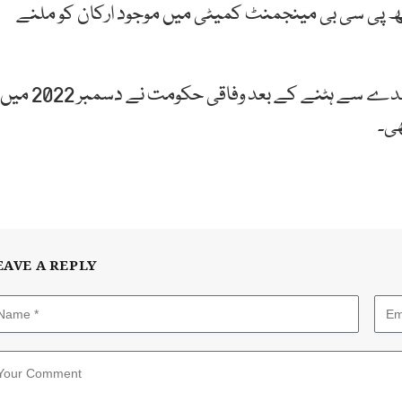
ھ پی سی بی مینجمنٹ کمیٹی میں موجود ارکان کو ملنے
خیال رہے کہ سابق چیئرمین پی سی بی رمیز راجہ کے عہدے سے ہٹنے کے بعد وفاقی حکومت نے دسمبر 2022 میں
ی۔
EAVE A REPLY