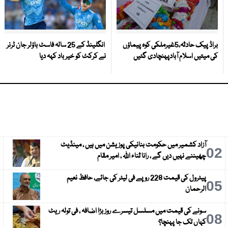
براڈ پیک حادثہ،5غیرملکی کوہ پیماؤں
انگلینڈ کے 25 سالہ فاسٹ باؤلر جان ٹرنر
کی میتیں اسلام آبادپہنچادی گئیں
نے کرکٹ کو خیر باد کہہ دیا
آزاد کشمیر میں حکومت بنانیکی پوزیشن میں ہیں ، مینڈیٹ
3
02
چھیننے نہیں دیں گے ، رانا ثناء اللہ ، امیر مقام
پیٹرول کی قیمت 228 روپے فی لیٹر کی جائے، حافظ نعیم
6
05
الرحمان
سونے کی قیمت میں مسلسل تیسرے روز بڑا اضافہ ، فی تولہ ریٹ
9
08
کہاں تک جا پہنچا؟