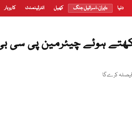
دنیا
ایران-اسرائیل جنگ
کھیل
انٹرٹینمنٹ
کاروبار
ھتے ہوئے چیئرمین پی سی بی
 فیصلہ کرےگا