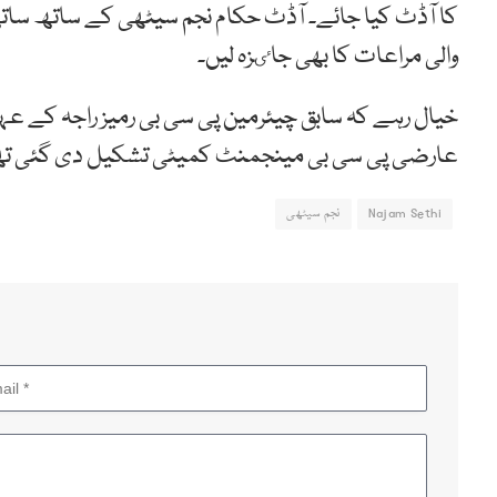
کا آڈٹ کیا جائے۔ آڈٹ حکام نجم سیٹھی کے ساتھ سات
والی مراعات کا بھی جاٸزہ لیں۔
عارضی پی سی بی مینجمنٹ کمیٹی تشکیل دی گئی تھ
Najam Sethi
نجم سیٹھی