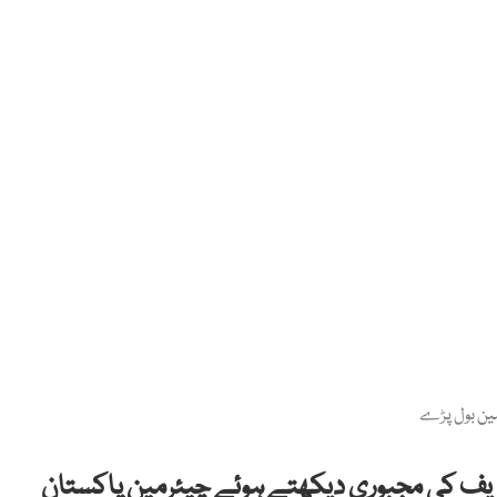
ین بول پڑے
یف کی مجبوری دیکھتے ہوئے چیئرمین پاکستان