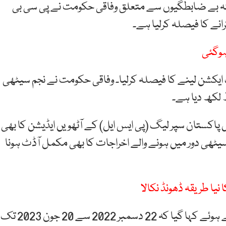
نہ بے ضابطگیوں سے متعلق وفاقی حکومت نے پی سی بی
نے کا فیصلہ کرلیا ہے۔
ہوگئی
ف ایکشن لینے کا فیصلہ کرلیا۔ وفاقی حکومت نے نجم سیٹھی
 لکھ دیا ہے۔
اکستان سپر لیگ (پی ایس ایل) کے آٹھویں ایڈیشن کا بھی
یٹھی دور میں ہونے والے اخراجات کا بھی مکمل آڈٹ ہونا
 نیا طریقہ ڈھونڈ نکالا
خط کے متن میں نجم سیٹھی دور کی مدت کا حوالہ دیتے ہوئے کہا گیا کہ 22 دسمبر 2022 سے 20 جون 2023 تک