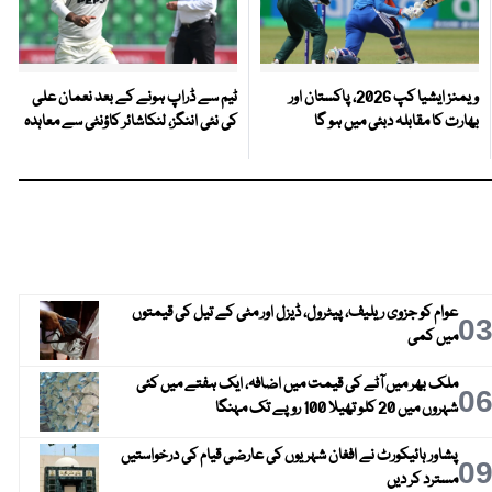
ویمنز ایشیا کپ 2026، پاکستان اور
ٹیم سے ڈراپ ہونے کے بعد نعمان علی
بھارت کا مقابلہ دبئی میں ہو گا
کی نئی اننگز، لنکاشائر کاؤنٹی سے معاہدہ
عوام کو جزوی ریلیف، پیٹرول، ڈیزل اور مٹی کے تیل کی قیمتوں
0
میں کمی
ملک بھر میں آٹے کی قیمت میں اضافہ، ایک ہفتے میں کئی
0
شہروں میں 20 کلو تھیلا 100 روپے تک مہنگا
پشاور ہائیکورٹ نے افغان شہریوں کی عارضی قیام کی درخواستیں
0
مسترد کر دیں