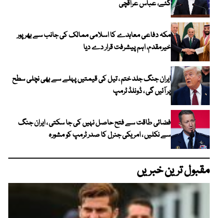
گئے، عباس عراقچی
مکہ دفاعی معاہدے کا اسلامی ممالک کی جانب سے بھرپور
خیرمقدم، اہم پیشرفت قرار دے دیا
ایران جنگ جلد ختم ، تیل کی قیمتیں پہلے سے بھی نچلی سطح
پر آئیں گی ، ڈونلڈ ٹرمپ
فضائی طاقت سے فتح حاصل نہیں کی جا سکتی ، ایران جنگ
سے نکلیں ، امریکی جنرل کا صدر ٹرمپ کو مشورہ
مقبول ترین خبریں