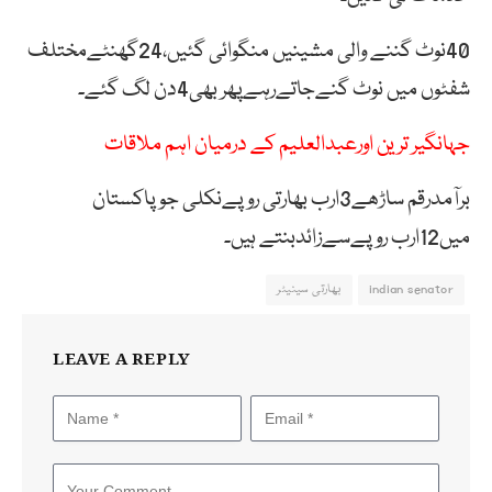
40نوٹ گننے والی مشینیں منگوائی گئیں،24گھنٹےمختلف
شفٹوں میں نوٹ گنےجاتےرہےپھر بھی4دن لگ گئے۔
جہانگیر ترین اورعبدالعلیم کے درمیان اہم ملاقات
برآمدرقم ساڑھے3ارب بھارتی روپےنکلی جوپاکستان
میں12ارب روپےسےزائدبنتے ہیں۔
indian senator
بھارتی سینیٹر
LEAVE A REPLY