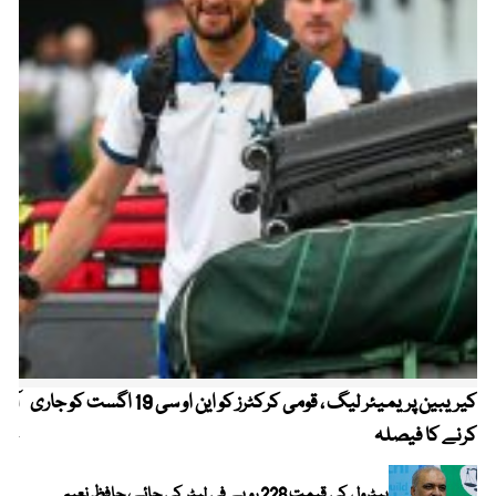
کیریبین پریمیئر لیگ ، قومی کرکٹرز کو این او سی 19 اگست کو جاری
آز
کرنے کا فیصلہ
چھی
پیٹرول کی قیمت 228 روپے فی لیٹر کی جائے، حافظ نعیم