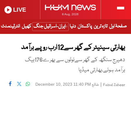
LIVE
8 Aug, 2026
صفحۂ اول
تازہ ترین
پاکستان
دنیا
ایران-اسرائیل جنگ
کھیل
انٹرٹینمنٹ
بھارتی سینیٹر کے گھر سے12ارب روپے برآمد
دھیرج سنگھ کے گھر سےنوٹوں سے بھرے176بیگ
برآمد ہوئے،بھارتی میڈیا
|
شائع
December 10, 2023 11:40 PM
Faisal Zaheer