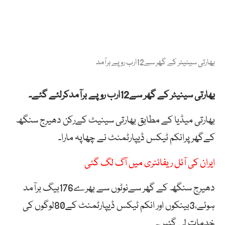
بھارتی سینیٹر کے گھر سے12ارب روپے برآمد
بھارتی سینیٹر کے گھر سے12ارب روپے برآمدکرلئے گئے۔
بھارتی میڈیا کے مطابق بھارتی سینیٹ کےرکن دھیرج سنگھ
کےگھرپرانکم ٹیکس ڈیپارٹمنٹ نے چھاپہ مارا۔
ایران کی آئل ریفائنری میں آگ لگ گئی
دھیرج سنگھ کے گھر سےنوٹوں سے بھرے176بیگ برآمد
ہوئے،3بینکوں اور انکم ٹیکس ڈیپارٹمنٹ کے80لوگوں کی
خدمات لی گئیں۔