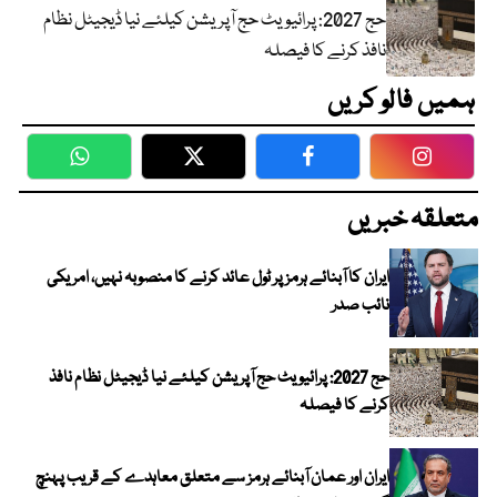
حج 2027: پرائیویٹ حج آپریشن کیلئے نیا ڈیجیٹل نظام
نافذ کرنے کا فیصلہ
ہمیں فالو کریں
WhatsApp
Twitter
Facebook
Faceboo
متعلقہ خبریں
ایران کا آبنائے ہرمز پر ٹول عائد کرنے کا منصوبہ نہیں، امریکی
نائب صدر
حج 2027: پرائیویٹ حج آپریشن کیلئے نیا ڈیجیٹل نظام نافذ
کرنے کا فیصلہ
ایران اور عمان آبنائے ہرمز سے متعلق معاہدے کے قریب پہنچ