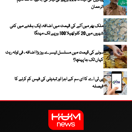
الرحمان
ملک بھر میں آٹے کی قیمت میں اضافہ، ایک ہفتے میں کئی
شہروں میں 20 کلو تھیلا 100 روپے تک مہنگا
سونے کی قیمت میں مسلسل تیسرے روز بڑا اضافہ ، فی تولہ ریٹ
کہاں تک جا پہنچا؟
پی ٹی اے کا ای سم کے اجرا اور تبدیلی کی فیس کم کرنے کا
فیصلہ