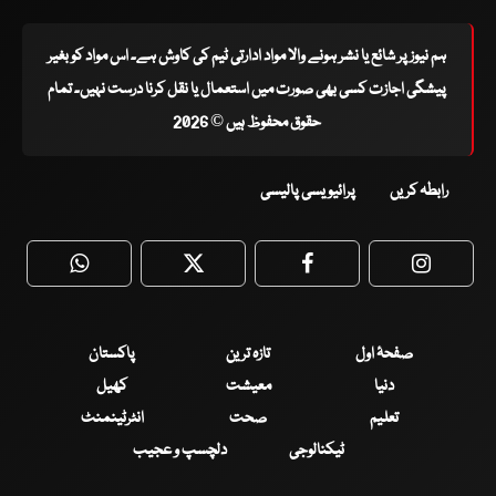
ہم نیوز پر شائع یا نشر ہونے والا مواد ادارتی ٹیم کی کاوش ہے۔ اس مواد کو بغیر
پیشگی اجازت کسی بھی صورت میں استعمال یا نقل کرنا درست نہیں۔ تمام
حقوق محفوظ ہیں © 2026
رابطہ کریں
پرائیویسی پالیسی
WhatsApp
Twitter
Facebook
Faceboo
صفحۂ اول
تازہ ترین
پاکستان
دنیا
معیشت
کھیل
تعلیم
صحت
انٹرٹینمنٹ
ٹیکنالوجی
دلچسپ و عجیب