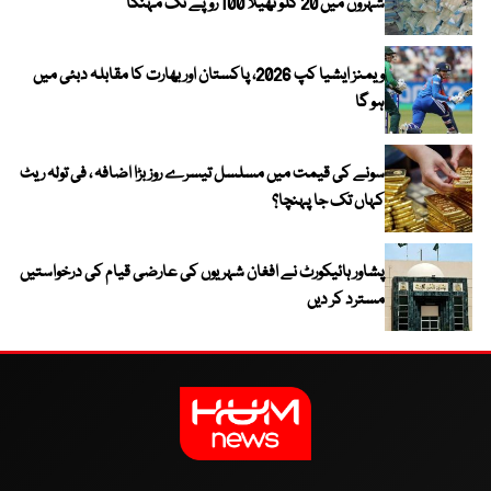
شہروں میں 20 کلو تھیلا 100 روپے تک مہنگا
ویمنز ایشیا کپ 2026، پاکستان اور بھارت کا مقابلہ دبئی میں
ہو گا
سونے کی قیمت میں مسلسل تیسرے روز بڑا اضافہ ، فی تولہ ریٹ
کہاں تک جا پہنچا؟
پشاور ہائیکورٹ نے افغان شہریوں کی عارضی قیام کی درخواستیں
مسترد کر دیں