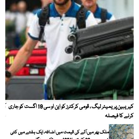
کیریبین پریمیئر لیگ ، قومی کرکٹرز کو این او سی 19 اگست کو جاری
آز
کرنے کا فیصلہ
چھی
ملک بھر میں آٹے کی قیمت میں اضافہ، ایک ہفتے میں کئی