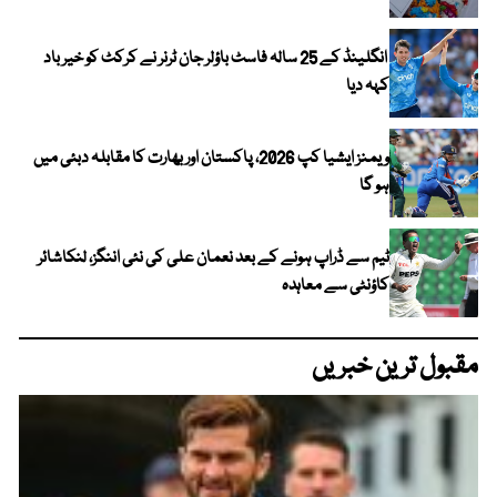
انگلینڈ کے 25 سالہ فاسٹ باؤلر جان ٹرنر نے کرکٹ کو خیر باد
کہہ دیا
ویمنز ایشیا کپ 2026، پاکستان اور بھارت کا مقابلہ دبئی میں
ہو گا
ٹیم سے ڈراپ ہونے کے بعد نعمان علی کی نئی اننگز، لنکاشائر
کاؤنٹی سے معاہدہ
مقبول ترین خبریں