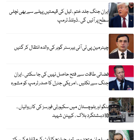
ایران جنگ جلد ختم ، تیل کی قیمتیں پہلے سے بھی نچلی
سطح پر آئیں گی ، ڈونلڈ ٹرمپ
چیئرمین پی ٹی آئی بیرسٹر گوہر کی والدہ انتقال کر گئیں
فضائی طاقت سے فتح حاصل نہیں کی جا سکتی ، ایران
جنگ سے نکلیں ، امریکی جنرل کا صدر ٹرمپ کو مشورہ
ہنگو اور بلوچستان میں سکیورٹی فورسز کی کارروائیاں ،
10دہشتگرد ہلاک ، کیپٹن شہید
مسلمان متحد ہوں تو ہر چیلنج کا ڈٹ کر مقابلہ کر سکتے