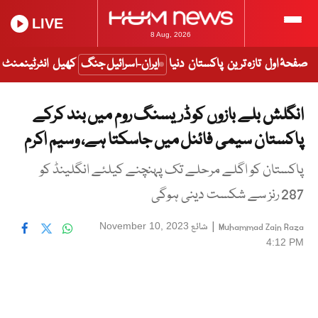
LIVE
8 Aug, 2026
صفحۂ اول
تازہ ترین
پاکستان
دنیا
ایران-اسرائیل جنگ
کھیل
انٹرٹینمنٹ
انگلش بلے بازوں کو ڈریسنگ روم میں بند کرکے
پاکستان سیمی فائنل میں جاسکتا ہے، وسیم اکرم
پاکستان کو اگلے مرحلے تک پہنچنے کیلئے انگلینڈ کو
287 رنز سے شکست دینی ہوگی
|
شائع
November 10, 2023
Muhammad Zain Raza
4:12 PM