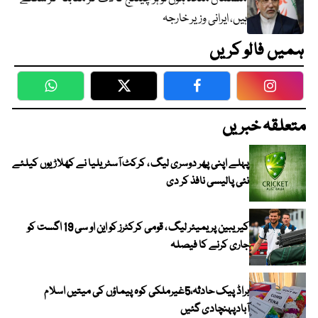
ہیں، ایرانی وزیر خارجہ
ہمیں فالو کریں
WhatsApp
Twitter
Facebook
Faceboo
متعلقہ خبریں
پہلے اپنی پھر دوسری لیگ ، کرکٹ آسٹریلیا نے کھلاڑیوں کیلئے
نئی پالیسی نافذ کر دی
کیریبین پریمیئر لیگ ، قومی کرکٹرز کو این او سی 19 اگست کو
جاری کرنے کا فیصلہ
براڈ پیک حادثہ،5غیرملکی کوہ پیماؤں کی میتیں اسلام
آبادپہنچادی گئیں