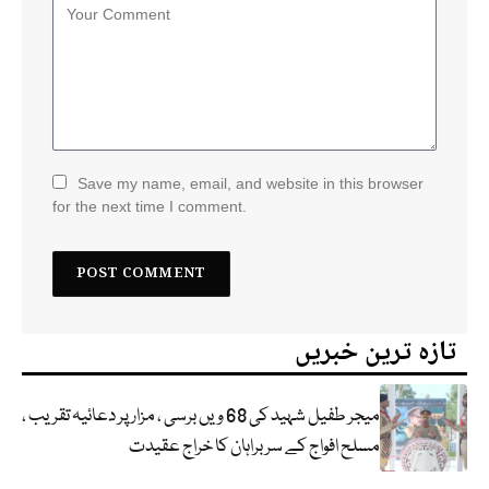
Save my name, email, and website in this browser
for the next time I comment.
تازہ ترین خبریں
میجر طفیل شہید کی 68 ویں برسی ، مزار پر دعائیہ تقریب ،
مسلح افواج کے سربراہان کا خراج عقیدت