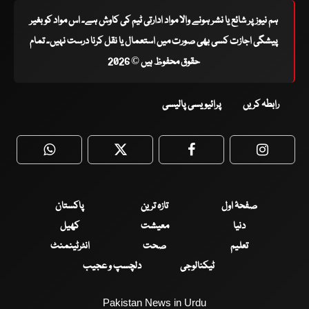
ہم نیوز پر شائع یا نشر ہونے والا مواد ادارتی ٹیم کی کاوش ہے۔ اس مواد کو بغیر
پیشگی اجازت کسی بھی صورت میں استعمال یا نقل کرنا درست نہیں۔ تمام
حقوق محفوظ ہیں © 2026
رابطہ کریں
پرائیویسی پالیسی
WhatsApp
Twitter
Facebook
Faceboo
صفحۂ اول
تازہ ترین
پاکستان
دنیا
معیشت
کھیل
تعلیم
صحت
انٹرٹینمنٹ
ٹیکنالوجی
دلچسپ و عجیب
Pakistan News in Urdu