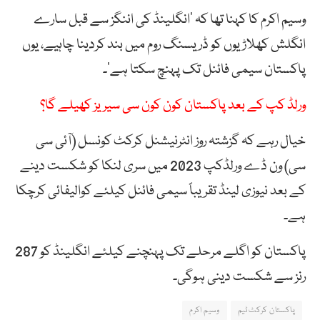
وسیم اکرم کا کہنا تھا کہ ‘انگلینڈ کی اننگز سے قبل سارے
انگلش کھلاڑیوں کو ڈریسنگ روم میں بند کردینا چاہیے، یوں
پاکستان سیمی فائنل تک پہنچ سکتا ہے‘۔
ورلڈ کپ کے بعد پاکستان کون کون سی سیریز کھیلے گا؟
خیال رہے کہ گزشتہ روز انٹرنیشنل کرکٹ کونسل (آئی سی
سی) ون ڈے ورلڈکپ 2023 میں سری لنکا کو شکست دینے
کے بعد نیوزی لینڈ تقریباً سیمی فائنل کیلئے کوالیفائی کرچکا
ہے۔
پاکستان کو اگلے مرحلے تک پہنچنے کیلئے انگلینڈ کو 287
رنز سے شکست دینی ہوگی۔
پاکستان کرکٹ ٹیم
وسیم اکرم