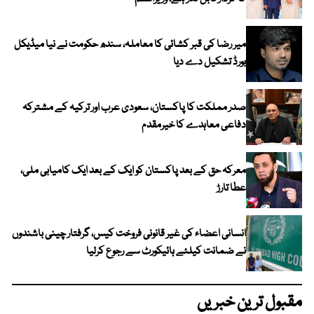
میر رضا کی قبر کشائی کا معاملہ، سندھ حکومت نے نیا میڈیکل
بورڈ تشکیل دے دیا
صدر مملکت کا پاکستان، سعودی عرب اور ترکیہ کے مشترکہ
دفاعی معاہدے کا خیرمقدم
معرکہ حق کے بعد پاکستان کو ایک کے بعد ایک کامیابی ملی،
عطا تارڑ
انسانی اعضاء کی غیر قانونی فروخت کیس، گرفتار چینی باشندوں
نے ضمانت کیلئے ہائیکورٹ سے رجوع کرلیا
مقبول ترین خبریں