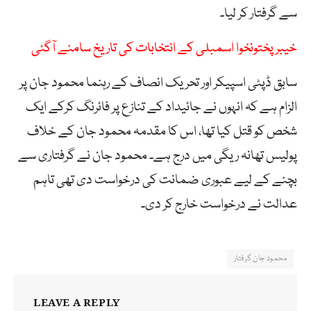
سے گرفتار کر لیا۔
خیبر پختونخوا اسمبلی کے انتخابات کی تاریخ سامنے آگئی
سابق ڈپٹی اسپیکر اور تحریک انصاف کے رہنما محمود جان پر
الزام ہے کہ انہوں نے جائیداد کے تنازع پر فائرنگ کرکے ایک
شخص کو قتل کیا تھا، اس کا مقدمہ محمود جان کے خلاف
پولیس تھانہ ریگی میں درج ہے۔ محمود جان نے گرفتاری سے
بچنے کے لیے عبوری ضمانت کی درخواست دی تھی تاہم
عدالت نے درخواست خارج کر دی۔
محمود جان گرفتار
LEAVE A REPLY