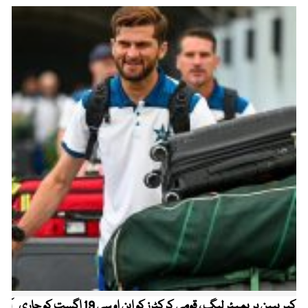
کیریبین پریمیئر لیگ ، قومی کرکٹرز کو این او سی 19 اگست کو جاری
آز