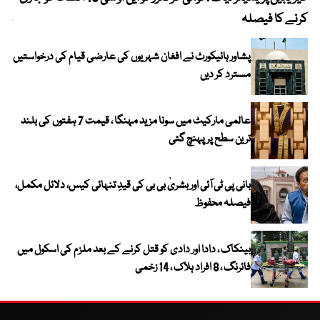
کرنے کا فیصلہ
چھی
پشاور ہائیکورٹ نے افغان شہریوں کی عارضی قیام کی درخواستیں
مسترد کر دیں
عالمی مارکیٹ میں سونا مزید مہنگا ، قیمت 7 ہفتوں کی بلند
ترین سطح پر پہنچ گئی
بانی پی ٹی آئی اور بشریٰ بی بی کی قیدِ تنہائی کیس، دلائل مکمل،
فیصلہ محفوظ
بینکاک ، دادا اور دادی کو قتل کرنے کے بعد ملزم کی اسکول میں
فائرنگ ، 8 افراد ہلاک ، 14 زخمی