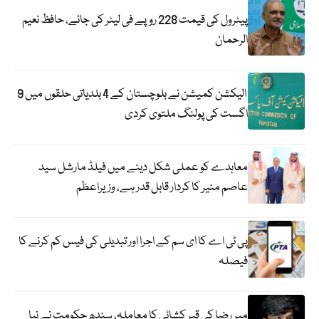
پیٹرول کی قیمت 228 روپے فی لیٹر کی جائے، حافظ نعیم
الرحمان
الیکشن کمیشن نے بلوچستان کے 4 بلدیاتی حلقوں میں 9
اگست کی پولنگ ملتوی کردی
معاہدے کو عملی شکل دینے میں فیلڈ مارشل سید
عاصم منیر کا کردار قابل قدر ہے، وزیراعظم
پی ٹی اے کا ای سم کے اجرا اور تبدیلی کی فیس کم کرنے کا
فیصلہ
میر رضا کی قبر کشائی کا معاملہ، سندھ حکومت نے نیا