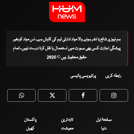
ہم نیوز پر شائع یا نشر ہونے والا مواد ادارتی ٹیم کی کاوش ہے۔ اس مواد کو بغیر
پیشگی اجازت کسی بھی صورت میں استعمال یا نقل کرنا درست نہیں۔ تمام
حقوق محفوظ ہیں © 2026
رابطہ کریں
پرائیویسی پالیسی
WhatsApp
Twitter
Facebook
Faceboo
صفحۂ اول
تازہ ترین
پاکستان
دنیا
معیشت
کھیل