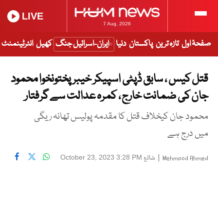
LIVE
7 Aug, 2026
صفحۂ اول
تازہ ترین
پاکستان
دنیا
ایران-اسرائیل جنگ
کھیل
انٹرٹینمنٹ
قتل کیس ، سابق ڈپٹی اسپیکر خیبر پختونخوا محمود
جان کی ضمانت خارج ، کمرہ عدالت سے گرفتار
محمود جان کیخلاف قتل کا مقدمہ پولیس تھانہ ریگی
میں درج ہے
|
شائع
October 23, 2023 3:28 PM
Mehmood Ahmed