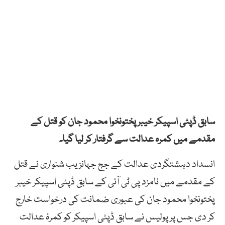
سابق ڈپٹی اسپیکر خیبر پختونخوا محمود جان کو قتل کے
مقدمے میں کمرہ عدالت سے گرفتار کر لیا گیا۔
انسداد دہشتگردی عدالت کے جج جہانزیب شنواری نے قتل
کے مقدمے میں نامزد پی ٹی آئی کے سابق ڈپٹی اسپیکر خیبر
پختونخوا محمود جان کی عبوری ضمانت کی درخواست خارج
کر دی جس پر پولیس نے سابق ڈپٹی اسپیکر کو کمرۂ عدالت