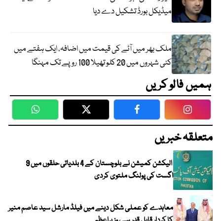
میڈیکل بورڈ تشکیل دے دیا
ملک بھر میں آٹے کی قیمت میں اضافہ، ایک ہفتے میں
کئی شہروں میں 20 کلو تھیلا 100 روپے تک مہنگا
ہمیں فالو کریں
WhatsApp
Twitter
Facebook
Faceboo
متعلقہ خبریں
الیکشن کمیشن نے بلوچستان کے 4 بلدیاتی حلقوں میں 9
اگست کی پولنگ ملتوی کردی
معاہدے کو عملی شکل دینے میں فیلڈ مارشل سید عاصم منیر
کا کردار قابل قدر ہے، وزیراعظم