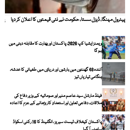
پیٹرول مہنگا، ڈیزل سستا، حکومت نے نئی قیمتوں کا اعلان کر دیا
پنج
ویمنز ایشیا کپ 2026، پاکستان اور بھارت کا مقابلہ دبئی میں
ہو گا
آئندہ 48 گھنٹوں میں بارشوں اور دریاؤں میں طغیانی کا خدشہ،
ہنگامی تیاریاں تیز
فیلڈ مارشل سید عاصم منیر اور صومالیہ کے وزیر دفاع کی
ملاقات، دفاعی تعاون اور استعدادِ کار بڑھانے کے عزم کا اعادہ
پاکستان کیخلاف ٹیسٹ سیریز ، انگلینڈ کا 16 رکنی اسکواڈ
سامنے آ گیا