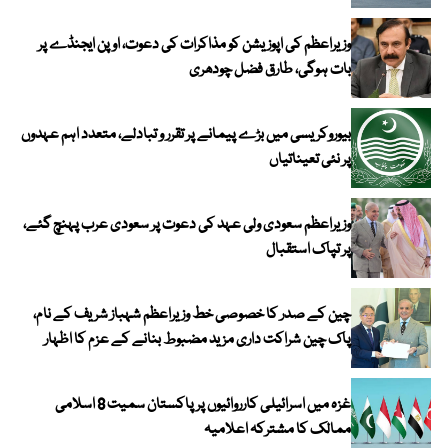
وزیراعظم کی اپوزیشن کو مذاکرات کی دعوت، اوپن ایجنڈے پر
بات ہوگی، طارق فضل چودھری
بیوروکریسی میں بڑے پیمانے پر تقرر و تبادلے، متعدد اہم عہدوں
پر نئی تعیناتیاں
وزیراعظم سعودی ولی عہد کی دعوت پر سعودی عرب پہنچ گئے،
پر تپاک استقبال
چین کے صدر کا خصوصی خط وزیراعظم شہباز شریف کے نام،
پاک چین شراکت داری مزید مضبوط بنانے کے عزم کا اظہار
غزہ میں اسرائیلی کارروائیوں پر پاکستان سمیت 8 اسلامی
ممالک کا مشترکہ اعلامیہ