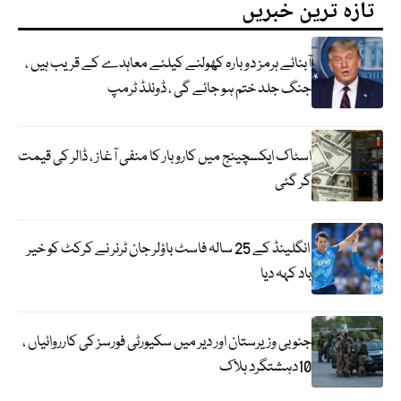
تازہ ترین خبریں
آبنائے ہرمز دوبارہ کھولنے کیلئے معاہدے کے قریب ہیں ،
جنگ جلد ختم ہو جائے گی ، ڈونلڈ ٹرمپ
اسٹاک ایکسچینج میں کاروبار کا منفی آغاز ، ڈالر کی قیمت
گر گئی
انگلینڈ کے 25 سالہ فاسٹ باؤلر جان ٹرنر نے کرکٹ کو خیر
باد کہہ دیا
جنوبی وزیرستان اور دیر میں سکیورٹی فورسز کی کارروائیاں ،
10دہشتگرد ہلاک