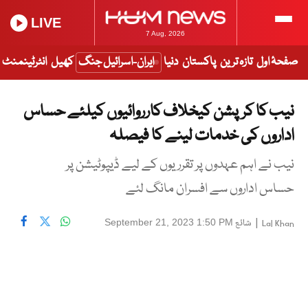
LIVE
7 Aug, 2026
صفحۂ اول
تازہ ترین
پاکستان
دنیا
ایران-اسرائیل جنگ
کھیل
انٹرٹینمنٹ
نیب کا کرپشن کیخلاف کارروائیوں کیلئے حساس
اداروں کی خدمات لینے کا فیصلہ
نیب نے اہم عہدوں پر تقرریوں کے لیے ڈیپوٹیشن پر
حساس اداروں سے افسران مانگ لئے
|
شائع
September 21, 2023 1:50 PM
Lal Khan