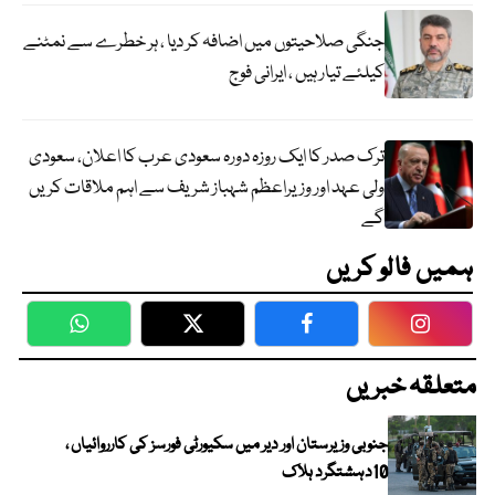
جنگی صلاحیتوں میں اضافہ کر دیا ، ہر خطرے سے نمٹنے
کیلئے تیار ہیں ، ایرانی فوج
ترک صدر کا ایک روزہ دورہ سعودی عرب کا اعلان، سعودی
ولی عہد اور وزیراعظم شہباز شریف سے اہم ملاقات کریں
گے
ہمیں فالو کریں
WhatsApp
Twitter
Facebook
Faceboo
متعلقہ خبریں
جنوبی وزیرستان اور دیر میں سکیورٹی فورسز کی کارروائیاں ،
10دہشتگرد ہلاک