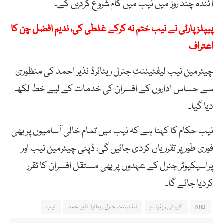
آئندہ چند روز میں نیب میں کام شروع کردیں گے۔
پیپلز پارٹی نے نیب ختم نہ کرکے غلطی کی، ندیم افضل چن کا
اعتراف
چیئرمین نیب لیفٹیننٹ جنرل ریٹائرڈ نذیر احمد کی منظوری
سے حساس اداروں کے افسران کی خدمات کے لیے خط لکھ
دیا گیا۔
نیب حکام کا کہنا ہے کہ نیب میں تمام خالی آسامیوں پر بھی
فوری طور پر تقرریاں کردی جائیں گی، ڈپٹی چیئرمین نیب اور
پراسیکیوٹر جنرل کے عہدوں پر بھی مستقل افسران کا تقرر
کردیا جائے گا۔
NAB
کرپشن ریفرنسز
لیفٹیننٹ جنرل ریٹائرڈ نذیر احمد
نیب