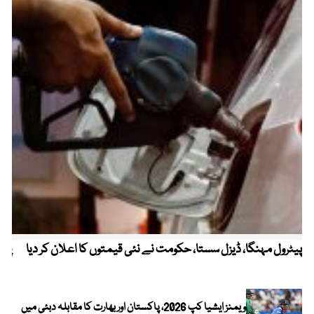
پیٹرول مہنگا، ڈیزل سستا، حکومت نے نئی قیمتوں کا اعلان کر دیا
پنج
ویمنز ایشیا کپ 2026، پاکستان اور بھارت کا مقابلہ دبئی میں