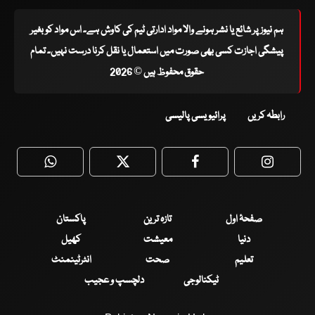
ہم نیوز پر شائع یا نشر ہونے والا مواد ادارتی ٹیم کی کاوش ہے۔ اس مواد کو بغیر
پیشگی اجازت کسی بھی صورت میں استعمال یا نقل کرنا درست نہیں۔ تمام
حقوق محفوظ ہیں © 2026
رابطہ کریں
پرائیویسی پالیسی
WhatsApp
Twitter
Facebook
Faceboo
صفحۂ اول
تازہ ترین
پاکستان
دنیا
معیشت
کھیل
تعلیم
صحت
انٹرٹینمنٹ
ٹیکنالوجی
دلچسپ و عجیب