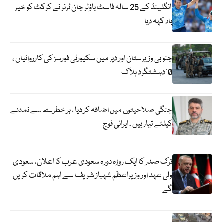
انگلینڈ کے 25 سالہ فاسٹ باؤلر جان ٹرنر نے کرکٹ کو خیر
باد کہہ دیا
جنوبی وزیرستان اور دیر میں سکیورٹی فورسز کی کارروائیاں ،
10دہشتگرد ہلاک
جنگی صلاحیتوں میں اضافہ کر دیا ، ہر خطرے سے نمٹنے
کیلئے تیار ہیں ، ایرانی فوج
ترک صدر کا ایک روزہ دورہ سعودی عرب کا اعلان، سعودی
ولی عہد اور وزیراعظم شہباز شریف سے اہم ملاقات کریں
گے