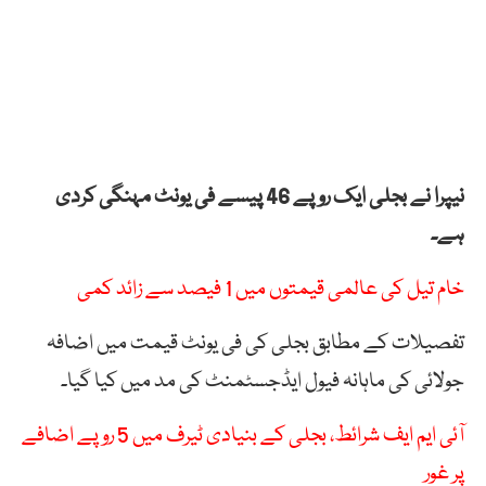
نیپرا نے بجلی ایک روپے 46 پیسے فی یونٹ مہنگی کردی
ہے۔
خام تیل کی عالمی قیمتوں میں 1 فیصد سے زائد کمی
تفصیلات کے مطابق بجلی کی فی یونٹ قیمت میں اضافہ
جولائی کی ماہانہ فیول ایڈجسٹمنٹ کی مد میں کیا گیا۔
آئی ایم ایف شرائط، بجلی کے بنیادی ٹیرف میں 5 روپے اضافے
پر غور