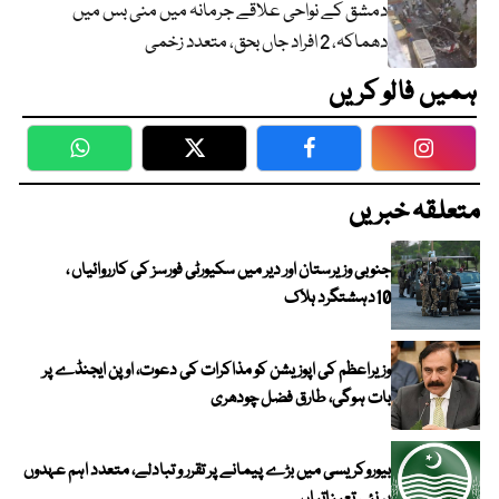
دمشق کے نواحی علاقے جرمانہ میں منی بس میں
دھماکہ، 2 افراد جاں بحق، متعدد زخمی
ہمیں فالو کریں
WhatsApp
Twitter
Facebook
Faceboo
متعلقہ خبریں
جنوبی وزیرستان اور دیر میں سکیورٹی فورسز کی کارروائیاں ،
10دہشتگرد ہلاک
وزیراعظم کی اپوزیشن کو مذاکرات کی دعوت، اوپن ایجنڈے پر
بات ہوگی، طارق فضل چودھری
بیوروکریسی میں بڑے پیمانے پر تقرر و تبادلے، متعدد اہم عہدوں