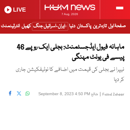
LIVE
7 Aug, 2026
صفحۂ اول
تازہ ترین
پاکستان
دنیا
ایران-اسرائیل جنگ
کھیل
انٹرٹینمنٹ
ماہانہ فیول ایڈجسٹمنٹ: بجلی ایک روپے 46
پیسے فی یونٹ مہنگی
نیپرا نے بجلی کی قیمت میں اضافے کا نوٹیفکیشن جاری
کر دیا
|
شائع
September 8, 2023 4:50 PM
Faisal Zaheer