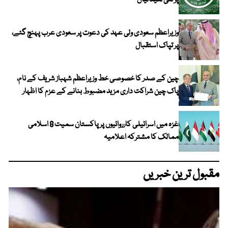
پر نئی تعیناتیاں
وزیراعظم سعودی ولی عہد کی دعوت پر سعودی عرب پہنچ گئے،
پر تپاک استقبال
چین کے صدر کا خصوصی خط وزیراعظم شہباز شریف کے نام،
پاک چین شراکت داری مزید مضبوط بنانے کے عزم کا اظہار
غزہ میں اسرائیلی کارروائیوں پر پاکستان سمیت 8 اسلامی
ممالک کا مشترکہ اعلامیہ
مقبول ترین خبریں