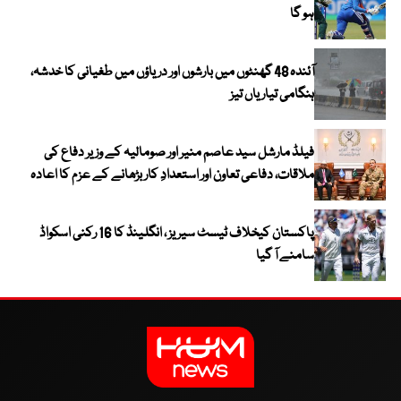
ہو گا
آئندہ 48 گھنٹوں میں بارشوں اور دریاؤں میں طغیانی کا خدشہ،
ہنگامی تیاریاں تیز
فیلڈ مارشل سید عاصم منیر اور صومالیہ کے وزیر دفاع کی
ملاقات، دفاعی تعاون اور استعدادِ کار بڑھانے کے عزم کا اعادہ
پاکستان کیخلاف ٹیسٹ سیریز ، انگلینڈ کا 16 رکنی اسکواڈ
سامنے آ گیا