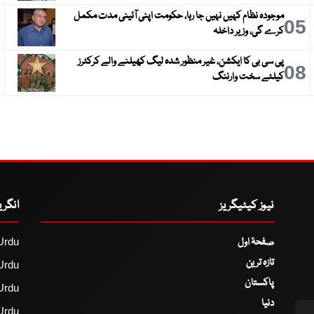
موجودہ نظام کہیں نہیں جا رہا، حکومت اپنی آئینی مدت مکمل
6
05
کرے گی، وزیر داخلہ
پی سی بی کا ایکشن، غیر منظور شدہ لیگ کھیلنے والے کرکٹرز
9
08
کیلئے سخت وارننگ
نیوز کیٹیگریز
انگر
صفحۂ اول
Urdu
تازہ ترین
Urdu
پاکستان
Urdu
دنیا
Urdu