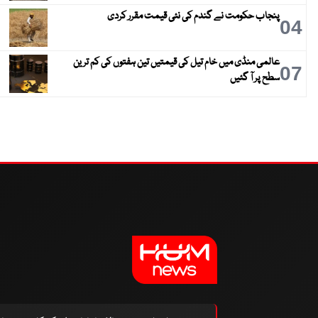
پنجاب حکومت نے گندم کی نئی قیمت مقرر کردی
04
عالمی منڈی میں خام تیل کی قیمتیں تین ہفتوں کی کم ترین
07
سطح پر آ گئیں