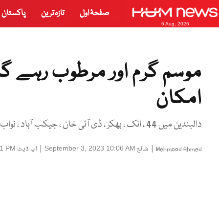
صفحۂ اول
تازہ ترین
پاکستان
6 Aug, 2026
موسم گرم اور مرطوب رہے گا
امکان
دالبندین میں 44 ، اٹک ، بھکر ، ڈی آئی خان ، جیکب آباد ، نواب شاہ میں درجہ حرارت 40 ڈگری سینٹی گریڈ رہا
|
شائع
|
اپ ڈیٹ
01 PM
September 3, 2023 10:06 AM
Mehmood Ahmed