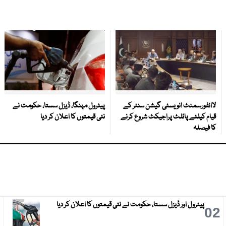
لاانفورسمنٹ انویسٹی گیشن سنٹر کے
پیٹرول مہنگا، ڈیزل سستا، حکومت نے
قیام کیلئے پائلٹ پراجیکٹ شروع کرنے
نئی قیمتوں کا اعلان کر دیا
کا فیصلہ
پیٹرول اور ڈیزل سستا، حکومت نے نئی قیمتوں کا اعلان کر دیا
3
02