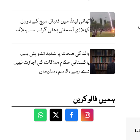
تھائی لینڈ میں فٹبال میچ کے دوران
کھلاڑی آسمانی بجلی گرنے سے ہلاک
والد کی صحت پر شدید تشویش ہے،
پاکستانی حکام ملاقات کی اجازت نہیں
دے رہے ، قاسم ، سلیمان
ہمیں فالو کریں
WhatsApp
Twitter
Facebook
Facebook
L