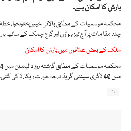
بارش کا امکان ہے۔
محکمہ موسمیات کے مطابق بالائی خیبر پختونخوا، خطۂ پو
چند مقا مات پر آج تیز ہواؤں اور گرج چمک کے ساتھ ب
ملک کے بعض علاقوں میں بارش کا امکان
میں 40 ڈگری سینٹی گریڈ درجہ حرارت ریکارڈ کی گئی۔
بارش