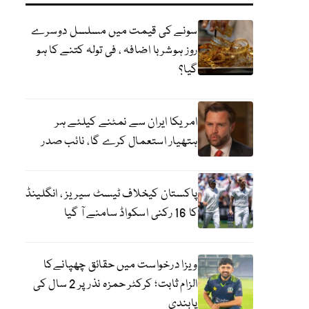
سونے کی قیمت میں مسلسل دوسرے
روز ہوشربا اضافہ ، فی تولہ کتنے کا ہو
گیا؟
امریکا ایران سے نمٹنے کیلئے ہر
ہتھیار استعمال کرے گا، نائب صدر
پاکستان کیخلاف ٹیسٹ سیریز ، انگلینڈ
کا 16 رکنی اسکواڈ سامنے آ گیا
ویزا درخواست میں حقائق چھپانےکا
الزام ثابت؛ کرکٹر حمزہ نذر پر 2 سال کی
پابندی