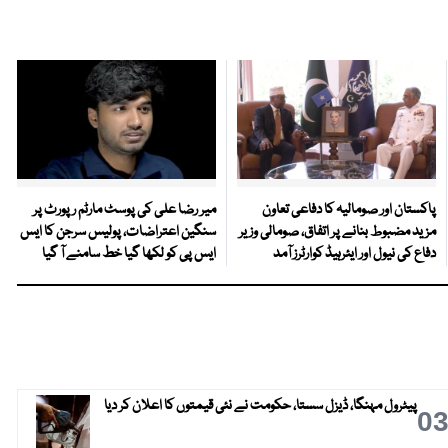
پاکستان اور صومالیہ کا دفاعی تعاون
میر رضا علی کی پوسٹ مارٹم رپورٹ پر
مزید مضبوط بنانے پر اتفاق، صومالی وزیر
سنگین اعتراضات، پولیس سرجن کا ایس
دفاع کی نیول اور ایئرہیڈ کوارٹرز آمد
ایس پی کو لکھا گیا خط سامنے آ گیا
پیٹرول مہنگا، ڈیزل سستا، حکومت نے نئی قیمتوں کا اعلان کر دیا
0