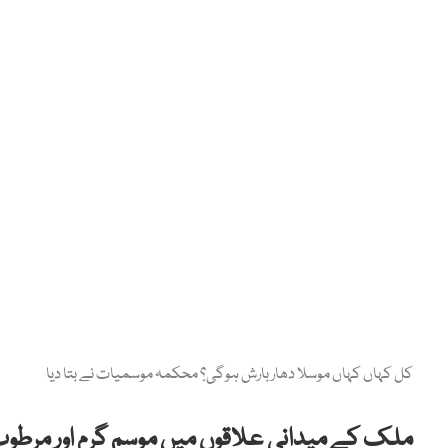
کل کہاں کہاں موسلا دھار بارش ہوگی؟ محکمہ موسمیات نے بتا دیا
ملک کے میدانی علاقوں میں موسم گرم اور مرطو