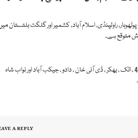
ٹھوہار، راولپنڈی، اسلام آباد، کشمیر اور گلگت بلتستان میں
ارش متوقع ہے۔
محکمہ موسمیات کے مطابق گزشتہ روز دالبندین میں 44 ، اٹک ، بھکر ، ڈی آئی خان ، دادو ، جیکب آباد اور نواب شاہ
EAVE A REPLY