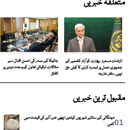
متعلقہ خبریں
جائیکا کے صدر کی احسن اقبال سے
الزامات مسترد ، بھارت کو آزاد کشمیر کے
ملاقات، ترقیاتی تعاون کو وسعت دینے پر
جمہوری عمل پر تبصرہ کرنے کا کوئی حق
اتفاق
نہیں ، دفتر خارجہ
مقبول ترین خبریں
مہنگائی کے ستائے شہریوں کیلئے اچھی خبر، آٹے کی قیمت میں
01
کمی