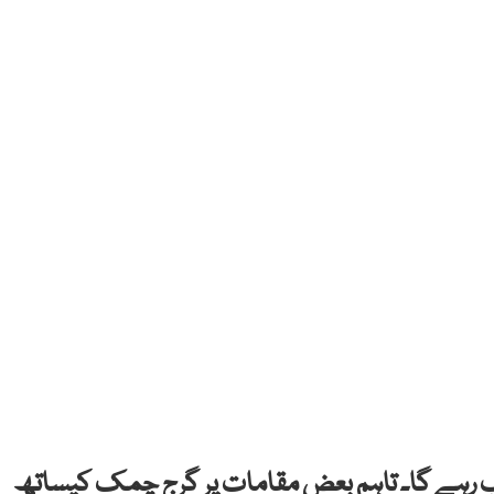
ب رہے گا۔ تاہم بعض مقامات پر گرج چمک کیساتھ