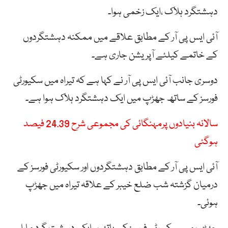
دہشتگرد ہلاک ،ایک زخمی ہوا۔
آئی ایس پی آر کے مطابق علاقے میں ممکنہ دہشتگردوں
کے خاتمے کیلئے آپریشن جاری ہے۔
دوسری جانب آئی ایس پی آر نے کہا ہے کہ تیراہ میں سکیورٹی
فورسز کے ساتھ جھڑپ میں ایک دہشتگرد ہلاک ہوا ہے۔
سالانہ بنیادوں پرمہنگائی کی مجموعی شرح 24.39 فیصد
ہوگئی
آئی ایس پی آر کے مطابق دہشتگردوں اور سکیورٹی فورسز کے
درمیان گزشتہ شب ضلع خیبر کے علاقہ تیراہ میں جھڑپ
ہوئی۔