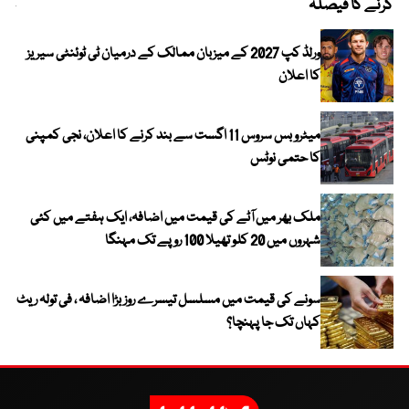
کرنے کا فیصلہ
چھی
ورلڈ کپ 2027 کے میزبان ممالک کے درمیان ٹی ٹوئنٹی سیریز
کا اعلان
میٹرو بس سروس 11 اگست سے بند کرنے کا اعلان، نجی کمپنی
کا حتمی نوٹس
ملک بھر میں آٹے کی قیمت میں اضافہ، ایک ہفتے میں کئی
شہروں میں 20 کلو تھیلا 100 روپے تک مہنگا
سونے کی قیمت میں مسلسل تیسرے روز بڑا اضافہ ، فی تولہ ریٹ
کہاں تک جا پہنچا؟