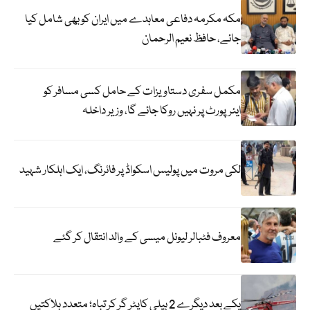
مکہ مکرمہ دفاعی معاہدے میں ایران کو بھی شامل کیا
جائے، حافظ نعیم الرحمان
مکمل سفری دستاویزات کے حامل کسی مسافر کو
ایئرپورٹ پر نہیں روکا جائے گا، وزیر داخلہ
لکی مروت میں پولیس اسکواڈ پر فائرنگ، ایک اہلکار شہید
معروف فٹبالر لیونل میسی کے والد انتقال کر گئے
یکے بعد دیگرے 2 ہیلی کاپٹر گر کر تباہ؛ متعدد ہلاکتیں