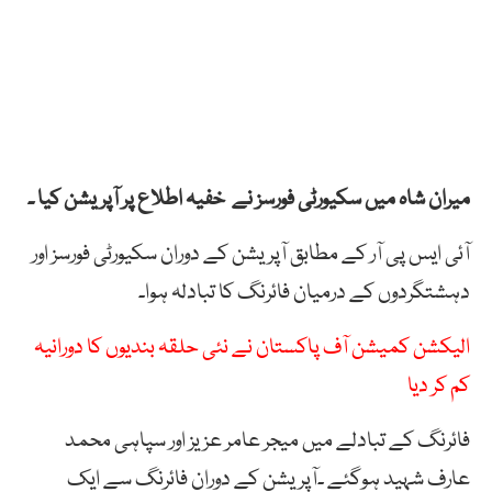
میران شاہ میں سکیورٹی فورسز نے خفیہ اطلاع پر آپریشن کیا ۔
آئی ایس پی آر کے مطابق آپریشن کے دوران سکیورٹی فورسز اور
دہشتگردوں کے درمیان فائرنگ کا تبادلہ ہوا۔
الیکشن کمیشن آف پاکستان نے نئی حلقہ بندیوں کا دورانیہ
کم کر دیا
فائرنگ کے تبادلے میں میجر عامر عزیز اور سپاہی محمد
عارف شہید ہوگئے ۔آپریشن کے دوران فائرنگ سے ایک