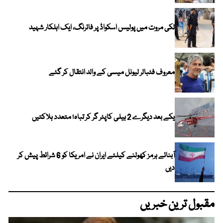
لکی مروت میں پولیس اسکواڈ پر فائرنگ، ایک اہلکار شہید
معروف فٹبالر لیونل میسی کے والد انتقال کر گئے
یکے بعد دیگرے 2 ہیلی کاپٹر گر کر تباہ؛ متعدد ہلاکتیں
آبنائے ہرمز کھولنے کیلئے ایران نے امریکا کو 6 شرائط پیش کر
دیں
مقبول ترین خبریں