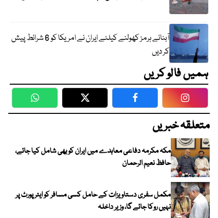
آبنائے ہرمز کھولنے کیلئے ایران نے امریکا کو 6 شرائط پیش
کر دیں
ہمیں فالو کریں
WhatsApp
Twitter
Facebook
Faceboo
متعلقہ خبریں
مکہ مکرمہ دفاعی معاہدے میں ایران کو بھی شامل کیا جائے،
حافظ نعیم الرحمان
مکمل سفری دستاویزات کے حامل کسی مسافر کو ایئرپورٹ پر
نہیں روکا جائے گا، وزیر داخلہ