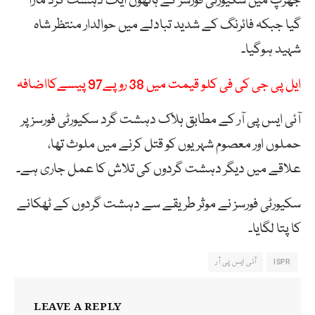
جھڑپ میں سکیورٹی فورسز کے ہاتھوں ایک دہشت گرد مارا
گیا جبکہ فائرنگ کے شدید تبادلے میں حوالدار منتظر شاہ
شہید ہوگیا۔
ایل پی جی کی فی کلو قیمت میں 38 روپے97 پیسےکااضافہ
آئی ایس پی آر کے مطابق ہلاک دہشت گرد سکیورٹی فورسز پر
حملوں اور معصوم شہریوں کو قتل کرنے میں ملوث تھا،
علاقے میں دیگر دہشت گردوں کی تلاش کا عمل جاری ہے۔
سکیورٹی فورسز نے موثر طریقے سے دہشت گردوں کے ٹھکانے
کا پتا لگایا۔
ISPR
آئی ایس پی آر
LEAVE A REPLY