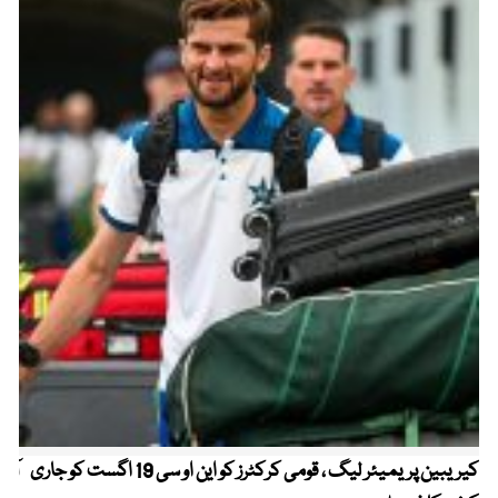
کیریبین پریمیئر لیگ ، قومی کرکٹرز کو این او سی 19 اگست کو جاری
آز