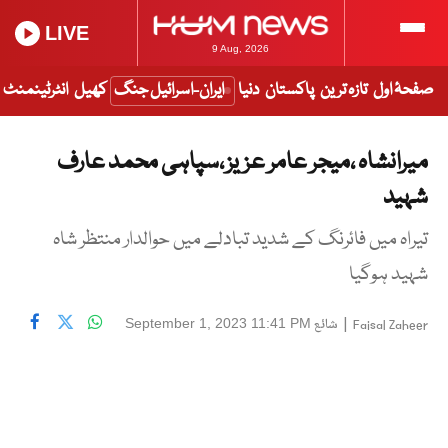
LIVE
9 Aug, 2026
صفحۂ اول
تازہ ترین
پاکستان
دنیا
ایران-اسرائیل جنگ
کھیل
انٹرٹینمنٹ
میرانشاہ ،میجر عامر عزیز ،سپاہی محمد عارف
شہید
تیراہ میں فائرنگ کے شدید تبادلے میں حوالدار منتظر شاہ
شہید ہوگیا
|
شائع
September 1, 2023 11:41 PM
Faisal Zaheer