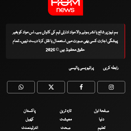
ہم نیوز پر شائع یا نشر ہونے والا مواد ادارتی ٹیم کی کاوش ہے۔ اس مواد کو بغیر
پیشگی اجازت کسی بھی صورت میں استعمال یا نقل کرنا درست نہیں۔ تمام
حقوق محفوظ ہیں © 2026
رابطہ کریں
پرائیویسی پالیسی
WhatsApp
Twitter
Facebook
Faceboo
صفحۂ اول
تازہ ترین
پاکستان
دنیا
معیشت
کھیل
تعلیم
صحت
انٹرٹینمنٹ