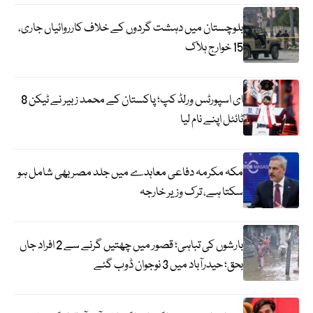
بلوچستان میں دہشت گردوں کے خلاف کارروائیاں جاری،
15 خوارج ہلاک
ای اسپورٹس ورلڈ کپ؛ پاکستان کے محمد زبیر نے ٹیکن 8
ٹائٹل اپنے نام لیا
مکہ مکرمہ دفاعی معاہدے میں جلد مصر بھی شامل ہو
سکتا ہے، ترک وزیر خارجہ
بارشوں کی تباہی؛ قصور میں چھتیں گرنے سے 2 افراد جاں
بحق؛ حیدرآباد میں 3 نوجوان ڈوب گئے