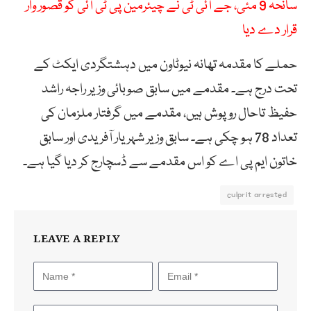
سانحہ 9 مئی، جے آئی ٹی نے چیئرمین پی ٹی آئی کو قصور وار
قرار دے دیا
حملے کا مقدمہ تھانہ نیوٹاون میں دہشتگردی ایکٹ کے
تحت درج ہے۔ مقدمے میں سابق صوبائی وزیر راجہ راشد
حفیظ تاحال روپوش ہیں، مقدمے میں گرفتار ملزمان کی
تعداد 78 ہو چکی ہے۔ سابق وزیر شہریار آفریدی اور سابق
خاتون ایم پی اے کو اس مقدمے سے ڈسچارج کر دیا گیا ہے۔
culprit arrested
LEAVE A REPLY