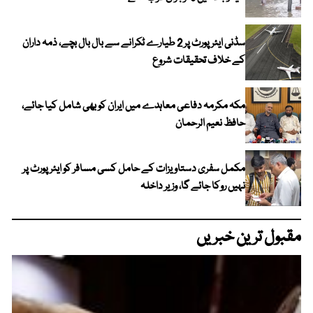
سڈنی ایئرپورٹ پر 2 طیارے ٹکرانے سے بال بال بچے، ذمہ داران
کے خلاف تحقیقات شروع
مکہ مکرمہ دفاعی معاہدے میں ایران کو بھی شامل کیا جائے،
حافظ نعیم الرحمان
مکمل سفری دستاویزات کے حامل کسی مسافر کو ایئرپورٹ پر
نہیں روکا جائے گا، وزیر داخلہ
مقبول ترین خبریں