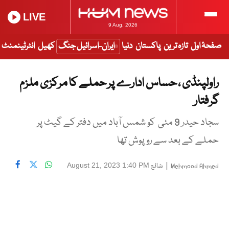
LIVE
9 Aug, 2026
صفحۂ اول
تازہ ترین
پاکستان
دنیا
ایران-اسرائیل جنگ
کھیل
انٹرٹینمنٹ
راولپنڈی ، حساس ادارے پر حملے کا مرکزی ملزم
گرفتار
سجاد حیدر 9 مئی کو شمس آباد میں دفتر کے گیٹ پر
حملے کے بعد سے روپوش تھا
|
شائع
August 21, 2023 1:40 PM
Mehmood Ahmed