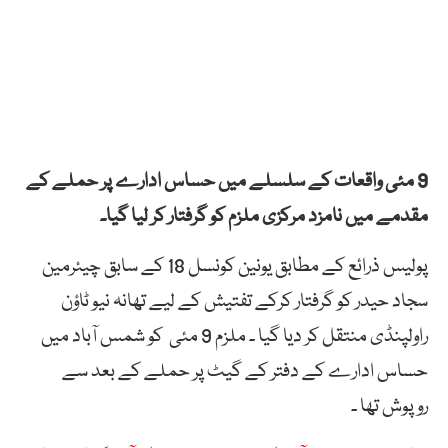
9 مئی واقعات کے سلسلے میں حساس ادارے پر حملے کے
مقدمے میں نامزد مرکزی ملزم کو گرفتار کر لیا گیا۔
پولیس ذرائع کے مطابق یونین کونسل 18 کے سابق چیئرمین
سجاد حیدر کو گرفتار کرکے تفتیش کے لیے تھانہ نیو ٹاؤن
راولپنڈی منتقل کر دیا گیا ۔ ملزم 9 مئی کو شمس آباد میں
حساس ادارے کے دفتر کے گیٹ پر حملے کے بعد سے
روپوش تھا ۔