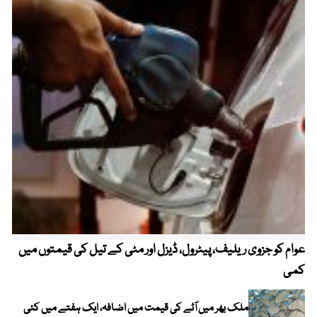
عوام کو جزوی ریلیف، پیٹرول، ڈیزل اور مٹی کے تیل کی قیمتوں میں
4 روز میں سونے کی قیمت میں بڑا اضافہ
کمی
ملک بھر میں آٹے کی قیمت میں اضافہ، ایک ہفتے میں کئی