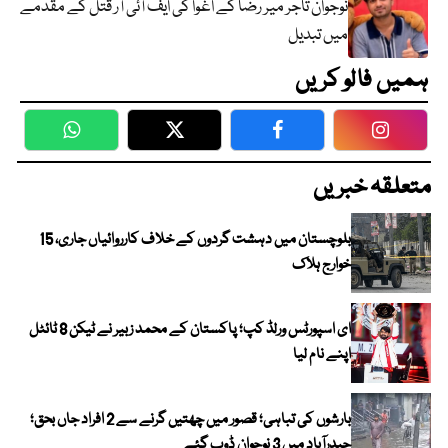
نوجوان تاجر میر رضا کے اغوا کی ایف آئی آر قتل کے مقدمے
میں تبدیل
ہمیں فالو کریں
WhatsApp
Twitter
Facebook
Faceboo
متعلقہ خبریں
بلوچستان میں دہشت گردوں کے خلاف کارروائیاں جاری، 15
خوارج ہلاک
ای اسپورٹس ورلڈ کپ؛ پاکستان کے محمد زبیر نے ٹیکن 8 ٹائٹل
اپنے نام لیا
بارشوں کی تباہی؛ قصور میں چھتیں گرنے سے 2 افراد جاں بحق؛
حیدرآباد میں 3 نوجوان ڈوب گئے