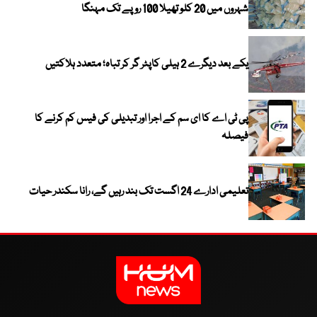
شہروں میں 20 کلو تھیلا 100 روپے تک مہنگا
یکے بعد دیگرے 2 ہیلی کاپٹر گر کر تباہ؛ متعدد ہلاکتیں
پی ٹی اے کا ای سم کے اجرا اور تبدیلی کی فیس کم کرنے کا
فیصلہ
تعلیمی ادارے 24 اگست تک بند رہیں گے، رانا سکندر حیات