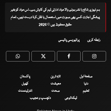
ہم نیوز پر شائع یا نشر ہونے والا مواد ادارتی ٹیم کی کاوش ہے۔ اس مواد کو بغیر
پیشگی اجازت کسی بھی صورت میں استعمال یا نقل کرنا درست نہیں۔ تمام
حقوق محفوظ ہیں © 2026
رابطہ کریں
پرائیویسی پالیسی
WhatsApp
Twitter
Facebook
Faceboo
صفحۂ اول
تازہ ترین
پاکستان
دنیا
معیشت
کھیل
تعلیم
صحت
انٹرٹینمنٹ
ٹیکنالوجی
دلچسپ و عجیب